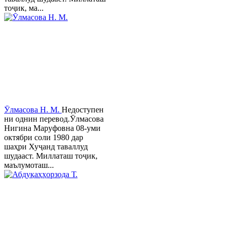
тоҷик, ма...
Ӯлмасова Н. М.
Недоступен
ни однин перевод.Ӯлмасова
Нигина Маруфовна 08-уми
октябри соли 1980 дар
шаҳри Хуҷанд таваллуд
шудааст. Миллаташ тоҷик,
маълумоташ...