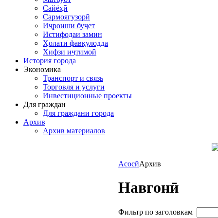
Сайёҳӣ
Сармоягузорӣ
Иҷроиши буҷет
Истифодаи замин
Ҳолати фавқулодда
Хифзи иҷтимоӣ
История города
Экономика
Транспорт и связь
Торговля и услуги
Инвестиционные проекты
Для граждан
Для граждани города
Архив
Архив материалов
Асосӣ
Архив
Навгонӣ
Фильтр по заголовкам