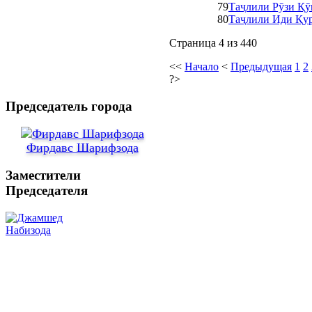
79
Таҷлили Рӯзи Қӯ
80
Таҷлили Иди Қур
Страница 4 из 440
<<
Начало
<
Предыдущая
1
2
?>
Председатель города
Фирдавс Шарифзода
Заместители
Председателя