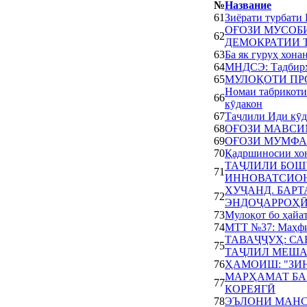
№
Название
61
Зиёрати турбат
ОҒОЗИ МУСОБ
62
ДЕМОКРАТИИ 
63
Ба як гуруҳ хон
64
МНДСЭ: Тадбирҳо
65
МУЛОҚОТИ ПР
Номаи табрикоти
66
кӯдакон
67
Таҷлили Иди кӯд
68
ОҒОЗИ МАВСИ
69
ОҒОЗИ МУМФА
70
Қадршиносии хо
ТАҶЛИЛИ БОШ
71
ИННОВАТСИОН
ХУҶАНД. БАР
72
ЭНДОҶАРРОҲӢ
73
Мулоқот бо ҳайа
74
МТТ №37: Маҳфил
ТАВАҶҶУҲ: С
75
ТАҶЛИЛ МЕШ
76
ҲАМОИШ: "ЗИН
МАРҲАМАТ БА
77
КОРЕЯГӢ
78
ЭЪЛОНИ МАНС