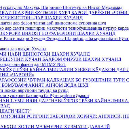
и Нусратулло Махсум, Шириншо Шотемур ва Нисор Муҳаммад
ИҚАИ ШАҲРИИ ФУТБОЛИ ХУРД БАРОИ ДАРЁФТИ «ҶОМИ
ТОҶИКИСТОН» ДАР ШАҲРИ ХУҶАНД
андагон дар фазои тантанавӣ шиноснома супорида шуд
 дар самти пешгирии маҳсулоти тезнобудшаванда пурзӯр карда
ОКУРОРИ ВИЛОЯТ БО ФАЪОЛОНИ ШАҲРИ ХУҶАНД
и Раиси шаҳри Хуҷанд Фирдавс Шарифзода ба муносибати Рӯзи
акон дар шаҳри Хуҷанд
МИ НАВИ ШИНОГОҲИ ШАҲРИ ХУҶАНД
РШКУНИИ КӮЧАИ БАҲРОМ ФИРӮЗИ ШАҲРИ ХУҶАНД
нандагони фаъол дар МТМУ №21
УКӮҲИ РӮЗИ БАЙНАЛМИЛАЛИИ ҲИФЗИ КӮДАКОН ДАР 
ИИ «ҶАВОНӢ»
ТАРАФСОЗИИ ЧУРРАИ ҚАДКАШАК БО ГУЗОШТАНИ ТУРИ 
 БОМУВАФФАҚИЯТ АНҶОМ ДОДА ШУД
ти Бонки аврупоии таҷдид ва рушд
и хушҳолӣ бахшида ба Рӯзи ҳифзи кӯдакон
АНАИ 1-УМИ ИЮН ДАР “НАВРӮЗГОҲ” РӮЗИ БАЙНАЛМИЛ
АВАД
ДАГӢ ЧИСТ?"
 ОМӮЗИШИ РОЙГОНИ ЗАБОНҲОИ ХОРИҶӢ: АНГЛИСӢ, НЕ
АБҲОИ ХОЛИИ МАЪМУРИИ ХИЗМАТИ ДАВЛАТӢ