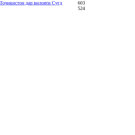
Тоҷикистон дар вилояти Суғд
603
524