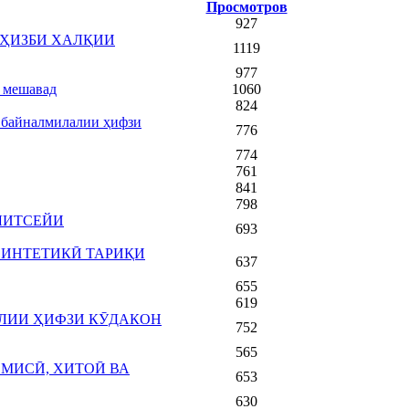
Просмотров
927
 ҲИЗБИ ХАЛҚИИ
1119
977
 мешавад
1060
824
 байналмилалии ҳифзи
776
774
761
841
798
ЛИТСЕЙИ
693
СИНТЕТИКӢ ТАРИҚИ
637
655
619
АЛИИ ҲИФЗИ КӮДАКОН
752
565
МИСӢ, ХИТОӢ ВА
653
630