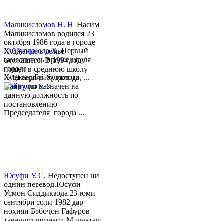
Маликисломов Н. Н.
Насим
Маликисломов родился 23
октября 1986 года в городе
Гайбуллозода Х.
Первый
Худжанде в семье
заместитель председателя
служащего. В 1994 году
города
пошел в среднюю школу
ХуджандГайбуллозода
№18 города Худжанда, ...
Хайрулло назначен на
данную должность по
постановлению
Председателя города ...
Юсуфӣ У. C.
Недоступен ни
однин перевод.Юсуфӣ
Усмон Сиддиқзода 23-юми
сентябри соли 1982 дар
ноҳияи Бобоҷон Ғафуров
таваллуд шудааст. Миллаташ