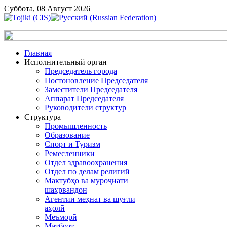
Суббота, 08 Август 2026
Главная
Исполнительный орган
Председатель города
Постоновление Председателя
Заместители Председателя
Аппарат Председателя
Руководители структур
Структура
Промышленность
Образование
Спорт и Туризм
Ремесленники
Отдел здравоохранения
Отдел по делам религий
Мактубҳо ва муроҷиати
шаҳрвандон
Агентии меҳнат ва шуғли
аҳолӣ
Меъморӣ
Матбуот