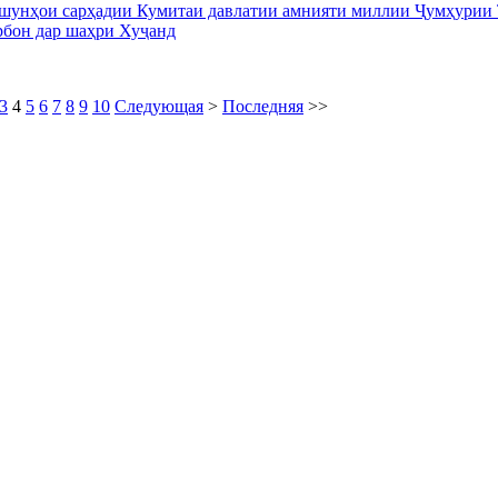
шунҳои сарҳадии Кумитаи давлатии амнияти миллии Ҷумҳурии 
бон дар шаҳри Хуҷанд
3
4
5
6
7
8
9
10
Следующая
>
Последняя
>>