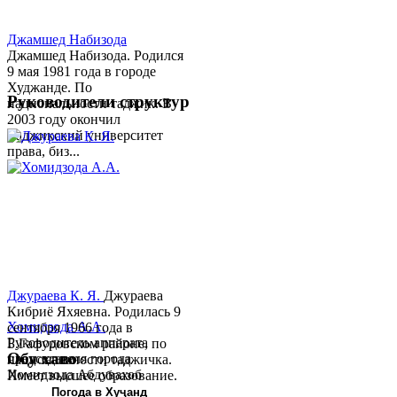
Джамшед Набизода
Джамшед Набизода. Родился
9 мая 1981 года в городе
Худжанде. По
Руководители структур
национальности таджик. В
2003 году окончил
Таджикский университет
права, биз...
Джураева К. Я.
Джураева
Кибриё Яхяевна. Родилась 9
Хомидзода А.А.
сентября 1966 года в
Руководитель аппарата
Б.Гафуровском районе, по
Обу хаво
председателя города
национальности таджичка.
Хомидзода Абдувахоб
Имеет высшее образование.
Абдумаджид родился 8
В 1997 ...
Погода в Хуҷанд