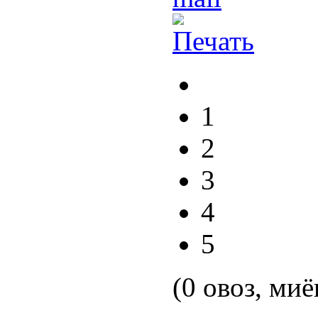
1
2
3
4
5
(0 овоз, миё