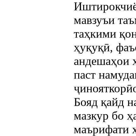
Иштирокчиё
мавзуъи таъ
таҳкими қон
ҳуқуқӣ, фаъ
андешаҳои х
паст намуда
ҷинояткорӣ
Бояд қайд н
мазкур бо ҳ
маърифати ҳ