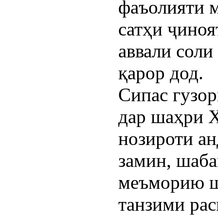
фаъолияти м
сатҳи ҷиноя
аввали соли
қарор дод.
Сипас гуз
дар шаҳри 
нозироти ан
замин, шаба
меъморию ш
танзими рас