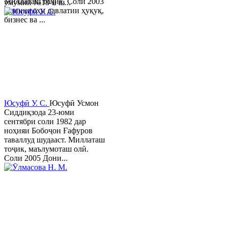
Миллаташ тоҷик. Соли 2003
умумии №18-и ш...
Донишгоҳи давлатии ҳуқуқ,
бизнес ва ...
Юсуфӣ У. C.
Юсуфӣ Усмон
Сиддиқзода 23-юми
сентябри соли 1982 дар
ноҳияи Бобоҷон Ғафуров
таваллуд шудааст. Миллаташ
тоҷик, маълумоташ олӣ.
Соли 2005 Дони...