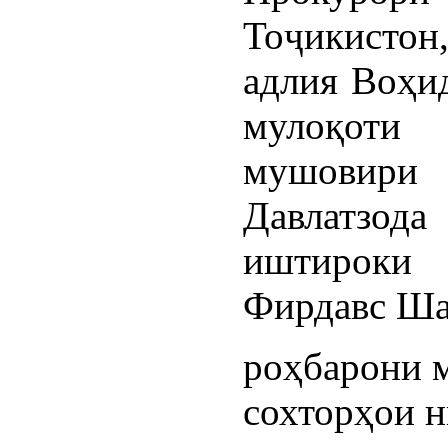
Тоҷикисто
адлия Воҳи
мулоқоти
мушовир
Давлатзо
иштироки
Фирдавс Ша
роҳбарони 
сохторҳои 