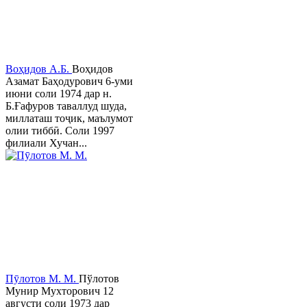
Воҳидов А.Б.
Воҳидов
Азамат Баҳодурович 6-уми
июни соли 1974 дар н.
Б.Ғафуров таваллуд шуда,
миллаташ тоҷик, маълумот
олии тиббӣ. Соли 1997
филиали Хучан...
Пӯлотов М. М.
Пўлотов
Мунир Мухторович 12
августи соли 1973 дар