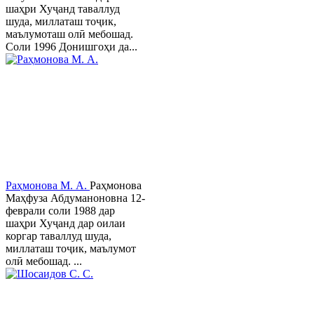
шаҳри Хуҷанд таваллуд
шуда, миллаташ тоҷик,
маълумоташ олӣ мебошад.
Соли 1996 Донишгоҳи да...
Раҳмонова М. А.
Раҳмонова
Маҳфуза Абдуманоновна 12-
феврали соли 1988 дар
шаҳри Хуҷанд дар оилаи
коргар таваллуд шуда,
миллаташ тоҷик, маълумот
олӣ мебошад. ...