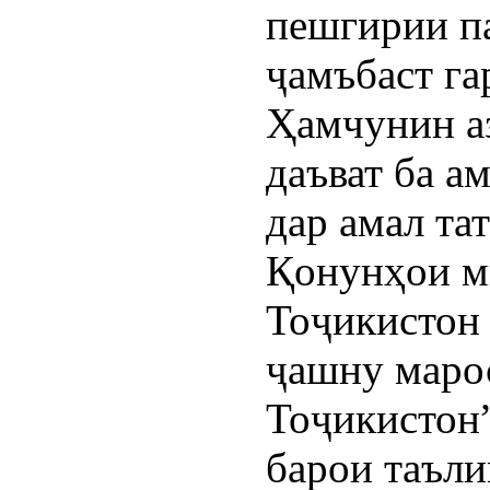
пешгирии п
ҷамъбаст га
Ҳамчунин а
даъват ба а
дар амал та
Қонунҳои м
Тоҷикистон
ҷашну маро
Тоҷикистон”
барои таъли