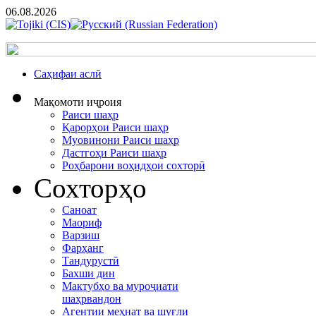
06.08.2026
Cаҳифаи аслӣ
Мақомоти иҷроия
Раиси шаҳр
Қарорҳои Раиси шаҳр
Муовинони Раиси шаҳр
Дастгоҳи Раиси шаҳр
Роҳбарони воҳидҳои сохторӣ
Сохторҳо
Саноат
Маориф
Варзиш
Фарҳанг
Тандурустӣ
Бахши дин
Мактубҳо ва муроҷиати
шаҳрвандон
Агентии меҳнат ва шуғли