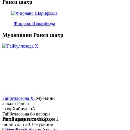
Раиси шаҳр
Фирдавс Шарифзода
Муовинони Раиси шаҳр
Ғайбуллозода Х.
Муовини
аввали Раиси
шаҳрХайруллоÂ
Ғайбуллозода бо қарори
Роҳбарони сохторҳо
Раиси шаҳр таҳти №281 аз 2
июни соли 2016 муовини
якуми Раиси шаҳри Хуҷанд