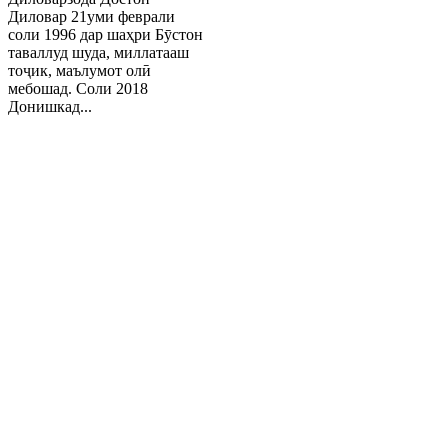
Диловар 21уми феврали
соли 1996 дар шаҳри Бӯстон
таваллуд шуда, миллатааш
тоҷик, маълумот олӣ
мебошад. Соли 2018
Донишкад...