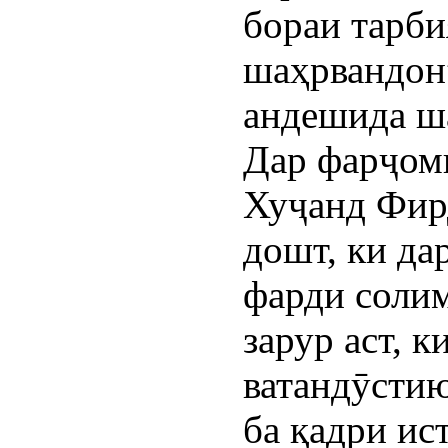
бораи тарби
шаҳрвандон
андешида ш
Дар фарҷом
Хуҷанд Фир
дошт, ки да
фарди соли
зарур аст, 
ватандӯстию
ба қадри ис