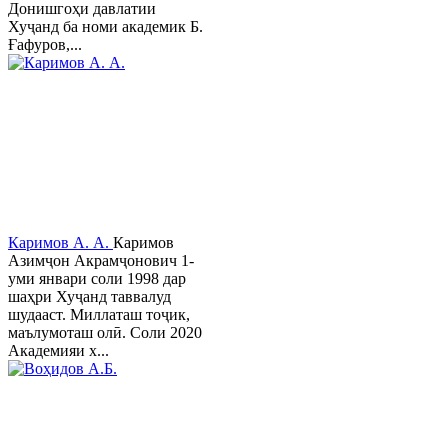
Донишгоҳи давлатии
Хуҷанд ба номи академик Б.
Ғафуров,...
Каримов А. А.
Каримов
Азимҷон Акрамҷонович 1-
уми январи соли 1998 дар
шаҳри Хуҷанд таввалуд
шудааст. Миллаташ тоҷик,
маълумоташ олӣ. Соли 2020
Академияи х...