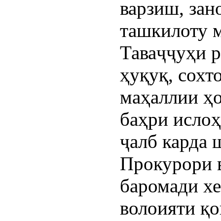
варзиш, зан
ташкилоту 
Таваҷҷуҳи 
ҳуқуқ, сохт
маҳаллии ҳ
баҳри исло
ҷалб карда 
Прокурори 
баромади хе
волоияти қо