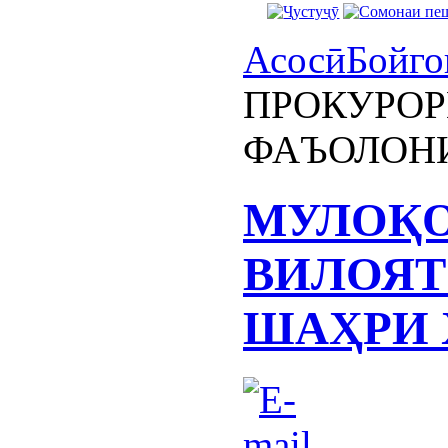
Асосӣ
Бойго
ПРОКУРОР
ФАЪОЛОН
МУЛОҚО
ВИЛОЯТ
ШАҲРИ 