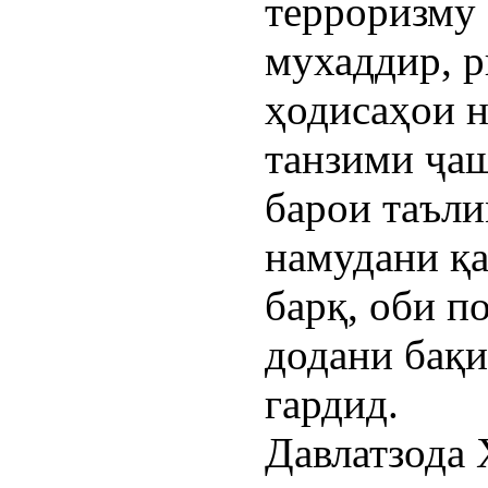
терроризму 
мухаддир, р
ҳодисаҳои 
танзими ҷа
барои таъли
намудани қа
барқ, оби п
додани бақи
гардид.
Давлатзода