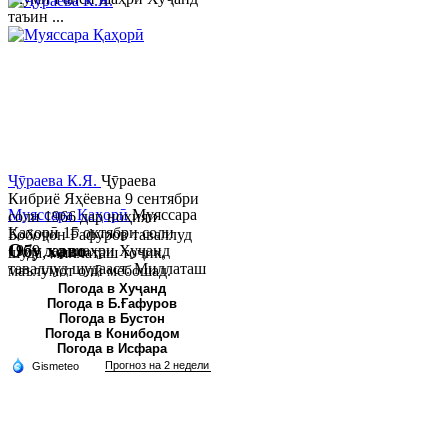
таъин ...
Ҷӯраева К.Я.
Ҷӯраева
Кибриё Яҳёевна 9 сентябри
Муяссара Қаҳорӣ
Муяссара
соли 1966 дар ноҳияи
Қаҳорӣ 15 октябри соли
Бобоҷон Ғафуров таваллуд
Обу хаво
1979 дар шаҳри Хуҷанд
шуда, миллаташ тоҷик,
таваллуд шудааст. Миллаташ
маълумот олӣ мебошад.
тоҷик. Маълумот олӣ. Соли
Соли 1997 Донишг...
Погода в Хуҷанд
Погода в Б.Ғафуров
2002 Донишгоҳи давлатии
Погода в Бустон
Хуҷанд ба...
Погода в Конибодом
Погода в Исфара