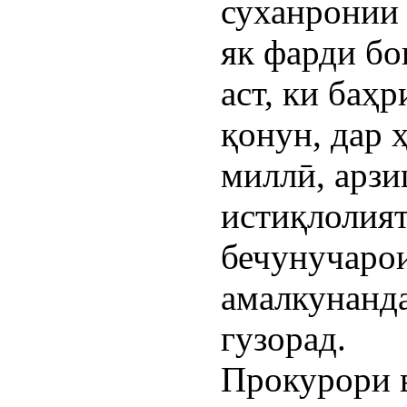
суханронии 
як фарди б
аст, ки баҳ
қонун, дар 
миллӣ, арз
истиқлолият
бечунучаро
амалкунанда
гузорад.
Прокурори 