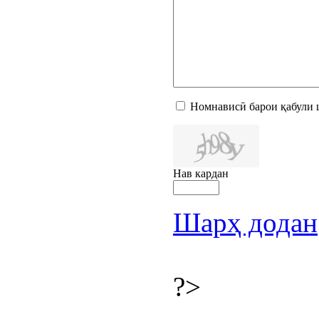
Номнависӣ барои қабули 
Нав кардан
Шарҳ додан
?>