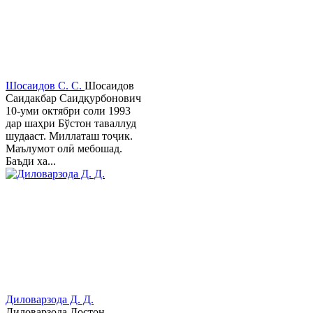
Шосаидов С. С.
Шосаидов
Саидакбар Саидқурбонович
10-уми октябри соли 1993
дар шаҳри Бўстон таваллуд
шудааст. Миллаташ тоҷик.
Маълумот олӣ мебошад.
Баъди ха...
Диловарзода Д. Д.
Диловарзода Достон