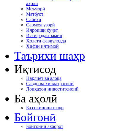
аҳолӣ
Меъморӣ
Матбуот
Сайёҳӣ
Сармоягузорӣ
Иҷроиши буҷет
Истифодаи замин
Ҳолати фавқулодда
Хифзи иҷтимоӣ
Таърихи шаҳр
Иқтисод
Нақлиёт ва алоқа
Савдо ва хизматрасонӣ
Лоиҳаҳои инвеститсионӣ
Ба аҳолӣ
Ба сокинони шаҳр
Бойгонӣ
Бойгонии ахборот