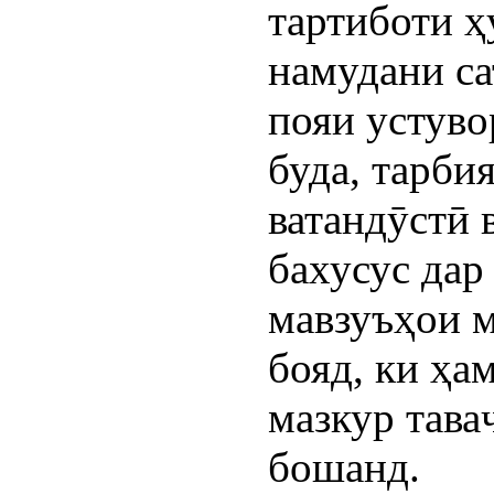
тартиботи ҳ
намудани са
пояи устуво
буда, тарби
ватандӯстӣ 
бахусус дар
мавзуъҳои м
бояд, ки ҳа
мазкур тав
бошанд.