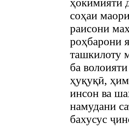
ҳокимияти 
соҳаи маори
раисони ма
роҳбарони я
ташкилоту м
ба волоияти
ҳуқуқӣ, ҳим
инсон ва ша
намудани са
бахусус ҷин