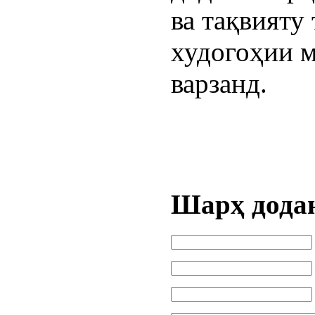
ва тақвияту
худогоҳии 
варзанд.
Шарҳ дода