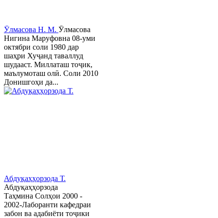
Ӯлмасова Н. М.
Ӯлмасова
Нигина Маруфовна 08-уми
октябри соли 1980 дар
шаҳри Хуҷанд таваллуд
шудааст. Миллаташ тоҷик,
маълумоташ олӣ. Соли 2010
Донишгоҳи да...
Абдуқаҳҳорзода Т.
Абдуқаҳҳорзода
Таҳмина Солҳои 2000 -
2002-Лаборанти кафедраи
забон ва адабиёти тоҷики