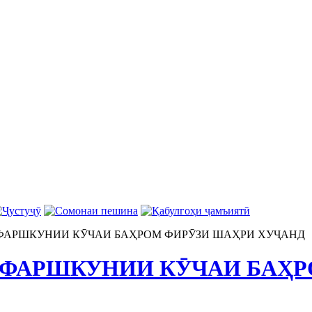
ФАРШКУНИИ КӮЧАИ БАҲРОМ ФИРӮЗИ ШАҲРИ ХУҶАНД
ФАРШКУНИИ КӮЧАИ БАҲР