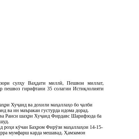
зори сулҳу Ваҳдати миллӣ, Пешвои миллат,
р пешвоз гирифтани 35 солагии Истиқлолияти
аҳри Хуҷанд ва дохили маҳаллаҳо бо ҷалби
нд ва ин маъракаи густурда идома дорад.
 ва Раиси шаҳри Хуҷанд Фирдавс Шарифзода ба
шуд.
д роҳи кӯчаи Баҳром Фирӯзи маҳаллаҳои 14-15-
пурра мумфарш карда мешавад. Ҳамзамон