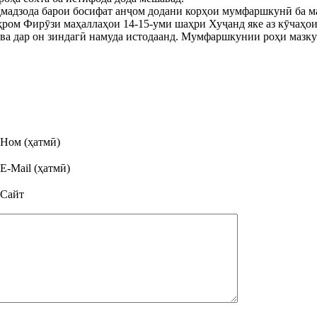
ҳмадзода барои босифат анҷом додани корҳои мумфаршкунӣ ба м
аҳром Фирӯзи маҳаллаҳои 14-15-уми шаҳри Хуҷанд яке аз кӯчаҳои
ва дар он зиндагӣ намуда истодаанд. Мумфаршкунии роҳи мазку
Ном (ҳатмӣ)
E-Mail (ҳатмӣ)
Сайт