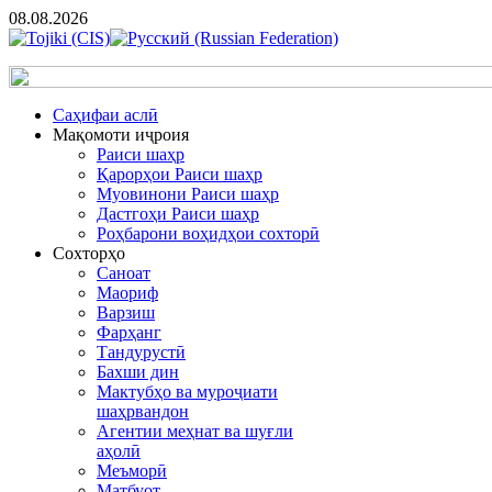
08.08.2026
Cаҳифаи аслӣ
Мақомоти иҷроия
Раиси шаҳр
Қарорҳои Раиси шаҳр
Муовинони Раиси шаҳр
Дастгоҳи Раиси шаҳр
Роҳбарони воҳидҳои сохторӣ
Сохторҳо
Саноат
Маориф
Варзиш
Фарҳанг
Тандурустӣ
Бахши дин
Мактубҳо ва муроҷиати
шаҳрвандон
Агентии меҳнат ва шуғли
аҳолӣ
Меъморӣ
Матбуот