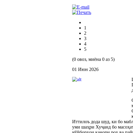
1
2
3
4
5
(0 овоз, миёна 0 аз 5)
01 Июн 2026
Иттилоъ дода шуд, ки бо ма
уми шаҳри Хуҷанд бо масоҳат
ҷўйборҳои канори роҳ ва пай