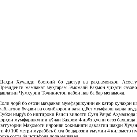
Шаҳри Хуҷанди бостонӣ бо дастур ва раҳнамоиҳои Асосгу
Президенти мамлакат мӯҳтарам Эмомалӣ Раҳмон ҷиҳати сазово
давлатии Ҷумҳурии Тоҷикистон қабои нав ба бар менамояд.
Соли ҷорӣ бо оғози маъракаи мумфаршкунии як қатор кӯчаҳои ш
маблағҳои буҷавӣ ва соҳибкорони ватандўст мумфарш карда шуда
Субҳи имрўз бо иштироки Раиси вилояти Суғд Раҷаб Аҳмадзода
корҳои мумфаршкунии кӯчаи Баҳром Фирӯз ҳусни оғоз бахшида 
блағгузории Мақомоти иҷроияи ҳокимияти давлатии шаҳри Хуҷан
и 40 100 метри мураббаъ ё худ бо дарозии умумии 4 километр 
роҳа сохта ба истифода дода мешавад.