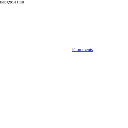
шарҳҳои нав
JComments