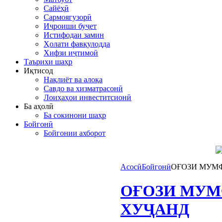
Сайёҳӣ
Сармоягузорӣ
Иҷроиши буҷет
Истифодаи замин
Ҳолати фавқулодда
Хифзи иҷтимоӣ
Таърихи шаҳр
Иқтисод
Нақлиёт ва алоқа
Савдо ва хизматрасонӣ
Лоиҳаҳои инвеститсионӣ
Ба аҳолӣ
Ба сокинони шаҳр
Бойгонӣ
Бойгонии ахборот
Асосӣ
Бойгонӣ
ОҒОЗИ МУМ
ОҒОЗИ МУМ
ХУҶАНД