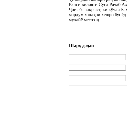
Раиси вилояти Суғд Раҷаб А
Ҷоиз ба зикр аст, ки кӯчаи Б
мардум хонаҳои хешро бунёд 
муҳайё месозад.
Шарҳ додан