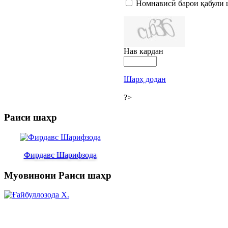
Номнависӣ барои қабули 
Нав кардан
Шарҳ додан
?>
Раиси шаҳр
Фирдавс Шарифзода
Муовинони Раиси шаҳр