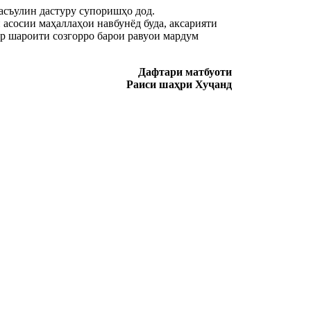
асъулин дастуру супоришҳо дод.
 асосии маҳаллаҳои навбунёд буда, аксарияти
р шароити созгорро барои равуои мардум
Дафтари матбуоти
Раиси шаҳри Хуҷанд