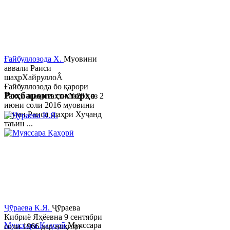
Ғайбуллозода Х.
Муовини
аввали Раиси
шаҳрХайруллоÂ
Ғайбуллозода бо қарори
Роҳбарони сохторҳо
Раиси шаҳр таҳти №281 аз 2
июни соли 2016 муовини
якуми Раиси шаҳри Хуҷанд
таъин ...
Ҷӯраева К.Я.
Ҷӯраева
Кибриё Яҳёевна 9 сентябри
Муяссара Қаҳорӣ
Муяссара
соли 1966 дар ноҳияи