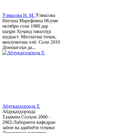
Ӯлмасова Н. М.
Ӯлмасова
Нигина Маруфовна 08-уми
октябри соли 1980 дар
шаҳри Хуҷанд таваллуд
шудааст. Миллаташ тоҷик,
маълумоташ олӣ. Соли 2010
Донишгоҳи да...
Абдуқаҳҳорзода Т.
Абдуқаҳҳорзода
Таҳмина Солҳои 2000 -
2002-Лаборанти кафедраи
забон ва адабиёти тоҷики
Донишгоҳи давлатии