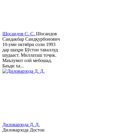
Шосаидов С. С.
Шосаидов
Саидакбар Саидқурбонович
10-уми октябри соли 1993
дар шаҳри Бўстон таваллуд
шудааст. Миллаташ тоҷик.
Маълумот олӣ мебошад.
Баъди ха...
Диловарзода Д. Д.
Диловарзода Достон