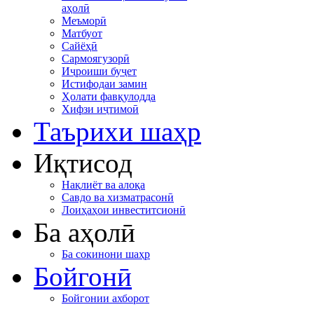
аҳолӣ
Меъморӣ
Матбуот
Сайёҳӣ
Сармоягузорӣ
Иҷроиши буҷет
Истифодаи замин
Ҳолати фавқулодда
Хифзи иҷтимоӣ
Таърихи шаҳр
Иқтисод
Нақлиёт ва алоқа
Савдо ва хизматрасонӣ
Лоиҳаҳои инвеститсионӣ
Ба аҳолӣ
Ба сокинони шаҳр
Бойгонӣ
Бойгонии ахборот