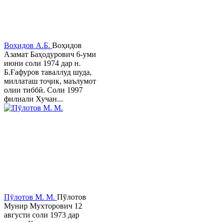
Воҳидов А.Б.
Воҳидов
Азамат Баҳодурович 6-уми
июни соли 1974 дар н.
Б.Ғафуров таваллуд шуда,
миллаташ тоҷик, маълумот
олии тиббӣ. Соли 1997
филиали Хучан...
Пӯлотов М. М.
Пўлотов
Мунир Мухторович 12
августи соли 1973 дар