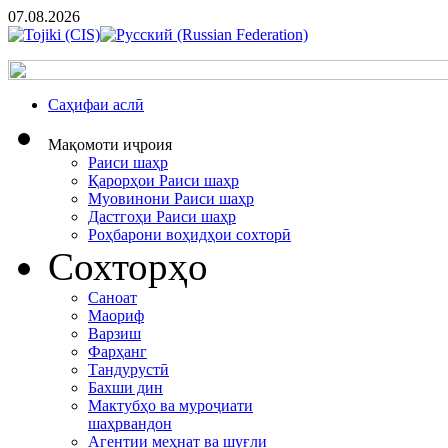
07.08.2026
Cаҳифаи аслӣ
Мақомоти иҷроия
Раиси шаҳр
Қарорҳои Раиси шаҳр
Муовинони Раиси шаҳр
Дастгоҳи Раиси шаҳр
Роҳбарони воҳидҳои сохторӣ
Сохторҳо
Саноат
Маориф
Варзиш
Фарҳанг
Тандурустӣ
Бахши дин
Мактубҳо ва муроҷиати
шаҳрвандон
Агентии меҳнат ва шуғли