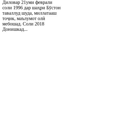
Диловар 21уми феврали
соли 1996 дар шаҳри Бӯстон
таваллуд шуда, миллатааш
тоҷик, маълумот олӣ
мебошад. Соли 2018
Донишкад...