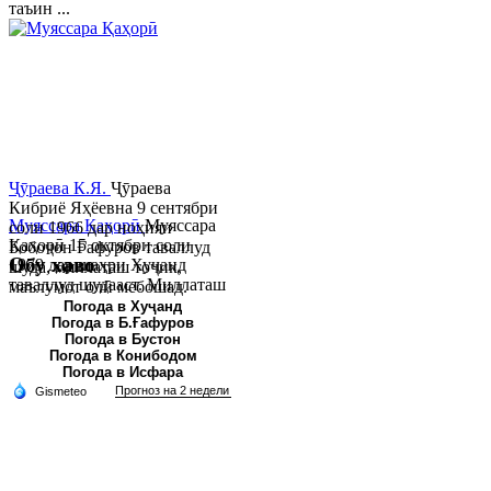
таъин ...
Ҷӯраева К.Я.
Ҷӯраева
Кибриё Яҳёевна 9 сентябри
Муяссара Қаҳорӣ
Муяссара
соли 1966 дар ноҳияи
Қаҳорӣ 15 октябри соли
Бобоҷон Ғафуров таваллуд
Обу хаво
1979 дар шаҳри Хуҷанд
шуда, миллаташ тоҷик,
таваллуд шудааст. Миллаташ
маълумот олӣ мебошад.
тоҷик. Маълумот олӣ. Соли
Соли 1997 Донишг...
Погода в Хуҷанд
Погода в Б.Ғафуров
2002 Донишгоҳи давлатии
Погода в Бустон
Хуҷанд ба...
Погода в Конибодом
Погода в Исфара