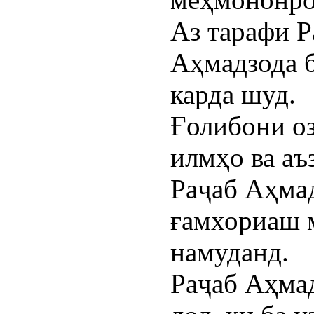
Аз тарафи Р
Аҳмадзода б
карда шуд.
Ғолибони о
илмҳо ва аъ
Раҷаб Аҳмад
ғамхориаш 
намуданд.
Раҷаб Аҳмад