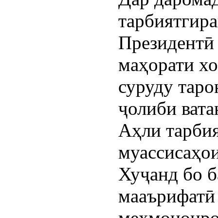
тарбиятгир
Президентӣ
маҳорати хо
суруду таро
ҷолиби вата
Аҳли тарби
муассисаҳо
Хуҷанд бо б
мааърифатӣ 
меҳмононро