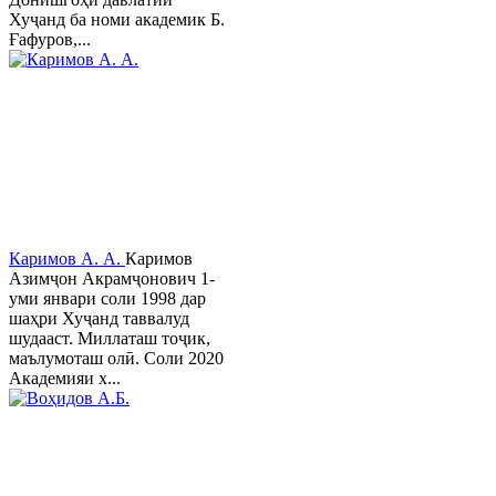
Хуҷанд ба номи академик Б.
Ғафуров,...
Каримов А. А.
Каримов
Азимҷон Акрамҷонович 1-
уми январи соли 1998 дар
шаҳри Хуҷанд таввалуд
шудааст. Миллаташ тоҷик,
маълумоташ олӣ. Соли 2020
Академияи х...