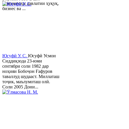
Донишгоҳи давлатии ҳуқуқ,
бизнес ва ...
Юсуфӣ У. C.
Юсуфӣ Усмон
Сиддиқзода 23-юми
сентябри соли 1982 дар
ноҳияи Бобоҷон Ғафуров
таваллуд шудааст. Миллаташ
тоҷик, маълумоташ олӣ.
Соли 2005 Дони...