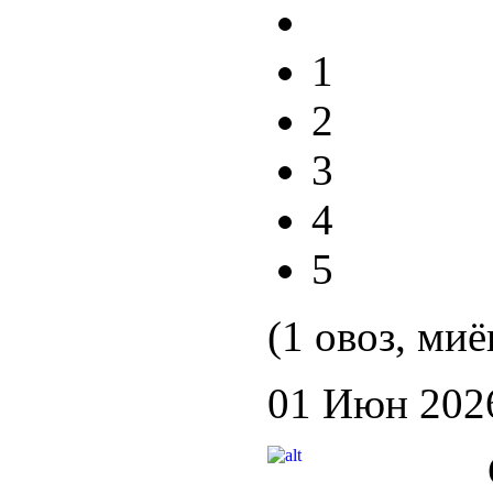
1
2
3
4
5
(1 овоз, миё
01 Июн 202