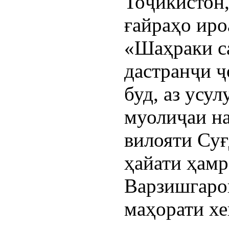
Тоҷикистон,
ғайраҳо иро
«Шаҳраки с
дастранҷи ҷ
буд, аз усу
муолиҷаи на
вилояти Суғ
ҳайати ҳамр
Варзишгарон
маҳорати х