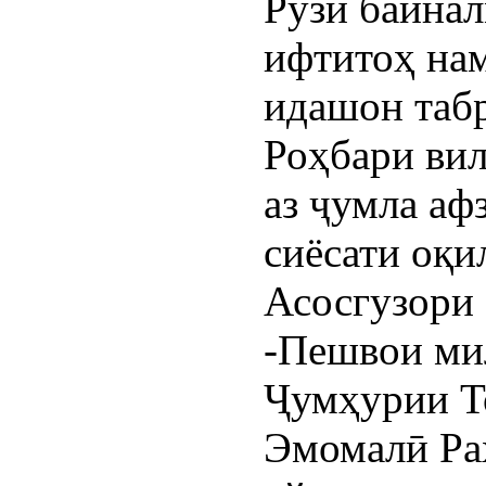
Рӯзи байна
ифтитоҳ нам
идашон таб
Роҳбари вил
аз ҷумла аф
сиёсати оқи
Асосгузори 
-Пешвои ми
Ҷумҳурии Т
Эмомалӣ Ра