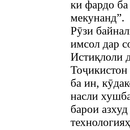
ки фардо ба
мекунанд”.
Рӯзи байна
имсол дар с
Истиқлоли 
Тоҷикистон 
ба ин, кӯда
насли хушба
барои азхуд
технология