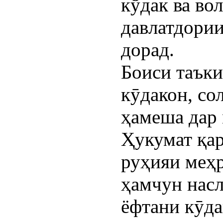
кўдак ва во
давлатдории
дорад.
Боиси таъки
кӯдакон, со
ҳамеша дар 
Ҳукумат қар
руҳияи меҳр
ҳамчун насл
ёфтани кӯда