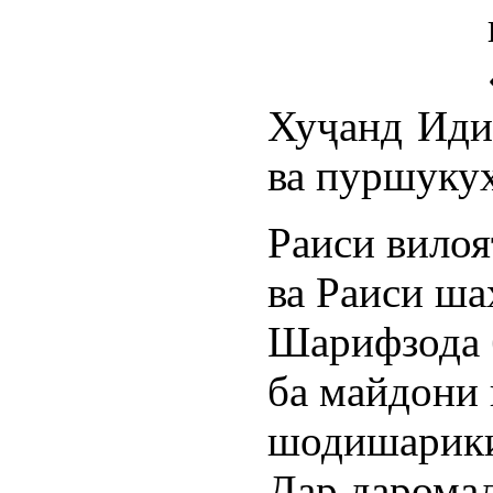
Хуҷанд Иди 
ва пуршукуҳ
Раиси вилоя
ва Раиси ш
Шарифзода 
ба майдони 
шодишарики
Дар даромад