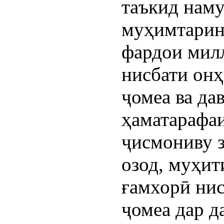
таъкид наму
муҳимтарин
фардои мил
нисбати онҳ
ҷомеа ва да
ҳаматарафа
ҷисмониву з
озод, муҳит
ғамхорӣ нис
ҷомеа дар д