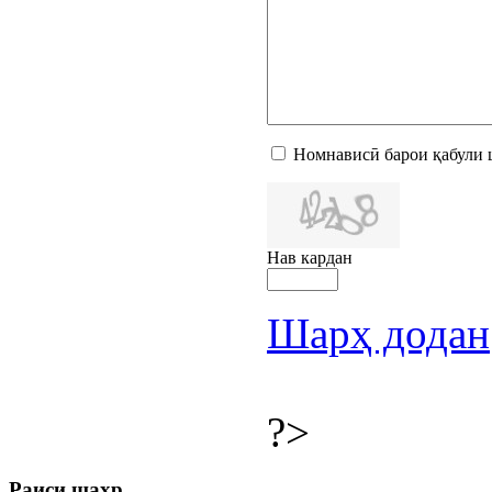
Номнависӣ барои қабули 
Нав кардан
Шарҳ додан
?>
Раиси шаҳр