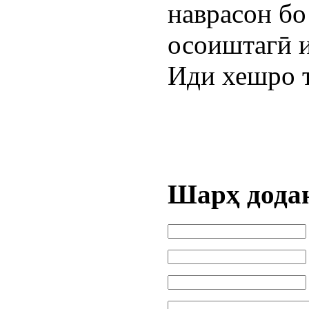
наврасон бо
осоиштагӣ 
Иди хешро 
Шарҳ дода