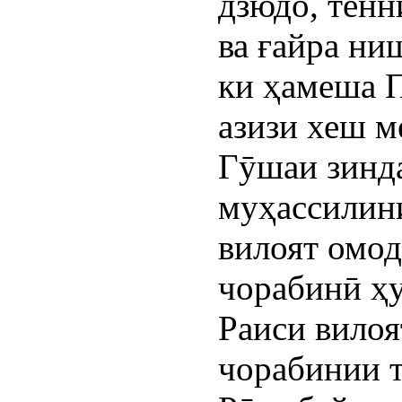
дзюдо, тенн
ва ғайра ни
ки ҳамеша 
азизи хеш м
Гӯшаи зинда
муҳассилин
вилоят омод
чорабинӣ ҳу
Раиси вилоя
чорабинии 