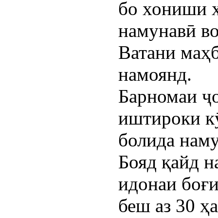
бо хониши х
намунавӣ во
Ватани маҳб
намоянд.
Барномаи ҷ
иштироки к
болида наму
Бояд қайд н
идонаи боғи
беш аз 30 ҳ