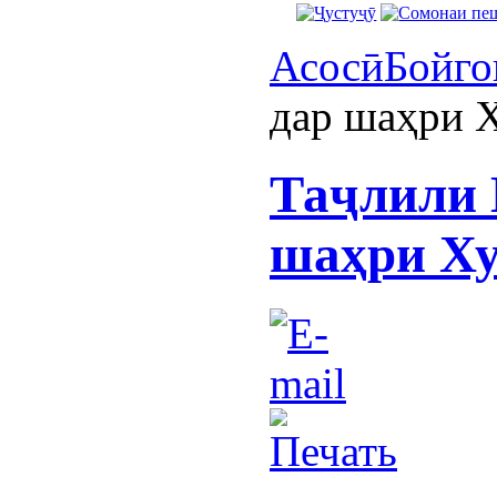
Асосӣ
Бойго
дар шаҳри 
Таҷлили 
шаҳри Х