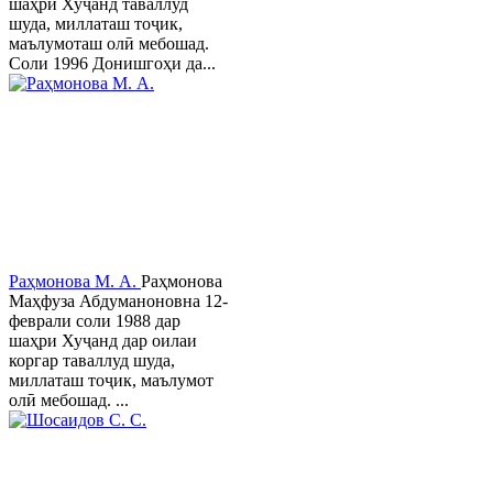
шаҳри Хуҷанд таваллуд
шуда, миллаташ тоҷик,
маълумоташ олӣ мебошад.
Соли 1996 Донишгоҳи да...
Раҳмонова М. А.
Раҳмонова
Маҳфуза Абдуманоновна 12-
феврали соли 1988 дар
шаҳри Хуҷанд дар оилаи
коргар таваллуд шуда,
миллаташ тоҷик, маълумот
олӣ мебошад. ...