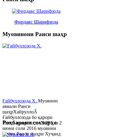
Фирдавс Шарифзода
Муовинони Раиси шаҳр
Ғайбуллозода Х.
Муовини
аввали Раиси
шаҳрХайруллоÂ
Ғайбуллозода бо қарори
Роҳбарони сохторҳо
Раиси шаҳр таҳти №281 аз 2
июни соли 2016 муовини
якуми Раиси шаҳри Хуҷанд