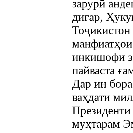
зарурӣ анде
дигар, Ҳук
Тоҷикистон 
манфиатҳои 
инкишофи з
пайваста ға
Дар ин бора
ваҳдати мил
Президенти
муҳтарам Э