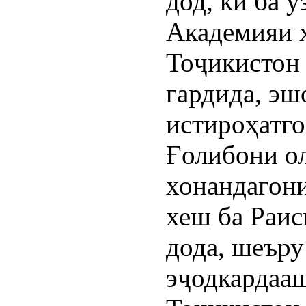
дод, ки ба у
Академияи 
Тоҷикистон 
гардида, эш
истироҳатго
Ғолибони о
хонандагони
хеш ба Раис
дода, шеъру
эҷодкардааш