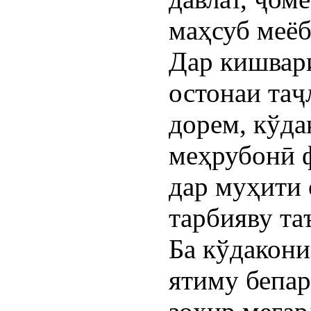
маҳсуб меёб
Дар кишвари
остонаи таҷ
дорем, кўда
меҳрубонӣ 
дар муҳити 
тарбияву та
Ба кўдакон
ятиму бепар