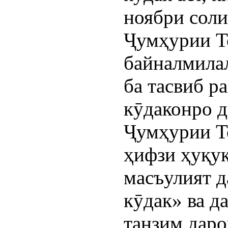
ноябри соли
Ҷумҳурии Т
байналмилал
ба тасвиб р
кӯдаконро 
Ҷумҳурии Т
ҳифзи ҳуқуқ
масъулият д
кӯдак» ва д
танзим даро