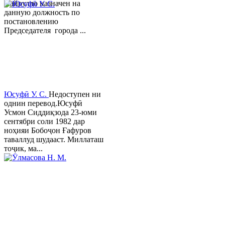
Хайрулло назначен на
данную должность по
постановлению
Председателя города ...
Юсуфӣ У. C.
Недоступен ни
однин перевод.Юсуфӣ
Усмон Сиддиқзода 23-юми
сентябри соли 1982 дар
ноҳияи Бобоҷон Ғафуров
таваллуд шудааст. Миллаташ
тоҷик, ма...