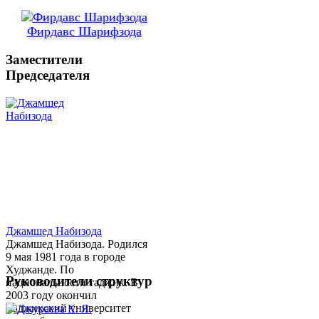
Фирдавс Шарифзода
Заместители
Председателя
Джамшед Набизода
Джамшед Набизода. Родился
9 мая 1981 года в городе
Худжанде. По
Руководители структур
национальности таджик. В
2003 году окончил
Таджикский университет