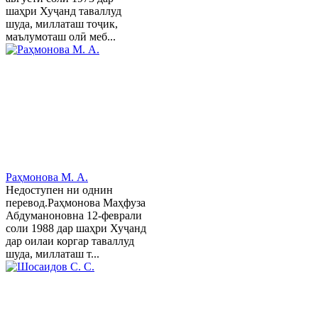
шаҳри Хуҷанд таваллуд
шуда, миллаташ тоҷик,
маълумоташ олӣ меб...
Раҳмонова М. А.
Недоступен ни однин
перевод.Раҳмонова Маҳфуза
Абдуманоновна 12-феврали
соли 1988 дар шаҳри Хуҷанд
дар оилаи коргар таваллуд
шуда, миллаташ т...