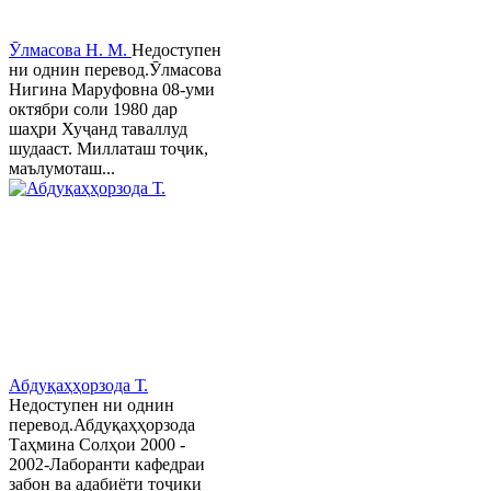
Ӯлмасова Н. М.
Недоступен
ни однин перевод.Ӯлмасова
Нигина Маруфовна 08-уми
октябри соли 1980 дар
шаҳри Хуҷанд таваллуд
шудааст. Миллаташ тоҷик,
маълумоташ...
Абдуқаҳҳорзода Т.
Недоступен ни однин
перевод.Абдуқаҳҳорзода
Таҳмина Солҳои 2000 -
2002-Лаборанти кафедраи
забон ва адабиёти тоҷики