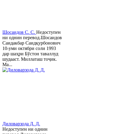
Шосаидов С. С.
Недоступен
ни однин перевод.Шосаидов
Саидакбар Саидқурбонович
10-уми октябри соли 1993
дар шаҳри Бўстон таваллуд
шудааст. Миллаташ тоҷик.
Ма...
Диловарзода Д. Д.
Недоступен ни однин