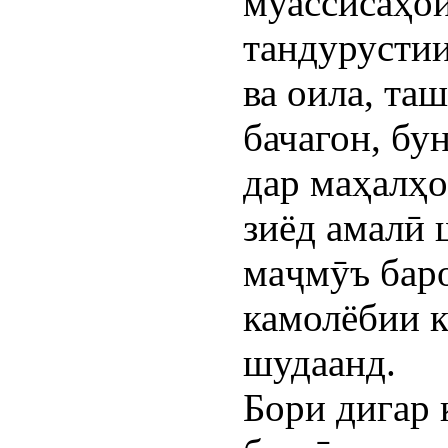
муассисаҳои
тандурустии
ва оила, та
бачагон, бу
дар маҳалҳо
зиёд амалӣ 
маҷмӯъ бар
камолёбии 
шудаанд.
Бори дигар 