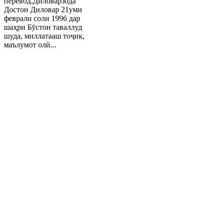
перевод.Диловарзода
Достон Диловар 21уми
феврали соли 1996 дар
шаҳри Бӯстон таваллуд
шуда, миллатааш тоҷик,
маълумот олӣ...