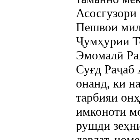
Асосгузори 
Пешвои мил
Ҷумҳурии Т
Эмомалӣ Ра
Суғд Раҷаб
онанд, ки н
тарбияи онҳ
имконоти м
рушди зеҳни
давлат, ҷом