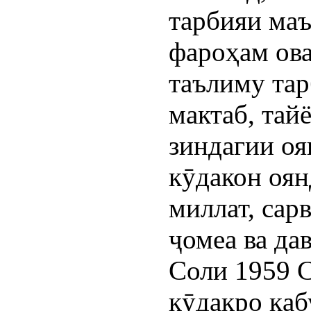
тарбияи маъ
фароҳам ов
таълиму тар
мактаб, тай
зиндагии оя
кӯдакон оян
миллат, сар
ҷомеа ва да
Соли 1959 
кӯдакро қаб