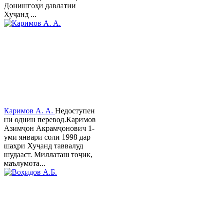
Донишгоҳи давлатии
Хуҷанд ...
Каримов А. А.
Недоступен
ни однин перевод.Каримов
Азимҷон Акрамҷонович 1-
уми январи соли 1998 дар
шаҳри Хуҷанд таввалуд
шудааст. Миллаташ тоҷик,
маълумота...