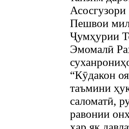
Асосгузори 
Пешвои мил
Ҷумҳурии Т
Эмомалӣ Раҳ
суханрониҳ
“Кӯдакон о
таъмини ҳу
саломатӣ, 
равонии онҳ
ҳар як давл