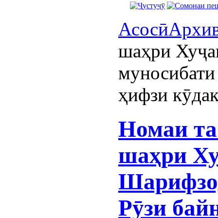
Асосӣ
Архи
шаҳри Хуҷа
муносибати
ҳифзи кӯда
Номаи та
шаҳри Ху
Шарифзод
Рӯзи бай