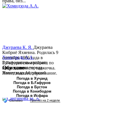
права, биз...
Джураева К. Я.
Джураева
Кибриё Яхяевна. Родилась 9
Хомидзода А.А.
сентября 1966 года в
Руководитель аппарата
Б.Гафуровском районе, по
Обу хаво
председателя города
национальности таджичка.
Хомидзода Абдувахоб
Имеет высшее образование.
Абдумаджид родился 8
В 1997 ...
Погода в Хуҷанд
Погода в Б.Ғафуров
июня 1978 года в городе
Погода в Бустон
Худжанде. По
Погода в Конибодом
национальности...
Погода в Исфара