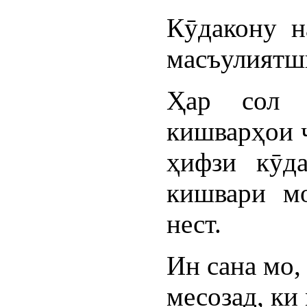
Кӯдакону н
масъулиятш
Ҳар сол 
кишварҳои 
ҳифзи кӯда
кишвари мо
нест.
Ин сана мо,
месозад, ки