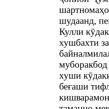
шартномаҳо
шудаанд, пе
Кулли кӯдак
хушбахти за
байналмила
муборакбод 
хуши кӯдаки
беғаши тифл
кишварамон
таманно ме