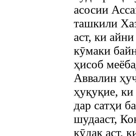
асосии Асс
ташкили Х
аст, ки айн
кӯмаки байн
ҳисоб меёба
Аввалин ҳу
ҳуқуқие, ки
дар сатҳи б
шудааст, Ко
кӯдак аст, 