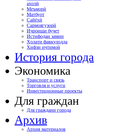
аҳолӣ
Меъморӣ
Матбуот
Сайёҳӣ
Сармоягузорӣ
Иҷроиши буҷет
Истифодаи замин
Ҳолати фавқулодда
Хифзи иҷтимоӣ
История города
Экономика
Транспорт и связь
Торговля и услуги
Инвестиционные проекты
Для граждан
Для граждани города
Архив
Архив материалов