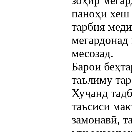
зоҳир мегар
паноҳи хеш 
тарбия меди
мегардонад
месозад.
Барои беҳт
таълиму тар
Хуҷанд тадб
таъсиси мак
замонавӣ, т