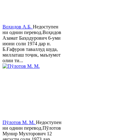
Воҳидов А.Б.
Недоступен
ни однин перевод.Воҳидов
Азамат Баҳодурович 6-уми
июни соли 1974 дар н.
Б.Ғафуров таваллуд шуда,
миллаташ тоҷик, маълумот
олии ти...
Пӯлотов М. М.
Недоступен
ни однин перевод.Пўлотов
Мунир Мухторович 12
августи соли 1973 дар