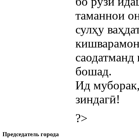
бо рӯзи ид
таманнои он
сулҳу ваҳда
кишварамон
саодатманд
бошад.
Ид муборак,
зиндагӣ!
?>
Председатель города