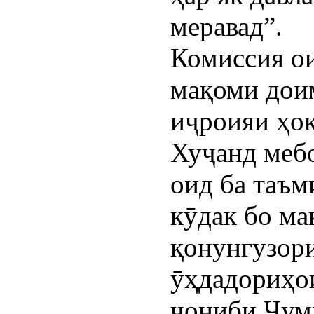
меравад”.
Комиссия ои
мақоми дои
иҷроияи ҳо
Хуҷанд мебо
оид ба таъм
кӯдак бо ма
қонунгузор
ӯҳдадориҳои
ҷониби Ҷум