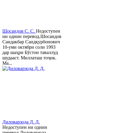
Шосаидов С. С.
Недоступен
ни однин перевод.Шосаидов
Саидакбар Саидқурбонович
10-уми октябри соли 1993
дар шаҳри Бўстон таваллуд
шудааст. Миллаташ тоҷик.
Ма...
Диловарзода Д. Д.
Недоступен ни однин
перевод.Диловарзода