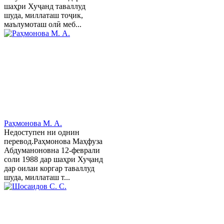
шаҳри Хуҷанд таваллуд
шуда, миллаташ тоҷик,
маълумоташ олӣ меб...
Раҳмонова М. А.
Недоступен ни однин
перевод.Раҳмонова Маҳфуза
Абдуманоновна 12-феврали
соли 1988 дар шаҳри Хуҷанд
дар оилаи коргар таваллуд
шуда, миллаташ т...