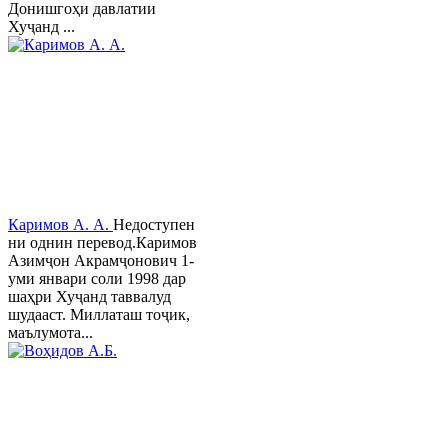
Донишгоҳи давлатии
Хуҷанд ...
Каримов А. А.
Недоступен
ни однин перевод.Каримов
Азимҷон Акрамҷонович 1-
уми январи соли 1998 дар
шаҳри Хуҷанд таввалуд
шудааст. Миллаташ тоҷик,
маълумота...