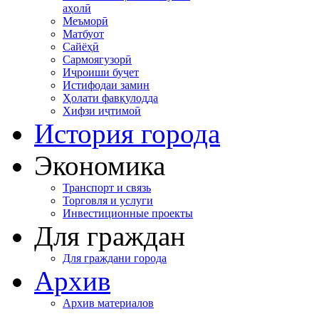
аҳолӣ
Меъморӣ
Матбуот
Сайёҳӣ
Сармоягузорӣ
Иҷроиши буҷет
Истифодаи замин
Ҳолати фавқулодда
Хифзи иҷтимоӣ
История города
Экономика
Транспорт и связь
Торговля и услуги
Инвестиционные проекты
Для граждан
Для граждани города
Архив
Архив материалов