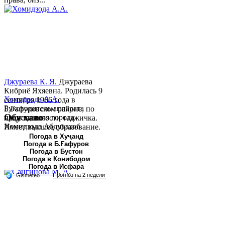
Джураева К. Я.
Джураева
Кибриё Яхяевна. Родилась 9
Хомидзода А.А.
сентября 1966 года в
Руководитель аппарата
Б.Гафуровском районе, по
Обу хаво
председателя города
национальности таджичка.
Хомидзода Абдувахоб
Имеет высшее образование.
Абдумаджид родился 8
В 1997 ...
Погода в Хуҷанд
Погода в Б.Ғафуров
июня 1978 года в городе
Погода в Бустон
Худжанде. По
Погода в Конибодом
национальности...
Погода в Исфара