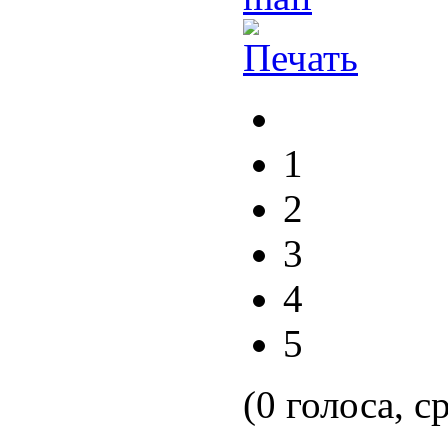
1
2
3
4
5
(0 голоса, с