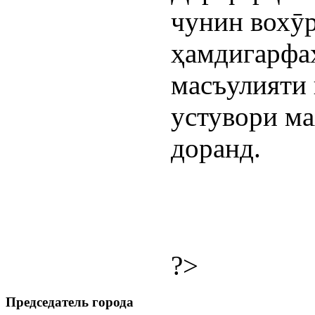
чунин вохӯ
ҳамдигарфа
масъулияти
устувори ма
доранд.
?>
Председатель города