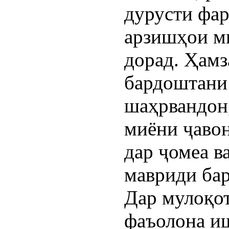
дурусти фар
арзишҳои ми
дорад. Ҳамз
бардоштани
шаҳрвандон
миёни ҷавон
дар ҷомеа в
мавриди бар
Дар мулоқот
фаъолона и