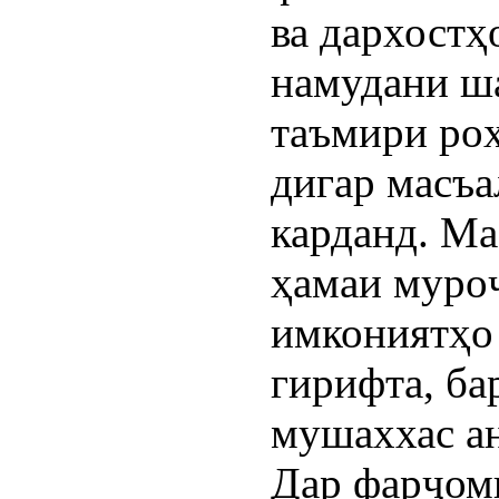
ва дархостҳ
намудани ша
таъмири роҳ
дигар масъа
карданд. Ма
ҳамаи муро
имкониятҳо
гирифта, ба
мушаххас а
Дар фарҷоми