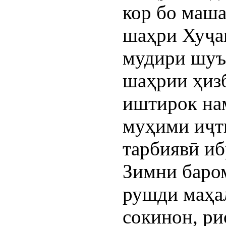
кор бо маша
шаҳри Хуҷа
мудири шуъ
шаҳрии ҳиз
иштирок нам
муҳими иҷт
тарбиявӣ иб
Зимни баром
рушди маҳал
сокинон, ри