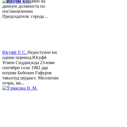
Хайрулло назначен на
данную должность по
постановлению
Председателя города ...
Юсуфӣ У. C.
Недоступен ни
однин перевод.Юсуфӣ
Усмон Сиддиқзода 23-юми
сентябри соли 1982 дар
ноҳияи Бобоҷон Ғафуров
таваллуд шудааст. Миллаташ
тоҷик, ма...