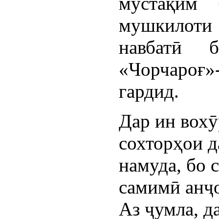
мустақим 
мушкилот
навбатӣ 
«Чорчароғ»
гардид.
Дар ин вох
сохторҳои д
намуда, бо 
самимӣ анҷ
Аз ҷумла, д