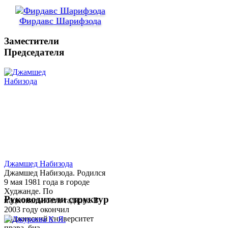
Фирдавс Шарифзода
Заместители
Председателя
Джамшед Набизода
Джамшед Набизода. Родился
9 мая 1981 года в городе
Худжанде. По
Руководители структур
национальности таджик. В
2003 году окончил
Таджикский университет
права, биз...