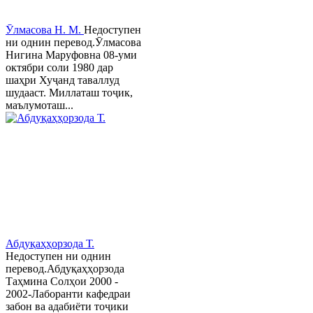
Ӯлмасова Н. М.
Недоступен
ни однин перевод.Ӯлмасова
Нигина Маруфовна 08-уми
октябри соли 1980 дар
шаҳри Хуҷанд таваллуд
шудааст. Миллаташ тоҷик,
маълумоташ...
Абдуқаҳҳорзода Т.
Недоступен ни однин
перевод.Абдуқаҳҳорзода
Таҳмина Солҳои 2000 -
2002-Лаборанти кафедраи
забон ва адабиёти тоҷики