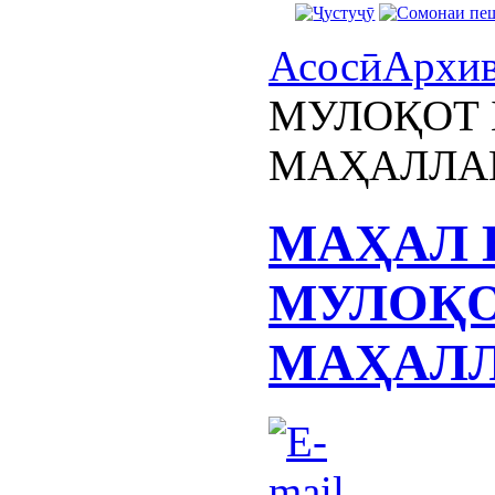
Асосӣ
Архи
МУЛОҚОТ 
МАҲАЛЛАИ
МАҲАЛ 
МУЛОҚО
МАҲАЛЛ