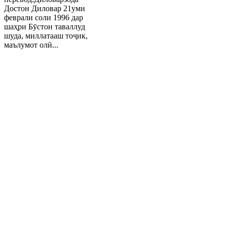
Достон Диловар 21уми
феврали соли 1996 дар
шаҳри Бӯстон таваллуд
шуда, миллатааш тоҷик,
маълумот олӣ...