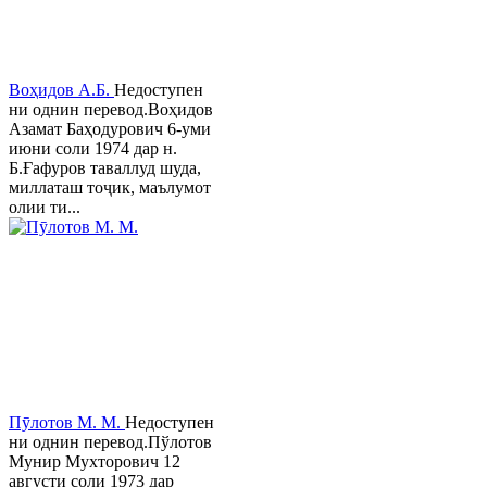
Воҳидов А.Б.
Недоступен
ни однин перевод.Воҳидов
Азамат Баҳодурович 6-уми
июни соли 1974 дар н.
Б.Ғафуров таваллуд шуда,
миллаташ тоҷик, маълумот
олии ти...
Пӯлотов М. М.
Недоступен
ни однин перевод.Пўлотов
Мунир Мухторович 12
августи соли 1973 дар