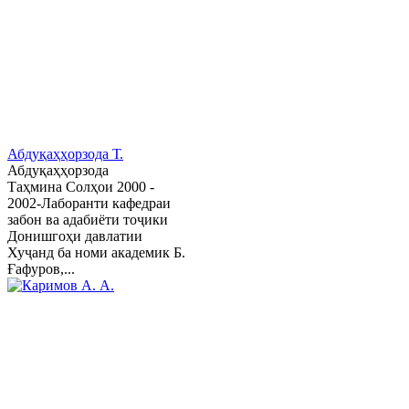
Абдуқаҳҳорзода Т.
Абдуқаҳҳорзода
Таҳмина Солҳои 2000 -
2002-Лаборанти кафедраи
забон ва адабиёти тоҷики
Донишгоҳи давлатии
Хуҷанд ба номи академик Б.
Ғафуров,...