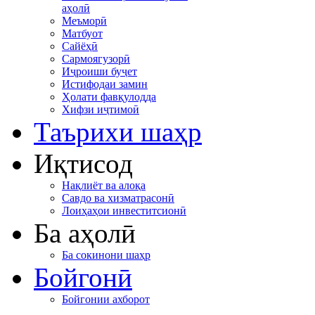
аҳолӣ
Меъморӣ
Матбуот
Сайёҳӣ
Сармоягузорӣ
Иҷроиши буҷет
Истифодаи замин
Ҳолати фавқулодда
Хифзи иҷтимоӣ
Таърихи шаҳр
Иқтисод
Нақлиёт ва алоқа
Савдо ва хизматрасонӣ
Лоиҳаҳои инвеститсионӣ
Ба аҳолӣ
Ба сокинони шаҳр
Бойгонӣ
Бойгонии ахборот