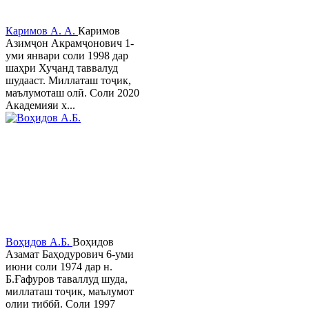
Каримов А. А.
Каримов
Азимҷон Акрамҷонович 1-
уми январи соли 1998 дар
шаҳри Хуҷанд таввалуд
шудааст. Миллаташ тоҷик,
маълумоташ олӣ. Соли 2020
Академияи х...
Воҳидов А.Б.
Воҳидов
Азамат Баҳодурович 6-уми
июни соли 1974 дар н.
Б.Ғафуров таваллуд шуда,
миллаташ тоҷик, маълумот
олии тиббӣ. Соли 1997