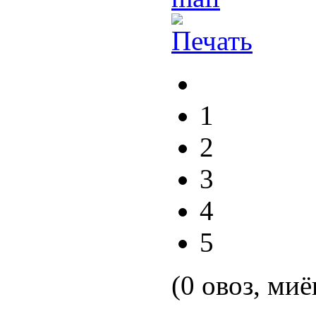
1
2
3
4
5
(0 овоз, миё