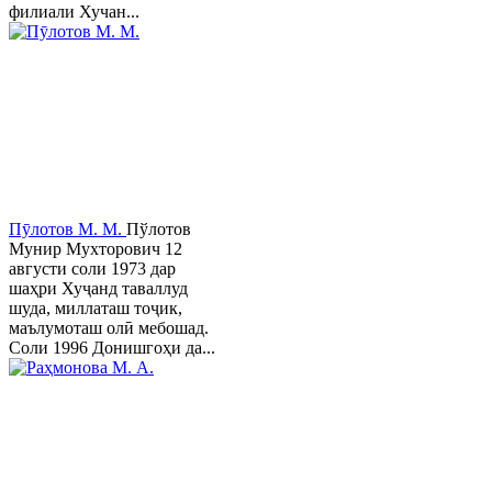
филиали Хучан...
Пӯлотов М. М.
Пўлотов
Мунир Мухторович 12
августи соли 1973 дар
шаҳри Хуҷанд таваллуд
шуда, миллаташ тоҷик,
маълумоташ олӣ мебошад.
Соли 1996 Донишгоҳи да...