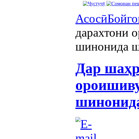
Асосӣ
Бойго
дарахтони 
шинонида 
Дар шаҳр
ороишиву
шинонид