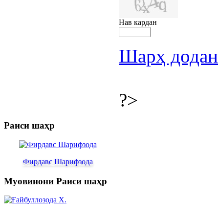
Нав кардан
Шарҳ додан
?>
Раиси шаҳр
Фирдавс Шарифзода
Муовинони Раиси шаҳр