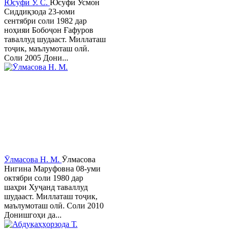
Юсуфӣ У. C.
Юсуфӣ Усмон
Сиддиқзода 23-юми
сентябри соли 1982 дар
ноҳияи Бобоҷон Ғафуров
таваллуд шудааст. Миллаташ
тоҷик, маълумоташ олӣ.
Соли 2005 Дони...
Ӯлмасова Н. М.
Ӯлмасова
Нигина Маруфовна 08-уми
октябри соли 1980 дар
шаҳри Хуҷанд таваллуд
шудааст. Миллаташ тоҷик,
маълумоташ олӣ. Соли 2010
Донишгоҳи да...