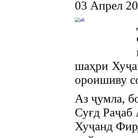
03 Апрел 2
шаҳри Хуҷа
ороишиву с
Аз ҷумла, б
Суғд Раҷаб 
Хуҷанд Фир