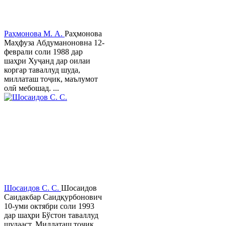
Раҳмонова М. А.
Раҳмонова
Маҳфуза Абдуманоновна 12-
феврали соли 1988 дар
шаҳри Хуҷанд дар оилаи
коргар таваллуд шуда,
миллаташ тоҷик, маълумот
олӣ мебошад. ...
Шосаидов С. С.
Шосаидов
Саидакбар Саидқурбонович
10-уми октябри соли 1993
дар шаҳри Бўстон таваллуд
шудааст. Миллаташ тоҷик.