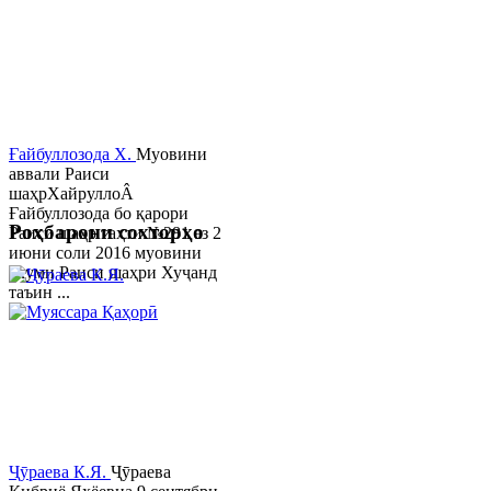
Ғайбуллозода Х.
Муовини
аввали Раиси
шаҳрХайруллоÂ
Ғайбуллозода бо қарори
Роҳбарони сохторҳо
Раиси шаҳр таҳти №281 аз 2
июни соли 2016 муовини
якуми Раиси шаҳри Хуҷанд
таъин ...
Ҷӯраева К.Я.
Ҷӯраева