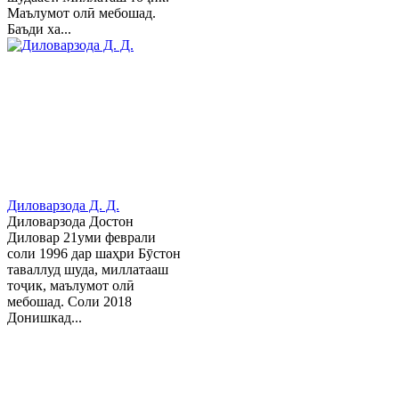
Маълумот олӣ мебошад.
Баъди ха...
Диловарзода Д. Д.
Диловарзода Достон
Диловар 21уми феврали
соли 1996 дар шаҳри Бӯстон
таваллуд шуда, миллатааш
тоҷик, маълумот олӣ
мебошад. Соли 2018
Донишкад...