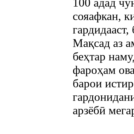
100 адад ч
сояафкан, к
гардидааст,
Мақсад аз а
беҳтар наму
фароҳам ов
барои истир
гардонидан
арзёбӣ мега