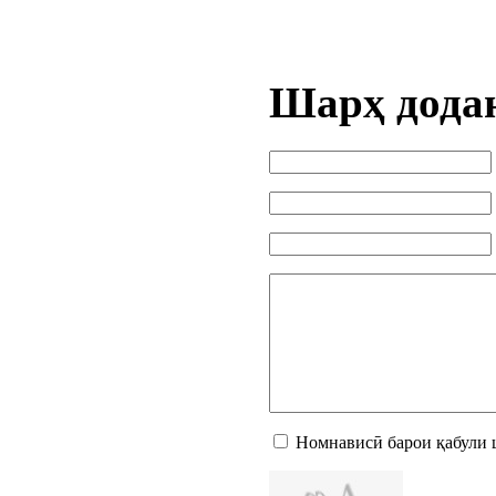
Шарҳ дода
Номнависӣ барои қабули 