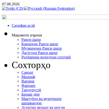
07.08.2026
Cаҳифаи аслӣ
Мақомоти иҷроия
Раиси шаҳр
Қарорҳои Раиси шаҳр
Муовинони Раиси шаҳр
Дастгоҳи Раиси шаҳр
Роҳбарони воҳидҳои сохторӣ
Сохторҳо
Саноат
Маориф
Варзиш
Фарҳанг
Тандурустӣ
Бахши дин
Мактубҳо ва муроҷиати
шаҳрвандон
Агентии меҳнат ва шуғли