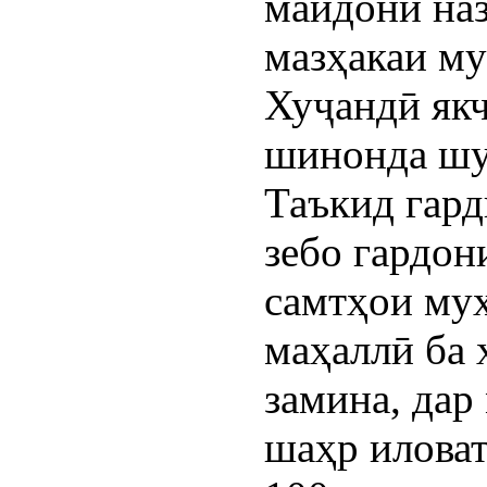
майдони наз
мазҳакаи м
Хуҷандӣ як
шинонда шу
Таъкид гард
зебо гардон
самтҳои му
маҳаллӣ ба 
замина, дар
шаҳр илова