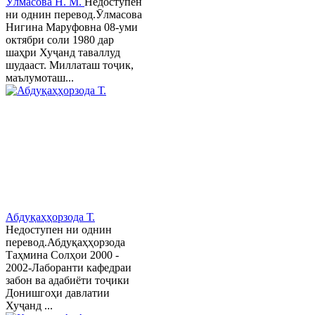
Ӯлмасова Н. М.
Недоступен
ни однин перевод.Ӯлмасова
Нигина Маруфовна 08-уми
октябри соли 1980 дар
шаҳри Хуҷанд таваллуд
шудааст. Миллаташ тоҷик,
маълумоташ...
Абдуқаҳҳорзода Т.
Недоступен ни однин
перевод.Абдуқаҳҳорзода
Таҳмина Солҳои 2000 -
2002-Лаборанти кафедраи
забон ва адабиёти тоҷики
Донишгоҳи давлатии
Хуҷанд ...