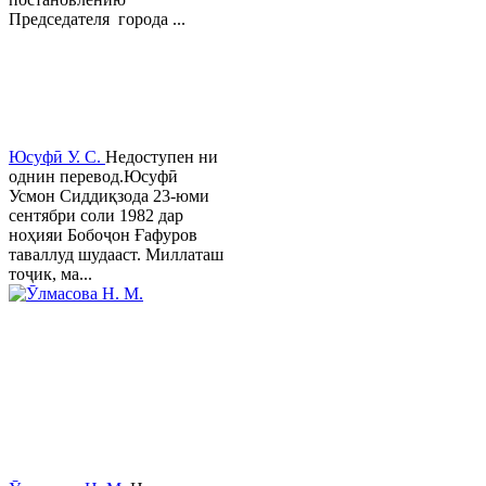
Председателя города ...
Юсуфӣ У. C.
Недоступен ни
однин перевод.Юсуфӣ
Усмон Сиддиқзода 23-юми
сентябри соли 1982 дар
ноҳияи Бобоҷон Ғафуров
таваллуд шудааст. Миллаташ
тоҷик, ма...