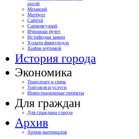
аҳолӣ
Меъморӣ
Матбуот
Сайёҳӣ
Сармоягузорӣ
Иҷроиши буҷет
Истифодаи замин
Ҳолати фавқулодда
Хифзи иҷтимоӣ
История города
Экономика
Транспорт и связь
Торговля и услуги
Инвестиционные проекты
Для граждан
Для граждани города
Архив
Архив материалов