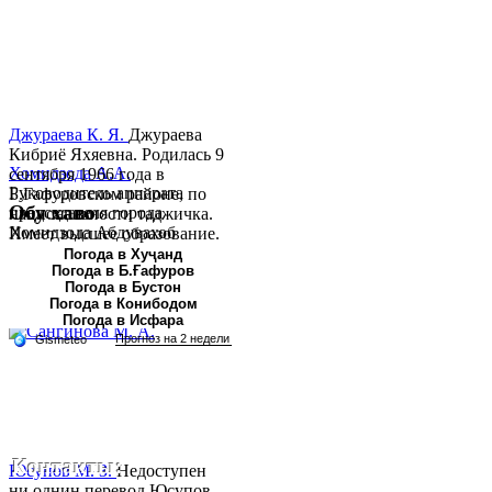
Джураева К. Я.
Джураева
Кибриё Яхяевна. Родилась 9
Хомидзода А.А.
сентября 1966 года в
Руководитель аппарата
Б.Гафуровском районе, по
Обу хаво
председателя города
национальности таджичка.
Хомидзода Абдувахоб
Имеет высшее образование.
Абдумаджид родился 8
В 1997 ...
Погода в Хуҷанд
Погода в Б.Ғафуров
июня 1978 года в городе
Погода в Бустон
Худжанде. По
Погода в Конибодом
национальности...
Погода в Исфара
Контакты:
Юсупов М. З.
Недоступен
ни однин перевод.Юсупов