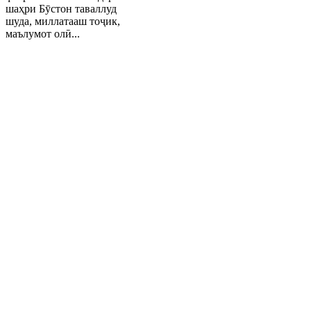
шаҳри Бӯстон таваллуд
шуда, миллатааш тоҷик,
маълумот олӣ...