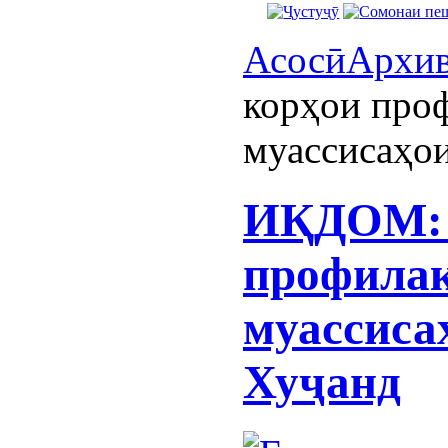
Асосӣ
Архи
корҳои про
муассисаҳо
ИҚДОМ: 
профилак
муассиса
Хуҷанд