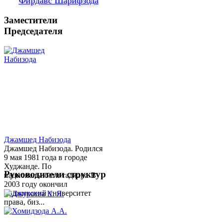
Фирдавс Шарифзода
Заместители
Председателя
Джамшед Набизода
Джамшед Набизода. Родился
9 мая 1981 года в городе
Худжанде. По
Руководители структур
национальности таджик. В
2003 году окончил
Таджикский университет
права, биз...