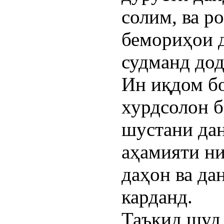
солим, ва р
бемориҳои 
судманд дод
Ин иқдом бо
хурдсолон б
шустани дан
аҳамияти н
даҳон ва да
карданд.
Таъкид шуд,