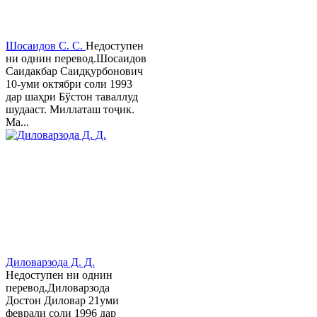
Шосаидов С. С.
Недоступен
ни однин перевод.Шосаидов
Саидакбар Саидқурбонович
10-уми октябри соли 1993
дар шаҳри Бўстон таваллуд
шудааст. Миллаташ тоҷик.
Ма...
Диловарзода Д. Д.
Недоступен ни однин
перевод.Диловарзода
Достон Диловар 21уми
феврали соли 1996 дар