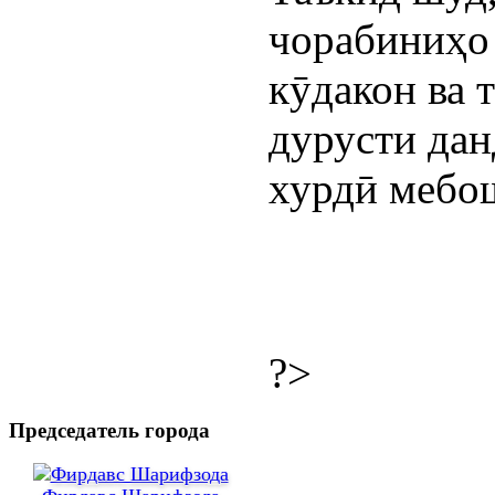
чорабиниҳо
кӯдакон ва 
дурусти дан
хурдӣ мебо
?>
Председатель города