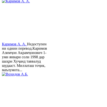
Каримов А. А.
Недоступен
ни однин перевод.Каримов
Азимҷон Акрамҷонович 1-
уми январи соли 1998 дар
шаҳри Хуҷанд таввалуд
шудааст. Миллаташ тоҷик,
маълумота...