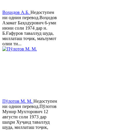
Воҳидов А.Б.
Недоступен
ни однин перевод.Воҳидов
Азамат Баҳодурович 6-уми
июни соли 1974 дар н.
Б.Ғафуров таваллуд шуда,
миллаташ тоҷик, маълумот
олии ти...
Пӯлотов М. М.
Недоступен
ни однин перевод.Пўлотов
Мунир Мухторович 12
августи соли 1973 дар
шаҳри Хуҷанд таваллуд
шуда, миллаташ тоҷик,