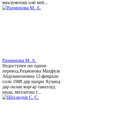
маълумоташ олӣ меб...
Раҳмонова М. А.
Недоступен ни однин
перевод.Раҳмонова Маҳфуза
Абдуманоновна 12-феврали
соли 1988 дар шаҳри Хуҷанд
дар оилаи коргар таваллуд
шуда, миллаташ т...