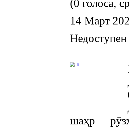
(0 голоса, с
14 Март 20
Недоступен 
шаҳр рӯз