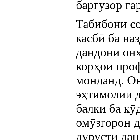
баргузор га
Табибони с
касбӣ ба на
дандони он
корҳои про
монданд. О
эҳтимолии д
балки ба кӯ
омӯзгорон д
дурусти дан