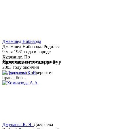
Джамшед Набизода
Джамшед Набизода. Родился
9 мая 1981 года в городе
Худжанде. По
Руководители структур
национальности таджик. В
2003 году окончил
Таджикский университет
права, биз...
Джураева К. Я.
Джураева