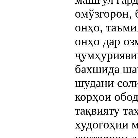
омўзгорон, 
онҳо, таъм
онҳо дар оз
ҷумҳурияви
бахшида шав
шудани соли
корҳои обод
тақвияту т
худогоҳии м