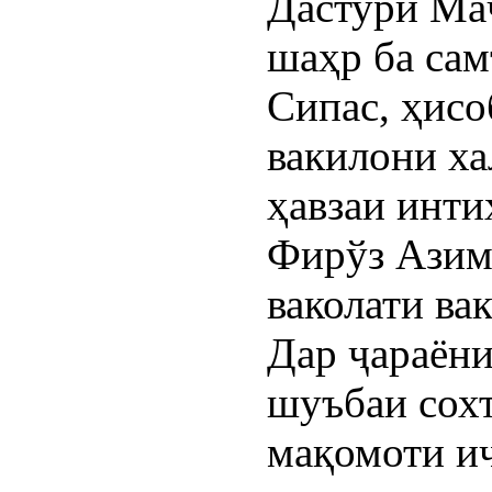
Дастури Ма
шаҳр ба сам
Сипас, ҳис
вакилони ха
ҳавзаи инт
Фирўз Азим
ваколати ва
Дар ҷараёни
шуъбаи сох
мақомоти и