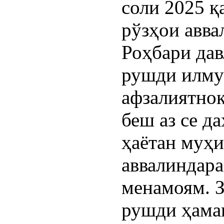
соли 2025 қ
рўзҳои авва
Роҳбари дав
рушди илму
афзалиятнок
беш аз се д
ҳаётан муҳи
аввалиндара
менамоям. З
рушди ҳамаи