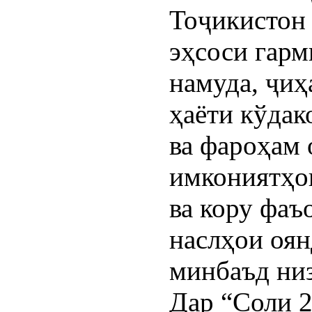
Тоҷикистон
эҳсоси гарм
намуда, ҷиҳ
ҳаёти кўдак
ва фароҳам
имкониятҳои
ва кору фаъ
наслҳои оян
минбаъд ни
Дар “Соли 2