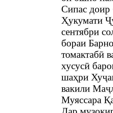
Сипас доир 
Ҳукумати Ҷ
сентябри со
бораи Барн
томактабӣ в
хусусӣ баро
шаҳри Хуҷа
вакили Маҷ
Муяссара Қ
Дар музокир