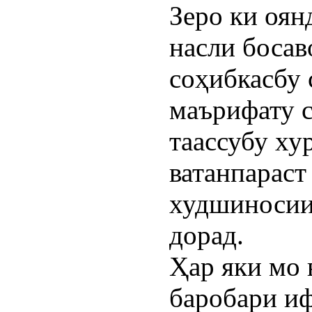
Зеро ки оян
насли боса
соҳибкасбу 
маърифату с
таассубу ху
ватанпараст
худшиносии
дорад.
Ҳар яки мо 
баробари иф