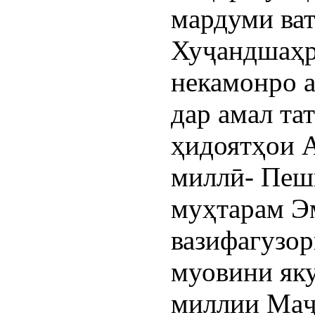
мардуми ва
Хуҷандшаҳр
некамонро а
дар амал та
ҳидоятҳои А
миллӣ- Пеш
муҳтарам Э
вазифагузор
муовини як
миллии Маҷ