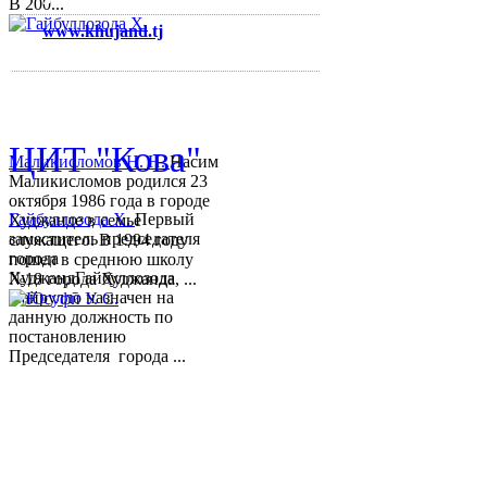
В 200...
www.khujand.tj
,
e-mail:
mihd.khujand@gmail.com
© 2013-2018 Разработчик и 
ЦИТ "Кова"
Маликисломов Н. Н.
Насим
Маликисломов родился 23
октября 1986 года в городе
Гайбуллозода Х.
Первый
Худжанде в семье
заместитель председателя
служащего. В 1994 году
города
пошел в среднюю школу
ХуджандГайбуллозода
№18 города Худжанда, ...
Хайрулло назначен на
данную должность по
постановлению
Председателя города ...