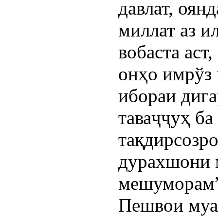
давлат, оян
миллат аз 
вобаста аст
онҳо имрўз 
ибораи дига
таваҷҷуҳ ба
тақдирсозро
дурахшони м
мешуморам”
Пешвои муа