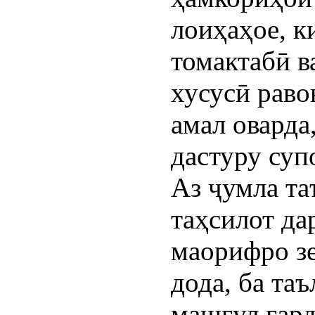
лоиҳаҳое, к
томактабӣ в
хусусӣ раво
амал оварда
дастуру суп
Аз ҷумла та
таҳсилот да
маорифро зе
дода, ба та
машғул гар