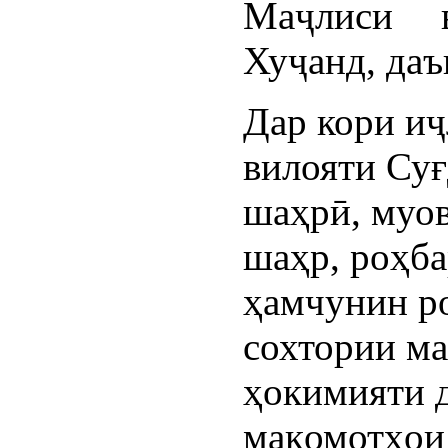
Маҷлиси 
Хуҷанд, даъ
Дар кори и
вилояти Суғ
шаҳрӣ, муо
шаҳр, роҳба
ҳамчунин р
сохтории м
ҳокимияти д
мақомотҳои