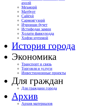
аҳолӣ
Меъморӣ
Матбуот
Сайёҳӣ
Сармоягузорӣ
Иҷроиши буҷет
Истифодаи замин
Ҳолати фавқулодда
Хифзи иҷтимоӣ
История города
Экономика
Транспорт и связь
Торговля и услуги
Инвестиционные проекты
Для граждан
Для граждани города
Архив
Архив материалов