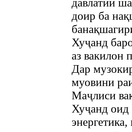
давлатии ш
доир ба на
банақшагир
Хуҷанд баро
аз вакилон 
Дар музокир
муовини ра
Маҷлиси ва
Хуҷанд оид 
энергетика,