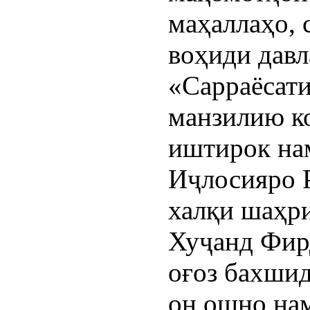
маҳаллаҳо, 
воҳиди дав
«Сарраёсати
манзилию к
иштирок на
Иҷлосияро 
халқи шаҳр
Хуҷанд Фир
оғоз бахшид
он ошно на