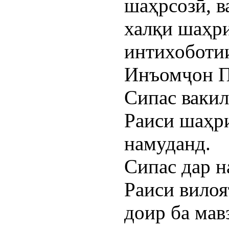
шаҳрсозӣ, 
халқи шаҳри
интихоботи
Инъомҷон П
Сипас вакил
Раиси шаҳр
намуданд.
Сипас дар н
Раиси вило
доир ба ма