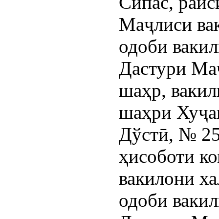
Сипас, раи
Маҷлиси ва
одоби вакил
Дастури Ма
шаҳр, вакил
шаҳри Хуҷан
Дўстӣ, № 2
ҳисоботи к
вакилони ха
одоби вакил