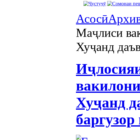
Асосӣ
Архи
Маҷлиси ва
Хуҷанд даъв
Иҷлосия
вакилони
Хуҷанд д
баргузор