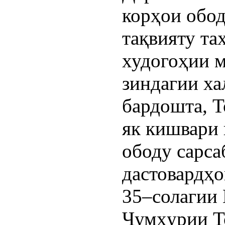
корҳои обод
тақвияту т
худогоҳии м
зиндагии ха
бардошта, Т
як кишвари
ободу сарса
дастовардҳо
35–солагии 
Ҷумҳурии Т