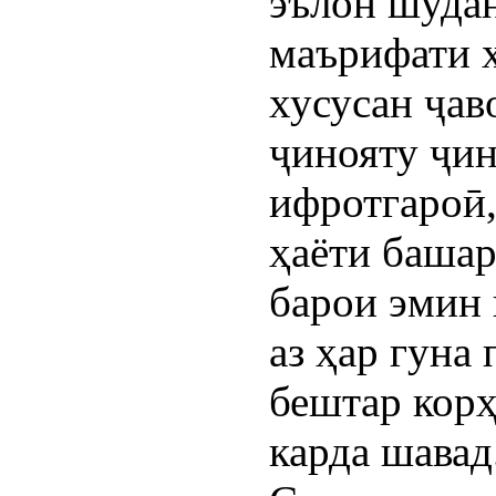
эълон шудан
маърифати ҳ
хусусан ҷав
ҷинояту ҷин
ифротгароӣ,
ҳаёти башар
барои эмин 
аз ҳар гуна
бештар кор
карда шавад