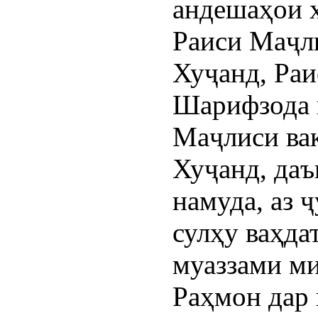
андешаҳои 
Раиси Маҷл
Хуҷанд, Ра
Шарифзода 
Маҷлиси ва
Хуҷанд, даъ
намуда, аз 
сулҳу ваҳда
муаззами м
Раҳмон дар 