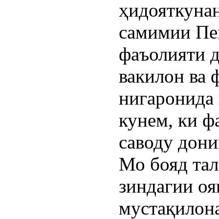
ҳидояткуна
самимии Пе
фаъолияти д
вакилон ва 
нигаронида
кунем, ки ф
саводу дони
Мо бояд тал
зиндагии оя
мустақилон