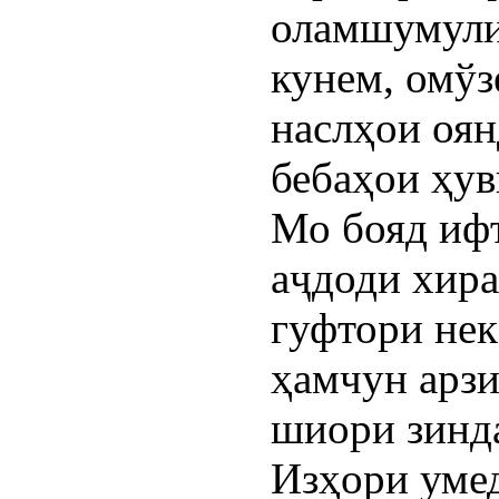
оламшумули
кунем, омўз
наслҳои оян
бебаҳои ҳув
Мо бояд иф
аҷдоди хир
гуфтори нек
ҳамчун арз
шиори зинда
Изҳори умед