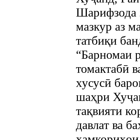
Шарифзода 
мазкур аз м
татбиқи ба
“Барномаи 
томактабӣ в
хусусӣ баро
шаҳри Хуҷан
тақвияти ко
давлат ва б
ҳамкориҳои