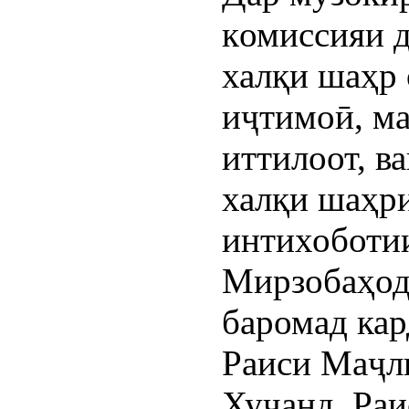
комиссияи 
халқи шаҳр 
иҷтимоӣ, ма
иттилоот, в
халқи шаҳри
интихоботи
Мирзобаҳод
баромад кар
Раиси Маҷл
Хуҷанд, Ра