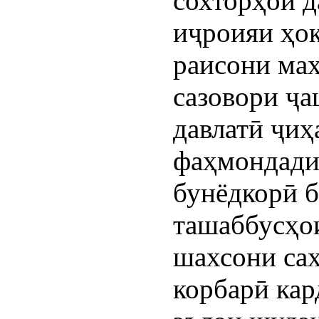
сохторҳои 
иҷроияи ҳок
раисони маҳ
сазовори ҷа
давлатӣ ҷиҳ
фаҳмондади
бунёдкорӣ б
ташаббусҳо
шахсони сах
корбарӣ кар