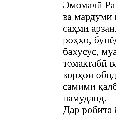
Эмомалӣ Ра
ва мардуми
саҳми арзан
роҳҳо, бунё
бахусус, му
томактабӣ в
корҳои обод
самими қал
намуданд.
Дар робита 