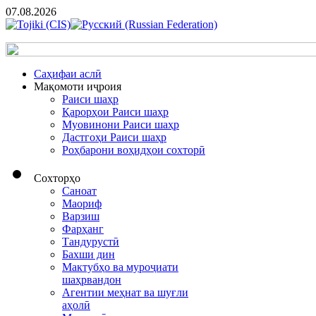
07.08.2026
Cаҳифаи аслӣ
Мақомоти иҷроия
Раиси шаҳр
Қарорҳои Раиси шаҳр
Муовинони Раиси шаҳр
Дастгоҳи Раиси шаҳр
Роҳбарони воҳидҳои сохторӣ
Сохторҳо
Саноат
Маориф
Варзиш
Фарҳанг
Тандурустӣ
Бахши дин
Мактубҳо ва муроҷиати
шаҳрвандон
Агентии меҳнат ва шуғли
аҳолӣ