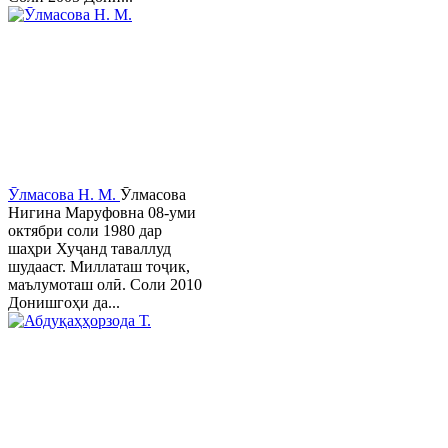
Ӯлмасова Н. М.
Ӯлмасова
Нигина Маруфовна 08-уми
октябри соли 1980 дар
шаҳри Хуҷанд таваллуд
шудааст. Миллаташ тоҷик,
маълумоташ олӣ. Соли 2010
Донишгоҳи да...