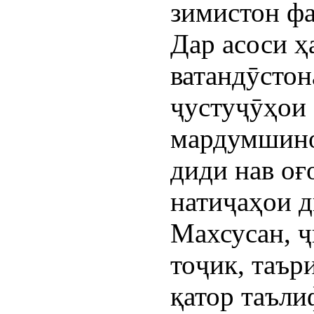
зимистон фа
Дар асоси 
ватандӯстон
ҷустуҷӯҳои
мардумшино
диди нав оғ
натиҷаҳои д
Махсусан, 
тоҷик, таър
қатор таъли