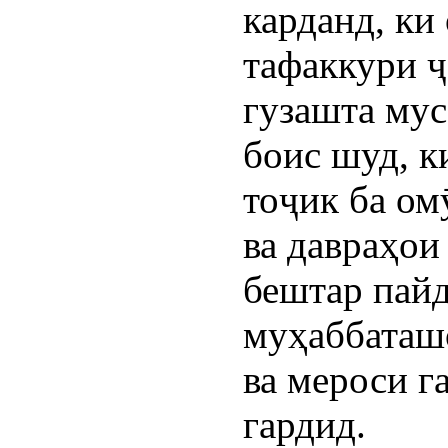
карданд, ки
тафаккури ҷ
гузашта му
боис шуд, к
тоҷик ба ом
ва давраҳои
бештар пайд
муҳаббаташо
ва мероси г
гардид.