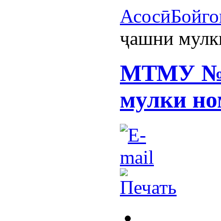
Асосӣ
Бойго
ҷашни мулк
МТМУ №2
мулки но