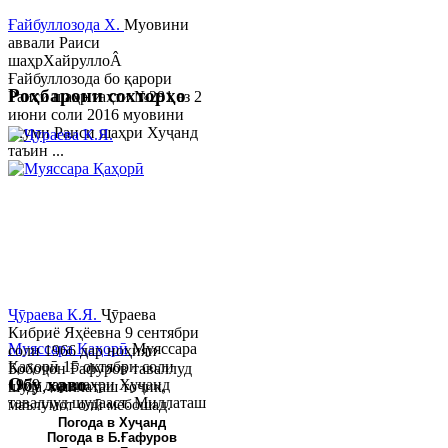
Ғайбуллозода Х.
Муовини
аввали Раиси
шаҳрХайруллоÂ
Ғайбуллозода бо қарори
Роҳбарони сохторҳо
Раиси шаҳр таҳти №281 аз 2
июни соли 2016 муовини
якуми Раиси шаҳри Хуҷанд
таъин ...
Ҷӯраева К.Я.
Ҷӯраева
Кибриё Яҳёевна 9 сентябри
Муяссара Қаҳорӣ
Муяссара
соли 1966 дар ноҳияи
Қаҳорӣ 15 октябри соли
Бобоҷон Ғафуров таваллуд
Обу хаво
1979 дар шаҳри Хуҷанд
шуда, миллаташ тоҷик,
таваллуд шудааст. Миллаташ
маълумот олӣ мебошад.
тоҷик. Маълумот олӣ. Соли
Соли 1997 Донишг...
Погода в Хуҷанд
Погода в Б.Ғафуров
2002 Донишгоҳи давлатии