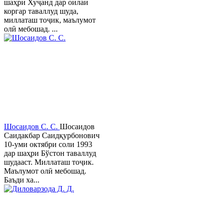
шаҳри Хуҷанд дар оилаи
коргар таваллуд шуда,
миллаташ тоҷик, маълумот
олӣ мебошад. ...
Шосаидов С. С.
Шосаидов
Саидакбар Саидқурбонович
10-уми октябри соли 1993
дар шаҳри Бўстон таваллуд
шудааст. Миллаташ тоҷик.
Маълумот олӣ мебошад.
Баъди ха...