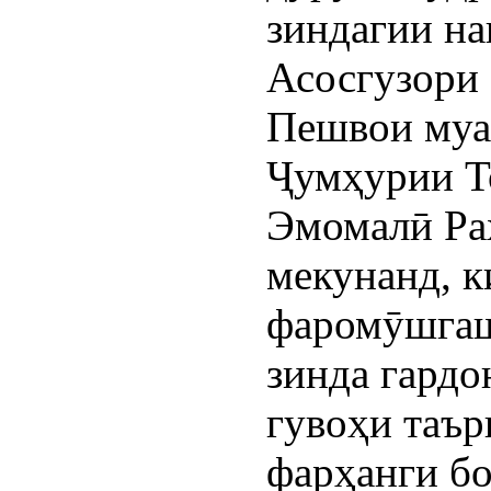
зиндагии на
Асосгузори 
Пешвои муа
Ҷумҳурии Т
Эмомалӣ Ра
мекунанд, к
фаромӯшгаш
зинда гардо
гувоҳи таър
фарҳанги б