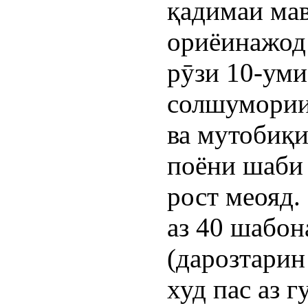
қадимаи ма
ориёинажод 
рӯзи 10-ум
солшумории
ва мутобиқ
поёни шаби 
рост меояд.
аз 40 шабо
(дарозтарин
худ пас аз 