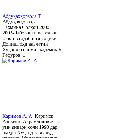
Абдуқаҳҳорзода Т.
Абдуқаҳҳорзода
Таҳмина Солҳои 2000 -
2002-Лаборанти кафедраи
забон ва адабиёти тоҷики
Донишгоҳи давлатии
Хуҷанд ба номи академик Б.
Ғафуров,...
Каримов А. А.
Каримов
Азимҷон Акрамҷонович 1-
уми январи соли 1998 дар
шаҳри Хуҷанд таввалуд