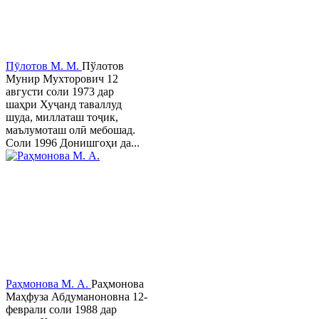
Пӯлотов М. М.
Пўлотов
Мунир Мухторович 12
августи соли 1973 дар
шаҳри Хуҷанд таваллуд
шуда, миллаташ тоҷик,
маълумоташ олӣ мебошад.
Соли 1996 Донишгоҳи да...
Раҳмонова М. А.
Раҳмонова
Маҳфуза Абдуманоновна 12-
феврали соли 1988 дар