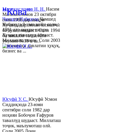
"Кова"
Маликисломов Н. Н.
Насим
Маликисломов 23 октябри
Ҷамшед Набизода
Ҷамшед
соли 1986 дар шаҳри
Набизода 9-уми майи соли
Хуҷанд, дар оилаи хизматчӣ
1981 дар шаҳри шаҳри
ба дунё омадааст. Соли 1994
Хуҷанд таваллуд ёфтааст.
ба мактаби таҳсилоти
Миллаташ тоҷик. Соли 2003
умумии №18-и ш...
Донишгоҳи давлатии ҳуқуқ,
бизнес ва ...
Юсуфӣ У. C.
Юсуфӣ Усмон
Сиддиқзода 23-юми
сентябри соли 1982 дар
ноҳияи Бобоҷон Ғафуров
таваллуд шудааст. Миллаташ
тоҷик, маълумоташ олӣ.
Соли 2005 Дони...