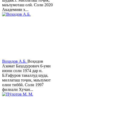
шудааст. Миллаташ тоҷик,
маълумоташ олӣ. Соли 2020
Академияи х...
Воҳидов А.Б.
Воҳидов
Азамат Баҳодурович 6-уми
июни соли 1974 дар н.
Б.Ғафуров таваллуд шуда,
миллаташ тоҷик, маълумот
олии тиббӣ. Соли 1997
филиали Хучан...