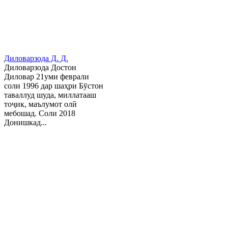
Диловарзода Д. Д.
Диловарзода Достон
Диловар 21уми феврали
соли 1996 дар шаҳри Бӯстон
таваллуд шуда, миллатааш
тоҷик, маълумот олӣ
мебошад. Соли 2018
Донишкад...