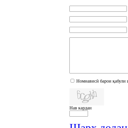
Номнависӣ барои қабули 
Нав кардан
Шарҳ додан