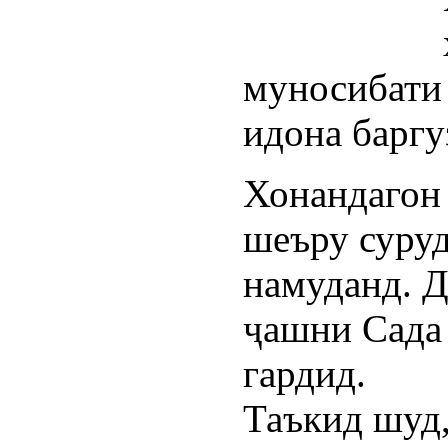
муносибат
идона баргу
Хонандагон
шеъру суруд
намуданд. 
ҷашни Сада
гардид.
Таъкид шуд,