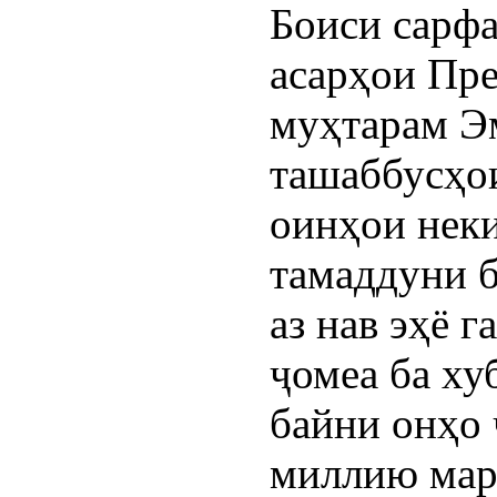
Боиси сарфа
асарҳои Пре
муҳтарам Э
ташаббусҳо
оинҳои неки
тамаддуни 
аз нав эҳё г
ҷомеа ба ху
байни онҳо 
миллию мар