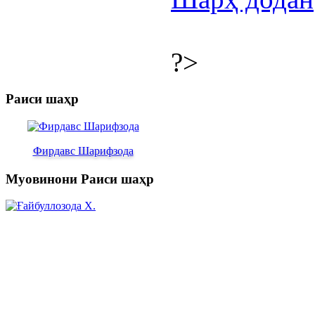
?>
Раиси шаҳр
Фирдавс Шарифзода
Муовинони Раиси шаҳр