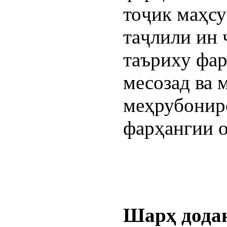
тоҷик маҳсу
таҷлили ин 
таъриху фа
месозад ва 
меҳрубониро
фарҳангии о
Шарҳ дода