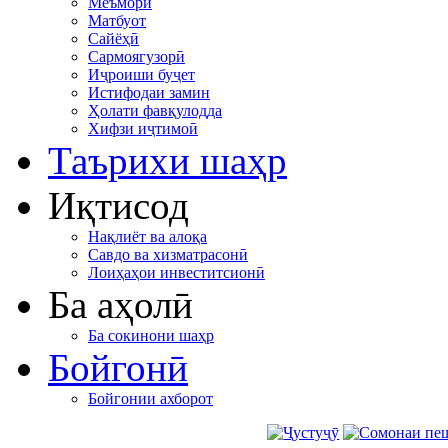
Меъморӣ
Матбуот
Сайёҳӣ
Сармоягузорӣ
Иҷроиши буҷет
Истифодаи замин
Ҳолати фавқулодда
Хифзи иҷтимоӣ
Таърихи шаҳр
Иқтисод
Нақлиёт ва алоқа
Савдо ва хизматрасонӣ
Лоиҳаҳои инвеститсионӣ
Ба аҳолӣ
Ба сокинони шаҳр
Бойгонӣ
Бойгонии ахборот