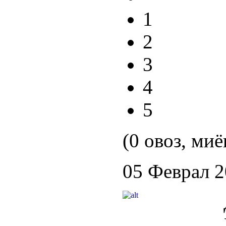
1
2
3
4
5
(0 овоз, миё
05 Феврал 