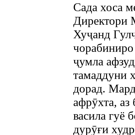
Сада хоса м
Директори
Хуҷанд Гул
чорабиниро 
ҷумла афзуд
тамаддуни х
дорад. Мард
афрӯхта, аз
васила гуё 
дурӯғи худр