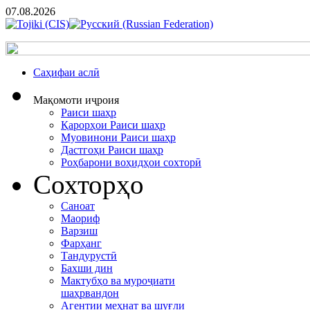
07.08.2026
Cаҳифаи аслӣ
Мақомоти иҷроия
Раиси шаҳр
Қарорҳои Раиси шаҳр
Муовинони Раиси шаҳр
Дастгоҳи Раиси шаҳр
Роҳбарони воҳидҳои сохторӣ
Сохторҳо
Саноат
Маориф
Варзиш
Фарҳанг
Тандурустӣ
Бахши дин
Мактубҳо ва муроҷиати
шаҳрвандон
Агентии меҳнат ва шуғли