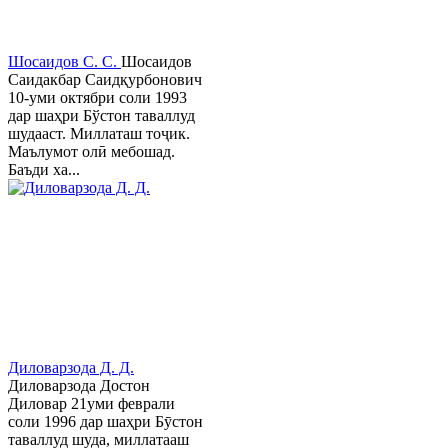
Шосаидов С. С.
Шосаидов
Саидакбар Саидқурбонович
10-уми октябри соли 1993
дар шаҳри Бўстон таваллуд
шудааст. Миллаташ тоҷик.
Маълумот олӣ мебошад.
Баъди ха...
Диловарзода Д. Д.
Диловарзода Достон
Диловар 21уми феврали
соли 1996 дар шаҳри Бӯстон
таваллуд шуда, миллатааш