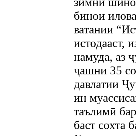
зимни шинос
бинои илова
ватании “Ис
истодааст, 
намуда, аз ҷ
ҷашни 35 с
давлатии Ҷ
ин муассиса
таълимӣ бар
баст сохта 