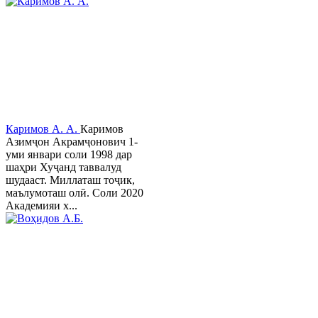
Каримов А. А.
Каримов
Азимҷон Акрамҷонович 1-
уми январи соли 1998 дар
шаҳри Хуҷанд таввалуд
шудааст. Миллаташ тоҷик,
маълумоташ олӣ. Соли 2020
Академияи х...