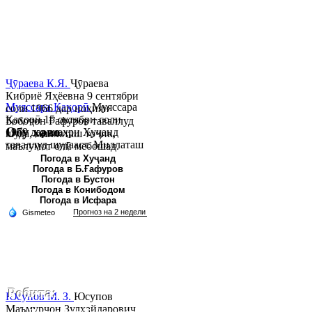
Ҷӯраева К.Я.
Ҷӯраева
Кибриё Яҳёевна 9 сентябри
Муяссара Қаҳорӣ
Муяссара
соли 1966 дар ноҳияи
Қаҳорӣ 15 октябри соли
Бобоҷон Ғафуров таваллуд
Обу хаво
1979 дар шаҳри Хуҷанд
шуда, миллаташ тоҷик,
таваллуд шудааст. Миллаташ
маълумот олӣ мебошад.
тоҷик. Маълумот олӣ. Соли
Соли 1997 Донишг...
Погода в Хуҷанд
Погода в Б.Ғафуров
2002 Донишгоҳи давлатии
Погода в Бустон
Хуҷанд ба...
Погода в Конибодом
Погода в Исфара
Робита:
Юсупов М. З.
Юсупов
Маъмурҷон Зулҳайдарович