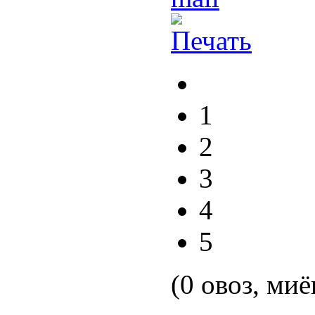
1
2
3
4
5
(0 овоз, миё