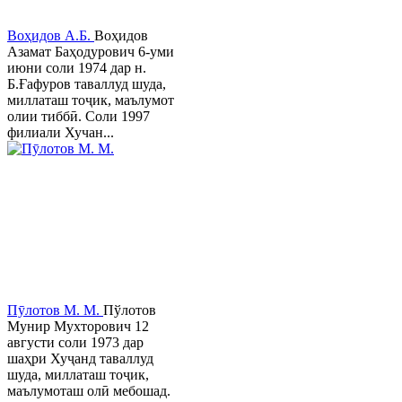
Воҳидов А.Б.
Воҳидов
Азамат Баҳодурович 6-уми
июни соли 1974 дар н.
Б.Ғафуров таваллуд шуда,
миллаташ тоҷик, маълумот
олии тиббӣ. Соли 1997
филиали Хучан...
Пӯлотов М. М.
Пўлотов
Мунир Мухторович 12
августи соли 1973 дар
шаҳри Хуҷанд таваллуд
шуда, миллаташ тоҷик,
маълумоташ олӣ мебошад.