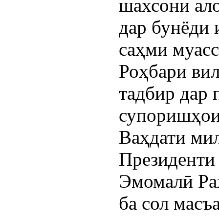
шахсони ало
дар бунёди
саҳми муасс
Роҳбари вил
тадбир дар 
супоришҳои
Ваҳдати ми
Президенти
Эмомалӣ Раҳ
ба сол масъ