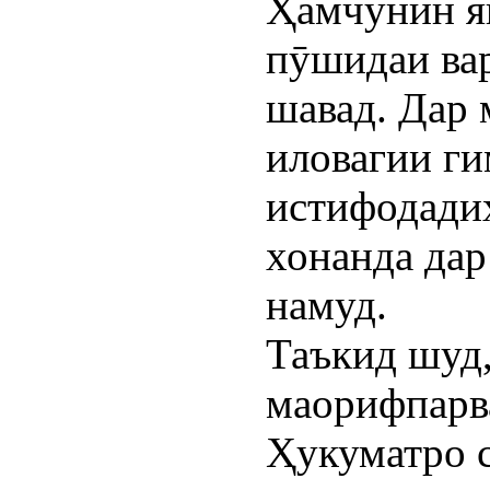
Ҳамчунин я
пӯшидаи вар
шавад. Дар 
иловагии г
истифодадиҳ
хонанда дар
намуд.
Таъкид шуд,
маорифпарв
Ҳукуматро с