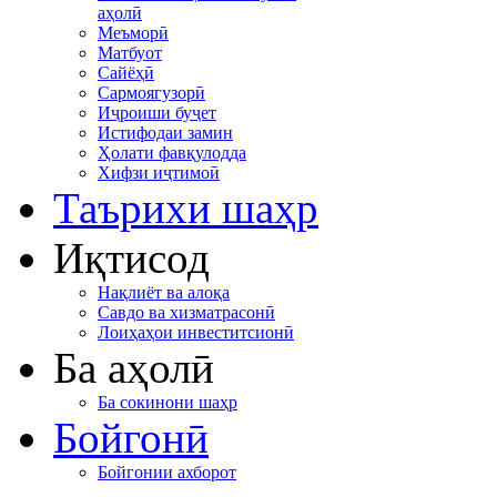
аҳолӣ
Меъморӣ
Матбуот
Сайёҳӣ
Сармоягузорӣ
Иҷроиши буҷет
Истифодаи замин
Ҳолати фавқулодда
Хифзи иҷтимоӣ
Таърихи шаҳр
Иқтисод
Нақлиёт ва алоқа
Савдо ва хизматрасонӣ
Лоиҳаҳои инвеститсионӣ
Ба аҳолӣ
Ба сокинони шаҳр
Бойгонӣ
Бойгонии ахборот