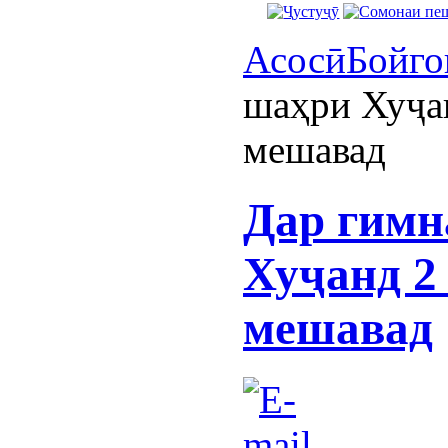
Асосӣ
Бойго
шаҳри Хуҷан
мешавад
Дар гимн
Хуҷанд 2
мешавад