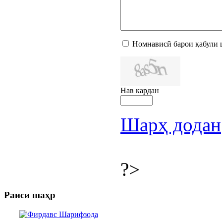
Номнависӣ барои қабули 
Нав кардан
Шарҳ додан
?>
Раиси шаҳр