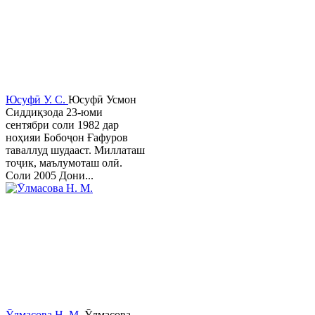
Юсуфӣ У. C.
Юсуфӣ Усмон
Сиддиқзода 23-юми
сентябри соли 1982 дар
ноҳияи Бобоҷон Ғафуров
таваллуд шудааст. Миллаташ
тоҷик, маълумоташ олӣ.
Соли 2005 Дони...
Ӯлмасова Н. М.
Ӯлмасова