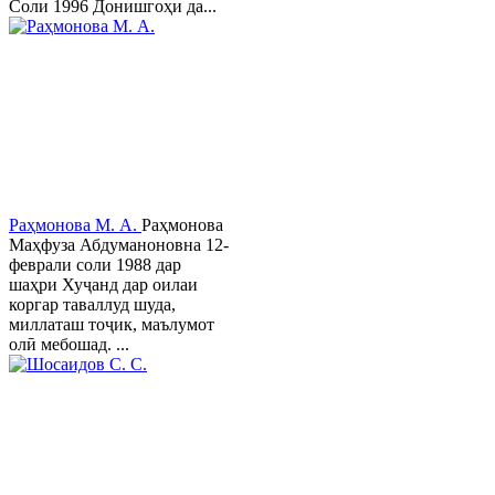
Соли 1996 Донишгоҳи да...
Раҳмонова М. А.
Раҳмонова
Маҳфуза Абдуманоновна 12-
феврали соли 1988 дар
шаҳри Хуҷанд дар оилаи
коргар таваллуд шуда,
миллаташ тоҷик, маълумот
олӣ мебошад. ...