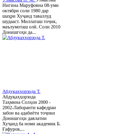
Нигина Маруфовна 08-уми
октябри соли 1980 дар
шаҳри Хуҷанд таваллуд
шудааст. Миллаташ тоҷик,
маълумоташ олӣ. Соли 2010
Донишгоҳи да...
Абдуқаҳҳорзода Т.
Абдуқаҳҳорзода
Таҳмина Солҳои 2000 -
2002-Лаборанти кафедраи
забон ва адабиёти тоҷики
Донишгоҳи давлатии
Хуҷанд ба номи академик Б.
Ғафуров,...