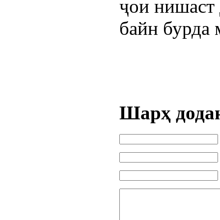
ҷои нишаст 
байн бурда 
Шарҳ дода