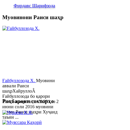
Фирдавс Шарифзода
Муовинони Раиси шаҳр
Ғайбуллозода Х.
Муовини
аввали Раиси
шаҳрХайруллоÂ
Ғайбуллозода бо қарори
Роҳбарони сохторҳо
Раиси шаҳр таҳти №281 аз 2
июни соли 2016 муовини
якуми Раиси шаҳри Хуҷанд
таъин ...