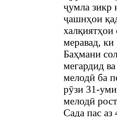
ҷумла зикр 
ҷашнҳои қа
халқиятҳои
меравад, ки
Баҳмани со
мегардид в
мелодӣ ба п
рӯзи 31-ум
мелодӣ рост
Сада пас аз