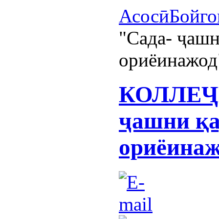
Асосӣ
Бойго
"Сада- ҷаш
ориёинажод
КОЛЛЕҶИ
ҷашни қа
ориёина