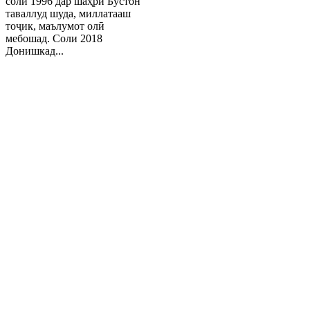
соли 1996 дар шаҳри Бӯстон
таваллуд шуда, миллатааш
тоҷик, маълумот олӣ
мебошад. Соли 2018
Донишкад...