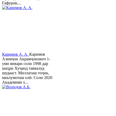
Ғафуров,...
Каримов А. А.
Каримов
Азимҷон Акрамҷонович 1-
уми январи соли 1998 дар
шаҳри Хуҷанд таввалуд
шудааст. Миллаташ тоҷик,
маълумоташ олӣ. Соли 2020
Академияи х...