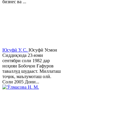
бизнес ва ...
Юсуфӣ У. C.
Юсуфӣ Усмон
Сиддиқзода 23-юми
сентябри соли 1982 дар
ноҳияи Бобоҷон Ғафуров
таваллуд шудааст. Миллаташ
тоҷик, маълумоташ олӣ.
Соли 2005 Дони...