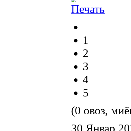
1
2
3
4
5
(0 овоз, миё
30 Январ 20