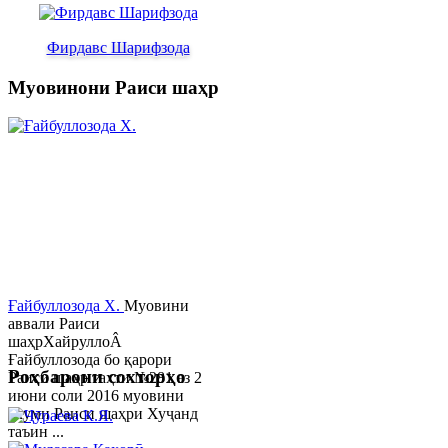
Фирдавс Шарифзода
Муовинони Раиси шаҳр
Ғайбуллозода Х.
Муовини
аввали Раиси
шаҳрХайруллоÂ
Ғайбуллозода бо қарори
Роҳбарони сохторҳо
Раиси шаҳр таҳти №281 аз 2
июни соли 2016 муовини
якуми Раиси шаҳри Хуҷанд
таъин ...