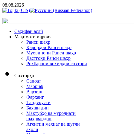
08.08.2026
Cаҳифаи аслӣ
Мақомоти иҷроия
Раиси шаҳр
Қарорҳои Раиси шаҳр
Муовинони Раиси шаҳр
Дастгоҳи Раиси шаҳр
Роҳбарони воҳидҳои сохторӣ
Сохторҳо
Саноат
Маориф
Варзиш
Фарҳанг
Тандурустӣ
Бахши дин
Мактубҳо ва муроҷиати
шаҳрвандон
Агентии меҳнат ва шуғли
аҳолӣ