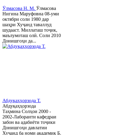
Ӯлмасова Н. М.
Ӯлмасова
Нигина Маруфовна 08-уми
октябри соли 1980 дар
шаҳри Хуҷанд таваллуд
шудааст. Миллаташ тоҷик,
маълумоташ олӣ. Соли 2010
Донишгоҳи да...
Абдуқаҳҳорзода Т.
Абдуқаҳҳорзода
Таҳмина Солҳои 2000 -
2002-Лаборанти кафедраи
забон ва адабиёти тоҷики
Донишгоҳи давлатии
Хуҷанд ба номи академик Б.