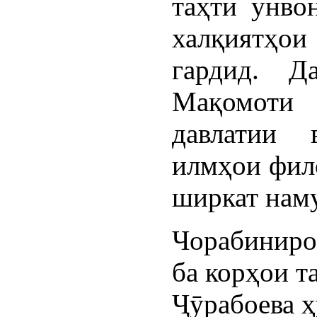
таҳти унво
халқиятҳо
гардид. Д
Мақомоти
давлатии 
илмҳои фил
ширкат нам
Чорабиниро
ба корҳои 
Ҷӯрабоева ҳ