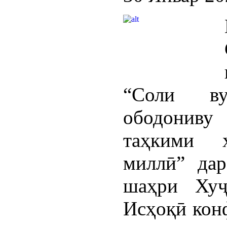
“Соли ву
ободониву
таҳкими х
миллӣ” дар
шаҳри Ху
Исҳоқӣ кон