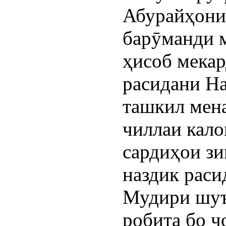
Абурайҳони
барӯманди 
ҳисоб мекар
расидани На
ташкил мена
чиллаи кало
сардиҳои зи
наздик раси
Мудири шуъ
робита бо 