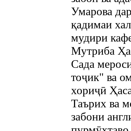
Умарова дар
қадимаи ха
мудири каф
Мутриба Ҳа
Сада мерос
тоҷик" ва о
хориҷӣ Ҳаса
Таърих ва м
забони англ
пурмӯҳтаво 