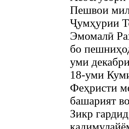
Пешвои мил
Ҷумҳурии Т
Эмомалӣ Раҳ
бо пешниҳо
уми декабри
18-уми Ку
Феҳристи м
башарият во
Зикр гардид
қадимулайём