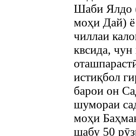
Шаби Ялдо 
моҳи Дай) ё
чиллаи кало
квсида, чу
оташпараст
истиқбол г
барои он Са
шумораи сад
моҳи Баҳман
шабу 50 рӯз