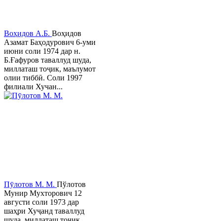
Воҳидов А.Б.
Воҳидов
Азамат Баҳодурович 6-уми
июни соли 1974 дар н.
Б.Ғафуров таваллуд шуда,
миллаташ тоҷик, маълумот
олии тиббӣ. Соли 1997
филиали Хучан...
Пӯлотов М. М.
Пўлотов
Мунир Мухторович 12
августи соли 1973 дар
шаҳри Хуҷанд таваллуд
шуда, миллаташ тоҷик,