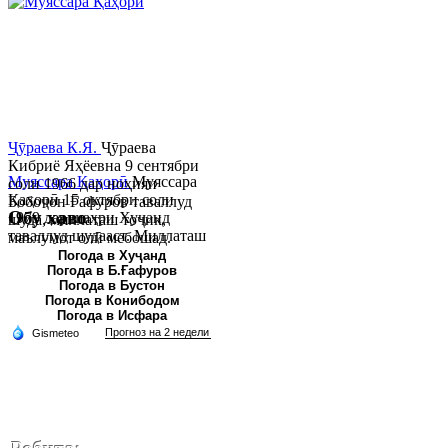
Ҷӯраева К.Я.
Ҷӯраева
Кибриё Яҳёевна 9 сентябри
Муяссара Қаҳорӣ
Муяссара
соли 1966 дар ноҳияи
Қаҳорӣ 15 октябри соли
Бобоҷон Ғафуров таваллуд
Обу хаво
1979 дар шаҳри Хуҷанд
шуда, миллаташ тоҷик,
таваллуд шудааст. Миллаташ
маълумот олӣ мебошад.
тоҷик. Маълумот олӣ. Соли
Соли 1997 Донишг...
Погода в Хуҷанд
Погода в Б.Ғафуров
2002 Донишгоҳи давлатии
Погода в Бустон
Хуҷанд ба...
Погода в Конибодом
Погода в Исфара