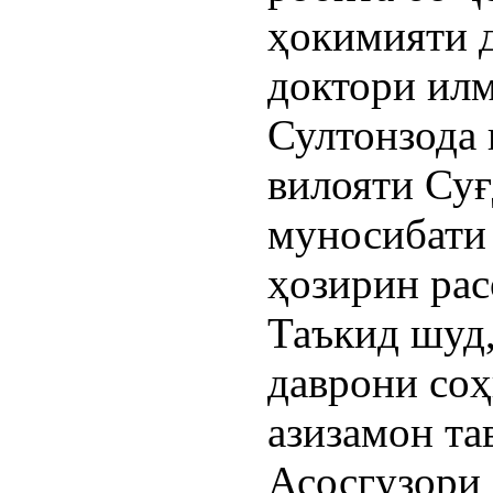
ҳокимияти д
доктори ил
Султонзода 
вилояти Суғ
муносибати
ҳозирин рас
Таъкид шуд,
даврони со
азизамон та
Асосгузори 