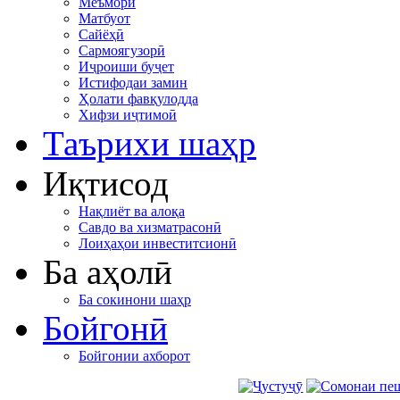
Меъморӣ
Матбуот
Сайёҳӣ
Сармоягузорӣ
Иҷроиши буҷет
Истифодаи замин
Ҳолати фавқулодда
Хифзи иҷтимоӣ
Таърихи шаҳр
Иқтисод
Нақлиёт ва алоқа
Савдо ва хизматрасонӣ
Лоиҳаҳои инвеститсионӣ
Ба аҳолӣ
Ба сокинони шаҳр
Бойгонӣ
Бойгонии ахборот