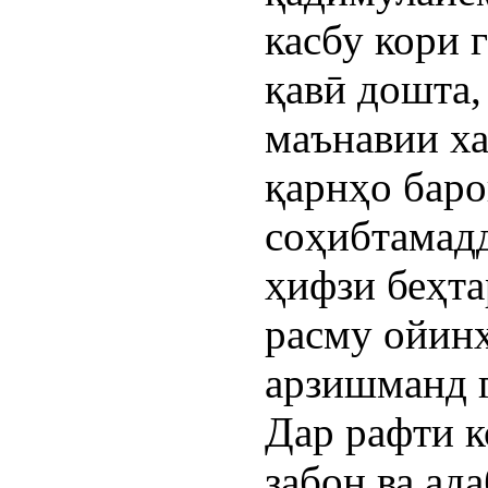
касбу кори 
қавӣ дошта,
маънавии ха
қарнҳо бар
соҳибтамад
ҳифзи беҳта
расму ойин
арзишманд г
Дар рафти 
забон ва ад