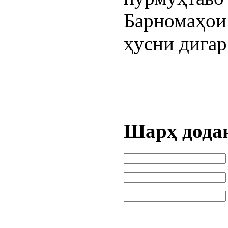
Барномаҳои
ҳусни дигар
Шарҳ дода