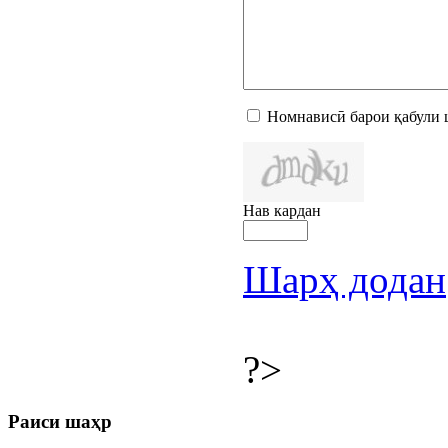
Номнависӣ барои қабули 
Нав кардан
Шарҳ додан
?>
Раиси шаҳр