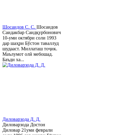
Шосаидов С. С.
Шосаидов
Саидакбар Саидқурбонович
10-уми октябри соли 1993
дар шаҳри Бўстон таваллуд
шудааст. Миллаташ тоҷик.
Маълумот олӣ мебошад.
Баъди ха...
Диловарзода Д. Д.
Диловарзода Достон
Диловар 21уми феврали