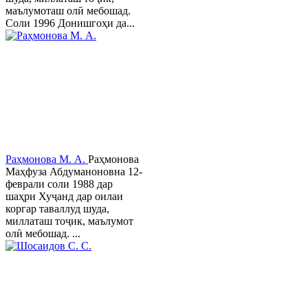
маълумоташ олӣ мебошад.
Соли 1996 Донишгоҳи да...
Раҳмонова М. А.
Раҳмонова
Маҳфуза Абдуманоновна 12-
феврали соли 1988 дар
шаҳри Хуҷанд дар оилаи
коргар таваллуд шуда,
миллаташ тоҷик, маълумот
олӣ мебошад. ...