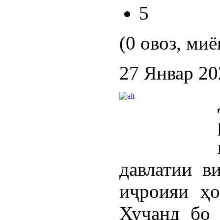
5
(0 овоз, миё
27 Январ 20
давлатии в
иҷроияи ҳо
Хуҷанд бо 