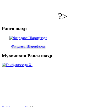
?>
Раиси шаҳр
Фирдавс Шарифзода
Муовинони Раиси шаҳр