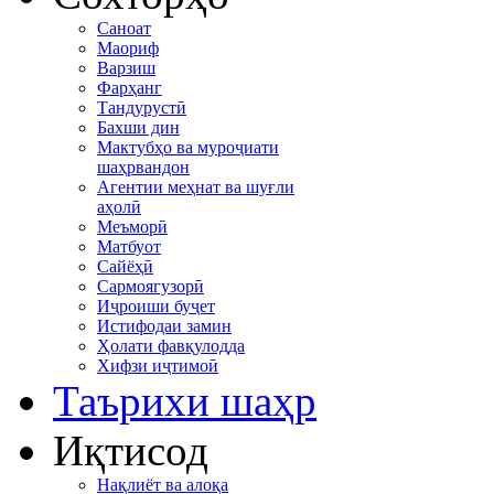
Саноат
Маориф
Варзиш
Фарҳанг
Тандурустӣ
Бахши дин
Мактубҳо ва муроҷиати
шаҳрвандон
Агентии меҳнат ва шуғли
аҳолӣ
Меъморӣ
Матбуот
Сайёҳӣ
Сармоягузорӣ
Иҷроиши буҷет
Истифодаи замин
Ҳолати фавқулодда
Хифзи иҷтимоӣ
Таърихи шаҳр
Иқтисод
Нақлиёт ва алоқа