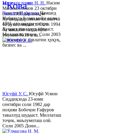
"Кова"
Маликисломов Н. Н.
Насим
Маликисломов 23 октябри
Ҷамшед Набизода
Ҷамшед
соли 1986 дар шаҳри
Набизода 9-уми майи соли
Хуҷанд, дар оилаи хизматчӣ
1981 дар шаҳри шаҳри
ба дунё омадааст. Соли 1994
Хуҷанд таваллуд ёфтааст.
ба мактаби таҳсилоти
Миллаташ тоҷик. Соли 2003
умумии №18-и ш...
Донишгоҳи давлатии ҳуқуқ,
бизнес ва ...
Юсуфӣ У. C.
Юсуфӣ Усмон
Сиддиқзода 23-юми
сентябри соли 1982 дар
ноҳияи Бобоҷон Ғафуров
таваллуд шудааст. Миллаташ
тоҷик, маълумоташ олӣ.
Соли 2005 Дони...