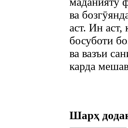
маданияту ф
ва бозгӯянд
аст. Ин аст,
босуботи бо
ва вазъи са
карда мешав
Шарҳ дода