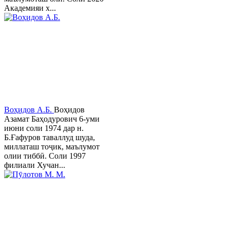
Академияи х...
Воҳидов А.Б.
Воҳидов
Азамат Баҳодурович 6-уми
июни соли 1974 дар н.
Б.Ғафуров таваллуд шуда,
миллаташ тоҷик, маълумот
олии тиббӣ. Соли 1997
филиали Хучан...