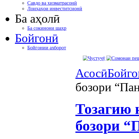
Савдо ва хизматрасонӣ
Лоиҳаҳои инвеститсионӣ
Ба аҳолӣ
Ба сокинони шаҳр
Бойгонӣ
Бойгонии ахборот
Асосӣ
Бойго
бозори “Пан
Тозагию 
бозори “