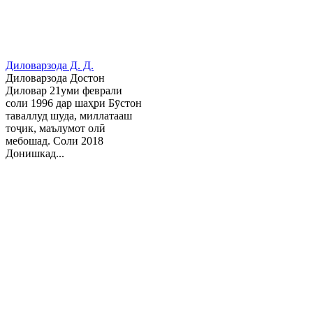
Диловарзода Д. Д.
Диловарзода Достон
Диловар 21уми феврали
соли 1996 дар шаҳри Бӯстон
таваллуд шуда, миллатааш
тоҷик, маълумот олӣ
мебошад. Соли 2018
Донишкад...