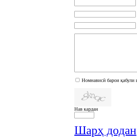
Номнависӣ барои қабули 
Нав кардан
Шарҳ додан