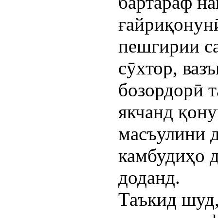
бартараф н
ғайриқонунӣ
пешгирии са
сӯхтор, ваз
бозордорӣ т
якчанд қон
масъулини 
камбудиҳо 
доданд.
Таъкид шуд,