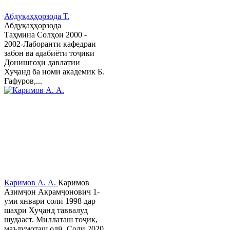
Абдуқаҳҳорзода Т.
Абдуқаҳҳорзода
Таҳмина Солҳои 2000 -
2002-Лаборанти кафедраи
забон ва адабиёти тоҷики
Донишгоҳи давлатии
Хуҷанд ба номи академик Б.
Ғафуров,...
Каримов А. А.
Каримов
Азимҷон Акрамҷонович 1-
уми январи соли 1998 дар
шаҳри Хуҷанд таввалуд
шудааст. Миллаташ тоҷик,
маълумоташ олӣ. Соли 2020