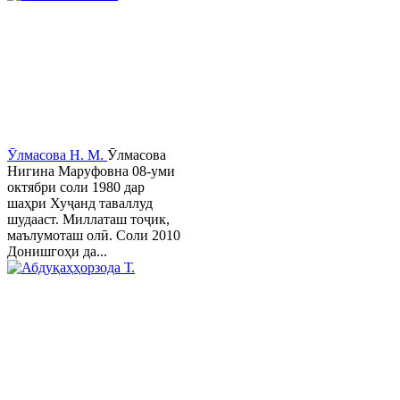
Ӯлмасова Н. М.
Ӯлмасова
Нигина Маруфовна 08-уми
октябри соли 1980 дар
шаҳри Хуҷанд таваллуд
шудааст. Миллаташ тоҷик,
маълумоташ олӣ. Соли 2010
Донишгоҳи да...