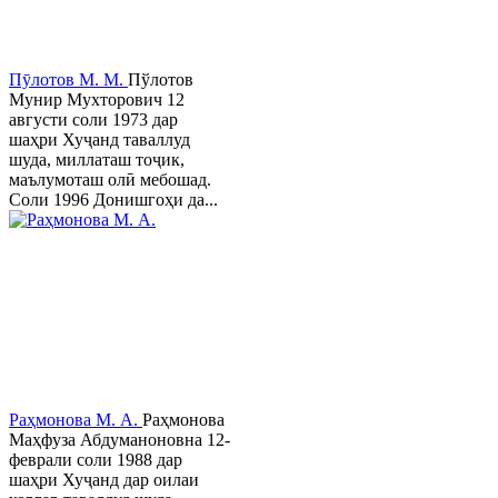
Пӯлотов М. М.
Пўлотов
Мунир Мухторович 12
августи соли 1973 дар
шаҳри Хуҷанд таваллуд
шуда, миллаташ тоҷик,
маълумоташ олӣ мебошад.
Соли 1996 Донишгоҳи да...
Раҳмонова М. А.
Раҳмонова
Маҳфуза Абдуманоновна 12-
феврали соли 1988 дар
шаҳри Хуҷанд дар оилаи