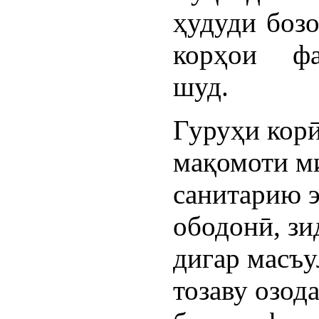
ҳудуди боз
корҳои фа
шуд.
Гуруҳи корӣ
мақомоти ми
санитарию 
ободонӣ, зи
дигар масъу
тозаву озод