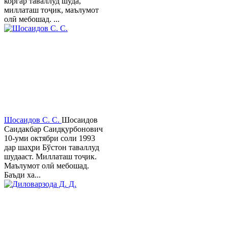
коргар таваллуд шуда,
миллаташ тоҷик, маълумот
олӣ мебошад. ...
Шосаидов С. С.
Шосаидов
Саидакбар Саидқурбонович
10-уми октябри соли 1993
дар шаҳри Бўстон таваллуд
шудааст. Миллаташ тоҷик.
Маълумот олӣ мебошад.
Баъди ха...