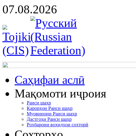
07.08.2026
Cаҳифаи аслӣ
Мақомоти иҷроия
Раиси шаҳр
Қарорҳои Раиси шаҳр
Муовинони Раиси шаҳр
Дастгоҳи Раиси шаҳр
Роҳбарони воҳидҳои сохторӣ
Сохторҳо