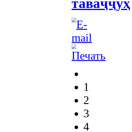
таваҷҷуҳ
1
2
3
4