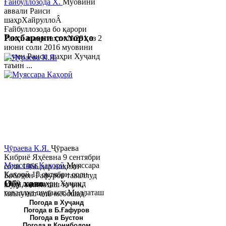
Ғайбуллозода Х.
Муовини
аввали Раиси
шаҳрХайруллоÂ
Ғайбуллозода бо қарори
Роҳбарони сохторҳо
Раиси шаҳр таҳти №281 аз 2
июни соли 2016 муовини
якуми Раиси шаҳри Хуҷанд
таъин ...
Ҷӯраева К.Я.
Ҷӯраева
Кибриё Яҳёевна 9 сентябри
Муяссара Қаҳорӣ
Муяссара
соли 1966 дар ноҳияи
Қаҳорӣ 15 октябри соли
Бобоҷон Ғафуров таваллуд
Обу хаво
1979 дар шаҳри Хуҷанд
шуда, миллаташ тоҷик,
таваллуд шудааст. Миллаташ
маълумот олӣ мебошад.
тоҷик. Маълумот олӣ. Соли
Соли 1997 Донишг...
Погода в Хуҷанд
Погода в Б.Ғафуров
2002 Донишгоҳи давлатии
Погода в Бустон
Хуҷанд ба...
Погода в Конибодом