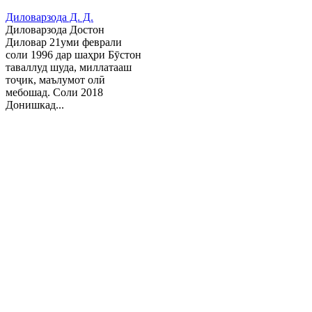
Диловарзода Д. Д.
Диловарзода Достон
Диловар 21уми феврали
соли 1996 дар шаҳри Бӯстон
таваллуд шуда, миллатааш
тоҷик, маълумот олӣ
мебошад. Соли 2018
Донишкад...