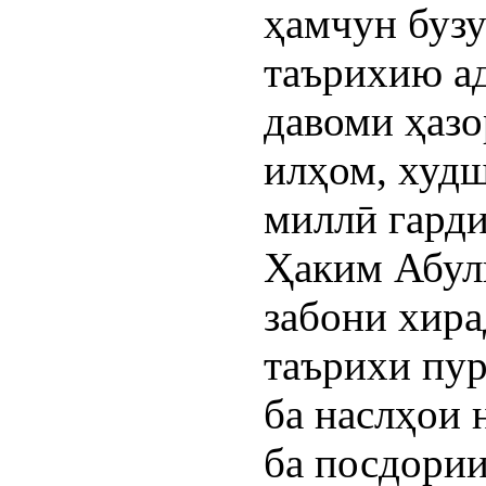
ҳамчун бузу
таърихию а
давоми ҳазо
илҳом, худш
миллӣ гарди
Ҳаким Абул
забони хира
таърихи пу
ба наслҳои 
ба посдори