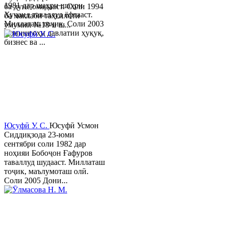
1981 дар шаҳри шаҳри
ба дунё омадааст. Соли 1994
Хуҷанд таваллуд ёфтааст.
ба мактаби таҳсилоти
Миллаташ тоҷик. Соли 2003
умумии №18-и ш...
Донишгоҳи давлатии ҳуқуқ,
бизнес ва ...
Юсуфӣ У. C.
Юсуфӣ Усмон
Сиддиқзода 23-юми
сентябри соли 1982 дар
ноҳияи Бобоҷон Ғафуров
таваллуд шудааст. Миллаташ
тоҷик, маълумоташ олӣ.
Соли 2005 Дони...