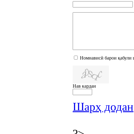
Номнависӣ барои қабули 
Нав кардан
Шарҳ додан
?>