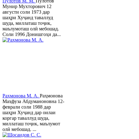
Пӯлотов М. М.
Пўлотов
Мунир Мухторович 12
августи соли 1973 дар
шаҳри Хуҷанд таваллуд
шуда, миллаташ тоҷик,
маълумоташ олӣ мебошад.
Соли 1996 Донишгоҳи да...
Раҳмонова М. А.
Раҳмонова
Маҳфуза Абдуманоновна 12-
феврали соли 1988 дар
шаҳри Хуҷанд дар оилаи
коргар таваллуд шуда,
миллаташ тоҷик, маълумот
олӣ мебошад. ...