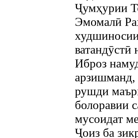
Ҷумҳурии Т
Эмомалӣ Ра
худшиносии
ватандӯстӣ 
Иброз намуд
арзишманд, 
рушди маър
болоравии с
мусоидат ме
Ҷоиз ба зикр