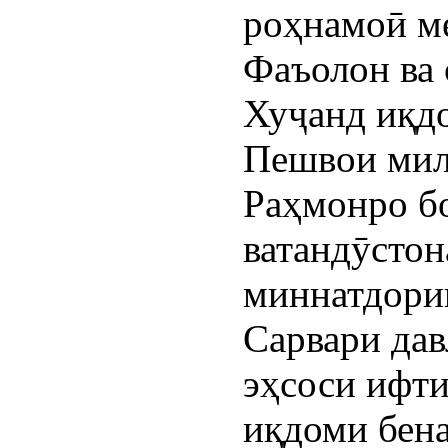
роҳнамоӣ м
Фаъолон ва
Хуҷанд иқд
Пешвои мил
Раҳмонро б
ватандӯстон
миннатдори
Сарвари дав
эҳсоси ифти
иқдоми бен