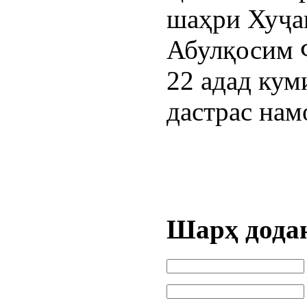
шаҳри Хуҷа
Абулқосим 
22 адад кум
дастрас нам
Шарҳ дода