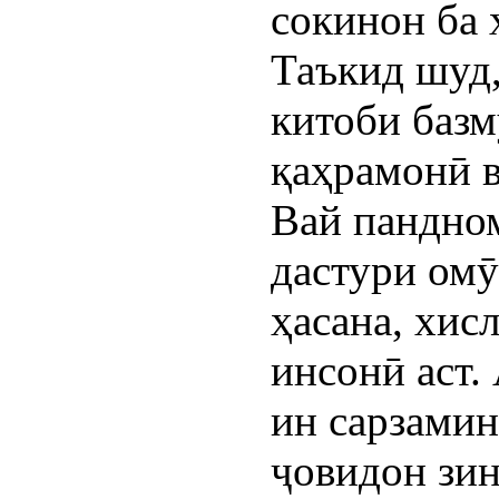
сокинон ба 
Таъкид шуд
китоби базм
қаҳрамонӣ в
Вай пандном
дастури омӯ
ҳасана, хис
инсонӣ аст.
ин сарзами
ҷовидон зин