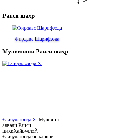
Раиси шаҳр
Фирдавс Шарифзода
Муовинони Раиси шаҳр
Ғайбуллозода Х.
Муовини
аввали Раиси
шаҳрХайруллоÂ
Ғайбуллозода бо қарори