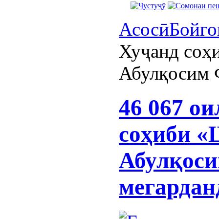
Асосӣ
Бойго
Хуҷанд соҳ
Абулқосим 
46 067 о
соҳиби «
Абулқоси
мегардан