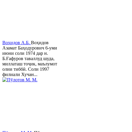
Воҳидов А.Б.
Воҳидов
Азамат Баҳодурович 6-уми
июни соли 1974 дар н.
Б.Ғафуров таваллуд шуда,
миллаташ тоҷик, маълумот
олии тиббӣ. Соли 1997
филиали Хучан...