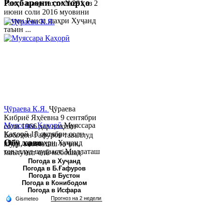
Роҳбарони сохторҳо
Раиси шаҳр таҳти №281 аз 2
июни соли 2016 муовини
якуми Раиси шаҳри Хуҷанд
таъин ...
Ҷӯраева К.Я.
Ҷӯраева
Кибриё Яҳёевна 9 сентябри
Муяссара Қаҳорӣ
Муяссара
соли 1966 дар ноҳияи
Қаҳорӣ 15 октябри соли
Бобоҷон Ғафуров таваллуд
Обу хаво
1979 дар шаҳри Хуҷанд
шуда, миллаташ тоҷик,
таваллуд шудааст. Миллаташ
маълумот олӣ мебошад.
тоҷик. Маълумот олӣ. Соли
Соли 1997 Донишг...
Погода в Хуҷанд
Погода в Б.Ғафуров
2002 Донишгоҳи давлатии
Погода в Бустон
Хуҷанд ба...
Погода в Конибодом
Погода в Исфара