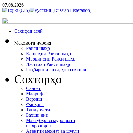
07.08.2026
Cаҳифаи аслӣ
Мақомоти иҷроия
Раиси шаҳр
Қарорҳои Раиси шаҳр
Муовинони Раиси шаҳр
Дастгоҳи Раиси шаҳр
Роҳбарони воҳидҳои сохторӣ
Сохторҳо
Саноат
Маориф
Варзиш
Фарҳанг
Тандурустӣ
Бахши дин
Мактубҳо ва муроҷиати
шаҳрвандон
Агентии меҳнат ва шуғли