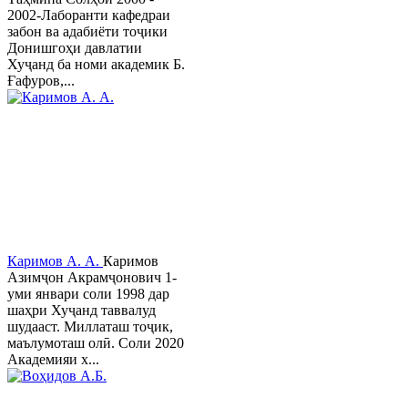
2002-Лаборанти кафедраи
забон ва адабиёти тоҷики
Донишгоҳи давлатии
Хуҷанд ба номи академик Б.
Ғафуров,...
Каримов А. А.
Каримов
Азимҷон Акрамҷонович 1-
уми январи соли 1998 дар
шаҳри Хуҷанд таввалуд
шудааст. Миллаташ тоҷик,
маълумоташ олӣ. Соли 2020
Академияи х...