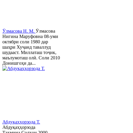
Ӯлмасова Н. М.
Ӯлмасова
Нигина Маруфовна 08-уми
октябри соли 1980 дар
шаҳри Хуҷанд таваллуд
шудааст. Миллаташ тоҷик,
маълумоташ олӣ. Соли 2010
Донишгоҳи да...
Абдуқаҳҳорзода Т.
Абдуқаҳҳорзода
Таҳмина Солҳои 2000 -