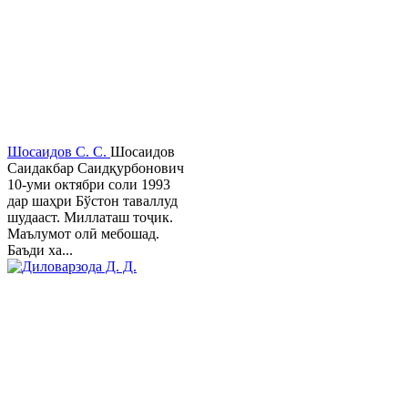
Шосаидов С. С.
Шосаидов
Саидакбар Саидқурбонович
10-уми октябри соли 1993
дар шаҳри Бўстон таваллуд
шудааст. Миллаташ тоҷик.
Маълумот олӣ мебошад.
Баъди ха...