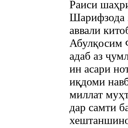
Раиси шаҳр
Шарифзода 
аввали кито
Абулқосим 
адаб аз ҷум
ин асари но
иқдоми нав
миллат муҳ
дар самти б
хештаншино