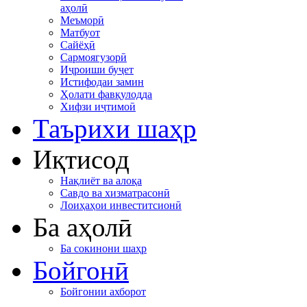
аҳолӣ
Меъморӣ
Матбуот
Сайёҳӣ
Сармоягузорӣ
Иҷроиши буҷет
Истифодаи замин
Ҳолати фавқулодда
Хифзи иҷтимоӣ
Таърихи шаҳр
Иқтисод
Нақлиёт ва алоқа
Савдо ва хизматрасонӣ
Лоиҳаҳои инвеститсионӣ
Ба аҳолӣ
Ба сокинони шаҳр
Бойгонӣ
Бойгонии ахборот