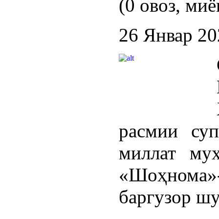
(0 овоз, миё
26 Январ 20
расмии су
миллат му
«Шоҳнома»
баргузор шу