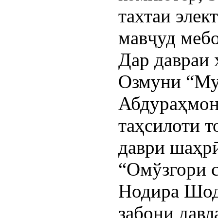
тахтаи элек
мавҷуд меб
Дар давраи 
Озмуни “Му
Абдураҳмон
таҳсилоти т
даври шаҳр
“Омўзгори с
Нодира Шод
забони дав