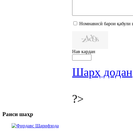
Номнависӣ барои қабули 
Нав кардан
Шарҳ додан
?>
Раиси шаҳр