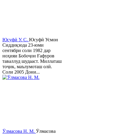
Юсуфӣ У. C.
Юсуфӣ Усмон
Сиддиқзода 23-юми
сентябри соли 1982 дар
ноҳияи Бобоҷон Ғафуров
таваллуд шудааст. Миллаташ
тоҷик, маълумоташ олӣ.
Соли 2005 Дони...
Ӯлмасова Н. М.
Ӯлмасова