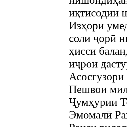
иқтисодии ш
Изҳори умед
соли ҷорӣ н
ҳисси балан
иҷрои даст
Асосгузори 
Пешвои мил
Ҷумҳурии Т
Эмомалӣ Ра