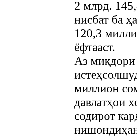
2 млрд. 145
нисбат ба ҳ
120,3 милл
ёфтааст.
Аз миқдори
истеҳсолшуд
миллион со
давлатҳои х
содирот кар
нишондиҳан