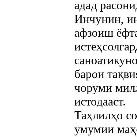
адад расони
Инчунин, и
афзоиш ёфт
истеҳсолгар
саноатикуно
барои тақви
чоруми милл
истодааст.
Таҳлилҳо со
умумии маҳс