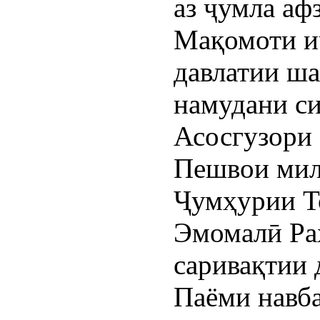
аз ҷумла афз
Мақомоти и
давлатии ша
намудани с
Асосгузори 
Пешвои мил
Ҷумҳурии Т
Эмомалӣ Ра
саривақтии 
Паёми навб