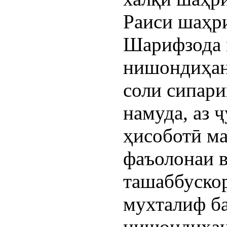
Раиси шаҳр
Шарифзода 
нишондиҳан
соли сипар
намуда, аз 
ҳисоботӣ м
фаъолонаи в
ташаббускор
мухталиф ба
нишондиҳа