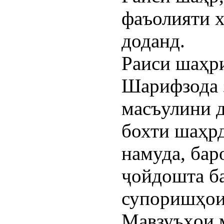
фаъолияти х
доданд.
Раиси шаҳр
Шарифзода 
масъулини д
бохти шаҳр
намуда, бар
ҷойдошта ба
супоришҳои
Мавзуъҳои 