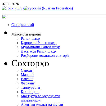
07.08.2026
Cаҳифаи аслӣ
Мақомоти иҷроия
Раиси шаҳр
Қарорҳои Раиси шаҳр
Муовинони Раиси шаҳр
Дастгоҳи Раиси шаҳр
Роҳбарони воҳидҳои сохторӣ
Сохторҳо
Саноат
Маориф
Варзиш
Фарҳанг
Тандурустӣ
Бахши дин
Мактубҳо ва муроҷиати
шаҳрвандон
Агентии меҳнат ва шуғли