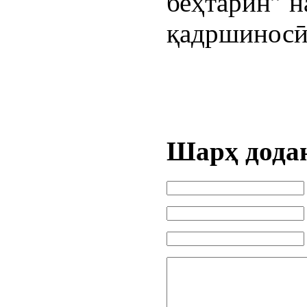
беҳтарин” н
қадршиносӣ
Шарҳ дода