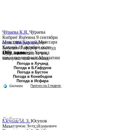
Ҷӯраева К.Я.
Ҷӯраева
Кибриё Яҳёевна 9 сентябри
Муяссара Қаҳорӣ
Муяссара
соли 1966 дар ноҳияи
Қаҳорӣ 15 октябри соли
Бобоҷон Ғафуров таваллуд
Обу хаво
1979 дар шаҳри Хуҷанд
шуда, миллаташ тоҷик,
таваллуд шудааст. Миллаташ
маълумот олӣ мебошад.
тоҷик. Маълумот олӣ. Соли
Соли 1997 Донишг...
Погода в Хуҷанд
Погода в Б.Ғафуров
2002 Донишгоҳи давлатии
Погода в Бустон
Хуҷанд ба...
Погода в Конибодом
Погода в Исфара
Робита:
Юсупов М. З.
Юсупов
Маъмурҷон Зулҳайдарович
Ҷумҳурии Тоҷикистон, вилояти Суғд,