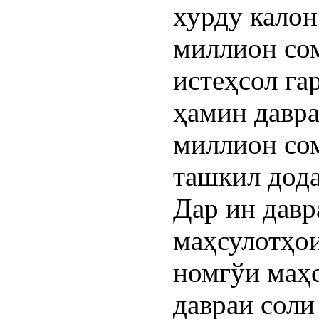
хурду калон
миллион со
истеҳсол га
ҳамин давра
миллион сом
ташкил дода
Дар ин дав
маҳсулотҳо
номгўи маҳс
давраи соли