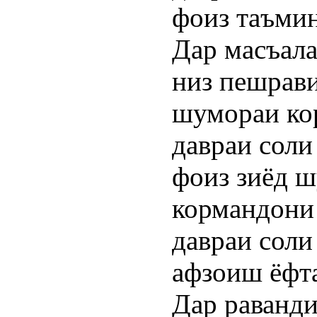
фоиз таъмин
Дар масъал
низ пешрави
шумораи ко
давраи соли
фоиз зиёд 
кормандони 
давраи соли
афзоиш ёфта
Дар раванди