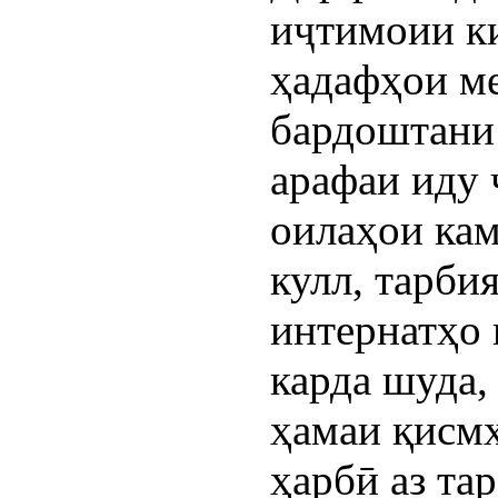
иҷтимоии к
ҳадафҳои ме
бардоштани 
арафаи иду 
оилаҳои кам
кулл, тарби
интернатҳо 
карда шуда,
ҳамаи қисмҳ
ҳарбӣ аз та