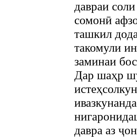
давраи соли
сомонӣ афзо
ташкил дода
такомули ин
заминаи бос
Дар шаҳр ш
истеҳсолку
ивазкунанда
нигаронидаш
давра аз ҷо