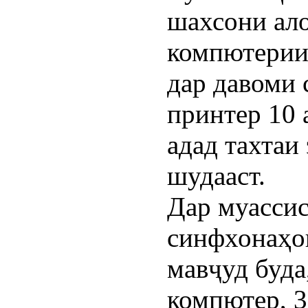
шахсони ал
компютерии
дар давоми 
принтер 10 
адад тахтаи
шудааст.
Дар муассис
синфхонаҳо
мавҷуд буда
компютер, 3