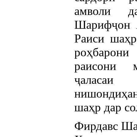
амволи д
Шарифҷон А
Раиси шаҳр
роҳбарони
раисони 
ҷалас
нишондиҳа
шаҳр дар со
Фирдавс Ша