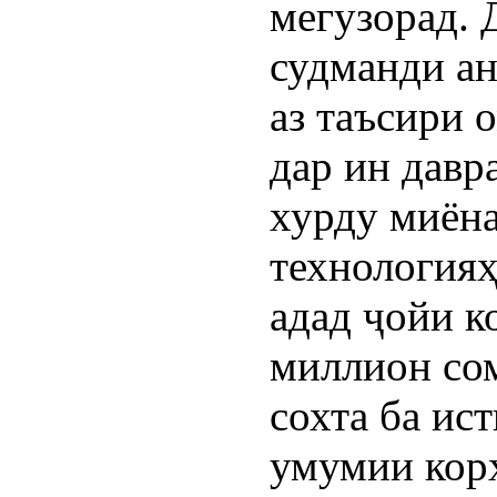
мегузорад. 
судманди а
аз таъсири 
дар ин давр
хурду миёна
технологияҳ
адад ҷойи к
миллион со
сохта ба ис
умумии корх