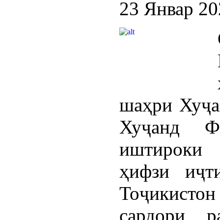
23 Январ 20
шаҳри Хуҷа
Хуҷанд Ф
иштироки 
ҳифзи иҷт
Тоҷикистон
сардори р