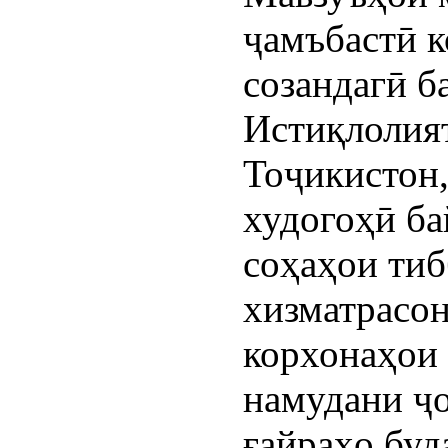
ҷамъбастӣ 
созандагӣ б
Истиқлолия
Тоҷикистон
худогоҳӣ б
соҳаҳои ти
хизматрасон
корхонаҳои 
намудани ҷо
ғайраҳо буд