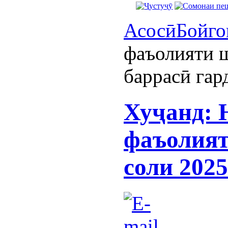
Асосӣ
Бойго
фаъолияти 
баррасӣ гар
Хуҷанд: 
фаъолият
соли 2025