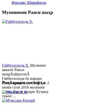
Фирдавс Шарифзода
Муовинони Раиси шаҳр
Ғайбуллозода Х.
Муовини
аввали Раиси
шаҳрХайруллоÂ
Ғайбуллозода бо қарори
Роҳбарони сохторҳо
Раиси шаҳр таҳти №281 аз 2
июни соли 2016 муовини
якуми Раиси шаҳри Хуҷанд
таъин ...