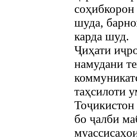
соҳибкорон 
шуда, барн
карда шуд.
Ҷиҳати иҷр
намудани те
коммуникат
таҳсилоти 
Тоҷикистон 
бо ҷалби ма
муассисаҳои