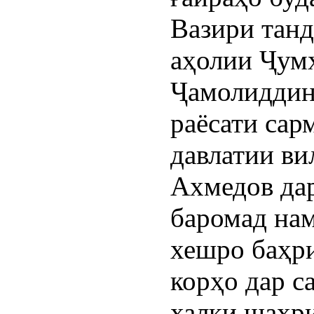
Вазири танд
аҳолии Ҷум
Ҷамолиддин
раёсати сар
давлатии в
Ахмедов да
баромад на
хешро баҳр
корҳо дар с
халқи шаҳри