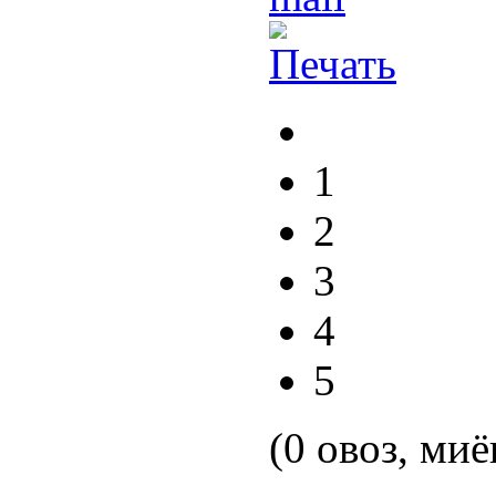
1
2
3
4
5
(0 овоз, миё