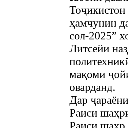
Тоҷикистон 
ҳамчунин д
сол-2025” х
Литсейи на
политехник
мақоми ҷойи
оварданд.
Дар ҷараёни
Раиси шаҳр
Раиси шаҳр,