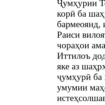
Ҷумҳурии Т
корӣ ба шаҳ
бармеоянд,
Раиси вилоя
чораҳои ам
Иттилоъ дод
яке аз шаҳр
ҷумҳурӣ ба 
умумии маҳ
истеҳсолшав