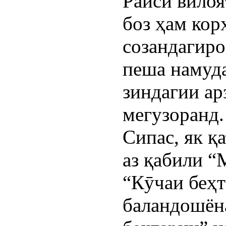
Раиси вилоя
боз ҳам кор
созандагиро
пеша намуда
зиндагии ар
мегузоранд.
Сипас, як қ
аз қабили “
“Кӯчаи беҳт
баландошён