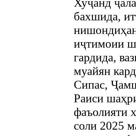
Хуҷанд ҷала
бахшида, ит
нишондиҳан
иҷтимоии ша
гардида, ва
муайян кард
Сипас, Ҷам
Раиси шаҳри
фаъолияти х
соли 2025 м