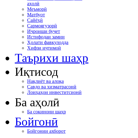
аҳолӣ
Меъморӣ
Матбуот
Сайёҳӣ
Сармоягузорӣ
Иҷроиши буҷет
Истифодаи замин
Ҳолати фавқулодда
Хифзи иҷтимоӣ
Таърихи шаҳр
Иқтисод
Нақлиёт ва алоқа
Савдо ва хизматрасонӣ
Лоиҳаҳои инвеститсионӣ
Ба аҳолӣ
Ба сокинони шаҳр
Бойгонӣ
Бойгонии ахборот