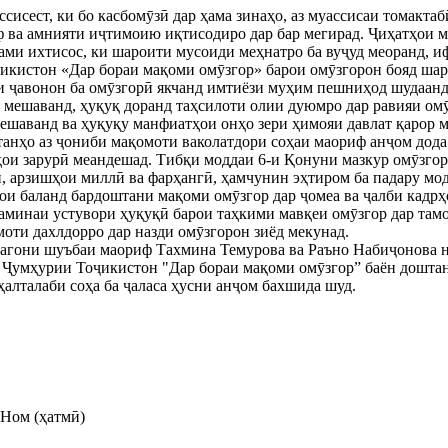
сисест, ки бо касбомӯзӣ дар ҳама зинаҳо, аз муассисаи томакта
 ва амнияти иҷтимоию иқтисодиро дар бар мегирад. Ҷиҳатҳои м
ами ихтисос, ки шароити мусоиди меҳнатро ба вуҷуд меоранд, и
кистон «Дар бораи мақоми омӯзгор» барои омӯзгорон бояд шар
 ҷавонон ба омӯзгорӣ якчанд имтиёзи муҳим пешниҳод шудаанд,
д мешаванд, ҳуқуқ доранд таҳсилоти олии дуюмро дар равияи ом
ешаванд ва ҳуқуқу манфиатҳои онҳо зери ҳимояи давлат қарор м
танҳо аз ҷониби мақомоти ваколатдори соҳаи маориф анҷом дод
ои зарурӣ меандешад. Тибқи моддаи 6-и Қонуни мазкур омӯзгор 
н, арзишҳои миллӣ ва фарҳангӣ, ҳамчунин эҳтиром ба падару мод
ои баланд бардоштани мақоми омӯзгор дар ҷомеа ва ҷалби кадрҳ
заминаи устувори ҳуқуқӣ барои таҳкими мавқеи омӯзгор дар та
моти дахлдорро дар назди омӯзгорон зиёд мекунад.
агони шуъбаи маориф Тахмина Темурова ва Раъно Набиҷонова ни
Ҷумҳурии Тоҷикистон "Дар бораи мақоми омӯзгор” баён доштан
ҳалталаби соҳа ба ҷаласа ҳусни анҷом бахшида шуд.
Ном (ҳатмӣ)