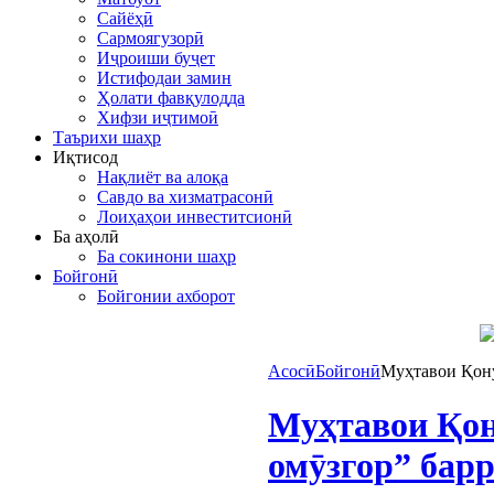
Сайёҳӣ
Сармоягузорӣ
Иҷроиши буҷет
Истифодаи замин
Ҳолати фавқулодда
Хифзи иҷтимоӣ
Таърихи шаҳр
Иқтисод
Нақлиёт ва алоқа
Савдо ва хизматрасонӣ
Лоиҳаҳои инвеститсионӣ
Ба аҳолӣ
Ба сокинони шаҳр
Бойгонӣ
Бойгонии ахборот
Асосӣ
Бойгонӣ
Муҳтавои Қону
Муҳтавои Қон
омӯзгор” бар