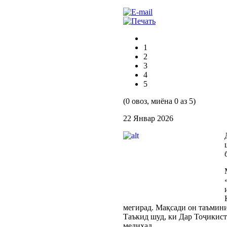
1
2
3
4
5
(0 овоз, миёна 0 аз 5)
22 Январ 2026
мегирад. Мақсади он таъмини
Таъкид шуд, ки Дар Тоҷикист
медиҳад.