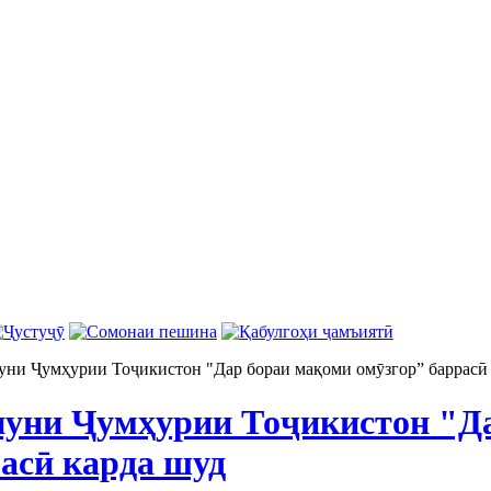
ни Ҷумҳурии Тоҷикистон "Дар бораи мақоми омӯзгор” баррасӣ
уни Ҷумҳурии Тоҷикистон "Д
расӣ карда шуд