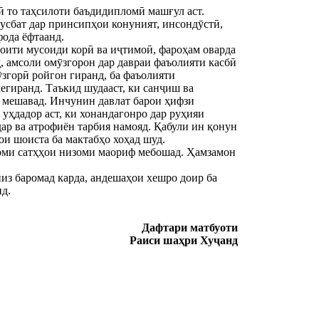
бӣ то таҳсилоти баъдидипломӣ машғул аст.
усбат дар принсипҳои конуният, инсондӯстӣ,
фода ёфтаанд.
оити мусоиди корӣ ва иҷтимоӣ, фароҳам оварда
 амсоли омӯзгорон дар давраи фаъолияти касбӣ
ӯзгорӣ ройгон гиранд, ба фаъолияти
егиранд. Таъкид шудааст, ки санҷиш ва
а мешавад. Инчунин давлат барои ҳифзи
уҳдадор аст, ки хонандагонро дар руҳияи
ар ва атрофиён тарбия намояд. Қабули ин қонун
ои шоиста ба мактабҳо хоҳад шуд.
моми сатҳҳои низоми маориф мебошад. Ҳамзамон
з баромад карда, андешаҳои хешро доир ба
д.
Дафтари матбуоти
Раиси шаҳри Хуҷанд