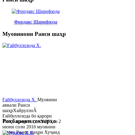
Фирдавс Шарифзода
Муовинони Раиси шаҳр
Ғайбуллозода Х.
Муовини
аввали Раиси
шаҳрХайруллоÂ
Ғайбуллозода бо қарори
Роҳбарони сохторҳо
Раиси шаҳр таҳти №281 аз 2
июни соли 2016 муовини
якуми Раиси шаҳри Хуҷанд