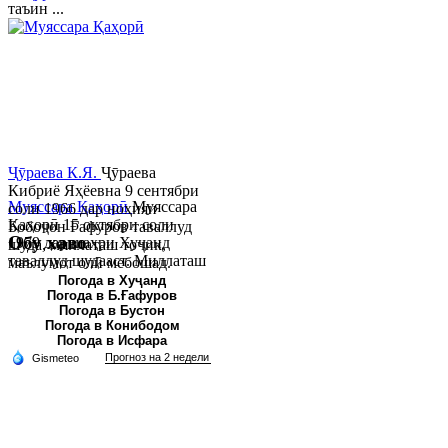
таъин ...
Ҷӯраева К.Я.
Ҷӯраева
Кибриё Яҳёевна 9 сентябри
Муяссара Қаҳорӣ
Муяссара
соли 1966 дар ноҳияи
Қаҳорӣ 15 октябри соли
Бобоҷон Ғафуров таваллуд
Обу хаво
1979 дар шаҳри Хуҷанд
шуда, миллаташ тоҷик,
таваллуд шудааст. Миллаташ
маълумот олӣ мебошад.
тоҷик. Маълумот олӣ. Соли
Соли 1997 Донишг...
Погода в Хуҷанд
Погода в Б.Ғафуров
2002 Донишгоҳи давлатии
Погода в Бустон
Хуҷанд ба...
Погода в Конибодом
Погода в Исфара