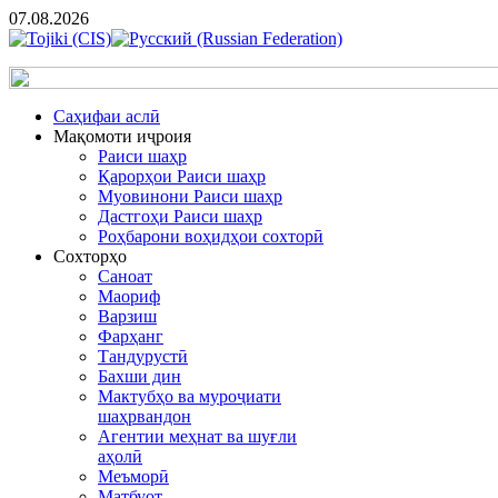
07.08.2026
Cаҳифаи аслӣ
Мақомоти иҷроия
Раиси шаҳр
Қарорҳои Раиси шаҳр
Муовинони Раиси шаҳр
Дастгоҳи Раиси шаҳр
Роҳбарони воҳидҳои сохторӣ
Сохторҳо
Саноат
Маориф
Варзиш
Фарҳанг
Тандурустӣ
Бахши дин
Мактубҳо ва муроҷиати
шаҳрвандон
Агентии меҳнат ва шуғли
аҳолӣ
Меъморӣ
Матбуот