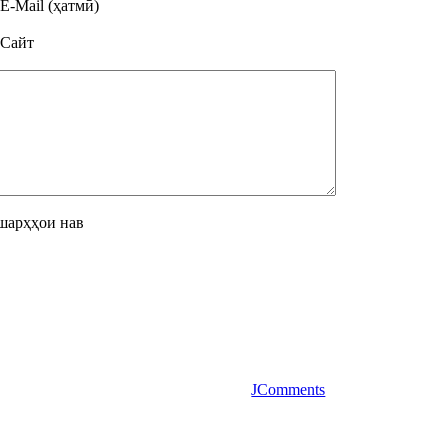
E-Mail (ҳатмӣ)
Сайт
шарҳҳои нав
JComments