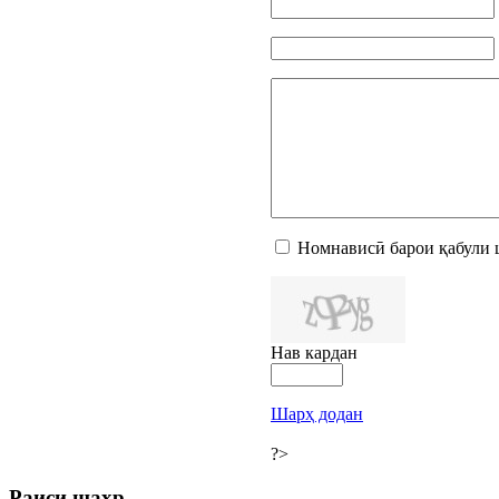
Номнависӣ барои қабули 
Нав кардан
Шарҳ додан
?>
Раиси шаҳр