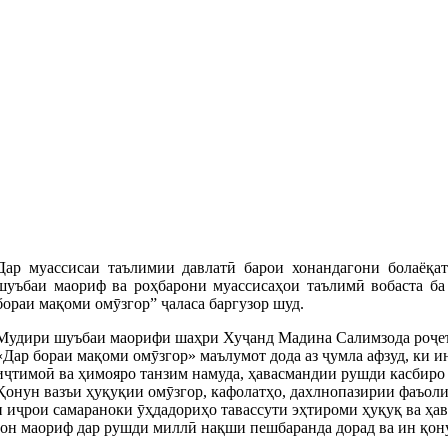
Дар муассисаи таълимии давлатӣ барои хонандагони болаёқ
шуъбаи маориф ва роҳбарони муассисаҳои таълимӣ вобаста б
бораи мақоми омӯзгор” ҷаласа баргузор шуд.
Мудири шуъбаи маорифи шаҳри Хуҷанд Мадина Салимзода роҷе
«Дар бораи мақоми омӯзгор» маълумот дода аз ҷумла афзуд, ки и
иҷтимоӣ ва ҳимояро танзим намуда, ҳавасмандии рушди касбиро 
Қонун вазъи ҳуқуқии омӯзгор, кафолатҳо, дахлнопазирии фаъоли
 иҷрои самараноки ӯҳдадориҳо тавассути эҳтироми ҳуқуқ ва ҳа
он маориф дар рушди миллӣ нақши пешбаранда дорад ва ин қону