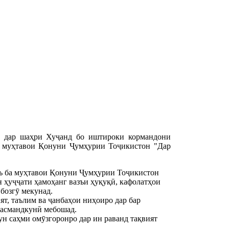
ат дар шаҳри Хуҷанд бо иштироки кормандони
а муҳтавои Қонуни Ҷумҳурии Тоҷикистон "Дар
ъ ба муҳтавои Қонуни Ҷумҳурии Тоҷикистон
н ҳуҷҷати ҳамоҳанг вазъи ҳуқуқӣ, кафолатҳои
бозгӯ мекунад.
ят, таълим ва ҷанбаҳои ниҳоиро дар бар
васмандкунӣ мебошад.
н саҳми омӯзгоронро дар ин раванд тақвият