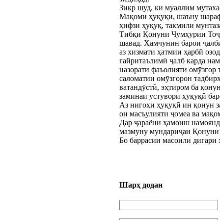
Зикр шуд, ки муаллим мутахас
Мақоми ҳуқуқӣ, шаъну шараф
ҳифзи ҳуқуқ, такмили мунтаз
Тибқи Қонуни Ҷумҳурии Тоҷи
шавад. Ҳамчунин барои ҷалби
аз хизмати ҳатмии ҳарбӣ озо
ғайритаълимӣ ҷалб карда нам
назорати фаъолияти омӯзгор 
саломатии омӯзгорон тадбирҳ
ватандӯстӣ, эҳтиром ба қону
заминаи устувори ҳуқуқӣ бар
Аз нигоҳи ҳуқуқӣ ин қонун 
он масъулияти ҷомеа ва мақо
Дар ҷараёни ҳамоиш намоянд
мазмуну мундариҷаи Қонуни 
Бо баррасии масоили дигари 
Шарҳ додан