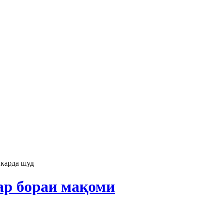
 карда шуд
ар бораи мақоми