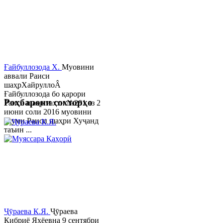
Ғайбуллозода Х.
Муовини
аввали Раиси
шаҳрХайруллоÂ
Ғайбуллозода бо қарори
Роҳбарони сохторҳо
Раиси шаҳр таҳти №281 аз 2
июни соли 2016 муовини
якуми Раиси шаҳри Хуҷанд
таъин ...
Ҷӯраева К.Я.
Ҷӯраева
Кибриё Яҳёевна 9 сентябри