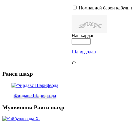
Номнависӣ барои қабули 
Нав кардан
Шарҳ додан
?>
Раиси шаҳр
Фирдавс Шарифзода
Муовинони Раиси шаҳр