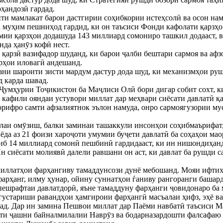
оҳандозӣ гардад.
и мамлакат барои дастгирии соҳибкории истеҳсолӣ ва осон нам
а муҳим пешниҳод гардид, ки он таъсиси Фонди кафолати қарзҳо
мии қарзҳои додашуда 143 миллиард сомониро ташкил додааст, в
нда ҳанӯз кофӣ нест.
қарзӣ вазифадор шуданд, ки барои ҷалби бештари сармоя ва афз
рҳои иловагӣ андешанд.
ни шароити зисти мардум дастур дода шуд, ки механизмҳои руш
д карда шавад.
Ҷумҳурии Тоҷикистон ба Маҷлиси Олӣ бори дигар собит сохт, к
 кафили ояндаи устувори миллат дар меҳвари сиёсати давлатӣ қа
рифро самти афзалиятнок эълон намуда, онро сармоягузории му
лаи омӯзиш, балки заминаи ташаккули инсонҳои соҳибмаърифат,
иёда аз 21 фоизи хароҷоти умумии буҷети давлатӣ ба соҳаҳои ма
иб 14 миллиард сомонӣ пешбинӣ гардидааст, ки ин нишондиҳанд
н сиёсати молиявӣ далели равшани он аст, ки давлат ба рушди 
 миллатҳои фарҳангиву тамаддунсози дунё мебошанд. Мояи ифтих
фарҳанг, илму ҳунар, ойину суннатҳои ѓаниву рангоранги башард
ешрафтаи давлатдорӣ, яъне тамаддуну фарҳанги ҷовидонаро ба 
густариши равандҳои ҳамгироии фарҳангӣ масъалаи ҳифз, эҳё в
ад. Дар ин замина Пешвои миллат дар Паёми навбатӣ таъсиси М
яти ҷашни байналмилалии Наврӯз ва бодарназардошти фалсафаю