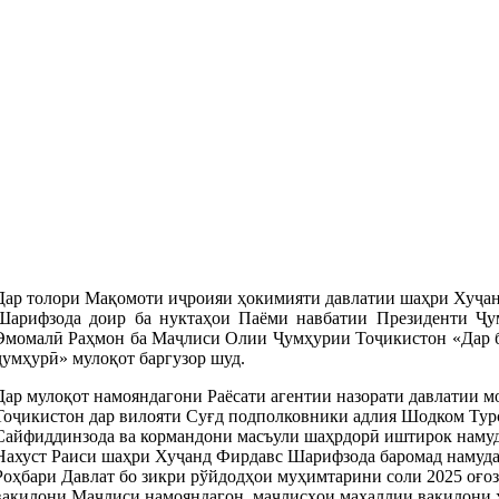
Дар толори Мақомоти иҷроияи ҳокимияти давлатии шаҳри Хуҷан
Шарифзода доир ба нуктаҳои Паёми навбатии Президенти Ҷу
Эмомалӣ Раҳмон ба Маҷлиси Олии Ҷумҳурии Тоҷикистон «Дар б
ҷумҳурӣ» мулоқот баргузор шуд.
Дар мулоқот намояндагони Раёсати агентии назорати давлатии м
Тоҷикистон дар вилояти Суғд подполковники адлия Шодком Тур
Сайфиддинзода ва кормандони масъули шаҳрдорӣ иштирок намуд
Нахуст Раиси шаҳри Хуҷанд Фирдавс Шарифзода баромад намуда,
Роҳбари Давлат бо зикри рўйдодҳои муҳимтарини соли 2025 оғоз
вакилони Маҷлиси намояндагон, маҷлисҳои маҳаллии вакилони 