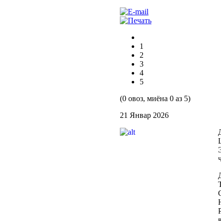
1
2
3
4
5
(0 овоз, миёна 0 аз 5)
21 Январ 2026