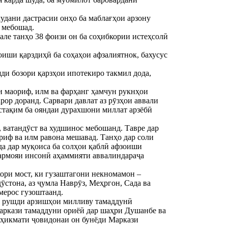
удани дастрасии онҳо ба маблағҳои арзону
 мебошад.
але танҳо 38 фоизи он ба соҳибкории истеҳсолӣ
оиши қарздиҳӣ ба соҳаҳои афзалиятнок, бахусус
ди бозори қарзҳои ипотекиро такмил дода,
и маориф, илм ва фарҳанг ҳамчун рукнҳои
рор доранд. Сарвари давлат аз рӯзҳои аввали
стақим ба ояндаи дурахшони миллат арзёбӣ
 ватандӯст ва худшинос мебошанд. Тавре дар
ориф ва илм равона мешавад. Танҳо дар соли
а дар муқоиса ба солҳои қаблӣ афзоиши
сармояи инсонӣ аҳаммияти аввалиндараҷа
ори мост, ки гузаштагони некномамон –
ӯстона, аз ҷумла Наврӯз, Меҳргон, Сада ва
мерос гузоштаанд.
а рушди арзишҳои милливу тамаддунӣ
аркази тамаддуни ориёӣ дар шаҳри Душанбе ва
 ҳикмати ҷовидонаи он бунёди Маркази