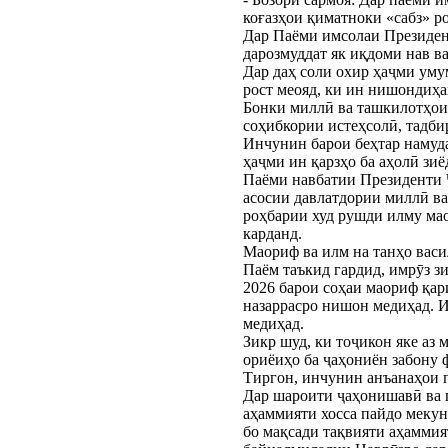
коғазҳои қиматноки «сабз» р
Дар Паёми имсолаи Президент
дарозмуддат як иқдоми нав в
Дар даҳ соли охир ҳаҷми уму
рост меояд, ки ин нишондиҳа
Бонки миллӣ ва ташкилотҳои 
соҳибкории истеҳсолӣ, тадби
Инчунин барои беҳтар намуда
ҳаҷми ин қарзҳо ба аҳолӣ зиё
Паёми навбатии Президенти 
асосии давлатдории миллӣ ва
роҳбарии худ рушди илму мао
карданд.
Маориф ва илм на танҳо васи
Паём таъкид гардид, имрӯз з
2026 барои соҳаи маориф қар
назаррасро нишон медиҳад. И
медиҳад.
Зикр шуд, ки тоҷикон яке аз
ориёиҳо ба ҷаҳониён забону 
Тиргон, инчунин анъанаҳои п
Дар шароити ҷаҳонишавӣ ва 
аҳаммияти хосса пайдо мекун
бо мақсади тақвияти аҳамми