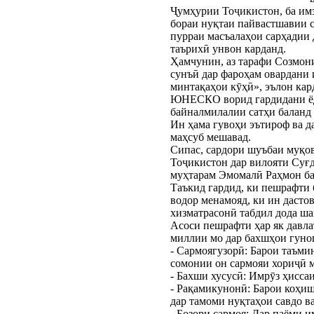
Ҷумҳурии Тоҷикистон, ба им
бораи нуқтаи пайвастшавии с
пурраи масъалаҳои сарҳадии 
таърихӣ унвон карданд.
Ҳамчунин, аз тарафи Созмон
сунъӣ дар фароҳам овардани 
минтақаҳои кӯҳӣ», эълон ка
ЮНЕСКО ворид гардидани ёдг
байналмилалии сатҳи баланд 
Ин ҳама гувоҳи эътироф ва д
маҳсуб мешавад.
Сипас, сардори шуъбаи муқов
Тоҷикистон дар вилояти Суғ
муҳтарам Эмомалӣ Раҳмон б
Таъкид гардид, ки пешрафти 
водор менамояд, ки ин дасто
хизматрасонӣ табдил дода ша
Асоси пешрафти ҳар як давла
миллии мо дар бахшҳои гуног
- Сармоягузорӣ: Барои таъми
сомонии он сармояи хориҷӣ 
- Бахши хусусӣ: Имрӯз ҳисса
- Рақамикунонӣ: Барои коҳиш
дар тамоми нуқтаҳои савдо в
- Бозори сармоя: Дар паёми 