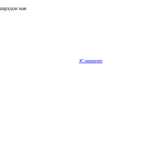
шарҳҳои нав
JComments