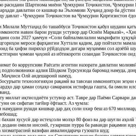
зо расидани Шартнома миёни Ҷумҳурии Тоҷикистон, Ҷумҳурии 
арҳади давлатии се кишвар ва Эъломияи Хуҷанд доир ба дӯстии 
ду давлат - Ҷумҳурии Тоҷикистон ва Ҷумҳурии Қирғизистон ёдо
и Милали Муттаҳид бо ташаббуси Тоҷикистон қабул шудани қат
имконоти навин барои рушди устувор дар Осиёи Марказӣ», «Ҳифз
рдани соли 2027 ҳамчун «Соли байналмилалии маърифати ҳуқуқӣ
ориҳои мероси фарҳангии Хуттали қадим, дар пойтахти мамла
оид ба ҳифзи пиряхҳо рӯйдодҳои дигари муҳимми сол арзёбӣ шу
астгирии ҷомеаи ҷаҳонӣ аз ибтикороти созандаи Тоҷикистон оид
имат бо коррупсияи Раёсати агентии назорати давлатии молияв
д подполковники адлия Шодком Турсунзода баромад намуда, дои
а Маҷлиси Олӣ андешаронӣ намуд.
босуръати технологияҳои рақамӣ ва тавсеаи имкониятҳои зеҳни
вардҳо дар ҳамаи соҳаҳо самаранок истифода гашта, ба омили и
ванд.
ту миллат иқтисодиёти устувор аст. Тавре дар Паёми Сарвари дав
уни он сифатан тағйир ёфтааст. Аз ҷумла:
н намудани рушди кишвар дар даҳ соли охир беш аз 670 миллиар
мебошад;
и бахши хусусӣ дар истеҳсоли молҳо 80 фоиз ва дар шуғли аҳолӣ
 додани омили инсонӣ, гузариши пурра ба раванди рақамии идо
а хизматрасонӣ вазифаи аввалиндараҷа гузошта шуд;
имсола дастур дода шуд, ки Стратегияи рушди бозори сармоя таҳи