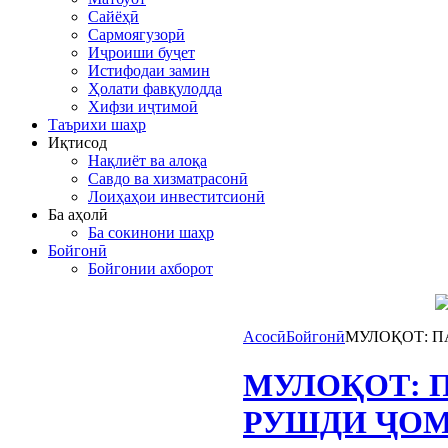
Сайёҳӣ
Сармоягузорӣ
Иҷроиши буҷет
Истифодаи замин
Ҳолати фавқулодда
Хифзи иҷтимоӣ
Таърихи шаҳр
Иқтисод
Нақлиёт ва алоқа
Савдо ва хизматрасонӣ
Лоиҳаҳои инвеститсионӣ
Ба аҳолӣ
Ба сокинони шаҳр
Бойгонӣ
Бойгонии ахборот
Асосӣ
Бойгонӣ
МУЛОҚОТ: 
МУЛОҚОТ: 
РУШДИ ҶО