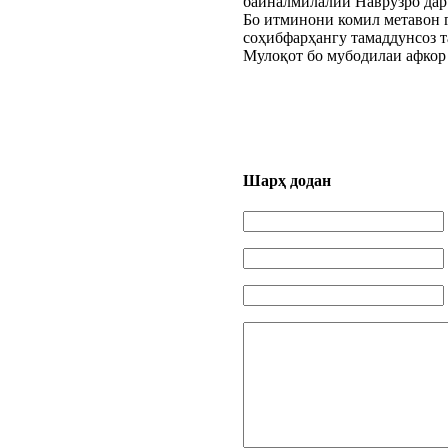
байналмилалии Наврӯзро дар
Бо итминони комил метавон 
соҳибфарҳангу тамаддунсоз т
Мулоқот бо мубодилаи афкор 
Шарҳ додан