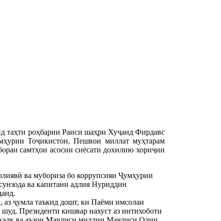
д таҳти роҳбарии Раиси шаҳри Хуҷанд Фирдавс
мҳурии Тоҷикистон, Пешвои миллат муҳтарам
ораи самтҳои асосии сиёсати дохилию хориҷии
олиявӣ ва мубориза бо коррупсияи Ҷумҳурии
сунзода ва капитани адлия Нуриддин
анд.
 аз ҷумла таъкид дошт, ки Паёми имсолаи
 шуд. Президенти кишвар нахуст аз интихоботи
халқ ва аъзои Маҷлиси миллии Маҷлиси Олии