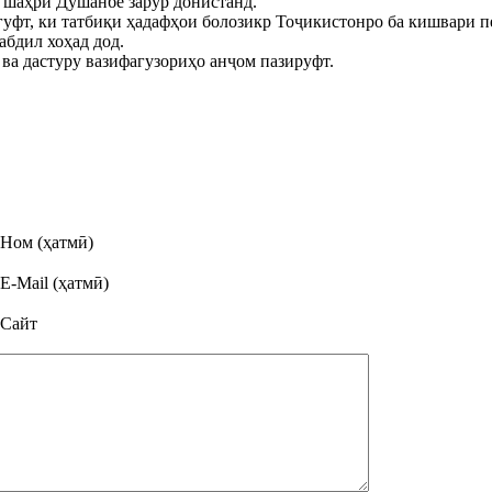
 шаҳри Душанбе зарур донистанд.
гуфт, ки татбиқи ҳадафҳои болозикр Тоҷикистонро ба кишвари 
абдил хоҳад дод.
ва дастуру вазифагузориҳо анҷом пазируфт.
Ном (ҳатмӣ)
E-Mail (ҳатмӣ)
Сайт