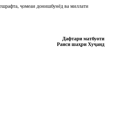
пешрафта, ҷомеаи донишбунёд ва миллати
Дафтари матбуоти
Раиси шаҳри Хуҷанд