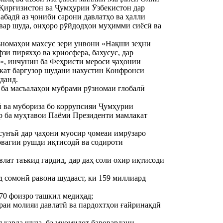
Қирғизистон ва Ҷумҳурии Ӯзбекистон дар
абадӣ аз ҷониби сарони давлатҳо ва ҳалли
вар шуда, онҳоро рӯйдодҳои муҳимми сиёсӣ ва
ъномаҳои махсус зери унвони «Нақши зеҳни
и пиряхҳо ва криосфера, бахусус, дар
», инчунин ба Феҳристи мероси ҷаҳонии
кат баргузор шудани нахустин Конфронси
данд.
 ба масъалаҳои мубрами рӯзномаи глобалӣ
ӣ ва мубориза бо коррупсияи Ҷумҳурии
р ба муҳтавои Паёми Президенти мамлакат
 сунъӣ дар ҷаҳони муосир ҷомеаи имрӯзаро
ловагии рушди иқтисодӣ ва содироти
лат таъкид гардид, дар даҳ соли охир иқтисоди
д сомонӣ равона шудааст, ки 159 миллиард
 70 фоизро ташкил медиҳад;
раи молияи давлатӣ ва пардохтҳои ғайринақдӣ
я карда шуда, ба муомилот баровардани