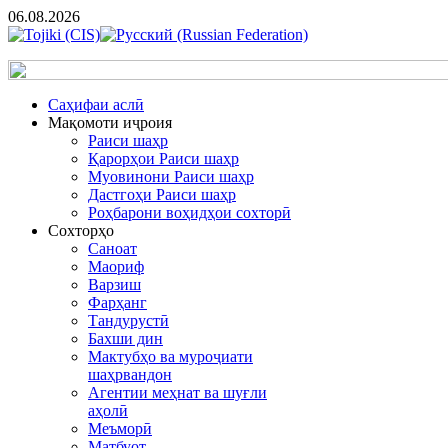
06.08.2026
Cаҳифаи аслӣ
Мақомоти иҷроия
Раиси шаҳр
Қарорҳои Раиси шаҳр
Муовинони Раиси шаҳр
Дастгоҳи Раиси шаҳр
Роҳбарони воҳидҳои сохторӣ
Сохторҳо
Саноат
Маориф
Варзиш
Фарҳанг
Тандурустӣ
Бахши дин
Мактубҳо ва муроҷиати
шаҳрвандон
Агентии меҳнат ва шуғли
аҳолӣ
Меъморӣ
Матбуот