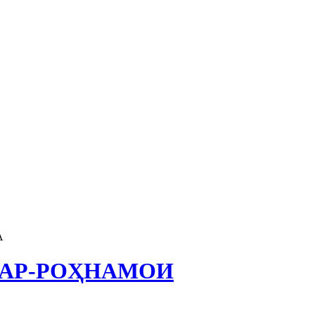
А
ВАР-РОҲНАМОИ