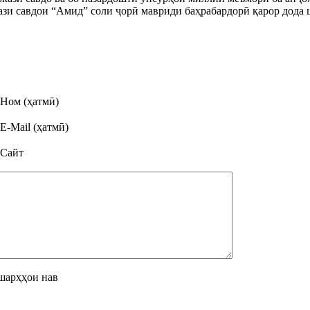
ази савдои “Амид” соли ҷорӣ мавриди баҳрабардорӣ қарор дода 
Ном (ҳатмӣ)
E-Mail (ҳатмӣ)
Сайт
шарҳҳои нав