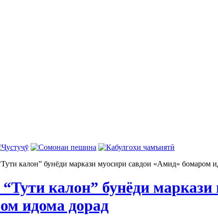
“Тути калон” бунёди маркази муосири савдои «Амид» бомаром и
 “Тути калон” бунёди маркази 
ом идома дорад