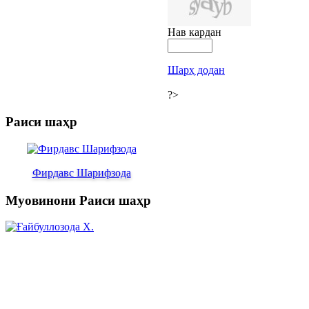
Нав кардан
Шарҳ додан
?>
Раиси шаҳр
Фирдавс Шарифзода
Муовинони Раиси шаҳр