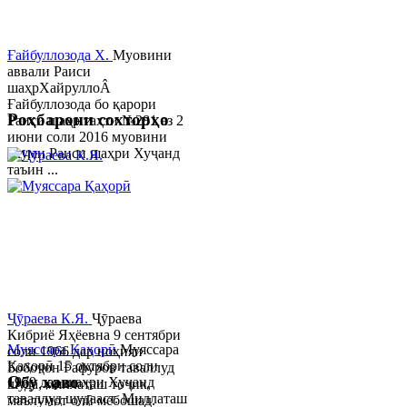
Ғайбуллозода Х.
Муовини
аввали Раиси
шаҳрХайруллоÂ
Ғайбуллозода бо қарори
Роҳбарони сохторҳо
Раиси шаҳр таҳти №281 аз 2
июни соли 2016 муовини
якуми Раиси шаҳри Хуҷанд
таъин ...
Ҷӯраева К.Я.
Ҷӯраева
Кибриё Яҳёевна 9 сентябри
Муяссара Қаҳорӣ
Муяссара
соли 1966 дар ноҳияи
Қаҳорӣ 15 октябри соли
Бобоҷон Ғафуров таваллуд
Обу хаво
1979 дар шаҳри Хуҷанд
шуда, миллаташ тоҷик,
таваллуд шудааст. Миллаташ
маълумот олӣ мебошад.