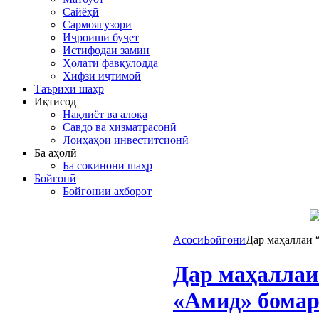
Сайёҳӣ
Сармоягузорӣ
Иҷроиши буҷет
Истифодаи замин
Ҳолати фавқулодда
Хифзи иҷтимоӣ
Таърихи шаҳр
Иқтисод
Нақлиёт ва алоқа
Савдо ва хизматрасонӣ
Лоиҳаҳои инвеститсионӣ
Ба аҳолӣ
Ба сокинони шаҳр
Бойгонӣ
Бойгонии ахборот
Асосӣ
Бойгонӣ
Дар маҳаллаи 
Дар маҳаллаи
«Амид» бомар