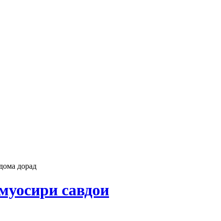
дома дорад
муосири савдои