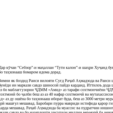
Дар кӯчаи “Себзор”-и маҳаллаи “Тути калон”-и шаҳри Хуҷанд б
бо таҳхонааш бомаром идома дорад.
Зимни як боздид Раиси вилояти Суғд Раҷаб Аҳмадзода ва Раиси
бунёди ин маркази савдо шиносоӣ пайдо карданд. Иттилоъ дода 
аз бо маблағгузории ҶДММ «Амид» аз тарафи сохтмончиёни ҶД
сохтмонӣ бо ҷалби беш аз аз 40 нафар сохтмончӣ ва мутахассисо
» аз ду ошёна бо таҳхонааш иборат буда, беш аз 3000 метри му
орӣ машғул мешавад. Баробари пурра мавриди истифода қарор г
карда мешавад. Раҷаб Аҳмадзода ба муассис ва пудратчии иншоо
кази савдо ва бо назардошти унсурҳои миллии меъморӣ ба анҷо