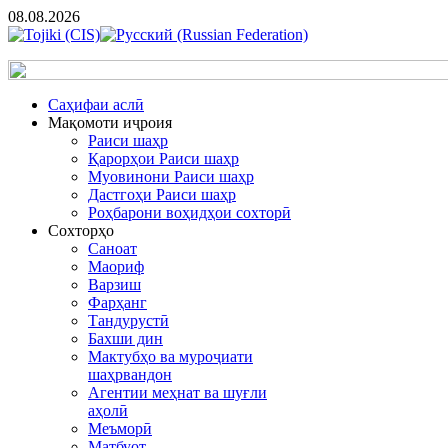
08.08.2026
Cаҳифаи аслӣ
Мақомоти иҷроия
Раиси шаҳр
Қарорҳои Раиси шаҳр
Муовинони Раиси шаҳр
Дастгоҳи Раиси шаҳр
Роҳбарони воҳидҳои сохторӣ
Сохторҳо
Саноат
Маориф
Варзиш
Фарҳанг
Тандурустӣ
Бахши дин
Мактубҳо ва муроҷиати
шаҳрвандон
Агентии меҳнат ва шуғли
аҳолӣ
Меъморӣ
Матбуот