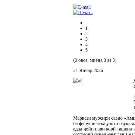
1
2
3
4
5
(0 овоз, миёна 0 аз 5)
21 Январ 2026
Маркази муосири савдо «Амид
ба фурўши маҳсулоти озуқав
адад ҷойи нави корӣ ташкил 
сохтмонӣ бунёд намудани мар