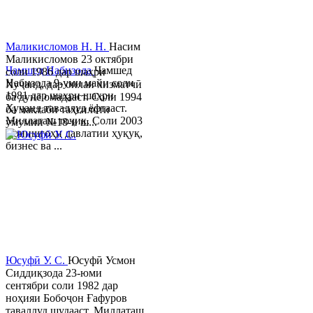
Маликисломов Н. Н.
Насим
Маликисломов 23 октябри
Ҷамшед Набизода
Ҷамшед
соли 1986 дар шаҳри
Набизода 9-уми майи соли
Хуҷанд, дар оилаи хизматчӣ
1981 дар шаҳри шаҳри
ба дунё омадааст. Соли 1994
Хуҷанд таваллуд ёфтааст.
ба мактаби таҳсилоти
Миллаташ тоҷик. Соли 2003
умумии №18-и ш...
Донишгоҳи давлатии ҳуқуқ,
бизнес ва ...
Юсуфӣ У. C.
Юсуфӣ Усмон
Сиддиқзода 23-юми
сентябри соли 1982 дар
ноҳияи Бобоҷон Ғафуров
таваллуд шудааст. Миллаташ