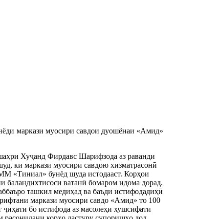
унёди маркази муосири савдои дуошёнаи «Амид»
 шаҳри Хуҷанд Фирдавс Шарифзода аз раванди
шуд, ки маркази муосири савдою хизматрасонӣ
ММ «Тиниал» бунёд шуда истодааст. Корҳои
ни баландихтисоси ватанӣ бомаром идома дорад.
раббаъро ташкил медиҳад ва баъди истифодадиҳӣ
ирифтани маркази муосири савдо «Амид» то 100
т ҷиҳати бо истифода аз масолеҳи хушсифати
м расонидани корҳо дастуру супоришҳо дод.