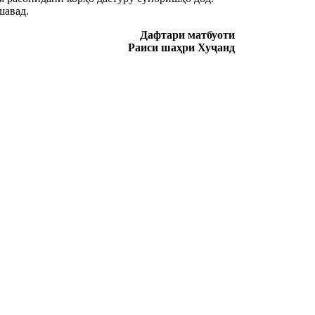
шавад.
Дафтари матбуоти
Раиси шаҳри Хуҷанд