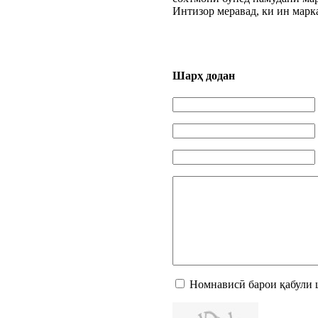
Интизор меравад, ки ин марк
Шарҳ додан
Номнависӣ барои қабули 