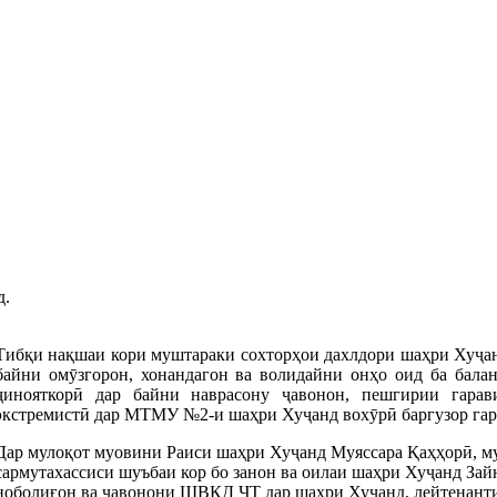
д.
Тибқи нақшаи кори муштараки сохторҳои дахлдори шаҳри Хуҷан
байни омӯзгорон, хонандагон ва волидайни онҳо оид ба бала
ҷинояткорӣ дар байни наврасону ҷавонон, пешгирии гарав
экстремистӣ дар МТМУ №2-и шаҳри Хуҷанд вохӯрӣ баргузор гар
Дар мулоқот муовини Раиси шаҳри Хуҷанд Муяссара Қаҳҳорӣ, м
сармутахассиси шуъбаи кор бо занон ва оилаи шаҳри Хуҷанд За
ноболиғон ва ҷавонони ШВКД ҶТ дар шаҳри Хуҷанд, лейтенант