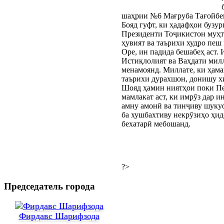
шаҳрии №6 Мағруба Тағойбек
Бояд гуфт, ки ҳадафҳои бузу
Президенти Тоҷикистон муҳт
ҳувият ва таърихи худро пеш
Оре, ин падида бешабеҳ аст. 
Истиқлолият ва Ваҳдати милл
менамоянд. Миллате, ки ҳама
таърихи дурахшон, донишу хи
Шояд ҳамин ниятҳои поки Пе
мамлакат аст, ки имрӯз дар 
амну амонӣ ва тинҷиву шукуфо
ба хушбахтиву некрӯзиҳо ҳид
бехатарӣ мебошанд.
?>
Председатель города
Фирдавс Шарифзода