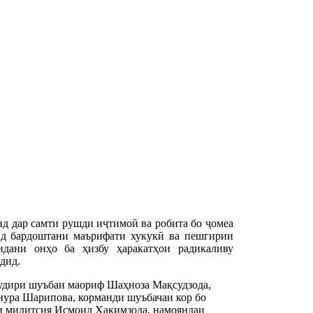
д дар самти рушди иҷтимоӣ ва робита бо ҷомеа
нд бардоштани маърифати хукукӣ ва пешгирии
идани онҳо ба ҳизбу ҳаракатҳои радикаливу
дид.
удири шуъбаи маориф Шаҳноза Мақсудзода,
йнура Шарипова, корманди шуъбачаи кор бо
и милитсия Исмоил Ҳакимзода, намояндаи