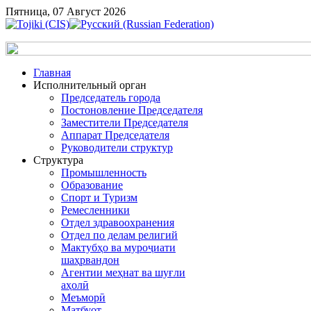
Пятница, 07 Август 2026
Главная
Исполнительный орган
Председатель города
Постоновление Председателя
Заместители Председателя
Аппарат Председателя
Руководители структур
Структура
Промышленность
Образование
Спорт и Туризм
Ремесленники
Отдел здравоохранения
Отдел по делам религий
Мактубҳо ва муроҷиати
шаҳрвандон
Агентии меҳнат ва шуғли
аҳолӣ
Меъморӣ
Матбуот