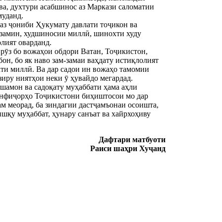
а, духтури асабшинос аз Маркази саломатии
муданд.
 аз ҷониби Ҳукумату давлати тоҷикон ва
рзамин, худшиносии миллӣ, шинохти худу
олият оварданд.
 рӯз бо вожаҳои обдори Ватан, Тоҷикистон,
он, бо як наво зам-замаи ваҳдату истиқлолият
ати миллӣ. Ва дар садои ин вожаҳо тамомии
зиру ниятҳои неки ӯ ҳувайдо мегардад.
амон ва садоқату муҳаббати ҳама аҳли
 инфиҷорҳо Тоҷикистони биҳиштосои мо дар
ам меорад, ба зиндагии дастҷамъонаи осоишта,
ишқу муҳаббат, ҳунару санъат ва хайрхоҳиву
Дафтари матбуоти
Раиси шаҳри Хуҷанд