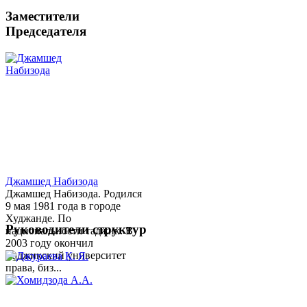
Заместители
Председателя
Джамшед Набизода
Джамшед Набизода. Родился
9 мая 1981 года в городе
Худжанде. По
Руководители структур
национальности таджик. В
2003 году окончил
Таджикский университет
права, биз...