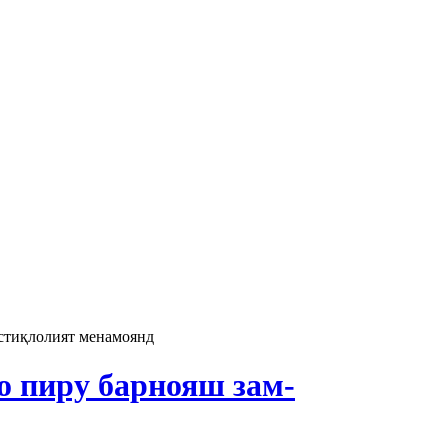
стиқлолият менамоянд
 пиру барнояш зам-