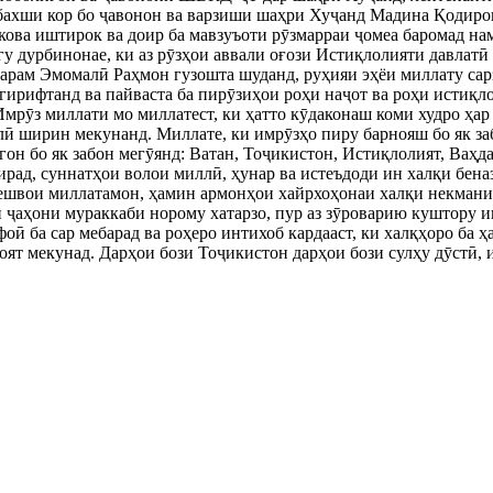
бахши кор бо ҷавонон ва варзиши шаҳри Хуҷанд Мадина Қодиров
ова иштирок ва доир ба мавзуъоти рӯзмарраи ҷомеа баромад на
ргу дурбинонае, ки аз рӯзҳои аввали оғози Истиқлолияти давлатӣ
арам Эмомалӣ Раҳмон гузошта шуданд, руҳияи эҳёи миллату са
 гирифтанд ва пайваста ба пирӯзиҳои роҳи наҷот ва роҳи истиқл
Имрӯз миллати мо миллатест, ки ҳатто кӯдаконаш коми худро ҳар
ӣ ширин мекунанд. Миллате, ки имрӯзҳо пиру барнояш бо як заб
гон бо як забон мегӯянд: Ватан, Тоҷикистон, Истиқлолият, Ваҳд
рад, суннатҳои волои миллӣ, ҳунар ва истеъдоди ин халқи бена
швои миллатамон, ҳамин армонҳои хайрхоҳонаи халқи некманиш
ин ҷаҳони мураккаби норому хатарзо, пур аз зӯроварию куштору
ӣ ба сар мебарад ва роҳеро интихоб кардааст, ки халқҳоро ба ҳ
оят мекунад. Дарҳои бози Тоҷикистон дарҳои бози сулҳу дӯстӣ, 