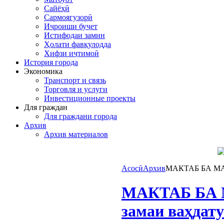
Сайёҳӣ
Сармоягузорӣ
Иҷроиши буҷет
Истифодаи замин
Ҳолати фавқулодда
Хифзи иҷтимоӣ
История города
Экономика
Транспорт и связь
Торговля и услуги
Инвестиционные проекты
Для граждан
Для граждани города
Архив
Архив материалов
Асосӣ
Архив
МАКТАБ БА МАКТ
МАКТАБ БА М
замаи ваҳдат