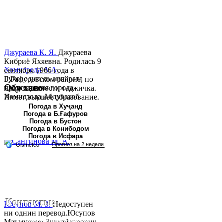
Джураева К. Я.
Джураева
Кибриё Яхяевна. Родилась 9
Хомидзода А.А.
сентября 1966 года в
Руководитель аппарата
Б.Гафуровском районе, по
Обу хаво
председателя города
национальности таджичка.
Хомидзода Абдувахоб
Имеет высшее образование.
Абдумаджид родился 8
В 1997 ...
Погода в Хуҷанд
Погода в Б.Ғафуров
июня 1978 года в городе
Погода в Бустон
Худжанде. По
Погода в Конибодом
национальности...
Погода в Исфара
Контакты:
Юсупов М. З.
Недоступен
ни однин перевод.Юсупов
Республика Таджикистан, Согдийскый область,
Маъмурҷон Зулҳайдарович