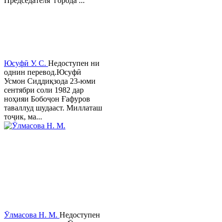
Председателя города ...
Юсуфӣ У. C.
Недоступен ни
однин перевод.Юсуфӣ
Усмон Сиддиқзода 23-юми
сентябри соли 1982 дар
ноҳияи Бобоҷон Ғафуров
таваллуд шудааст. Миллаташ
тоҷик, ма...
Ӯлмасова Н. М.
Недоступен