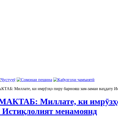
АБ: Миллате, ки имрӯзҳо пиру барнояш зам-замаи ваҳдату И
АКТАБ: Миллате, ки имрӯзҳо
у Истиқлолият менамоянд