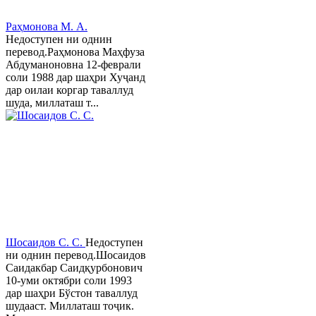
Раҳмонова М. А.
Недоступен ни однин
перевод.Раҳмонова Маҳфуза
Абдуманоновна 12-феврали
соли 1988 дар шаҳри Хуҷанд
дар оилаи коргар таваллуд
шуда, миллаташ т...
Шосаидов С. С.
Недоступен
ни однин перевод.Шосаидов
Саидакбар Саидқурбонович
10-уми октябри соли 1993
дар шаҳри Бўстон таваллуд
шудааст. Миллаташ тоҷик.