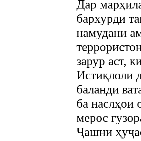
Дар марҳила
бархурди та
намудани ам
террористон
зарур аст, 
Истиқлоли д
баланди ват
ба наслҳои 
мерос гузор
Ҷашни ҳуҷа