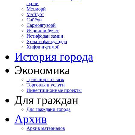
аҳолӣ
Меъморӣ
Матбуот
Сайёҳӣ
Сармоягузорӣ
Иҷроиши буҷет
Истифодаи замин
Ҳолати фавқулодда
Хифзи иҷтимоӣ
История города
Экономика
Транспорт и связь
Торговля и услуги
Инвестиционные проекты
Для граждан
Для граждани города
Архив
Архив материалов