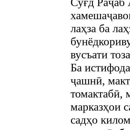
Суғд Раҷаб
хамешаҷавон
лаҳза ба лаҳ
бунёдкорив
вусъати тоз
Ба истифода
ҷашнӣ, макт
томактабӣ,
марказҳои с
садҳо килом