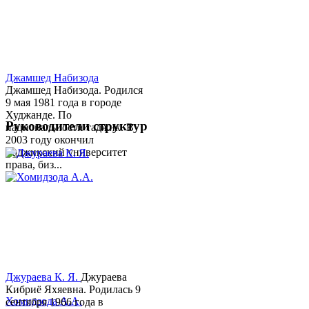
Джамшед Набизода
Джамшед Набизода. Родился
9 мая 1981 года в городе
Худжанде. По
Руководители структур
национальности таджик. В
2003 году окончил
Таджикский университет
права, биз...
Джураева К. Я.
Джураева
Кибриё Яхяевна. Родилась 9
Хомидзода А.А.
сентября 1966 года в