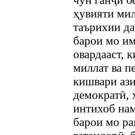
ҳувияти мил
таърихии да
барои мо и
овардааст, 
миллат ва 
кишвари ази
демократӣ, 
интихоб нам
барои мо ра