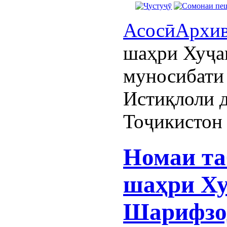
Асосӣ
Архи
шаҳри Хуҷа
муносибати
Истиқлоли 
Тоҷикистон
Номаи та
шаҳри Ху
Шарифзод