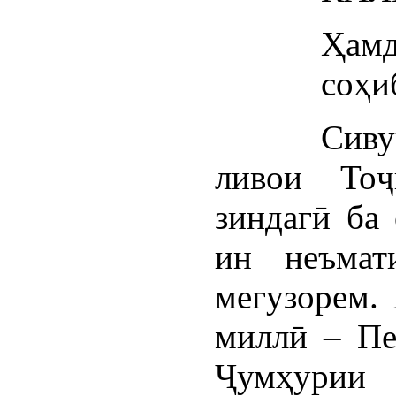
Ҳа
соҳи
Сиву
ливои Тоҷ
зиндагӣ ба 
ин неъмат
мегузорем. 
миллӣ – Пе
Ҷумҳурии