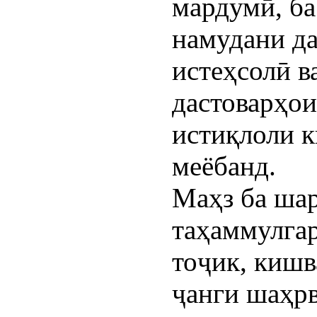
мардумӣ, б
намудани да
истеҳсолӣ в
дастоварҳо
истиқлоли 
меёбанд.
Маҳз ба ша
таҳаммулга
тоҷик, кишв
ҷанги шаҳрв