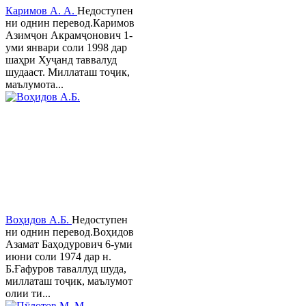
Каримов А. А.
Недоступен
ни однин перевод.Каримов
Азимҷон Акрамҷонович 1-
уми январи соли 1998 дар
шаҳри Хуҷанд таввалуд
шудааст. Миллаташ тоҷик,
маълумота...
Воҳидов А.Б.
Недоступен
ни однин перевод.Воҳидов
Азамат Баҳодурович 6-уми
июни соли 1974 дар н.
Б.Ғафуров таваллуд шуда,
миллаташ тоҷик, маълумот
олии ти...