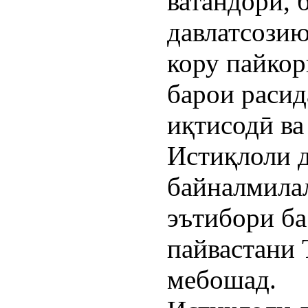
ватандорӣ, 
давлатсозию
кору пайкор
барои расид
иқтисодӣ ва
Истиқлоли 
байналмила
эътибори б
пайвастани 
мебошад.