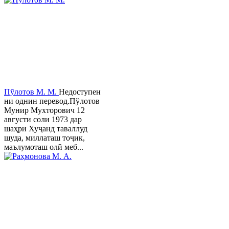
Пӯлотов М. М.
Недоступен
ни однин перевод.Пўлотов
Мунир Мухторович 12
августи соли 1973 дар
шаҳри Хуҷанд таваллуд
шуда, миллаташ тоҷик,
маълумоташ олӣ меб...