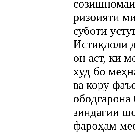
созишномаи 
ризоияти ми
суботи усту
Истиқлоли 
он аст, ки 
худ бо меҳн
ва кору фаъ
ободгарона 
зиндагии шо
фароҳам ме