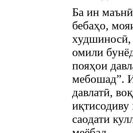
Ба ин маънӣ
бебаҳо, моя
худшиносӣ,
омили бунё
пояҳои дав
мебошад”. 
давлатӣ, во
иқтисодиву
саодати кул
меёбад.