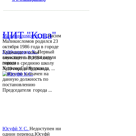
mihd.khujand@gmail.com
© 2013-2018 Разработчик и 
ЦИТ "Кова"
Маликисломов Н. Н.
Насим
Маликисломов родился 23
октября 1986 года в городе
Гайбуллозода Х.
Первый
Худжанде в семье
заместитель председателя
служащего. В 1994 году
города
пошел в среднюю школу
ХуджандГайбуллозода
№18 города Худжанда, ...
Хайрулло назначен на
данную должность по
постановлению
Председателя города ...
Юсуфӣ У. C.
Недоступен ни
однин перевод.Юсуфӣ