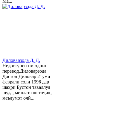
Ма...
Диловарзода Д. Д.
Недоступен ни однин
перевод.Диловарзода
Достон Диловар 21уми
феврали соли 1996 дар
шаҳри Бӯстон таваллуд
шуда, миллатааш тоҷик,
маълумот олӣ...