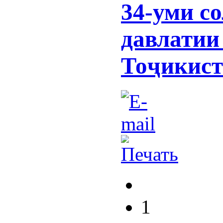
34-уми с
давлатии
Тоҷикист
1