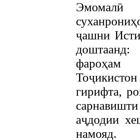
Эмомалӣ
суханрони
ҷашни Исти
доштаанд:
фароҳам
Тоҷикистон
гирифта, р
сарнавиш
аҷдодии хе
намояд.