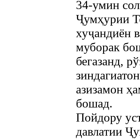
34-умин сол
Ҷумҳурии Т
хуҷандиён 
муборак бо
бегазанд, рў
зиндагиатон
азизамон ҳ
бошад.
Пойдору уст
давлатии Ҷ