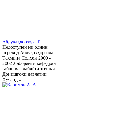
Абдуқаҳҳорзода Т.
Недоступен ни однин
перевод.Абдуқаҳҳорзода
Таҳмина Солҳои 2000 -
2002-Лаборанти кафедраи
забон ва адабиёти тоҷики
Донишгоҳи давлатии
Хуҷанд ...