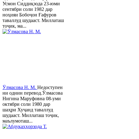
Усмон Сиддиқзода 23-юми
сентябри соли 1982 дар
ноҳияи Бобоҷон Ғафуров
таваллуд шудааст. Миллаташ
тоҷик, ма...
Ӯлмасова Н. М.
Недоступен
ни однин перевод.Ӯлмасова
Нигина Маруфовна 08-уми
октябри соли 1980 дар
шаҳри Хуҷанд таваллуд
шудааст. Миллаташ тоҷик,
маълумоташ...