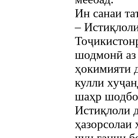
Ин санаи та
– Истиқлол
Тоҷикистон
шодмонӣ аз
ҳокимияти 
кулли хуҷан
шаҳр шодбо
Истиқлоли д
ҳазорсолаи 
чун ганҷи б