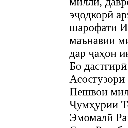
миллӣ, давр
эҷодкорӣ ар
шарофати И
маънавии м
дар ҷаҳон и
Бо дастгирӣ
Асосгузори 
Пешвои мил
Ҷумҳурии Т
Эмомалӣ Ра