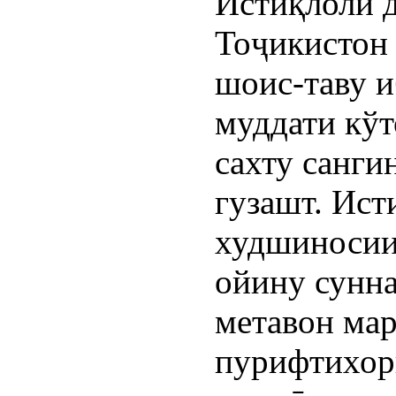
Истиқлоли 
Тоҷикистон
шоис-таву и
муддати кўт
сахту санги
гузашт. Ист
худшиносии
ойину сунна
метавон ма
пурифтихор