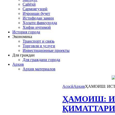
Сайёҳӣ
Сармоягузорӣ
Иҷроиши буҷет
Истифодаи замин
Ҳолати фавқулодда
Хифзи иҷтимоӣ
История города
Экономика
Транспорт и связь
Торговля и услуги
Инвестиционные проекты
Для граждан
Для граждани города
Архив
Архив материалов
Асосӣ
Архив
ҲАМОИШ: ИСТ
ҲАМОИШ: И
ҚИМАТТАРИ