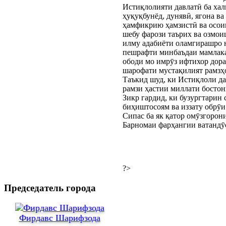
Истиқлолияти давлатӣ ба хал
ҳуқуқбунёд, дунявӣ, ягона ва
ҳамфикрию ҳамзистӣ ва осоиш
шебу фарози таърих ва озмои
илму адабиёти оламгирашро н
пешрафти минбаъдаи мамлакат
ободи мо имрӯз ифтихор дора
шарофати мустақилият рамзҳо
Таъкид шуд, ки Истиқлоли да
рамзи ҳастии миллати бостон
Зикр гардид, ки бузургтарин 
биҳиштосоям ва иззату обрӯи
Сипас ба як қатор омӯзгоро
Барномаи фарҳангии ватандӯс
?>
Председатель города
Фирдавс Шарифзода