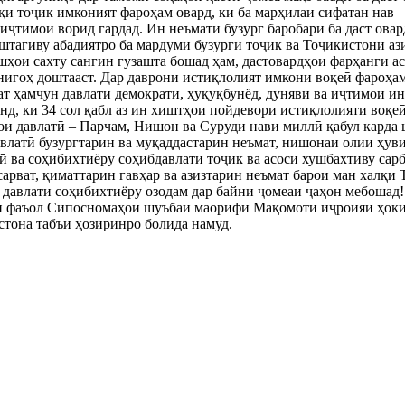
қи тоҷик имконият фароҳам овард, ки ба марҳилаи сифатан нав –
 иҷтимоӣ ворид гардад. Ин неъмати бузург баробари ба даст овар
тагиву абадиятро ба мардуми бузурги тоҷик ва Тоҷикистони ази
шҳои сахту сангин гузашта бошад ҳам, дастовардҳои фарҳанги ас
игоҳ доштааст. Дар даврони истиқлолият имкони воқеӣ фароҳам
 ҳамчун давлати демократӣ, ҳуқуқбунёд, дунявӣ ва иҷтимоӣ ин
нд, ки 34 сол қабл аз ин хиштҳои пойдевори истиқлолияти воқеӣ
и давлатӣ – Парчам, Нишон ва Суруди нави миллӣ қабул карда 
влатӣ бузургтарин ва муқаддастарин неъмат, нишонаи олии ҳуви
ӣ ва соҳибихтиёру соҳибдавлати тоҷик ва асоси хушбахтиву са
сарват, қиматтарин гавҳар ва азизтарин неъмат барои ман халқи
 давлати соҳибихтиёру озодам дар байни ҷомеаи ҷаҳон мебошад!
ни фаъол Сипосномаҳои шуъбаи маорифи Мақомоти иҷроияи ҳоки
тона табъи ҳозиринро болида намуд.