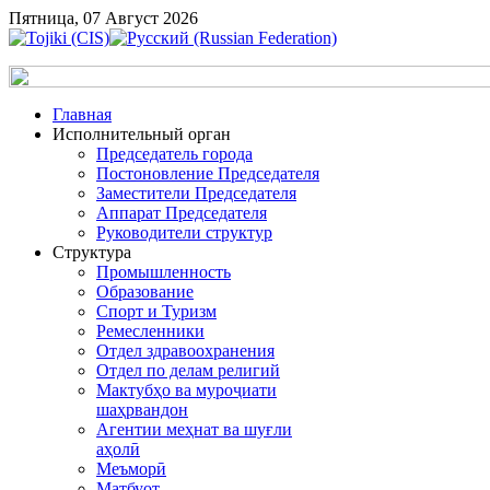
Пятница, 07 Август 2026
Главная
Исполнительный орган
Председатель города
Постоновление Председателя
Заместители Председателя
Аппарат Председателя
Руководители структур
Структура
Промышленность
Образование
Спорт и Туризм
Ремесленники
Отдел здравоохранения
Отдел по делам религий
Мактубҳо ва муроҷиати
шаҳрвандон
Агентии меҳнат ва шуғли
аҳолӣ
Меъморӣ
Матбуот