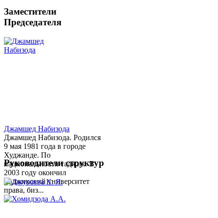
Заместители
Председателя
Джамшед Набизода
Джамшед Набизода. Родился
9 мая 1981 года в городе
Худжанде. По
Руководители структур
национальности таджик. В
2003 году окончил
Таджикский университет
права, биз...