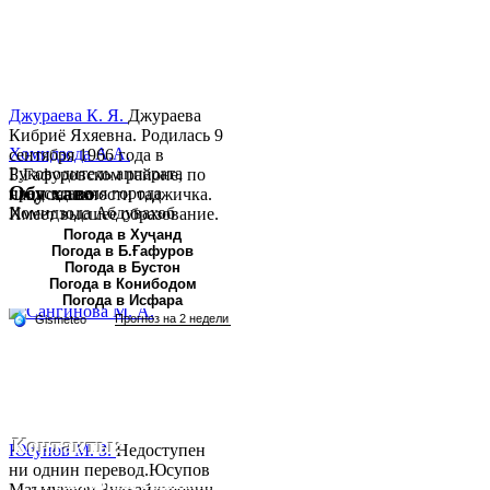
Джураева К. Я.
Джураева
Кибриё Яхяевна. Родилась 9
Хомидзода А.А.
сентября 1966 года в
Руководитель аппарата
Б.Гафуровском районе, по
Обу хаво
председателя города
национальности таджичка.
Хомидзода Абдувахоб
Имеет высшее образование.
Абдумаджид родился 8
В 1997 ...
Погода в Хуҷанд
Погода в Б.Ғафуров
июня 1978 года в городе
Погода в Бустон
Худжанде. По
Погода в Конибодом
национальности...
Погода в Исфара
Контакты:
Юсупов М. З.
Недоступен
ни однин перевод.Юсупов
Республика Таджикистан, Согдийскый область,
Маъмурҷон Зулҳайдарович