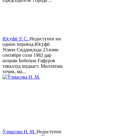
Председателя города ...
Юсуфӣ У. C.
Недоступен ни
однин перевод.Юсуфӣ
Усмон Сиддиқзода 23-юми
сентябри соли 1982 дар
ноҳияи Бобоҷон Ғафуров
таваллуд шудааст. Миллаташ
тоҷик, ма...
Ӯлмасова Н. М.
Недоступен