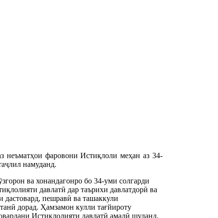
 неъматҳои фаровони Истиқлоли меҳан аз 34-
таҷлил намуданд.
горон ва хонандагонро бо 34-уми солгарди
стиқлолияти давлатӣ дар таърихи давлатдорӣ ва
и дастовард, пешравӣ ва ташаккули
танӣ дорад. Ҳамзамон кулли тағйироту
 овардани Истиқлолияти давлатӣ амалӣ шуданд.