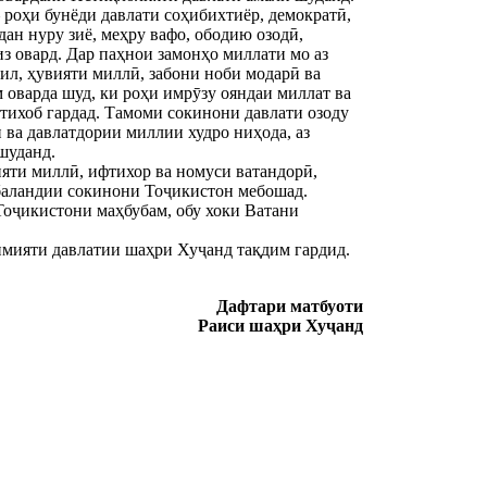
 роҳи бунёди давлати соҳибихтиёр, демократӣ,
дан нуру зиё, меҳру вафо, ободию озодӣ,
з овард. Дар паҳнои замонҳо миллати мо аз
ил, ҳувияти миллӣ, забони ноби модарӣ ва
 оварда шуд, ки роҳи имрӯзу ояндаи миллат ва
тихоб гардад. Тамоми сокинони давлати озоду
 ва давлатдории миллии худро ниҳода, аз
шуданд.
яти миллӣ, ифтихор ва номуси ватандорӣ,
рбаландии сокинони Тоҷикистон мебошад.
 Тоҷикистони маҳбубам, обу хоки Ватани
мияти давлатии шаҳри Хуҷанд тақдим гардид.
Дафтари матбуоти
Раиси шаҳри Хуҷанд