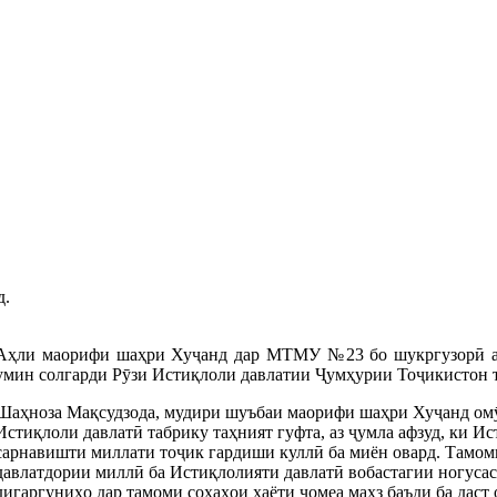
д.
Аҳли маорифи шаҳри Хуҷанд дар МТМУ №23 бо шукргузорӣ аз
умин солгарди Рӯзи Истиқлоли давлатии Ҷумҳурии Тоҷикистон 
Шаҳноза Мақсудзода, мудири шуъбаи маорифи шаҳри Хуҷанд омӯз
Истиқлоли давлатӣ табрику таҳният гуфта, аз ҷумла афзуд, ки И
сарнавишти миллати тоҷик гардиши куллӣ ба миён овард. Тамом
давлатдории миллӣ ба Истиқлолияти давлатӣ вобастагии ногусас
дигаргуниҳо дар тамоми соҳаҳои ҳаёти ҷомеа маҳз баъди ба даст