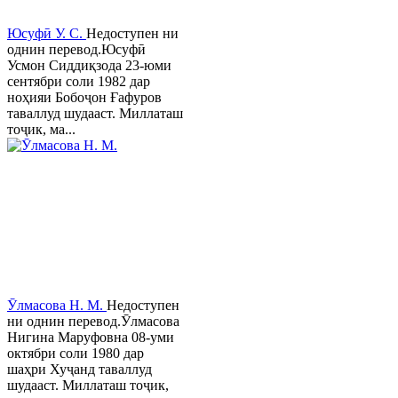
Юсуфӣ У. C.
Недоступен ни
однин перевод.Юсуфӣ
Усмон Сиддиқзода 23-юми
сентябри соли 1982 дар
ноҳияи Бобоҷон Ғафуров
таваллуд шудааст. Миллаташ
тоҷик, ма...
Ӯлмасова Н. М.
Недоступен
ни однин перевод.Ӯлмасова
Нигина Маруфовна 08-уми
октябри соли 1980 дар
шаҳри Хуҷанд таваллуд
шудааст. Миллаташ тоҷик,