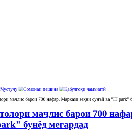
ри маҷлис барои 700 нафар, Маркази зеҳни сунъӣ ва "IT park" 
олори маҷлис барои 700 нафа
park" бунёд мегардад