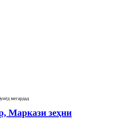
бунёд мегардад
р, Маркази зеҳни