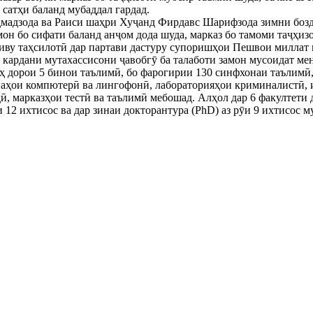
 сатҳи баланд мубаддал гардад.
мадзода ва Раиси шаҳри Хуҷанд Фирдавс Шарифзода зимни бозди
мон бо сифати баланд анҷом дода шуда, марказ бо тамоми таҷҳиз
иву таҳсилотӣ дар партави дастуру супоришҳои Пешвои миллат 
 кардани мутахассисони ҷавобгӯ ба талаботи замон мусоидат ме
 дорои 5 бинои таълимӣ, бо фарогирии 130 синфхонаи таълимӣ, 
аҳои компютерӣ ва лингофонӣ, лабораторияҳои криминалистӣ, и
ӣ, марказҳои тестӣ ва таълимӣ мебошад. Алҳол дар 6 факултети д
и 12 ихтисос ва дар зинаи докторантура (PhD) аз рӯи 9 ихтисос 