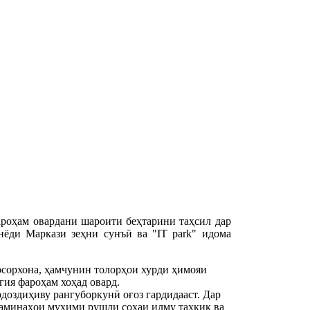
ароҳам овардани шароити беҳтарини таҳсил дар
нёди Маркази зеҳни сунъӣ ва "IT park" идома
 осорхона, ҳамчунин толорҳои хурди ҳимояи
гия фароҳам хоҳад овард.
доздиҳиву рангуборкунӣ оғоз гардидааст. Дар
з заминаҳои муҳими рушди соҳаи илму таҳқиқ ва