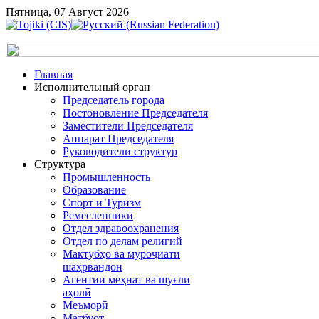
Пятница, 07 Август 2026
Главная
Исполнительный орган
Председатель города
Постоновление Председателя
Заместители Председателя
Аппарат Председателя
Руководители структур
Структура
Промышленность
Образование
Спорт и Туризм
Ремесленники
Отдел здравоохранения
Отдел по делам религий
Мактубҳо ва муроҷиати
шаҳрвандон
Агентии меҳнат ва шуғли
аҳолӣ
Меъморӣ
Матбуот