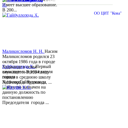
Имеет высшее образование.
В 200...
© 2013-2018 Разработчик и техническая поддержка
ОО ЦИТ "Кова"
Маликисломов Н. Н.
Насим
Маликисломов родился 23
октября 1986 года в городе
Гайбуллозода Х.
Первый
Худжанде в семье
заместитель председателя
служащего. В 1994 году
города
пошел в среднюю школу
ХуджандГайбуллозода
№18 города Худжанда, ...
Хайрулло назначен на
данную должность по
постановлению
Председателя города ...