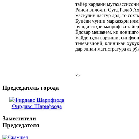
тайёр кардани мутахассисони
Раиси вилояти Суғд Раҷаб Аҳ
масъулин дастур дод, то сохт
Бунёди чунин марказҳои илм
рушди соҳаи маориф ва тайёр
Ёдовар мешавем, ки донишгоҳ
майдонҳои варзишӣ, синфхон
телевизионӣ, клиникаи ҳуқуқ
дар зинаи магистратура аз рӯ
?>
Председатель города
Фирдавс Шарифзода
Заместители
Председателя