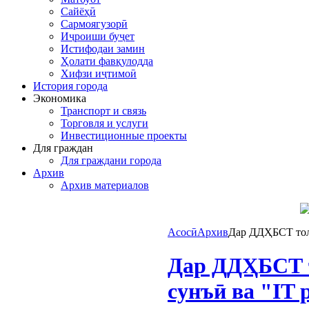
Сайёҳӣ
Сармоягузорӣ
Иҷроиши буҷет
Истифодаи замин
Ҳолати фавқулодда
Хифзи иҷтимоӣ
История города
Экономика
Транспорт и связь
Торговля и услуги
Инвестиционные проекты
Для граждан
Для граждани города
Архив
Архив материалов
Асосӣ
Архив
Дар ДДҲБСТ толо
Дар ДДҲБСТ т
сунъӣ ва "IT 