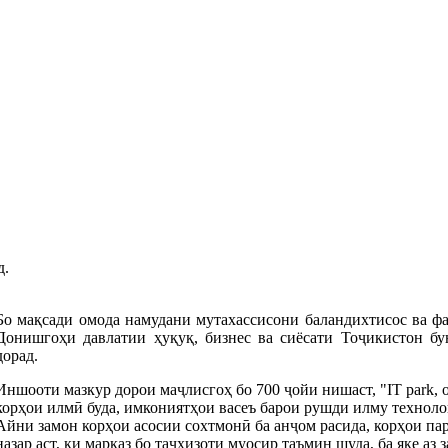
д.
Бо мақсади омода намудани мутахассисони баландихтисос ва ф
Донишгоҳи давлатии ҳуқуқ, бизнес ва сиёсати Тоҷикистон бу
дорад.
Иншооти мазкур дорои маҷлисгоҳ бо 700 ҷойи нишаст, "IT park,
корҳои илмӣ буда, имкониятҳои васеъ барои рушди илму техноло
Айни замон корҳои асосии сохтмонӣ ба анҷом расида, корҳои пар
назар аст, ки марказ бо таҷҳизоти муосир таъмин шуда, ба яке а