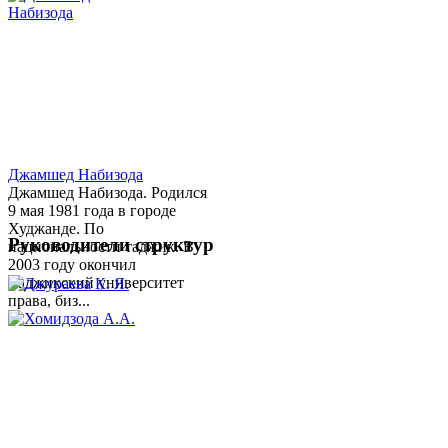
Джамшед Набизода
Джамшед Набизода. Родился
9 мая 1981 года в городе
Худжанде. По
Руководители структур
национальности таджик. В
2003 году окончил
Таджикский университет
права, биз...