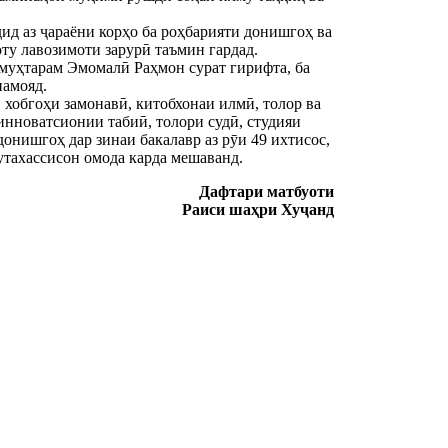
д аз ҷараёни корҳо ба роҳбарияти донишгоҳ ва
оту лавозимоти зарурӣ таъмин гардад.
муҳтарам Эмомалӣ Раҳмон сурат гирифта, ба
намояд.
хобгоҳи замонавӣ, китобхонаи илмӣ, толор ва
нноватсионии табиӣ, толори судӣ, студияи
онишгоҳ дар зинаи бакалавр аз рӯи 49 ихтисос,
мутахассисон омода карда мешаванд.
Дафтари матбуоти
Раиси шаҳри Хуҷанд