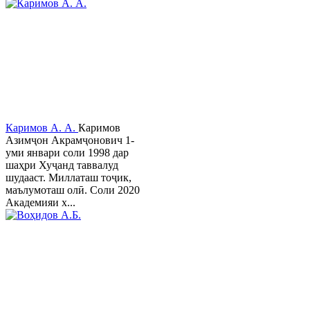
Каримов А. А.
Каримов
Азимҷон Акрамҷонович 1-
уми январи соли 1998 дар
шаҳри Хуҷанд таввалуд
шудааст. Миллаташ тоҷик,
маълумоташ олӣ. Соли 2020
Академияи х...