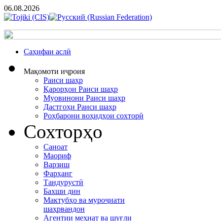
06.08.2026
Cаҳифаи аслӣ
Мақомоти иҷроия
Раиси шаҳр
Қарорҳои Раиси шаҳр
Муовинони Раиси шаҳр
Дастгоҳи Раиси шаҳр
Роҳбарони воҳидҳои сохторӣ
Сохторҳо
Саноат
Маориф
Варзиш
Фарҳанг
Тандурустӣ
Бахши дин
Мактубҳо ва муроҷиати
шаҳрвандон
Агентии меҳнат ва шуғли