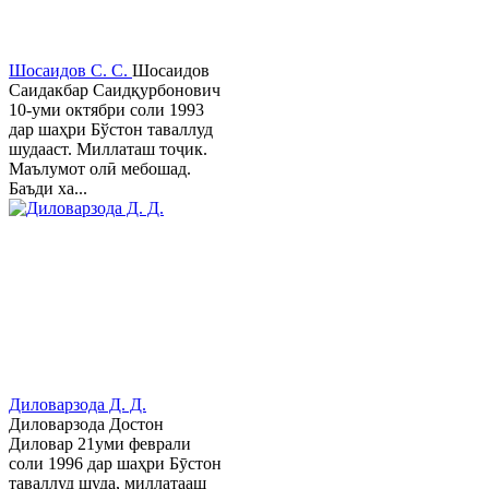
Шосаидов С. С.
Шосаидов
Саидакбар Саидқурбонович
10-уми октябри соли 1993
дар шаҳри Бўстон таваллуд
шудааст. Миллаташ тоҷик.
Маълумот олӣ мебошад.
Баъди ха...
Диловарзода Д. Д.
Диловарзода Достон
Диловар 21уми феврали
соли 1996 дар шаҳри Бӯстон
таваллуд шуда, миллатааш