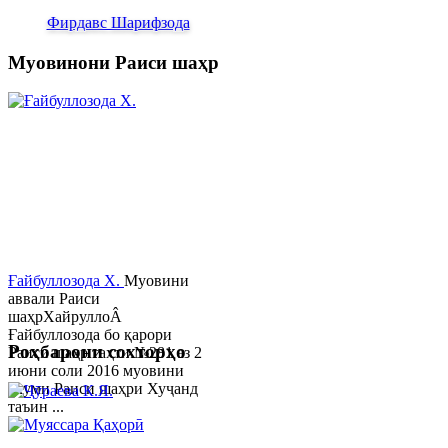
Фирдавс Шарифзода
Муовинони Раиси шаҳр
Ғайбуллозода Х.
Муовини
аввали Раиси
шаҳрХайруллоÂ
Ғайбуллозода бо қарори
Роҳбарони сохторҳо
Раиси шаҳр таҳти №281 аз 2
июни соли 2016 муовини
якуми Раиси шаҳри Хуҷанд
таъин ...