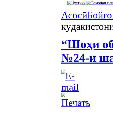
Асосӣ
Бойго
кӯдакистон
“Шоҳи об
№24-и ша