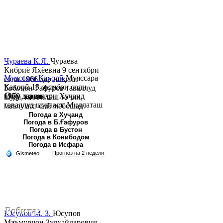
Ҷӯраева К.Я.
Ҷӯраева
Кибриё Яҳёевна 9 сентябри
Муяссара Қаҳорӣ
Муяссара
соли 1966 дар ноҳияи
Қаҳорӣ 15 октябри соли
Бобоҷон Ғафуров таваллуд
Обу хаво
1979 дар шаҳри Хуҷанд
шуда, миллаташ тоҷик,
таваллуд шудааст. Миллаташ
маълумот олӣ мебошад.
тоҷик. Маълумот олӣ. Соли
Соли 1997 Донишг...
Погода в Хуҷанд
Погода в Б.Ғафуров
2002 Донишгоҳи давлатии
Погода в Бустон
Хуҷанд ба...
Погода в Конибодом
Погода в Исфара
Робита:
Юсупов М. З.
Юсупов
Маъмурҷон Зулҳайдарович