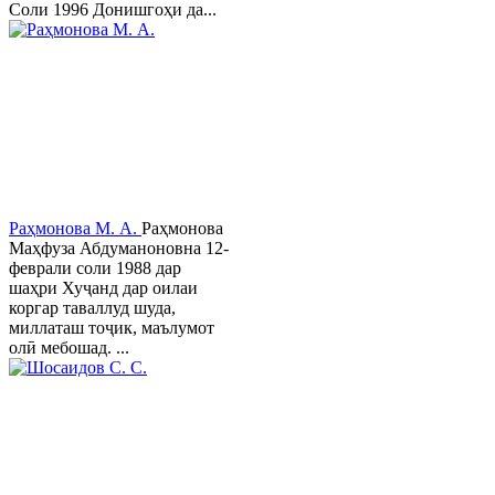
Соли 1996 Донишгоҳи да...
Раҳмонова М. А.
Раҳмонова
Маҳфуза Абдуманоновна 12-
феврали соли 1988 дар
шаҳри Хуҷанд дар оилаи
коргар таваллуд шуда,
миллаташ тоҷик, маълумот
олӣ мебошад. ...