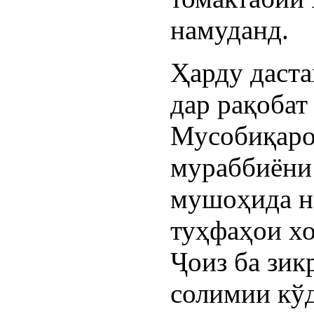
намуданд.
Ҳарду даста
дар рақобат
Мусобиқаро
мураббиёни
мушоҳида н
туҳфаҳои хо
Ҷоиз ба зик
солимии кў