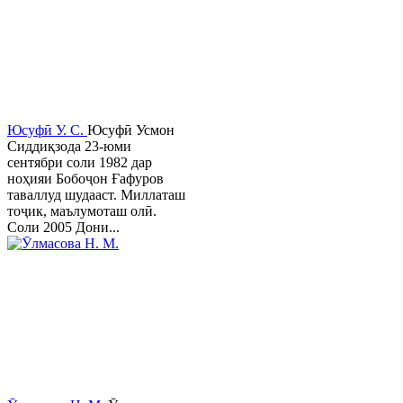
Юсуфӣ У. C.
Юсуфӣ Усмон
Сиддиқзода 23-юми
сентябри соли 1982 дар
ноҳияи Бобоҷон Ғафуров
таваллуд шудааст. Миллаташ
тоҷик, маълумоташ олӣ.
Соли 2005 Дони...