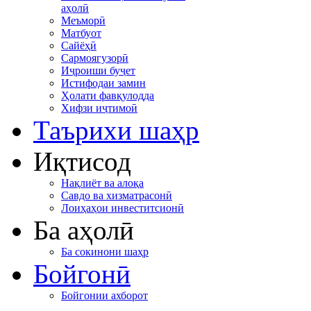
аҳолӣ
Меъморӣ
Матбуот
Сайёҳӣ
Сармоягузорӣ
Иҷроиши буҷет
Истифодаи замин
Ҳолати фавқулодда
Хифзи иҷтимоӣ
Таърихи шаҳр
Иқтисод
Нақлиёт ва алоқа
Савдо ва хизматрасонӣ
Лоиҳаҳои инвеститсионӣ
Ба аҳолӣ
Ба сокинони шаҳр
Бойгонӣ
Бойгонии ахборот