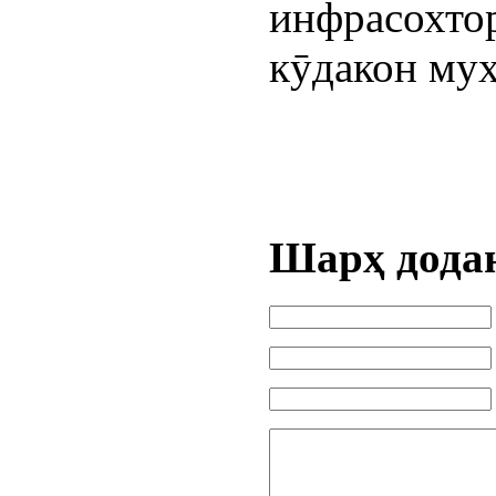
инфрасохтор
кӯдакон муҳ
Шарҳ дода