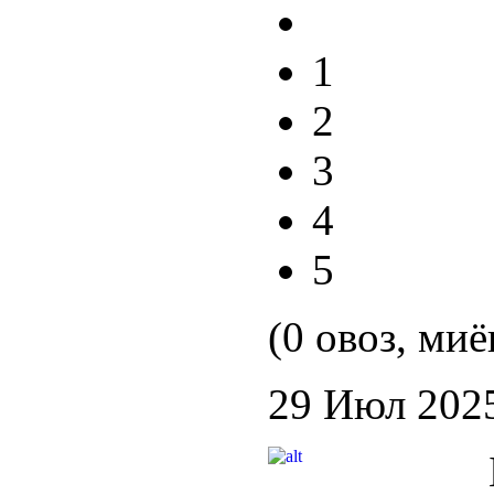
1
2
3
4
5
(0 овоз, миё
29 Июл 202