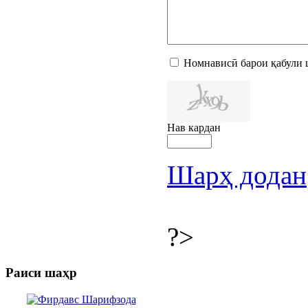
Номнависӣ барои қабули 
Нав кардан
Шарҳ додан
?>
Раиси шаҳр