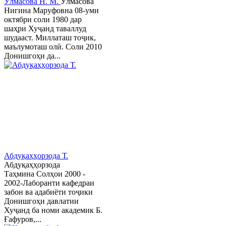
Ӯлмасова Н. М.
Ӯлмасова
Нигина Маруфовна 08-уми
октябри соли 1980 дар
шаҳри Хуҷанд таваллуд
шудааст. Миллаташ тоҷик,
маълумоташ олӣ. Соли 2010
Донишгоҳи да...
Абдуқаҳҳорзода Т.
Абдуқаҳҳорзода
Таҳмина Солҳои 2000 -
2002-Лаборанти кафедраи
забон ва адабиёти тоҷики
Донишгоҳи давлатии
Хуҷанд ба номи академик Б.
Ғафуров,...