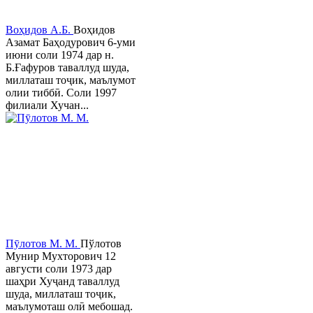
Воҳидов А.Б.
Воҳидов
Азамат Баҳодурович 6-уми
июни соли 1974 дар н.
Б.Ғафуров таваллуд шуда,
миллаташ тоҷик, маълумот
олии тиббӣ. Соли 1997
филиали Хучан...
Пӯлотов М. М.
Пўлотов
Мунир Мухторович 12
августи соли 1973 дар
шаҳри Хуҷанд таваллуд
шуда, миллаташ тоҷик,
маълумоташ олӣ мебошад.