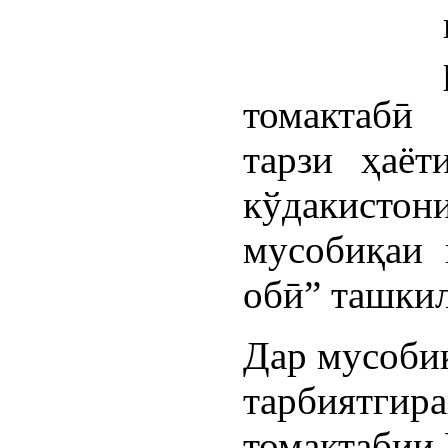
томактабӣ
тарзи ҳаёт
кўдакисто
мусобиқаи
обӣ” ташкил
Дар мусоби
тарбиятгира
томактабии