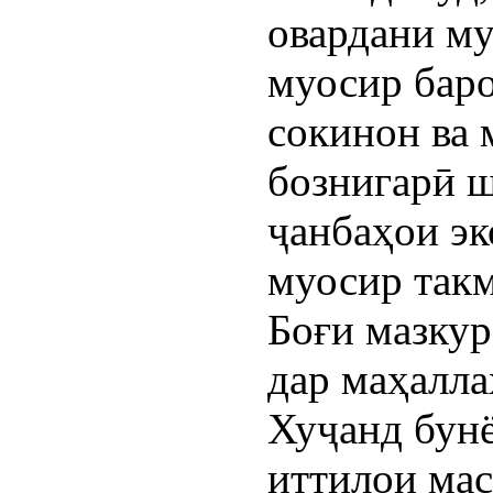
овардани му
муосир баро
сокинон ва 
бознигарӣ ш
ҷанбаҳои эк
муосир такм
Боғи мазкур
дар маҳалла
Хуҷанд бунё
иттилои мас