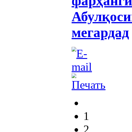
фарҳангӣ
Абулқоси
мегардад
1
2