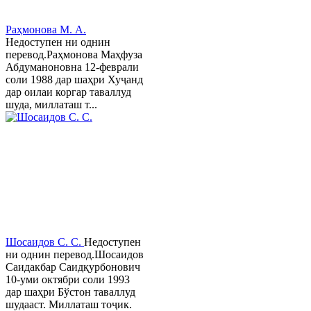
Раҳмонова М. А.
Недоступен ни однин
перевод.Раҳмонова Маҳфуза
Абдуманоновна 12-феврали
соли 1988 дар шаҳри Хуҷанд
дар оилаи коргар таваллуд
шуда, миллаташ т...
Шосаидов С. С.
Недоступен
ни однин перевод.Шосаидов
Саидакбар Саидқурбонович
10-уми октябри соли 1993
дар шаҳри Бўстон таваллуд
шудааст. Миллаташ тоҷик.