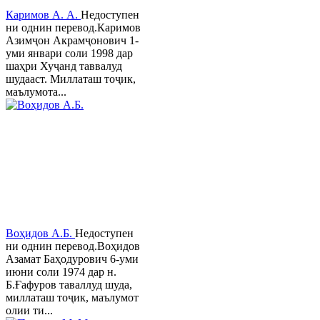
Каримов А. А.
Недоступен
ни однин перевод.Каримов
Азимҷон Акрамҷонович 1-
уми январи соли 1998 дар
шаҳри Хуҷанд таввалуд
шудааст. Миллаташ тоҷик,
маълумота...
Воҳидов А.Б.
Недоступен
ни однин перевод.Воҳидов
Азамат Баҳодурович 6-уми
июни соли 1974 дар н.
Б.Ғафуров таваллуд шуда,
миллаташ тоҷик, маълумот
олии ти...