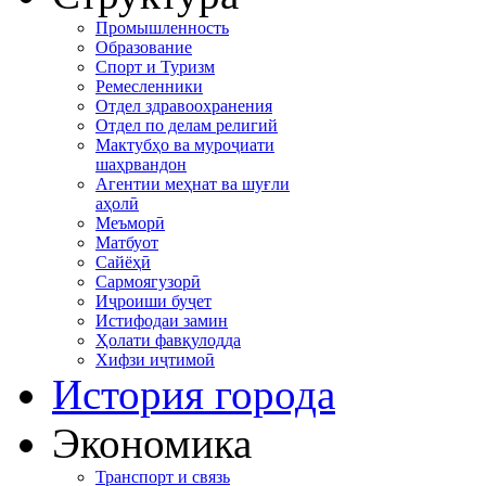
Промышленность
Образование
Спорт и Туризм
Ремесленники
Отдел здравоохранения
Отдел по делам религий
Мактубҳо ва муроҷиати
шаҳрвандон
Агентии меҳнат ва шуғли
аҳолӣ
Меъморӣ
Матбуот
Сайёҳӣ
Сармоягузорӣ
Иҷроиши буҷет
Истифодаи замин
Ҳолати фавқулодда
Хифзи иҷтимоӣ
История города
Экономика
Транспорт и связь