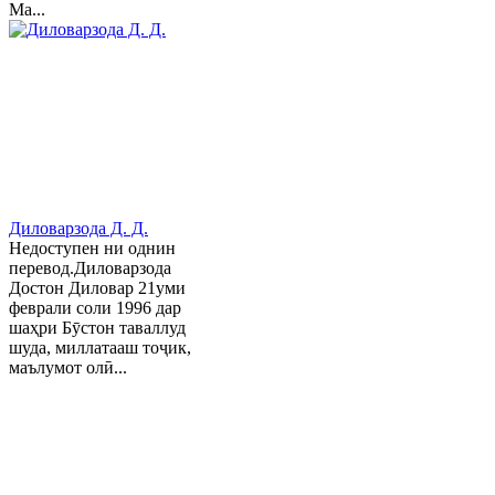
Ма...
Диловарзода Д. Д.
Недоступен ни однин
перевод.Диловарзода
Достон Диловар 21уми
феврали соли 1996 дар
шаҳри Бӯстон таваллуд
шуда, миллатааш тоҷик,
маълумот олӣ...