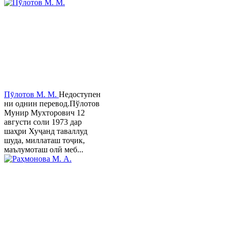
Пӯлотов М. М.
Недоступен
ни однин перевод.Пўлотов
Мунир Мухторович 12
августи соли 1973 дар
шаҳри Хуҷанд таваллуд
шуда, миллаташ тоҷик,
маълумоташ олӣ меб...