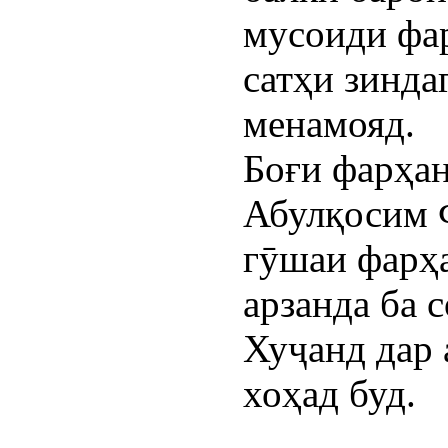
мусоиди фар
сатҳи зинда
менамояд.
Боғи фарҳан
Абулқосим 
гӯшаи фарҳа
арзанда ба 
Хуҷанд дар
хоҳад буд.