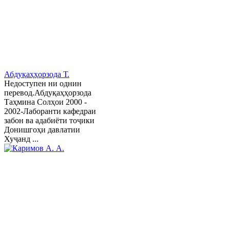
Абдуқаҳҳорзода Т.
Недоступен ни однин
перевод.Абдуқаҳҳорзода
Таҳмина Солҳои 2000 -
2002-Лаборанти кафедраи
забон ва адабиёти тоҷики
Донишгоҳи давлатии
Хуҷанд ...