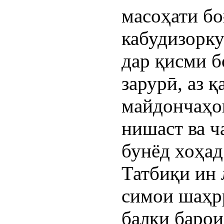
масоҳати бо
кабудизорку
дар қисми 
зарурӣ, аз 
майдончаҳо
нишаст ва 
бунёд хоҳад
Татбиқи ин 
симои шаҳрр
балки баро