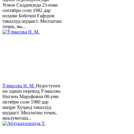
Усмон Сиддиқзода 23-юми
сентябри соли 1982 дар
ноҳияи Бобоҷон Ғафуров
таваллуд шудааст. Миллаташ
тоҷик, ма...
Ӯлмасова Н. М.
Недоступен
ни однин перевод.Ӯлмасова
Нигина Маруфовна 08-уми
октябри соли 1980 дар
шаҳри Хуҷанд таваллуд
шудааст. Миллаташ тоҷик,
маълумоташ...