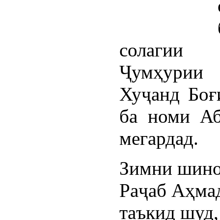
солагии 
Ҷумҳурии 
Хуҷанд Боғ
ба номи Аб
мегардад.
Зимни шино
Раҷаб Аҳмад
таъкид шуд,