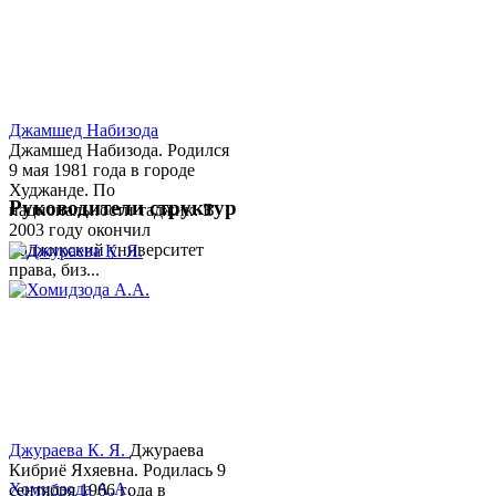
Джамшед Набизода
Джамшед Набизода. Родился
9 мая 1981 года в городе
Худжанде. По
Руководители структур
национальности таджик. В
2003 году окончил
Таджикский университет
права, биз...
Джураева К. Я.
Джураева
Кибриё Яхяевна. Родилась 9
Хомидзода А.А.
сентября 1966 года в