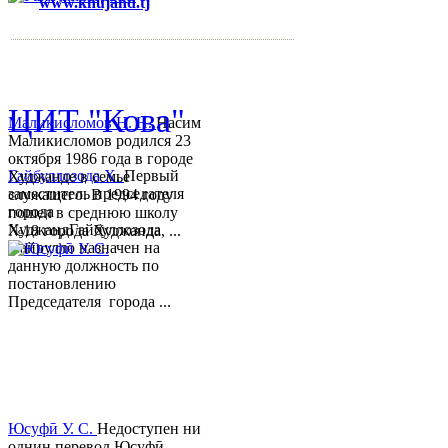
www.khujand.tj
,
e-mail:
mihd.khujand@gmail.com
© 2013-2018 Разработчик и 
ЦИТ "Кова"
Маликисломов Н. Н.
Насим
Маликисломов родился 23
октября 1986 года в городе
Гайбуллозода Х.
Первый
Худжанде в семье
заместитель председателя
служащего. В 1994 году
города
пошел в среднюю школу
ХуджандГайбуллозода
№18 города Худжанда, ...
Хайрулло назначен на
данную должность по
постановлению
Председателя города ...
Юсуфӣ У. C.
Недоступен ни
однин перевод.Юсуфӣ