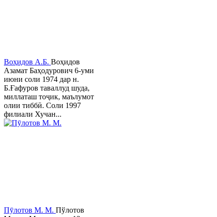
Воҳидов А.Б.
Воҳидов
Азамат Баҳодурович 6-уми
июни соли 1974 дар н.
Б.Ғафуров таваллуд шуда,
миллаташ тоҷик, маълумот
олии тиббӣ. Соли 1997
филиали Хучан...
Пӯлотов М. М.
Пўлотов