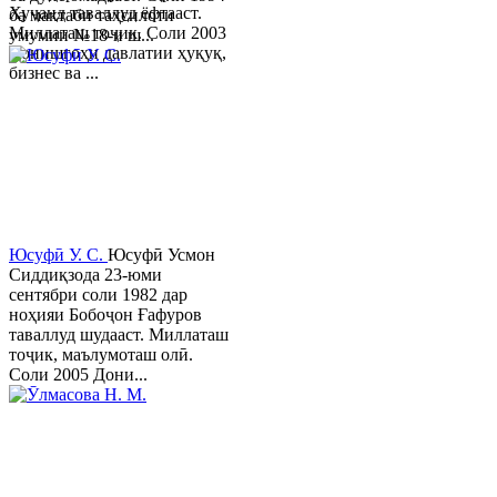
Хуҷанд таваллуд ёфтааст.
ба мактаби таҳсилоти
Миллаташ тоҷик. Соли 2003
умумии №18-и ш...
Донишгоҳи давлатии ҳуқуқ,
бизнес ва ...
Юсуфӣ У. C.
Юсуфӣ Усмон
Сиддиқзода 23-юми
сентябри соли 1982 дар
ноҳияи Бобоҷон Ғафуров
таваллуд шудааст. Миллаташ
тоҷик, маълумоташ олӣ.
Соли 2005 Дони...