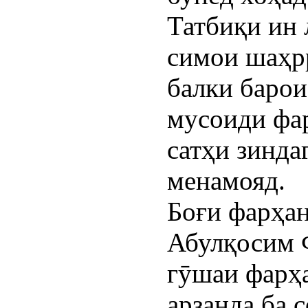
Татбиқи ин 
симои шаҳрр
балки баро
мусоиди фар
сатҳи зинда
менамояд.
Боғи фарҳан
Абулқосим 
гӯшаи фарҳа
арзанда ба 