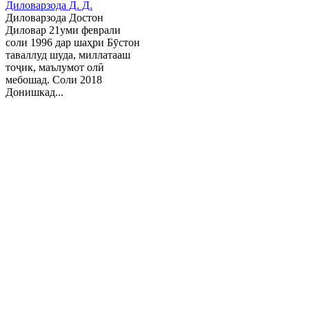
Диловарзода Д. Д.
Диловарзода Достон
Диловар 21уми феврали
соли 1996 дар шаҳри Бӯстон
таваллуд шуда, миллатааш
тоҷик, маълумот олӣ
мебошад. Соли 2018
Донишкад...