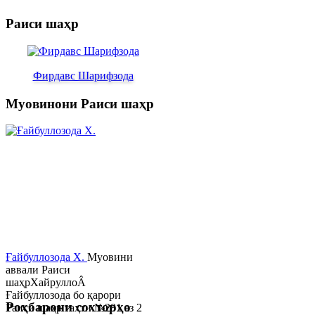
Раиси шаҳр
Фирдавс Шарифзода
Муовинони Раиси шаҳр
Ғайбуллозода Х.
Муовини
аввали Раиси
шаҳрХайруллоÂ
Ғайбуллозода бо қарори
Роҳбарони сохторҳо
Раиси шаҳр таҳти №281 аз 2