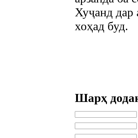
Хуҷанд дар
хоҳад буд.
Шарҳ дода