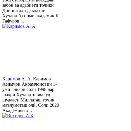
забон ва адабиёти тоҷики
Донишгоҳи давлатии
Хуҷанд ба номи академик Б.
Ғафуров,...
Каримов А. А.
Каримов
Азимҷон Акрамҷонович 1-
уми январи соли 1998 дар
шаҳри Хуҷанд таввалуд
шудааст. Миллаташ тоҷик,
маълумоташ олӣ. Соли 2020
Академияи х...