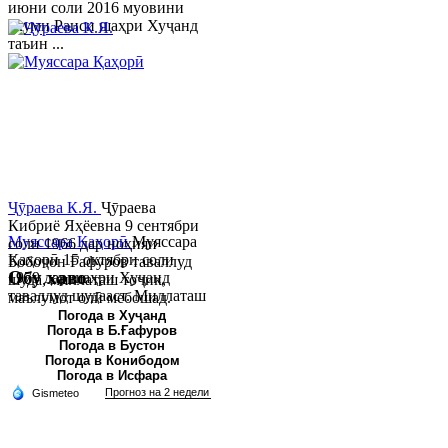
июни соли 2016 муовини
якуми Раиси шаҳри Хуҷанд
таъин ...
Ҷӯраева К.Я.
Ҷӯраева
Кибриё Яҳёевна 9 сентябри
Муяссара Қаҳорӣ
Муяссара
соли 1966 дар ноҳияи
Қаҳорӣ 15 октябри соли
Бобоҷон Ғафуров таваллуд
Обу хаво
1979 дар шаҳри Хуҷанд
шуда, миллаташ тоҷик,
таваллуд шудааст. Миллаташ
маълумот олӣ мебошад.
тоҷик. Маълумот олӣ. Соли
Соли 1997 Донишг...
Погода в Хуҷанд
Погода в Б.Ғафуров
2002 Донишгоҳи давлатии
Погода в Бустон
Хуҷанд ба...
Погода в Конибодом
Погода в Исфара