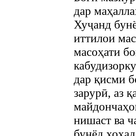
дар маҳалла
Хуҷанд бунё
иттилои мас
масоҳати бо
кабудизорку
дар қисми 
зарурӣ, аз 
майдончаҳо
нишаст ва 
бунёд хоҳад