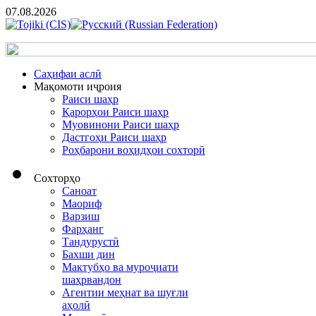
07.08.2026
Cаҳифаи аслӣ
Мақомоти иҷроия
Раиси шаҳр
Қарорҳои Раиси шаҳр
Муовинони Раиси шаҳр
Дастгоҳи Раиси шаҳр
Роҳбарони воҳидҳои сохторӣ
Сохторҳо
Саноат
Маориф
Варзиш
Фарҳанг
Тандурустӣ
Бахши дин
Мактубҳо ва муроҷиати
шаҳрвандон
Агентии меҳнат ва шуғли
аҳолӣ