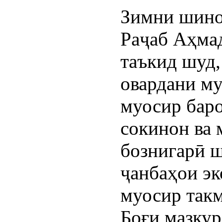
Зимни шино
Раҷаб Аҳмад
таъкид шуд,
овардани му
муосир баро
сокинон ва 
бознигарӣ ш
ҷанбаҳои эк
муосир такм
Боғи мазкур