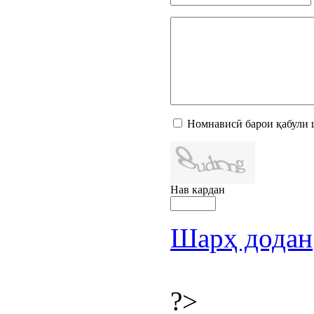
Номнависӣ барои қабули 
Нав кардан
Шарҳ додан
?>