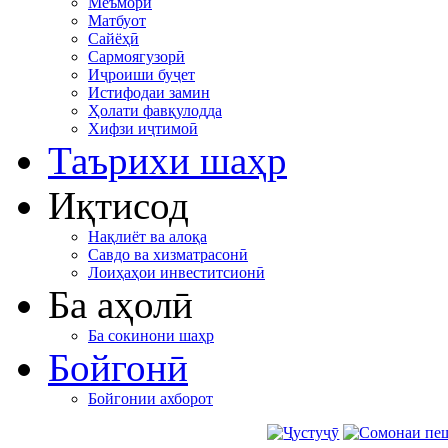
Меъморӣ
Матбуот
Сайёҳӣ
Сармоягузорӣ
Иҷроиши буҷет
Истифодаи замин
Ҳолати фавқулодда
Хифзи иҷтимоӣ
Таърихи шаҳр
Иқтисод
Нақлиёт ва алоқа
Савдо ва хизматрасонӣ
Лоиҳаҳои инвеститсионӣ
Ба аҳолӣ
Ба сокинони шаҳр
Бойгонӣ
Бойгонии ахборот