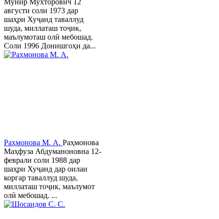
Мунир Мухторович 12
августи соли 1973 дар
шаҳри Хуҷанд таваллуд
шуда, миллаташ тоҷик,
маълумоташ олӣ мебошад.
Соли 1996 Донишгоҳи да...
Раҳмонова М. А.
Раҳмонова
Маҳфуза Абдуманоновна 12-
феврали соли 1988 дар
шаҳри Хуҷанд дар оилаи
коргар таваллуд шуда,
миллаташ тоҷик, маълумот
олӣ мебошад. ...