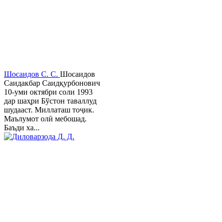
Шосаидов С. С.
Шосаидов
Саидакбар Саидқурбонович
10-уми октябри соли 1993
дар шаҳри Бўстон таваллуд
шудааст. Миллаташ тоҷик.
Маълумот олӣ мебошад.
Баъди ха...