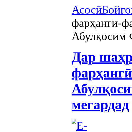
Асосӣ
Бойго
фарҳангӣ-фа
Абулқосим 
Дар шаҳр
фарҳангӣ
Абулқоси
мегардад