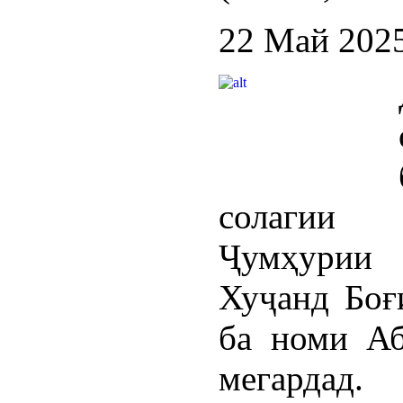
22 Май 202
солагии 
Ҷумҳурии 
Хуҷанд Боғ
ба номи Аб
мегардад.