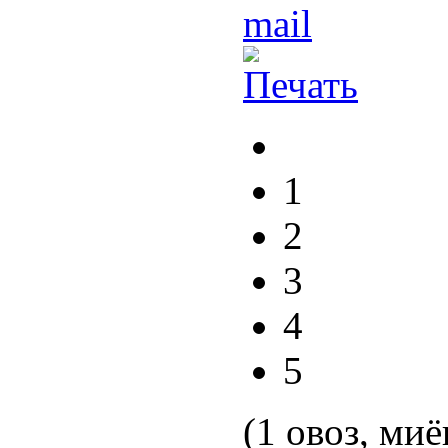
1
2
3
4
5
(1 овоз, миё