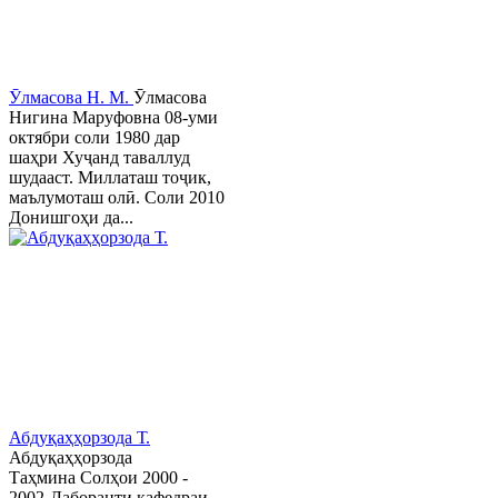
Ӯлмасова Н. М.
Ӯлмасова
Нигина Маруфовна 08-уми
октябри соли 1980 дар
шаҳри Хуҷанд таваллуд
шудааст. Миллаташ тоҷик,
маълумоташ олӣ. Соли 2010
Донишгоҳи да...
Абдуқаҳҳорзода Т.
Абдуқаҳҳорзода
Таҳмина Солҳои 2000 -
2002-Лаборанти кафедраи