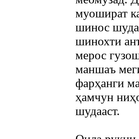
муошират ка
шинос шудан
шинохти анъа
мерос гузош
маншаъ меги
фарҳанги ма
ҳамчун ниҳо
шудааст.
Оила рукни 