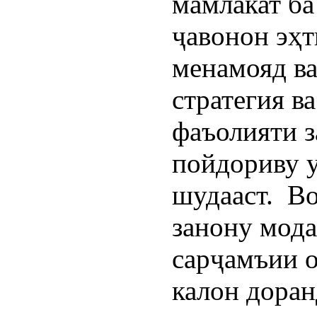
мамлакат ба
ҷавонон эҳт
менамояд ва
стратегия в
фаъолияти з
пойдориву у
шудааст.  В
занону мода
сарҷамъии о
калон доран