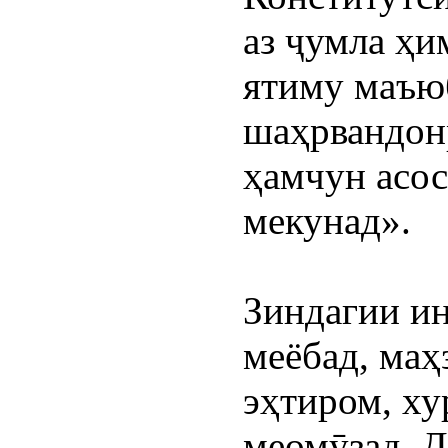
аз ҷумла ҳи
ятиму маъюб
шаҳрвандонр
ҳамчун асос
мекунад».
Зиндагии ин
меёбад, маҳз
эҳтиром, ху
меомӯзад. Д