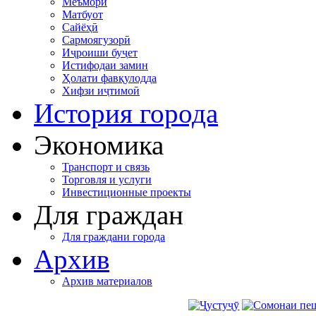
Меъморӣ
Матбуот
Сайёҳӣ
Сармоягузорӣ
Иҷроиши буҷет
Истифодаи замин
Ҳолати фавқулодда
Хифзи иҷтимоӣ
История города
Экономика
Транспорт и связь
Торговля и услуги
Инвестиционные проекты
Для граждан
Для граждани города
Архив
Архив материалов