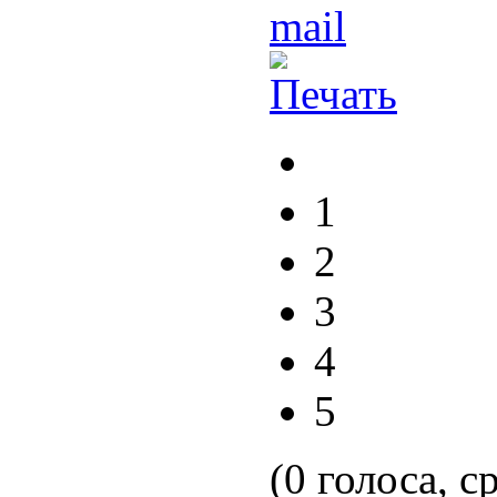
1
2
3
4
5
(0 голоса, с