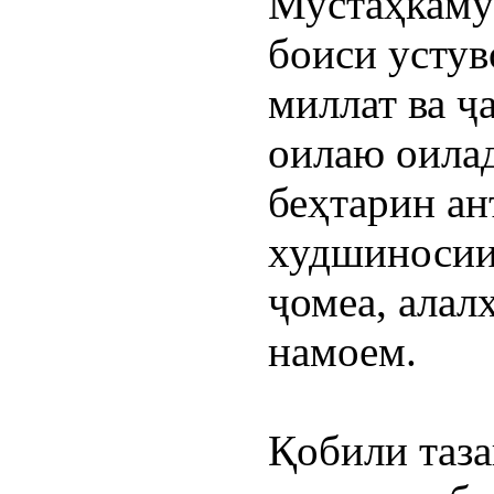
Мустаҳкаму 
боиси устув
миллат ва ҷа
оилаю оилад
беҳтарин ан
худшиносии 
ҷомеа, алал
намоем.
Қобили таза