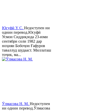
Юсуфӣ У. C.
Недоступен ни
однин перевод.Юсуфӣ
Усмон Сиддиқзода 23-юми
сентябри соли 1982 дар
ноҳияи Бобоҷон Ғафуров
таваллуд шудааст. Миллаташ
тоҷик, ма...
Ӯлмасова Н. М.
Недоступен
ни однин перевод.Ӯлмасова