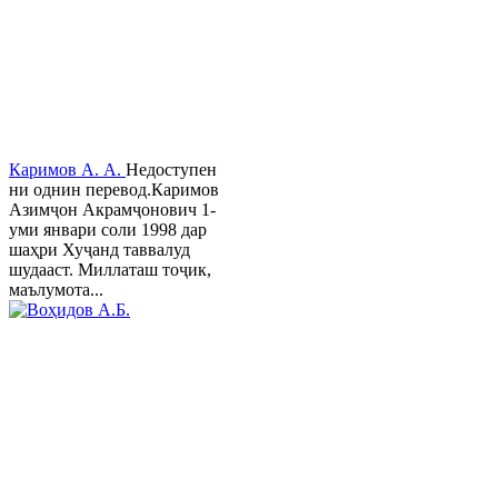
Каримов А. А.
Недоступен
ни однин перевод.Каримов
Азимҷон Акрамҷонович 1-
уми январи соли 1998 дар
шаҳри Хуҷанд таввалуд
шудааст. Миллаташ тоҷик,
маълумота...