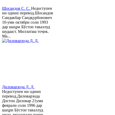
Шосаидов С. С.
Недоступен
ни однин перевод.Шосаидов
Саидакбар Саидқурбонович
10-уми октябри соли 1993
дар шаҳри Бўстон таваллуд
шудааст. Миллаташ тоҷик.
Ма...
Диловарзода Д. Д.
Недоступен ни однин
перевод.Диловарзода
Достон Диловар 21уми
феврали соли 1996 дар
шаҳри Бӯстон таваллуд
шуда, миллатааш тоҷик,