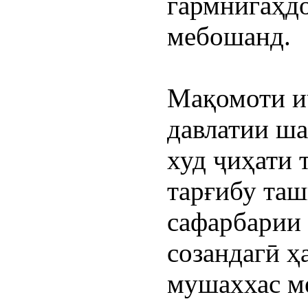
гармнигаҳдо
мебошанд.
Мақомоти и
давлатии ша
худ ҷиҳати 
тарғибу таш
сафарбарии 
созандагӣ ҳ
мушаххас м