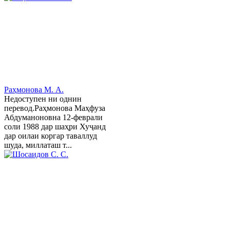
Раҳмонова М. А.
Недоступен ни однин
перевод.Раҳмонова Маҳфуза
Абдуманоновна 12-феврали
соли 1988 дар шаҳри Хуҷанд
дар оилаи коргар таваллуд
шуда, миллаташ т...