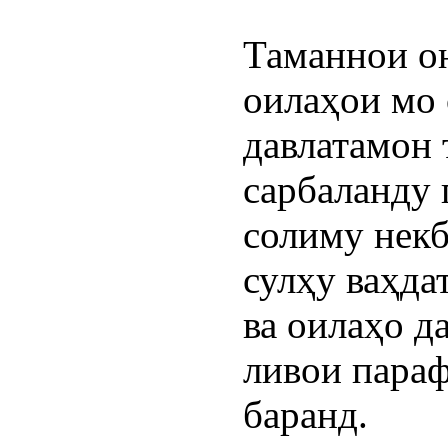
Таманнои он
оилаҳои мо 
давлатамон 
сарбаланду 
солиму некб
сулҳу ваҳда
ва оилаҳо да
ливои параф
баранд.