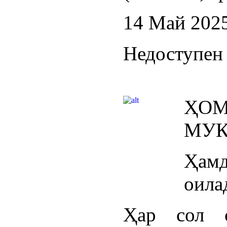
14 Май 202
Недоступен 
ҲО
МУҚ
Ҳа
оила
Ҳар сол 