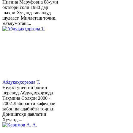
Нигина Маруфовна 08-уми
октябри соли 1980 дар
шаҳри Хуҷанд таваллуд
шудааст. Миллаташ тоҷик,
маълумоташ...
Абдуқаҳҳорзода Т.
Недоступен ни однин
перевод.Абдуқаҳҳорзода
Таҳмина Солҳои 2000 -
2002-Лаборанти кафедраи
забон ва адабиёти тоҷики
Донишгоҳи давлатии
Хуҷанд ...