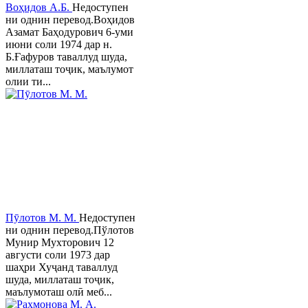
Воҳидов А.Б.
Недоступен
ни однин перевод.Воҳидов
Азамат Баҳодурович 6-уми
июни соли 1974 дар н.
Б.Ғафуров таваллуд шуда,
миллаташ тоҷик, маълумот
олии ти...
Пӯлотов М. М.
Недоступен
ни однин перевод.Пўлотов
Мунир Мухторович 12
августи соли 1973 дар
шаҳри Хуҷанд таваллуд
шуда, миллаташ тоҷик,
маълумоташ олӣ меб...