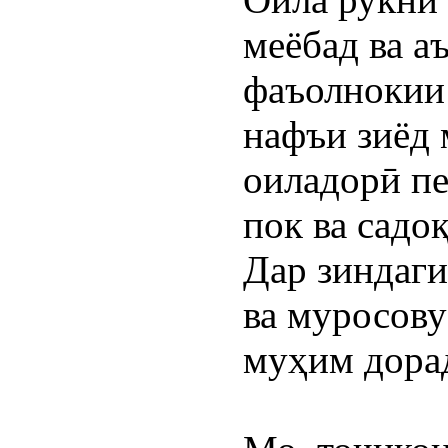
меёбад ва а
фаъолнокии 
нафъи зиёд 
оиладорӣ пе
пок ва садоқ
Дар зиндаги
ва муросову
муҳим дора