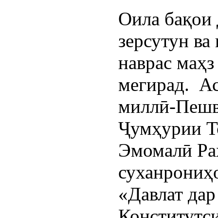
Оила бақои д
зерсутун ва
наврас маҳз
мегирад.  А
миллӣ-Пешво
Ҷумҳурии Т
Эмомалӣ Раҳ
суханрониҳо
«Давлат дар
Конститутси