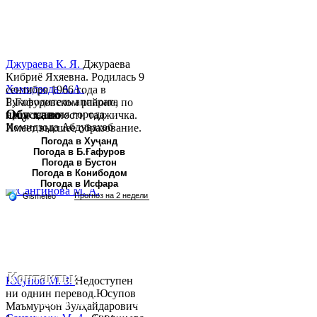
Джураева К. Я.
Джураева
Кибриё Яхяевна. Родилась 9
Хомидзода А.А.
сентября 1966 года в
Руководитель аппарата
Б.Гафуровском районе, по
Обу хаво
председателя города
национальности таджичка.
Хомидзода Абдувахоб
Имеет высшее образование.
Абдумаджид родился 8
В 1997 ...
Погода в Хуҷанд
Погода в Б.Ғафуров
июня 1978 года в городе
Погода в Бустон
Худжанде. По
Погода в Конибодом
национальности...
Погода в Исфара
Контакты:
Юсупов М. З.
Недоступен
ни однин перевод.Юсупов
Республика Таджикистан,
Маъмурҷон Зулҳайдарович
Согдийскый область,