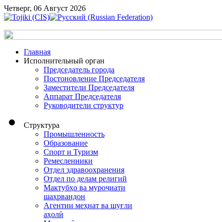
Четверг, 06 Август 2026
Главная
Исполнительный орган
Председатель города
Постоновление Председателя
Заместители Председателя
Аппарат Председателя
Руководители структур
Структура
Промышленность
Образование
Спорт и Туризм
Ремесленники
Отдел здравоохранения
Отдел по делам религий
Мактубҳо ва муроҷиати
шаҳрвандон
Агентии меҳнат ва шуғли
аҳолӣ