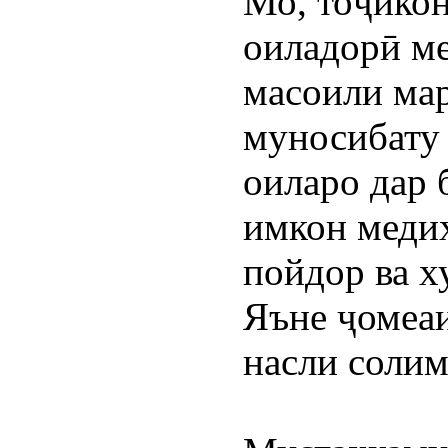
Мо, тоҷикон
оиладорӣ ме
масоили мар
муносибату 
оиларо дар 
имкон медиҳ
пойдор ва х
Яъне ҷомеаи
насли солим