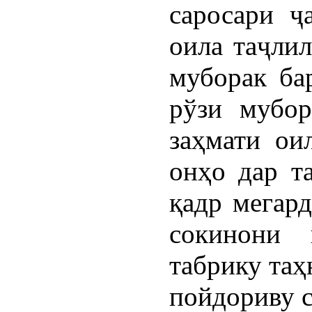
саросари ҷ
оила таҷлил
муборак ба
рўзи мубор
заҳмати ои
онҳо дар т
қадр мегард
сокинони
табрику таҳ
пойдориву 