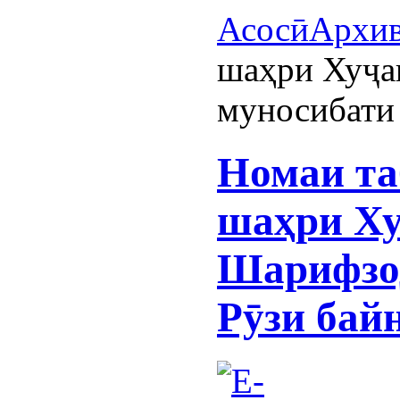
Асосӣ
Архи
шаҳри Хуҷа
муносибати
Номаи та
шаҳри Ху
Шарифзод
Рӯзи бай