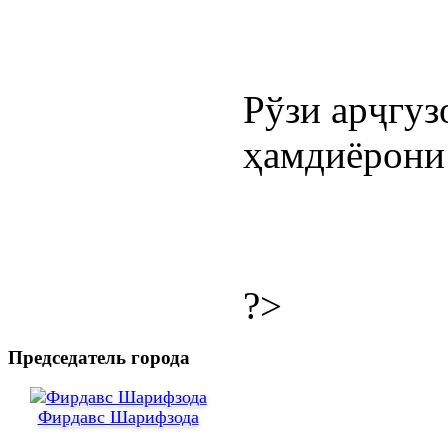
Рўзи арҷгуз
ҳамдиёрони 
?>
Председатель города
Фирдавс Шарифзода