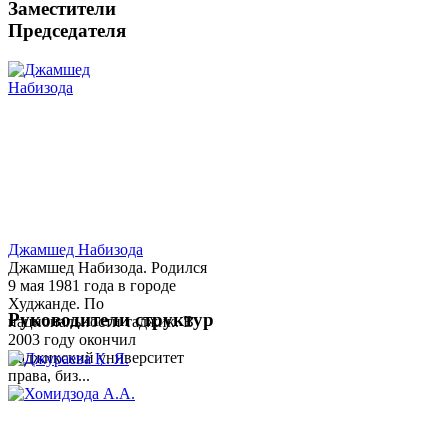
Заместители
Председателя
Джамшед Набизода
Джамшед Набизода. Родился
9 мая 1981 года в городе
Худжанде. По
Руководители структур
национальности таджик. В
2003 году окончил
Таджикский университет
права, биз...