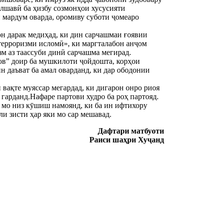
илшавӣ ба ҳизбу созмонҳои хусусияти
 мардум оварда, оромиву суботи ҷомеаро
он дарак медиҳад, ки дин сарчашмаи ғоявии
терроризми исломӣ», ки маргталабон анҷом
зм аз таассуби динӣ сарчашма мегирад.
ов” доир ба мушкилоти ҷойдошта, корҳои
н даъват ба амал оварданд, ки дар ободонии
 вақте муяссар мегардад, ки дигарон онро риоя
 гарданд.Нафаре партови худро ба роҳ партояд.
 мо низ кӯшиш намоянд, ки ба ин ифтихору
и зисти ҳар яки мо сар мешавад.
Дафтари матбуоти
Раиси шаҳри Хуҷанд