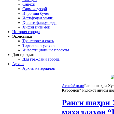
Сайёҳӣ
Сармоягузорӣ
Иҷроиши буҷет
Истифодаи замин
Ҳолати фавқулодда
Хифзи иҷтимоӣ
История города
Экономика
Транспорт и связь
Торговля и услуги
Инвестиционные проекты
Для граждан
Для граждани города
Архив
Архив материалов
Асосӣ
Архив
Раиси шаҳри Хуҷ
Қурбонов” мулоқот анҷом до
Раиси шаҳри 
маҳаллаҳои “