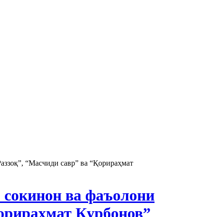
аззоқ”, “Масчиди савр” ва “Қорираҳмат
 сокинон ва фаъолони
Қорираҳмат Қурбонов”