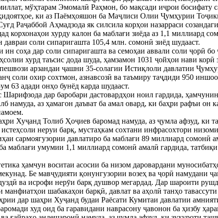
миллат, мўҳтарам Эмомалӣ Раҳмон, бо мақсади иҷрои босифату 
ҳидоятҳое, ки аз Паёмҳояшон ба Маҷлиси Олии Ҷумҳурии Тоҷик
Суғд Раҷаббой Аҳмадзода як силсила корҳои назарраси созандаги
адад корхонаҳои хурду калон ба маблағи зиёда аз 1,1 миллиард с
н давраи соли сипаригашта 105,4 млн. сомонӣ зиёд шудааст.
ин соҳа дар соли сипаригашта ва семоҳаи аввали соли ҷорӣ бо 
ҳсолии хурд таъсис дода шуда, ҳамзамон 1031 ҷойҳои нави корӣ 
 пешвози арзандаи ҷашни 35-солагии Истиқлоли давлатии Ҷумҳ
панҷ соли охир сохтмон, азнавсозӣ ва таъмиру таҷдиди 950 иншо
ум 63 адади онҳо бунёд карда шудааст.
 Шарифзода дар баробари дастовардҳои ноил гардида, ҳамчунин
лб намуда, аз ҳамагон даъват ба амал овард, ки баҳри рафъи он 
намоем.
ҳри Хуҷанд Толиб Ҳоҷиев баромад намуда, аз ҷумла афзуд, ки 
 истеҳсоли неруи барқ, мустаҳкам сохтани инфрасохтори низоми
иҳаи сармоягузории давлатиро ба маблағи 89 миллиард сомонӣ ам
 ба маблағи умумии 1,1 миллиард сомонӣ амалӣ гардида, татбиқи 
гетика ҳамчун воситаи асосии ба низом даровардани муносибат
екунад. Бе мавҷудияти қонунгузории возеҳ ва ҷорӣ намудани ҷ
дуздӣ ва исрофи нерӯи барқ душвор мегардад. Дар шароити руш
и манфиатҳои шабакаҳои барқӣ, давлат ва аҳолӣ танҳо тавассут
рии дар шаҳри Хуҷанд будаи Раёсати Кумитаи давлатии амният
аромади худ оид ба гаравидани наврасону ҷавонон ба ҳизбу ҳар
 ва ғайраҳо андешаронӣ намуда, аз ҷумла афзуд, ки зуҳуроти таш