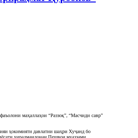
фаъолони маҳаллаҳои “Раззоқ”, “Масчиди савр”
оияи ҳокимияти давлатии шаҳри Хуҷанд бо
сиёсати хирадмандонаи Пешвои муаззами