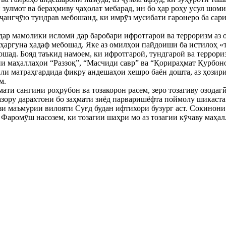
 зулмот ва бераҳмиву ҷаҳолат мебарад, ин бо ҳар роҳу усул шом
ҷангҷӯю тундрав мебошанд, ки имрӯз мусибати гаронеро ба сари
дар мамолики исломӣ дар баробари ифротгароӣ ва терроризм аз 
 ҳаргуна ҳадаф мебошад. Яке аз омилҳои пайдоиши ба истилоҳ «
ошад. Бояд таъкид намоем, ки ифротгароӣ, тундгароӣ ва террори
и маҳаллаҳои “Раззоқ”, “Масчиди савр” ва “Қорираҳмат Қурбон
ли матраҳгардида фикру андешаҳои хешро баён дошта, аз ҳозири
м.
ати сангини роҳрӯбон ва тозакорон расем, зеро тозагиву озодагӣ
зазору дарахтони бо заҳмати зиёд парваришёфта поймолу шикаста
и маъмурии вилояти Суғд будан ифтихори бузург аст. Сокинони
Фаромӯш насозем, ки тозагии шаҳри мо аз тозагии кӯчаву маҳалл