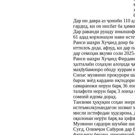
Дар ин давра аз ҷониби 110 
гардид, ки он нисбат ба ҳами
Дар раванди рушду инкишофи 
61 адад корхонаҳои нави исте
Раиси шаҳри Хуҷанд доир ба
иттилоъ дода, афзуд, ки дар 
дар семоҳаи якуми соли 2025-
Раиси шаҳри Хуҷанд Фирдавс
ҳалталаби соҳаҳои алоҳида ҷа
маҳбубамонро ободу хуррам 
Сипас муовини прокурори ша
барои зиёд кардани иқтидори
самараноки неруи барқ 36 ло
талафоти неруи барқ 3 лоиҳа
сомонӣ идома дорад.
Танзими ҳуқуқии соҳаи энер
истеъмолкунандагон хизмат м
мисли истифодаи худсарона, 
оқилонаи нерӯи барқ ва ҳифз
Муовини сардори шуъбаи шаҳ
Суғд, Олимҷон Сабуров дар б
фарҳанги бегона, ҷинояткорӣ