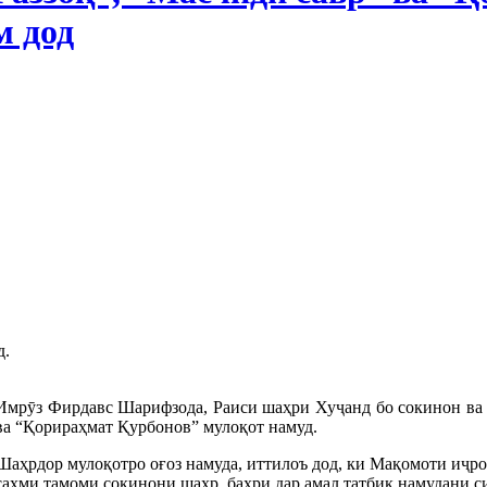
м дод
д.
Имрӯз Фирдавс Шарифзода, Раиси шаҳри Хуҷанд бо сокинон ва 
ва “Қорираҳмат Қурбонов” мулоқот намуд.
Шаҳрдор мулоқотро оғоз намуда, иттилоъ дод, ки Мақомоти иҷр
саҳми тамоми сокинони шаҳр, баҳри дар амал татбиқ намудани 