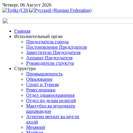
Четверг, 06 Август 2026
Главная
Исполнительный орган
Председатель города
Постоновление Председателя
Заместители Председателя
Аппарат Председателя
Руководители структур
Структура
Промышленность
Образование
Спорт и Туризм
Ремесленники
Отдел здравоохранения
Отдел по делам религий
Мактубҳо ва муроҷиати
шаҳрвандон
Агентии меҳнат ва шуғли
аҳолӣ
Меъморӣ
Матбуот