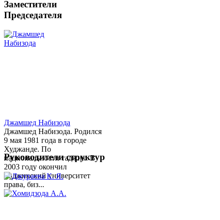
Заместители
Председателя
Джамшед Набизода
Джамшед Набизода. Родился
9 мая 1981 года в городе
Худжанде. По
Руководители структур
национальности таджик. В
2003 году окончил
Таджикский университет
права, биз...