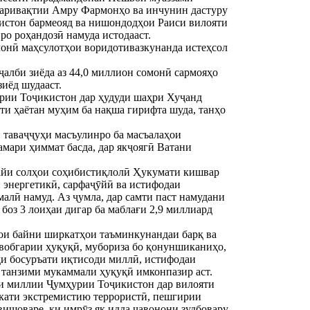
саривақтии Амру Фармонҳо ва инчунин дастуру
истон бармеояд ва нишондодҳои Раиси вилояти
ро роҳандозӣ намуда истодааст.
омонӣ маҳсулотҳои воридотивазкунанда истеҳсол
ҷалби зиёда аз 44,0 миллион сомонӣ сармояҳо
зиёд шудааст.
урии Тоҷикистон дар ҳудуди шаҳри Хуҷанд
оти ҳаётан муҳим ба нақша гирифта шуда, танҳо
 таваҷҷуҳи масъулинро ба масъалаҳои
камари ҳиммат басда, дар якҷоягӣ Ватани
тайи солҳои соҳибистиқлолӣ Ҳукумати кишвар
 энергетикӣ, сарфаҷӯйӣ ва истифодаи
алӣ намуд. Аз ҷумла, дар самти паст намудани
боз 3 лоиҳаи дигар ба маблағи 2,9 миллиард
ҳои байни ширкатҳои таъминкунандаи барқ ва
авобгарии ҳуқуқӣ, мубориза бо қонуншиканиҳо,
ди босуръати иқтисоди миллӣ, истифодаи
и танзими мукаммали ҳуқуқӣ имконпазир аст.
и миллии Ҷумҳурии Тоҷикистон дар вилояти
акати экстремистию террористӣ, пешгирии
вишоваре, ки имрӯз як идда ҷавонони зудбовару