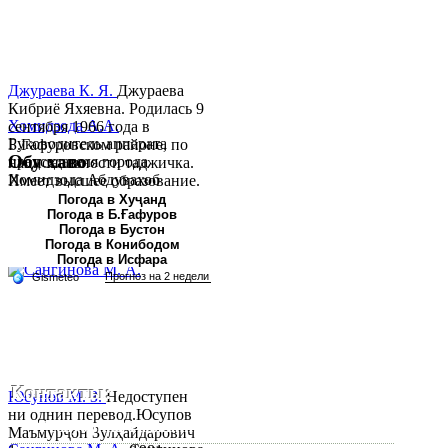
Джураева К. Я.
Джураева
Кибриё Яхяевна. Родилась 9
Хомидзода А.А.
сентября 1966 года в
Руководитель аппарата
Б.Гафуровском районе, по
Обу хаво
председателя города
национальности таджичка.
Хомидзода Абдувахоб
Имеет высшее образование.
Абдумаджид родился 8
В 1997 ...
Погода в Хуҷанд
Погода в Б.Ғафуров
июня 1978 года в городе
Погода в Бустон
Худжанде. По
Погода в Конибодом
национальности...
Погода в Исфара
Контакты:
Юсупов М. З.
Недоступен
ни однин перевод.Юсупов
Республика Таджикистан, Согдийскый область,
Маъмурҷон Зулҳайдарович