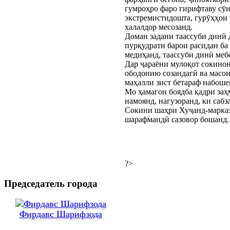
гумроҳро фаро гирифтаву сӯи
экстремистидошта, гурӯҳҳои 
халалдор месозанд.
Доман задани таассуби динӣ 
пурқудрати барои расидан ба
медиҳанд, таассуби динӣ меб
Дар ҷараёни мулоқот сокинон
ободонию созандагӣ ва масои
маҳалли зист бетараф набоше
Мо ҳамагон боядба қадри заҳм
намоянд, нагузоранд, ки саб
Сокини шаҳри Хуҷанд-марказ
шарафмандӣ сазовор бошанд. 
?>
Председатель города
Фирдавс Шарифзода