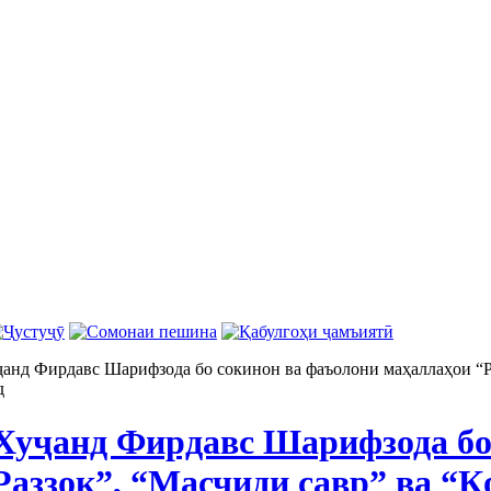
анд Фирдавс Шарифзода бо сокинон ва фаъолони маҳаллаҳои “Р
д
Хуҷанд Фирдавс Шарифзода бо
Раззоқ”, “Масчиди савр” ва “