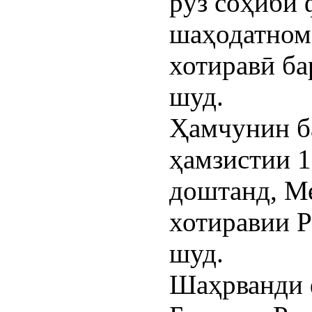
рўз соҳиби 
шаҳодатнома
хотиравӣ ба
шуд.
Ҳамчунин ба
ҳамзистии 15
доштанд, М
хотиравии 
шуд.
Шаҳрванди 