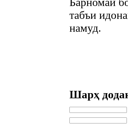
Барномаи б
табъи идон
намуд.
Шарҳ дода