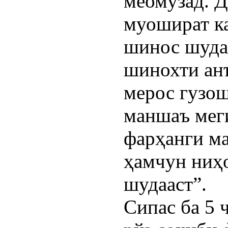
меомӯзад. 
муошират ка
шинос шуда
шинохти анъ
мерос гузош
маншаъ меги
фарҳанги м
ҳамчун ниҳ
шудааст”.
Сипас ба 5 