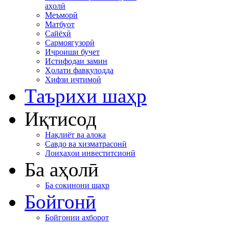
аҳолӣ
Меъморӣ
Матбуот
Сайёҳӣ
Сармоягузорӣ
Иҷроиши буҷет
Истифодаи замин
Ҳолати фавқулодда
Хифзи иҷтимоӣ
Таърихи шаҳр
Иқтисод
Нақлиёт ва алоқа
Савдо ва хизматрасонӣ
Лоиҳаҳои инвеститсионӣ
Ба аҳолӣ
Ба сокинони шаҳр
Бойгонӣ
Бойгонии ахборот