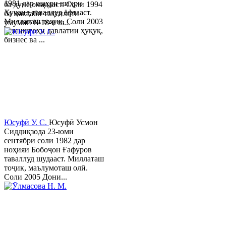
1981 дар шаҳри шаҳри
ба дунё омадааст. Соли 1994
Хуҷанд таваллуд ёфтааст.
ба мактаби таҳсилоти
Миллаташ тоҷик. Соли 2003
умумии №18-и ш...
Донишгоҳи давлатии ҳуқуқ,
бизнес ва ...
Юсуфӣ У. C.
Юсуфӣ Усмон
Сиддиқзода 23-юми
сентябри соли 1982 дар
ноҳияи Бобоҷон Ғафуров
таваллуд шудааст. Миллаташ
тоҷик, маълумоташ олӣ.
Соли 2005 Дони...