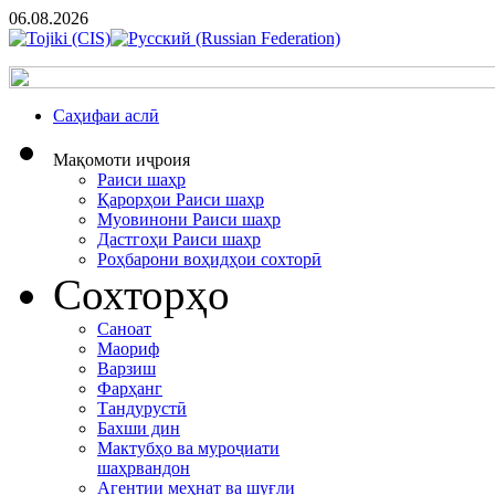
06.08.2026
Cаҳифаи аслӣ
Мақомоти иҷроия
Раиси шаҳр
Қарорҳои Раиси шаҳр
Муовинони Раиси шаҳр
Дастгоҳи Раиси шаҳр
Роҳбарони воҳидҳои сохторӣ
Сохторҳо
Саноат
Маориф
Варзиш
Фарҳанг
Тандурустӣ
Бахши дин
Мактубҳо ва муроҷиати
шаҳрвандон
Агентии меҳнат ва шуғли