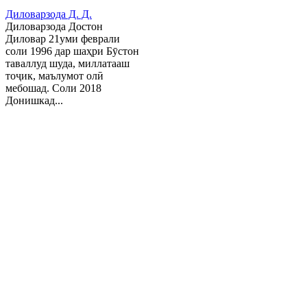
Диловарзода Д. Д.
Диловарзода Достон
Диловар 21уми феврали
соли 1996 дар шаҳри Бӯстон
таваллуд шуда, миллатааш
тоҷик, маълумот олӣ
мебошад. Соли 2018
Донишкад...