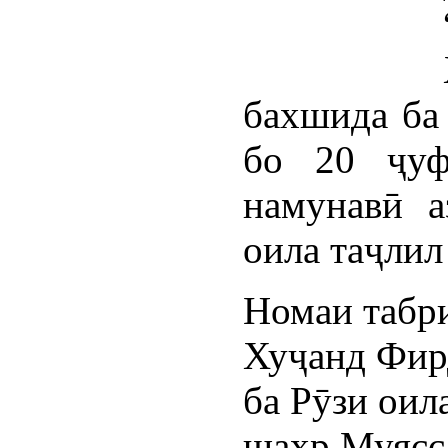
бахшида ба
бо 20 ҷуф
намунавӣ а
оила таҷлил
Номаи табр
Хуҷанд Фир
ба Рӯзи оил
шаҳр Муясс