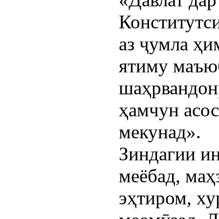
Конститутси
аз ҷумла ҳи
ятиму маъюб
шаҳрвандонр
ҳамчун асо
мекунад».
Зиндагии ин
меёбад, маҳ
эҳтиром, ху