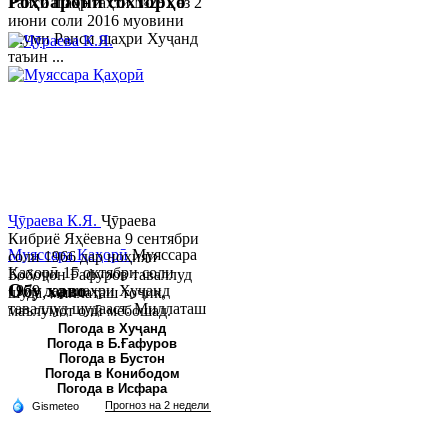
Роҳбарони сохторҳо
Раиси шаҳр таҳти №281 аз 2
июни соли 2016 муовини
якуми Раиси шаҳри Хуҷанд
таъин ...
Ҷӯраева К.Я.
Ҷӯраева
Кибриё Яҳёевна 9 сентябри
Муяссара Қаҳорӣ
Муяссара
соли 1966 дар ноҳияи
Қаҳорӣ 15 октябри соли
Бобоҷон Ғафуров таваллуд
Обу хаво
1979 дар шаҳри Хуҷанд
шуда, миллаташ тоҷик,
таваллуд шудааст. Миллаташ
маълумот олӣ мебошад.
тоҷик. Маълумот олӣ. Соли
Соли 1997 Донишг...
Погода в Хуҷанд
Погода в Б.Ғафуров
2002 Донишгоҳи давлатии
Погода в Бустон
Хуҷанд ба...
Погода в Конибодом
Погода в Исфара