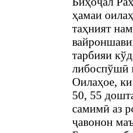
Биҳоҷал Ра
ҳамаи оилаҳ
таҳният на
вайроншави
тарбияи кўд
либоспўшӣ 
Оилаҳое, ки 
50, 55 дошт
самимӣ аз р
ҷавонон маъ