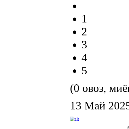
1
2
3
4
5
(0 овоз, миё
13 Май 202