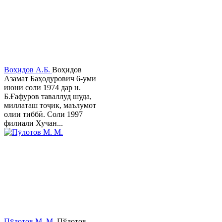
Воҳидов А.Б.
Воҳидов
Азамат Баҳодурович 6-уми
июни соли 1974 дар н.
Б.Ғафуров таваллуд шуда,
миллаташ тоҷик, маълумот
олии тиббӣ. Соли 1997
филиали Хучан...
Пӯлотов М. М.
Пўлотов