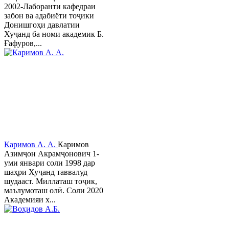
2002-Лаборанти кафедраи
забон ва адабиёти тоҷики
Донишгоҳи давлатии
Хуҷанд ба номи академик Б.
Ғафуров,...
Каримов А. А.
Каримов
Азимҷон Акрамҷонович 1-
уми январи соли 1998 дар
шаҳри Хуҷанд таввалуд
шудааст. Миллаташ тоҷик,
маълумоташ олӣ. Соли 2020
Академияи х...