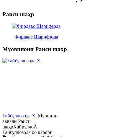
Раиси шаҳр
Фирдавс Шарифзода
Муовинони Раиси шаҳр
Ғайбуллозода Х.
Муовини
аввали Раиси
шаҳрХайруллоÂ
Ғайбуллозода бо қарори