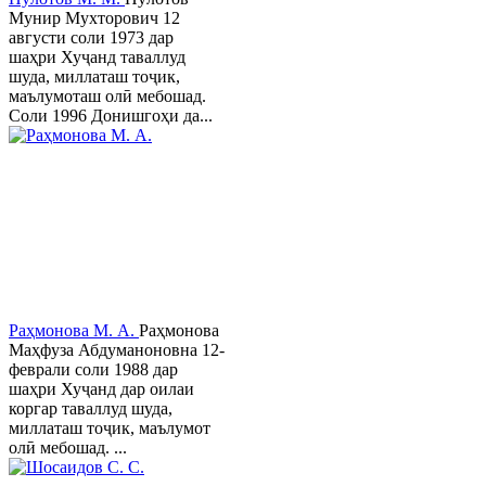
Мунир Мухторович 12
августи соли 1973 дар
шаҳри Хуҷанд таваллуд
шуда, миллаташ тоҷик,
маълумоташ олӣ мебошад.
Соли 1996 Донишгоҳи да...
Раҳмонова М. А.
Раҳмонова
Маҳфуза Абдуманоновна 12-
феврали соли 1988 дар
шаҳри Хуҷанд дар оилаи
коргар таваллуд шуда,
миллаташ тоҷик, маълумот
олӣ мебошад. ...