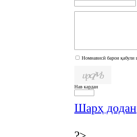
Номнависӣ барои қабули 
Нав кардан
Шарҳ додан
?>