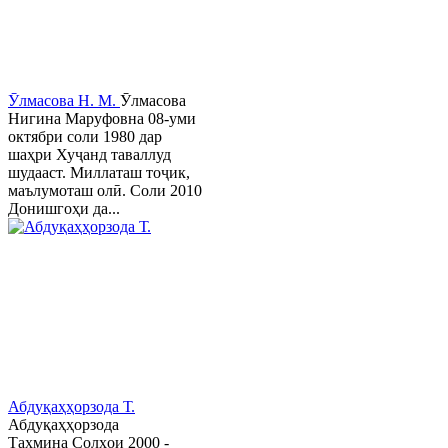
Ӯлмасова Н. М.
Ӯлмасова
Нигина Маруфовна 08-уми
октябри соли 1980 дар
шаҳри Хуҷанд таваллуд
шудааст. Миллаташ тоҷик,
маълумоташ олӣ. Соли 2010
Донишгоҳи да...
Абдуқаҳҳорзода Т.
Абдуқаҳҳорзода
Таҳмина Солҳои 2000 -