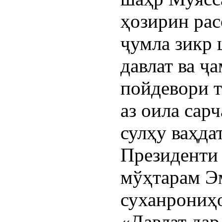
ҳозирин рас
ҷумла зикр 
давлат ва ҷа
пойдевори т
аз оила сар
сулҳу ваҳда
Президенти
мўҳтарам Эм
суханрониҳ
«Давлат дар