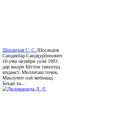
Шосаидов С. С.
Шосаидов
Саидакбар Саидқурбонович
10-уми октябри соли 1993
дар шаҳри Бўстон таваллуд
шудааст. Миллаташ тоҷик.
Маълумот олӣ мебошад.
Баъди ха...