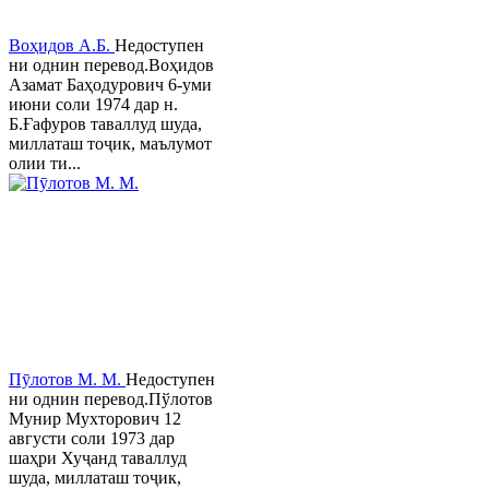
Воҳидов А.Б.
Недоступен
ни однин перевод.Воҳидов
Азамат Баҳодурович 6-уми
июни соли 1974 дар н.
Б.Ғафуров таваллуд шуда,
миллаташ тоҷик, маълумот
олии ти...
Пӯлотов М. М.
Недоступен
ни однин перевод.Пўлотов
Мунир Мухторович 12
августи соли 1973 дар
шаҳри Хуҷанд таваллуд
шуда, миллаташ тоҷик,