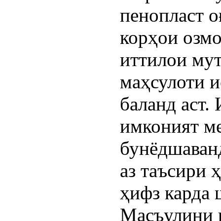
пенопласт о
корҳои озмо
иттилои мут
маҳсулоти и
баланд аст.
имконият м
бунёдшаванд
аз таъсири 
ҳифз карда 
Масъулини 