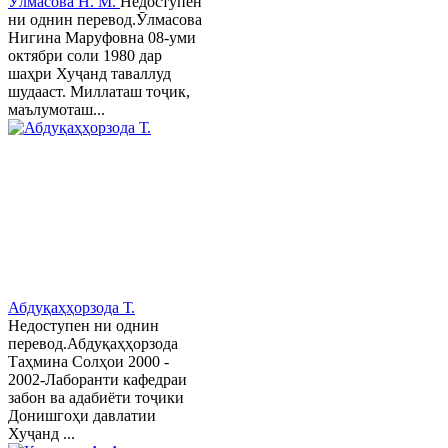
Ӯлмасова Н. М.
Недоступен
ни однин перевод.Ӯлмасова
Нигина Маруфовна 08-уми
октябри соли 1980 дар
шаҳри Хуҷанд таваллуд
шудааст. Миллаташ тоҷик,
маълумоташ...
Абдуқаҳҳорзода Т.
Недоступен ни однин
перевод.Абдуқаҳҳорзода
Таҳмина Солҳои 2000 -
2002-Лаборанти кафедраи
забон ва адабиёти тоҷики
Донишгоҳи давлатии
Хуҷанд ...