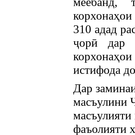
меёбанд,
корхонаҳои
310 адад ра
ҷорӣ дар 
корхонаҳои 
истифода до
Дар заминаи
масъулини 
масъулияти
фаъолияти х