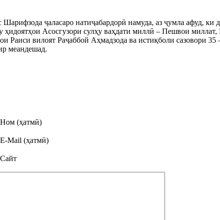
Шарифзода ҷаласаро натиҷабардорӣ намуда, аз ҷумла афуд, ки 
у ҳидоятҳои Асосгузори сулҳу ваҳдати миллӣ – Пешвои миллат,
и Раиси вилоят Раҷаббой Аҳмадзода ва истиқболи сазовори 35 
ир меандешад.
Ном (ҳатмӣ)
E-Mail (ҳатмӣ)
Сайт