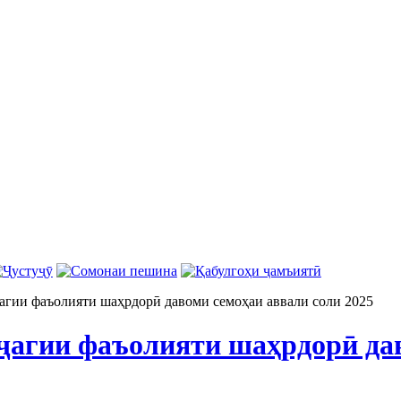
агии фаъолияти шаҳрдорӣ давоми семоҳаи аввали соли 2025
ҷагии фаъолияти шаҳрдорӣ да