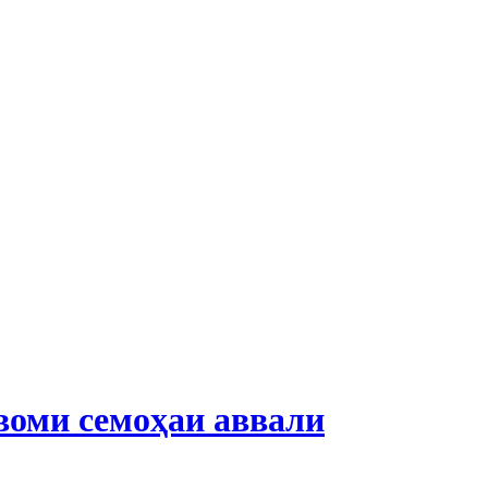
воми семоҳаи аввали