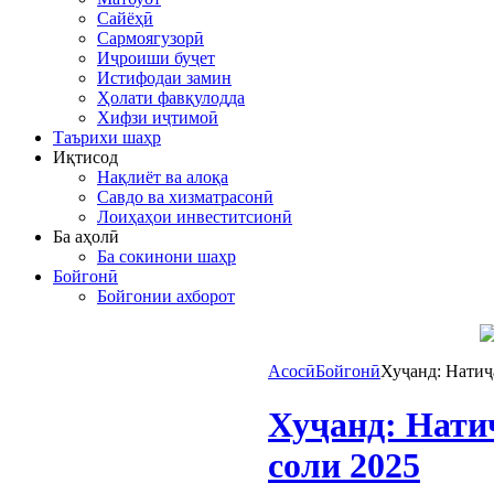
Сайёҳӣ
Сармоягузорӣ
Иҷроиши буҷет
Истифодаи замин
Ҳолати фавқулодда
Хифзи иҷтимоӣ
Таърихи шаҳр
Иқтисод
Нақлиёт ва алоқа
Савдо ва хизматрасонӣ
Лоиҳаҳои инвеститсионӣ
Ба аҳолӣ
Ба сокинони шаҳр
Бойгонӣ
Бойгонии ахборот
Асосӣ
Бойгонӣ
Хуҷанд: Натиҷ
Хуҷанд: Нати
соли 2025