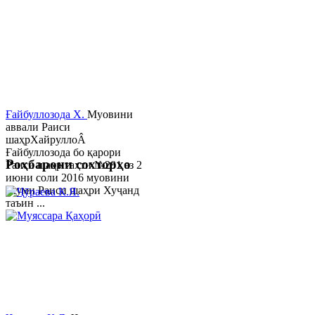
Ғайбуллозода Х.
Муовини
аввали Раиси
шаҳрХайруллоÂ
Ғайбуллозода бо қарори
Роҳбарони сохторҳо
Раиси шаҳр таҳти №281 аз 2
июни соли 2016 муовини
якуми Раиси шаҳри Хуҷанд
таъин ...