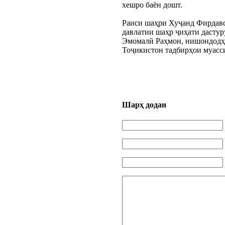
хешро баён дошт.
Раиси шаҳри Хуҷанд Фирдавс 
давлатии шаҳр ҷиҳати дастур
Эмомалӣ Раҳмон, нишондодҳо
Тоҷикистон тадбирҳои муасс
Шарҳ додан