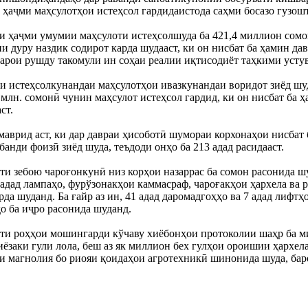
ҳаҷми маҳсулотҳои истеҳсол гардидаистода саҳми босазо гузошт
и ҳаҷми умумии маҳсулоти истеҳсолшуда ба 421,4 миллион сомонӣ
и дуру наздик содирот карда шудааст, ки он нисбат ба ҳамин да
рои рушду такомули ин соҳаи реалии иқтисодиёт таҳкими устув
 истеҳсолкунандаи маҳсулотҳои ивазкунандаи воридот зиёд шуда,
 млн. сомонӣ чунин маҳсулот истеҳсол гардид, ки он нисбат ба ҳ
ст.
маврид аст, ки дар давраи ҳисоботӣ шумораи корхонаҳои нисбат 
 банди фоизӣ зиёд шуда, теъдоди онҳо ба 213 адад расидааст.
мти зебою чароғонкунӣ низ корҳои назаррас ба сомон расонида ш
адад лампаҳо, фурўзонакҳои каммасраф, чароғакҳои ҳархела ва р
да шуданд. Ба ғайр аз ин, 41 адад даромадгоҳҳо ва 7 адад лифтҳо 
о ба иҷро расонида шуданд.
ти роҳҳои мошингарди кўчаву хиёбонҳои протоколии шаҳр ба ми
иёзаки гули лола, беш аз як миллион бех гулҳои ороишии ҳархела, 
и магнолия бо риояи қоидаҳои агротехникӣ шинонида шуда, бар