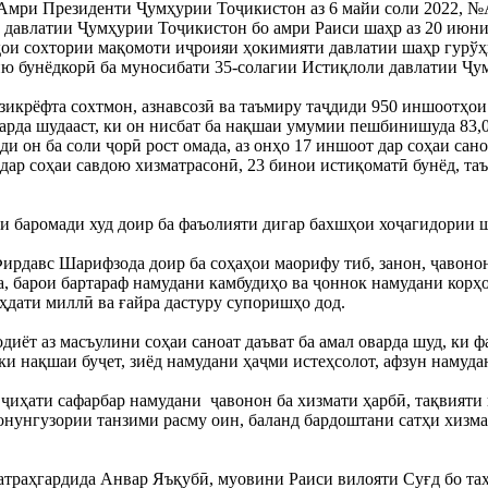
 Амри Президенти Ҷумҳурии Тоҷикистон аз 6 майи соли 2022, №
давлатии Ҷумҳурии Тоҷикистон бо амри Раиси шаҳр аз 20 июни 
ои сохтории мақомоти иҷроияи ҳокимияти давлатии шаҳр гурўҳи
ию бунёдкорӣ ба муносибати 35-солагии Истиқлоли давлатии Ҷу
крёфта сохтмон, азнавсозӣ ва таъмиру таҷдиди 950 иншоотҳои 
карда шудааст, ки он нисбат ба нақшаи умумии пешбинишуда 83,
и он ба соли ҷорӣ рост омада, аз онҳо 17 иншоот дар соҳаи саноа
дар соҳаи савдою хизматрасонӣ, 23 бинои истиқоматӣ бунёд, таъ
и баромади худ доир ба фаъолияти дигар бахшҳои хоҷагидории 
рдавс Шарифзода доир ба соҳаҳои маорифу тиб, занон, ҷавонон, 
а, барои бартараф намудани камбудиҳо ва ҷоннок намудани корҳо
ҳдати миллӣ ва ғайра дастуру супоришҳо дод.
диёт аз масъулини соҳаи саноат даъват ба амал оварда шуд, ки 
ки нақшаи буҷет, зиёд намудани ҳаҷми истеҳсолот, афзун намуд
 ҷиҳати сафарбар намудани  ҷавонон ба хизмати ҳарбӣ, тақвияти
онунгузории танзими расму оин, баланд бардоштани сатҳи хизм
атраҳгардида Анвар Яъқубӣ, муовини Раиси вилояти Суғд бо та