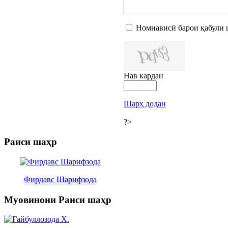
Номнависӣ барои қабули 
Нав кардан
Шарҳ додан
?>
Раиси шаҳр
Фирдавс Шарифзода
Муовинони Раиси шаҳр