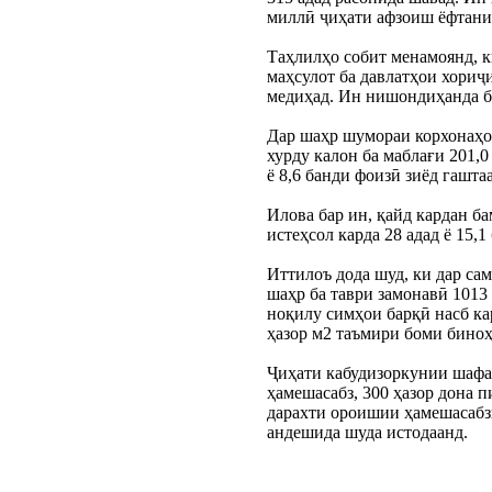
миллӣ ҷиҳати афзоиш ёфтани 
Таҳлилҳо собит менамоянд, к
маҳсулот ба давлатҳои хориҷи
медиҳад. Ин нишондиҳанда ба
Дар шаҳр шумораи корхонаҳои
хурду калон ба маблағи 201,0
ё 8,6 банди фоизӣ зиёд гаштаа
Илова бар ин, қайд кардан ба
истеҳсол карда 28 адад ё 15,1
Иттилоъ дода шуд, ки дар са
шаҳр ба таври замонавӣ 1013 
ноқилу симҳои барқӣ насб кар
ҳазор м2 таъмири боми биноҳ
Ҷиҳати кабудизоркунии шафа
ҳамешасабз, 300 ҳазор дона п
дарахти ороишии ҳамешасабз
андешида шуда истодаанд.