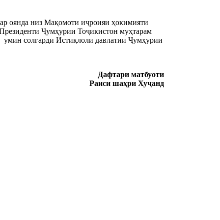
дар оянда низ Мақомоти иҷроияи ҳокимияти 
 Президенти Ҷумҳурии Тоҷикистон муҳтарам 
– умин солгарди Истиқлоли давлатии Ҷумҳурии 
Дафтари матбуоти
Раиси шаҳри Хуҷанд