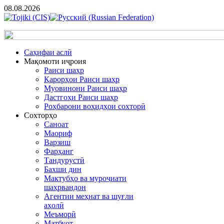
08.08.2026
Cаҳифаи аслӣ
Мақомоти иҷроия
Раиси шаҳр
Қарорҳои Раиси шаҳр
Муовинони Раиси шаҳр
Дастгоҳи Раиси шаҳр
Роҳбарони воҳидҳои сохторӣ
Сохторҳо
Саноат
Маориф
Варзиш
Фарҳанг
Тандурустӣ
Бахши дин
Мактубҳо ва муроҷиати
шаҳрвандон
Агентии меҳнат ва шуғли
аҳолӣ
Меъморӣ
Матбуот