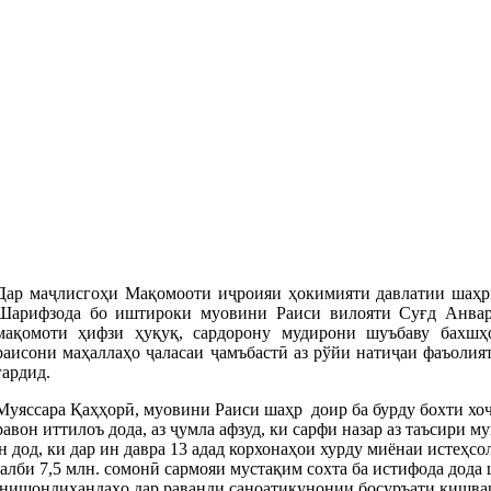
Дар маҷлисгоҳи Мақомооти иҷроияи ҳокимияти давлатии шаҳр
Шарифзода бо иштироки муовини Раиси вилояти Суғд Анвар
мақомоти ҳифзи ҳуқуқ, сардорону мудирони шуъбаву бахшҳо
раисони маҳаллаҳо ҷаласаи ҷамъбастӣ аз рўйи натиҷаи фаъолия
гардид.
Муяссара Қаҳҳорӣ, муовини Раиси шаҳр  доир ба бурду бохти хоҷ
равон иттилоъ дода, аз ҷумла афзуд, ки сарфи назар аз таъсири 
 дод, ки дар ин давра 13 адад корхонаҳои хурду миёнаи истеҳсо
ҷалби 7,5 млн. сомонӣ сармояи мустақим сохта ба истифода дода
 нишондиҳандаҳо дар раванди саноатикунонии босуръати кишвар,