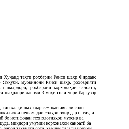
и Хуҷанд таҳти роҳбарии Раиси шаҳр Фирдавс
 Яъқубӣ, муовинони Раиси шаҳр, роҳбарияти
и шаҳрдорӣ, роҳбарони корхонаҳои саноатӣ,
ти шаҳрдорӣ давоми 3 моҳи соли ҷорӣ баргузор
агии халқи шаҳр дар семоҳаи аввали соли 
мушкилиҳои пешомадаи солҳои охир дар натиҷаи 
лӣ бо истифодаи технологияҳои муосир ва 
 шуда, миқдори умумии корхонаҳои саноатӣ ба 
 барои тақвияти соҳа, ҳамчун ҳадафи чоруми 