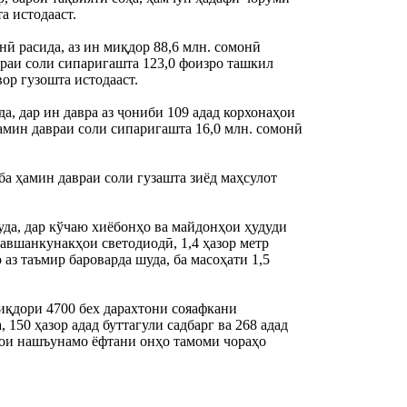
а истодааст.
 расида, аз ин миқдор 88,6 млн. сомонӣ 
враи соли сипаригашта 123,0 фоизро ташкил 
ор гузошта истодааст.
 дар ин давра аз ҷониби 109 адад корхонаҳои 
амин давраи соли сипаригашта 16,0 млн. сомонӣ 
ба ҳамин давраи соли гузашта зиёд маҳсулот 
уда, дар кўчаю хиёбонҳо ва майдонҳои ҳудуди 
авшанкунакҳои светодиодӣ, 1,4 ҳазор метр 
аз таъмир бароварда шуда, ба масоҳати 1,5 
қдори 4700 бех дарахтони сояафкани 
150 ҳазор адад буттагули садбарг ва 268 адад 
ои нашъунамо ёфтани онҳо тамоми чораҳо 