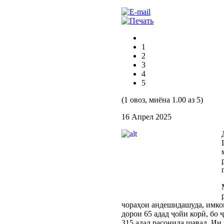
1
2
3
4
5
(1 овоз, миёна 1.00 аз 5)
16 Апрел 2025
чораҳои андешидашуда, имкон
дорои 65 адад ҷойи корӣ, бо 
315 адад расонида шавад. Ин