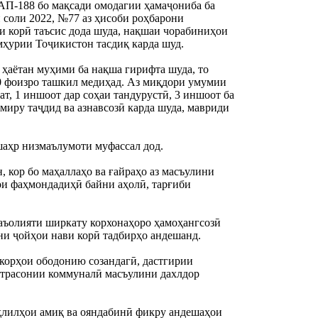
АП-188 бо мақсади омодагии ҳамаҷониба ба 
соли 2022, №77 аз ҳисоби роҳбарони 
 корӣ таъсис дода шуда, нақшаи чорабиниҳои 
мҳурии Тоҷикистон тасдиқ карда шуд.
ҳаётан муҳими ба нақша гирифта шуда, то 
0 фоизро ташкил медиҳад. Аз миқдори умумии 
т, 1 иншоот дар соҳаи тандурустӣ, 3 иншоот ба 
миру таҷдид ва азнавсозӣ карда шуда, мавриди 
шаҳр низмаълумоти муфассал дод.
кор бо маҳаллаҳо ва ғайраҳо аз масъулини 
и фаҳмондадиҳӣ байни аҳолӣ, тарғиби  
фаъолияти ширкату корхонаҳоро ҳамоҳангсозӣ 
ани ҷойҳои нави корӣ тадбирҳо андешанд.
 корҳои ободонию созандагӣ, дастгирии 
атрасонии коммуналӣ масъулини дахлдор 
ҳлилҳои амиқ ва ояндабинӣ фикру андешаҳои 