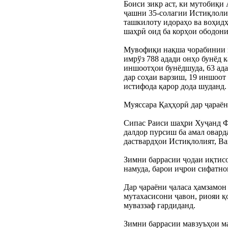
Боиси зикр аст, ки мутобиқи
ҷашни 35-солагии Истиқлоли 
ташкилоту идораҳо ва воҳидҳ
шаҳрӣ оид ба корҳои ободон
Мувофиқи нақша чорабинии зи
имрўз 788 адади онҳо бунёд 
иншоотҳои бунёдшуда, 63 адад
дар соҳаи варзиш, 19 иншоот 
истифода қарор дода шуданд.
Муяссара Қаҳҳорӣ дар ҷараён
Сипас Раиси шаҳри Хуҷанд Фи
далдор пурсиш ба амал овард
даствардҳои Истиқлолият, Ва
Зимни баррасии ҷодаи иқтисо
намуда, барои иҷрои сифатно
Дар ҷараёни ҷаласа ҳамзамон
мутахасисони ҷавон, риояи қ
муваззаф гардиданд.
Зимни баррасии мавзуъҳои м