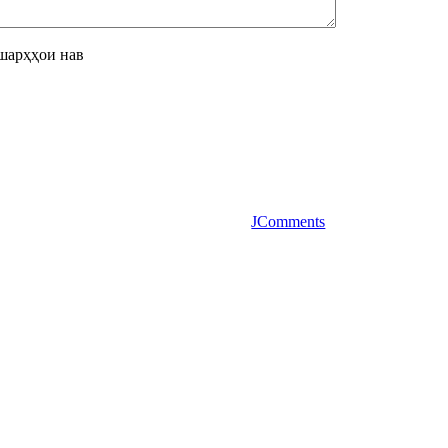
шарҳҳои нав
JComments