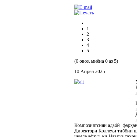
1
2
3
4
5
(0 овоз, миёна 0 аз 5)
10 Апрел 2025
Композиятсияи адабӣ- фарҳан
Директори Коллеҷи тиббии ша
ҷумла афзуд, ки Наврӯз таър