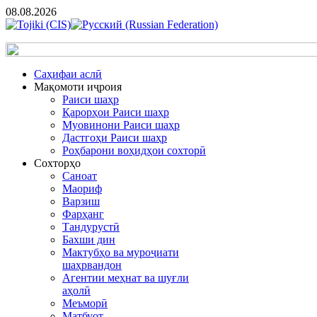
08.08.2026
Cаҳифаи аслӣ
Мақомоти иҷроия
Раиси шаҳр
Қарорҳои Раиси шаҳр
Муовинони Раиси шаҳр
Дастгоҳи Раиси шаҳр
Роҳбарони воҳидҳои сохторӣ
Сохторҳо
Саноат
Маориф
Варзиш
Фарҳанг
Тандурустӣ
Бахши дин
Мактубҳо ва муроҷиати
шаҳрвандон
Агентии меҳнат ва шуғли
аҳолӣ
Меъморӣ
Матбуот