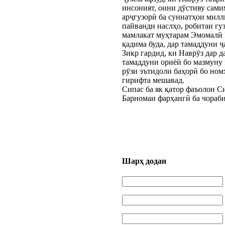
инсоният, оини дӯстиву сами
арҷгузорӣ ба суннатҳои мил
пайванди наслҳо, робитаи гу
мамлакат муҳтарам Эмомалӣ 
қадима буда, дар тамаддуни ҷ
Зикр гардид, ки Наврӯз дар д
тамаддуни ориёӣ бо мазмуну 
рӯзи эътидоли баҳорӣ бо номҳ
гирифта мешавад.
Сипас ба як қатор фаъолон С
Барномаи фарҳангӣ ба чораби
Шарҳ додан