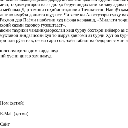
мият, таҳаммулгароӣ ва аз дилҳо берун андохтани кинаву адоват
лӣ мебошад.Дар замони соҳибистиқлолии Тоҷикистон Наврӯз ҳа
заштаю имрӯза дониста шудааст. Чи хеле ки Асосгузори сулҳу в
Раҳмон дар Паёми навбатии худ ифода кардаанд, «Миллати тоҷи
аҳонӣ саҳми сазовор гузоштааст».
авоми таърихи чандинҳазорсолаи хеш бурду бохтҳои зиёдеро аз с
мӯҳтавои зиндагисози худ то имрӯз ҳангоми аз бурҷи Ҳут ба бу
ои иди рӯзи нав, оғози сари сол, эҳёи табиат ва бедории замин
ипосномаҳо тақдим карда шуд.
нӣ ҳусни дигар зам намуд.
Ном (ҳатмӣ)
E-Mail (ҳатмӣ)
Сайт