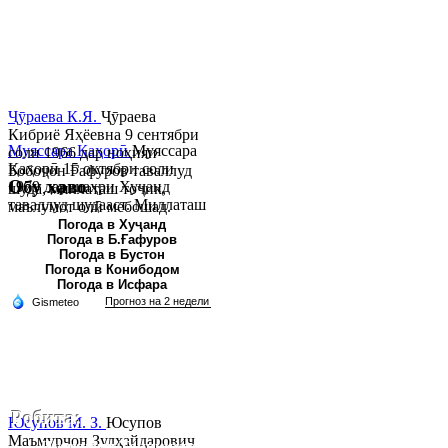
Ҷӯраева К.Я.
Ҷӯраева
Кибриё Яҳёевна 9 сентябри
Муяссара Қаҳорӣ
Муяссара
соли 1966 дар ноҳияи
Қаҳорӣ 15 октябри соли
Бобоҷон Ғафуров таваллуд
Обу хаво
1979 дар шаҳри Хуҷанд
шуда, миллаташ тоҷик,
таваллуд шудааст. Миллаташ
маълумот олӣ мебошад.
тоҷик. Маълумот олӣ. Соли
Соли 1997 Донишг...
Погода в Хуҷанд
Погода в Б.Ғафуров
2002 Донишгоҳи давлатии
Погода в Бустон
Хуҷанд ба...
Погода в Конибодом
Погода в Исфара
Робита:
Юсупов М. З.
Юсупов
Маъмурҷон Зулҳайдарович
Ҷумҳурии Тоҷикистон, вилояти Суғд,