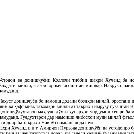
Устодон ва донишҷӯёни Коллеҷи тиббии шаҳри Хуҷанд ба н
Ваҳдати миллӣ, фазои орому осоиштаи кишвар Наврӯзи байн
намуданд.
Нахуст донишҷӯён бо намоиш додани бозиҳои миллӣ, оростани д
шин ва ҳафт мим, таъомҳои миллӣ аз таърихи имрӯзу гузаштаи 
Донишҷӯдухтарон маҳсули дӯхти ҳунарҳои мардумии хешро ба м
намуданд. Гулдухтарон дар намоиши либосҳои мӯди миллӣ фаъол
гӣ доир ба таърихи Наврӯз намоиш дода шуд.
ҳри Хуҷанд н.и.т. Амирҷон Нурзода донишҷӯён ва устодонро бо 
ихи беш аз шашҳазорсола дорад, ки далели қадимӣ будани милла