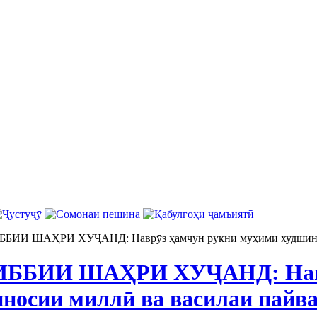
ИИ ШАҲРИ ХУҶАНД: Наврӯз ҳамчун рукни муҳими худшиноси
ББИИ ШАҲРИ ХУҶАНД: Навр
носии миллӣ ва василаи пайва