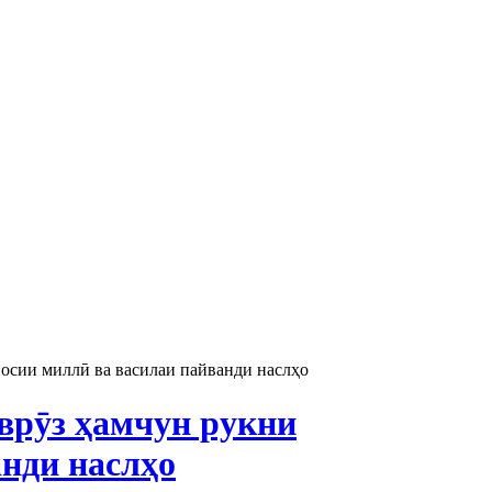
и миллӣ ва василаи пайванди наслҳо
ӯз ҳамчун рукни
нди наслҳо