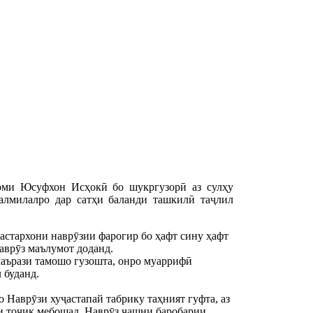
оми Юсуфхон Исҳокӣ бо шукргузорӣ аз сулҳу
алмилалро дар сатҳи баланди ташкилӣ таҷлил
астархони наврӯзии фарогир бо ҳафт сину ҳафт
Наврӯз
маълумот доданд.
аърази тамошо гузошта, онро муаррифӣ
 буданд.
Наврӯзи хуҷастапай табрику таҳният гуфта, аз
ти тоҷик мебошад. Наврӯз ҷашни баробарии