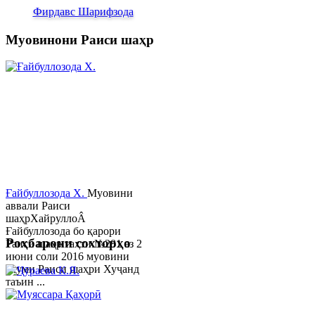
Фирдавс Шарифзода
Муовинони Раиси шаҳр
Ғайбуллозода Х.
Муовини
аввали Раиси
шаҳрХайруллоÂ
Ғайбуллозода бо қарори
Роҳбарони сохторҳо
Раиси шаҳр таҳти №281 аз 2
июни соли 2016 муовини
якуми Раиси шаҳри Хуҷанд
таъин ...