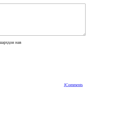
шарҳҳои нав
JComments