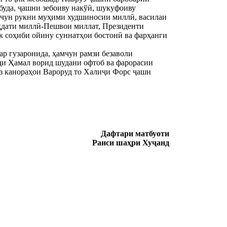
 буда, ҷашни зебоиву накўӣ, шукуфоиву
мчун рукни муҳими худшиносии миллӣ, василаи
аҳдати миллӣ-Пешвои миллат, Президенти
к соҳиби ойину суннатҳои бостонӣ ва фарҳанги
ар гузаронида, ҳамчун рамзи безаволи
рҷи Ҳамал ворид шудани офтоб ва фарорасии
 аз канораҳои Вароруд то Халиҷи Форс ҷашн
Дафтари матбуоти
Раиси шаҳри Хуҷанд