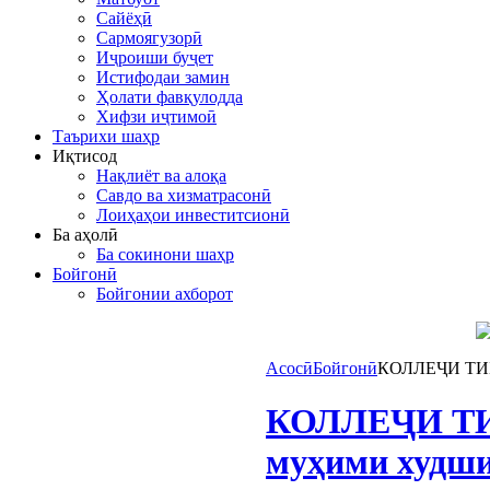
Сайёҳӣ
Сармоягузорӣ
Иҷроиши буҷет
Истифодаи замин
Ҳолати фавқулодда
Хифзи иҷтимоӣ
Таърихи шаҳр
Иқтисод
Нақлиёт ва алоқа
Савдо ва хизматрасонӣ
Лоиҳаҳои инвеститсионӣ
Ба аҳолӣ
Ба сокинони шаҳр
Бойгонӣ
Бойгонии ахборот
Асосӣ
Бойгонӣ
КОЛЛЕҶИ ТИББ
КОЛЛЕҶИ ТИ
муҳими худши