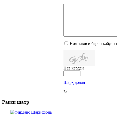
Номнависӣ барои қабули 
Нав кардан
Шарҳ додан
?>
Раиси шаҳр