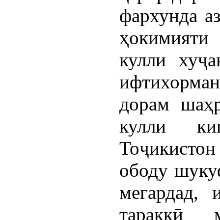
фархунда а
ҳокимияти
кулли хуҷа
ифтихорман
дорам шаҳр
кулли ки
Тоҷикистон
ободу шуку
мегардад, 
тараққӣ 