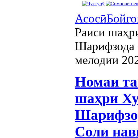
Асосӣ
Бойго
Раиси шаҳр
Шарифзода 
мелодии 20
Номаи та
шаҳри Ху
Шарифзод
Соли нав