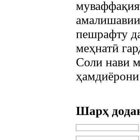
муваффақия
амалишавии 
пешрафту да
меҳнатӣ гар
Соли нави м
ҳамдиёрони
Шарҳ дода