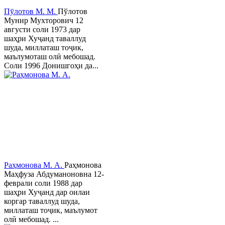
Пӯлотов М. М.
Пўлотов
Мунир Мухторович 12
августи соли 1973 дар
шаҳри Хуҷанд таваллуд
шуда, миллаташ тоҷик,
маълумоташ олӣ мебошад.
Соли 1996 Донишгоҳи да...
Раҳмонова М. А.
Раҳмонова
Маҳфуза Абдуманоновна 12-
феврали соли 1988 дар
шаҳри Хуҷанд дар оилаи
коргар таваллуд шуда,
миллаташ тоҷик, маълумот
олӣ мебошад. ...