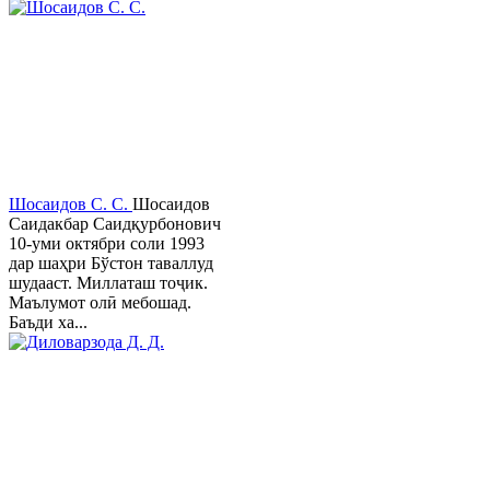
Шосаидов С. С.
Шосаидов
Саидакбар Саидқурбонович
10-уми октябри соли 1993
дар шаҳри Бўстон таваллуд
шудааст. Миллаташ тоҷик.
Маълумот олӣ мебошад.
Баъди ха...