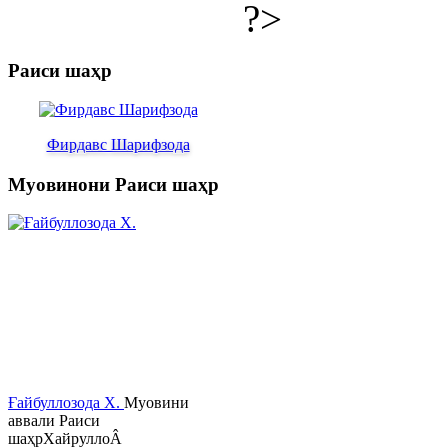
?>
Раиси шаҳр
Фирдавс Шарифзода
Муовинони Раиси шаҳр
Ғайбуллозода Х.
Муовини
аввали Раиси
шаҳрХайруллоÂ