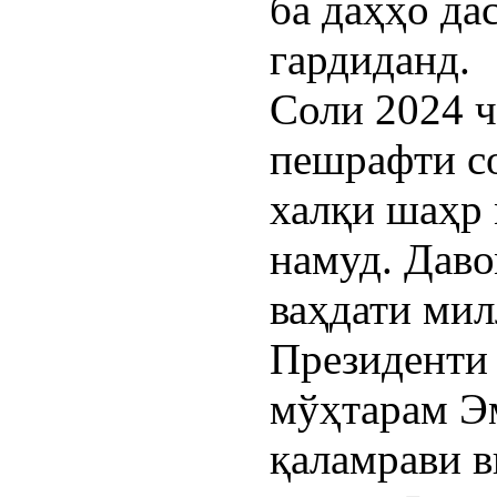
ба даҳҳо да
гардиданд.
Соли 2024 ч
пешрафти с
халқи шаҳр
намуд. Даво
ваҳдати мил
Президенти
мўҳтарам Э
қаламрави в