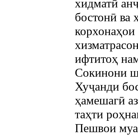
хидматӣ анҷ
бостонӣ ва 
корхонаҳои 
хизматрасон
ифтитоҳ на
Сокинони ш
Хуҷанди бо
ҳамешагӣ аз
таҳти роҳна
Пешвои муа