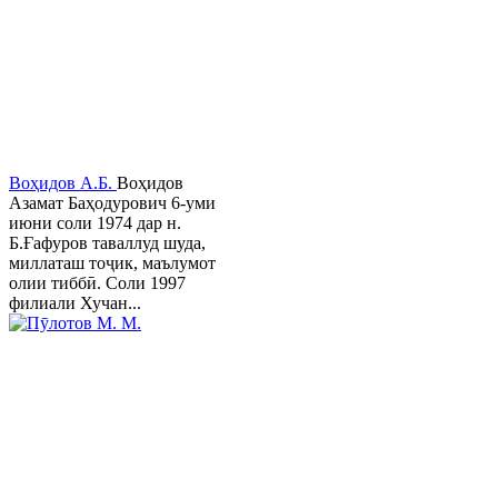
Воҳидов А.Б.
Воҳидов
Азамат Баҳодурович 6-уми
июни соли 1974 дар н.
Б.Ғафуров таваллуд шуда,
миллаташ тоҷик, маълумот
олии тиббӣ. Соли 1997
филиали Хучан...