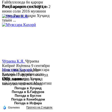
Ғайбуллозода бо қарори
Роҳбарони сохторҳо
Раиси шаҳр таҳти №281 аз 2
июни соли 2016 муовини
якуми Раиси шаҳри Хуҷанд
таъин ...
Ҷӯраева К.Я.
Ҷӯраева
Кибриё Яҳёевна 9 сентябри
Муяссара Қаҳорӣ
Муяссара
соли 1966 дар ноҳияи
Қаҳорӣ 15 октябри соли
Бобоҷон Ғафуров таваллуд
Обу хаво
1979 дар шаҳри Хуҷанд
шуда, миллаташ тоҷик,
таваллуд шудааст. Миллаташ
маълумот олӣ мебошад.
тоҷик. Маълумот олӣ. Соли
Соли 1997 Донишг...
Погода в Хуҷанд
Погода в Б.Ғафуров
2002 Донишгоҳи давлатии
Погода в Бустон
Хуҷанд ба...
Погода в Конибодом
Погода в Исфара