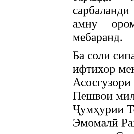
сарбаланди 
амну ором
мебаранд.
Ба соли сип
ифтихор мек
Асосгузори 
Пешвои мил
Ҷумҳурии Т
Эмомалӣ Ра