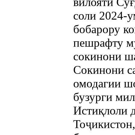
вилояти Су
соли 2024-у
бобарору ко
пешрафту м
сокинони ш
Сокинони с
омодагии ш
бузурги мил
Истиқлоли 
Тоҷикистон,