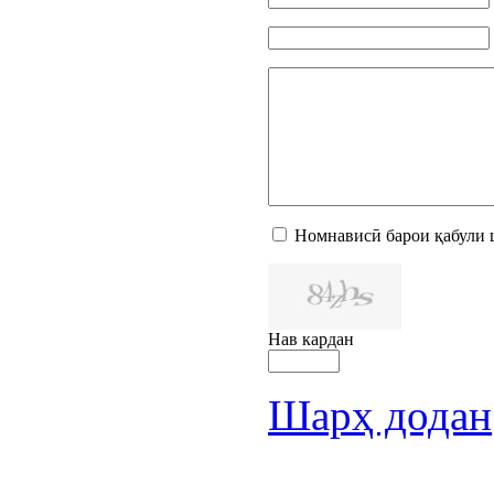
Номнависӣ барои қабули 
Нав кардан
Шарҳ додан