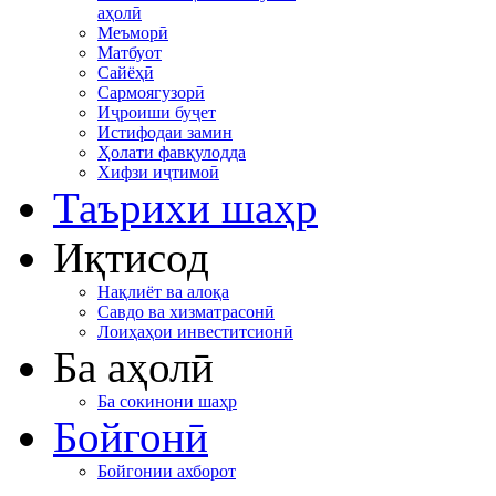
аҳолӣ
Меъморӣ
Матбуот
Сайёҳӣ
Сармоягузорӣ
Иҷроиши буҷет
Истифодаи замин
Ҳолати фавқулодда
Хифзи иҷтимоӣ
Таърихи шаҳр
Иқтисод
Нақлиёт ва алоқа
Савдо ва хизматрасонӣ
Лоиҳаҳои инвеститсионӣ
Ба аҳолӣ
Ба сокинони шаҳр
Бойгонӣ
Бойгонии ахборот