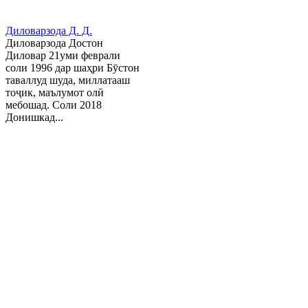
Диловарзода Д. Д.
Диловарзода Достон
Диловар 21уми феврали
соли 1996 дар шаҳри Бӯстон
таваллуд шуда, миллатааш
тоҷик, маълумот олӣ
мебошад. Соли 2018
Донишкад...