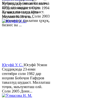
Набизода 9-уми майи соли
Хуҷанд, дар оилаи хизматчӣ
1981 дар шаҳри шаҳри
ба дунё омадааст. Соли 1994
Хуҷанд таваллуд ёфтааст.
ба мактаби таҳсилоти
Миллаташ тоҷик. Соли 2003
умумии №18-и ш...
Донишгоҳи давлатии ҳуқуқ,
бизнес ва ...
Юсуфӣ У. C.
Юсуфӣ Усмон
Сиддиқзода 23-юми
сентябри соли 1982 дар
ноҳияи Бобоҷон Ғафуров
таваллуд шудааст. Миллаташ
тоҷик, маълумоташ олӣ.
Соли 2005 Дони...