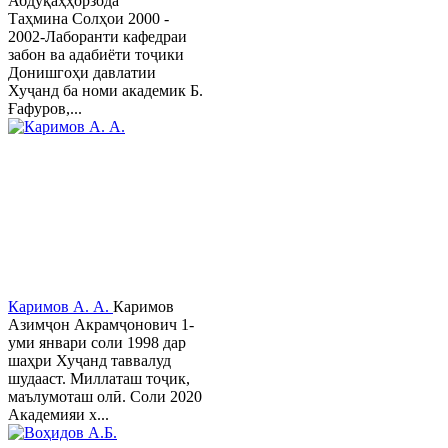
Абдуқаҳҳорзода
Таҳмина Солҳои 2000 -
2002-Лаборанти кафедраи
забон ва адабиёти тоҷики
Донишгоҳи давлатии
Хуҷанд ба номи академик Б.
Ғафуров,...
Каримов А. А.
Каримов
Азимҷон Акрамҷонович 1-
уми январи соли 1998 дар
шаҳри Хуҷанд таввалуд
шудааст. Миллаташ тоҷик,
маълумоташ олӣ. Соли 2020
Академияи х...