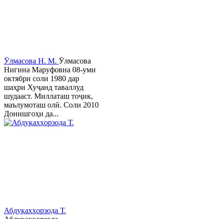
Ӯлмасова Н. М.
Ӯлмасова
Нигина Маруфовна 08-уми
октябри соли 1980 дар
шаҳри Хуҷанд таваллуд
шудааст. Миллаташ тоҷик,
маълумоташ олӣ. Соли 2010
Донишгоҳи да...
Абдуқаҳҳорзода Т.