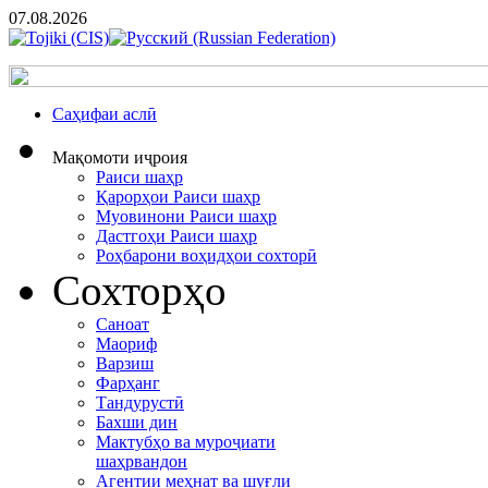
07.08.2026
Cаҳифаи аслӣ
Мақомоти иҷроия
Раиси шаҳр
Қарорҳои Раиси шаҳр
Муовинони Раиси шаҳр
Дастгоҳи Раиси шаҳр
Роҳбарони воҳидҳои сохторӣ
Сохторҳо
Саноат
Маориф
Варзиш
Фарҳанг
Тандурустӣ
Бахши дин
Мактубҳо ва муроҷиати
шаҳрвандон
Агентии меҳнат ва шуғли