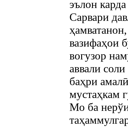
эълон карда
Сарвари дав
ҳамватанон,
вазифаҳои б
вогузор нам
аввали соли
баҳри амалӣ
мустаҳкам г
Мо ба нерўи
таҳаммулга