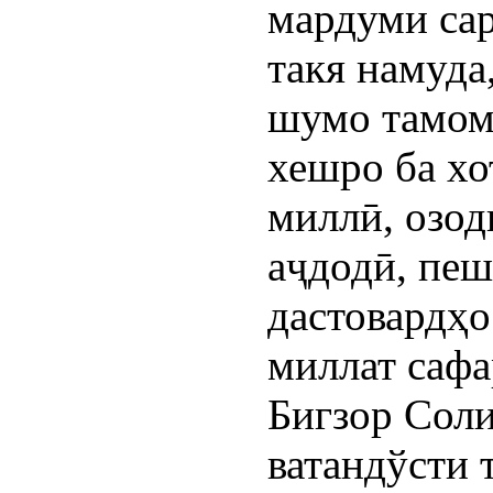
мардуми са
такя намуда
шумо тамом
хешро ба хо
миллӣ, озод
аҷдодӣ, пеш
дастовардҳо
миллат сафа
Бигзор Соли
ватандўсти 