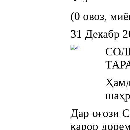
(0 овоз, миё
31 Декабр 2
СО
ТАР
Ҳа
шаҳр
Дар оғози С
қарор дорем