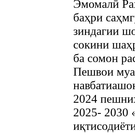
Эмомалӣ Ра
баҳри саҳмг
зиндагии шо
сокини шаҳ
ба сомон ра
Пешвои муа
навбатиашон
2024 пешниҳ
2025- 2030
иқтисодиёти