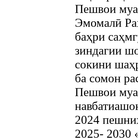
Пешвои муа
Эмомалӣ Ра
баҳри саҳмг
зиндагии шо
сокини шаҳ
ба сомон ра
Пешвои муа
навбатиашон
2024 пешниҳ
2025- 2030