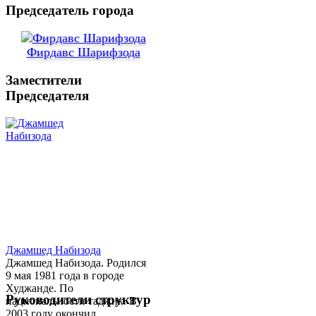
Председатель города
Фирдавс Шарифзода
Заместители
Председателя
Джамшед Набизода
Джамшед Набизода. Родился
9 мая 1981 года в городе
Худжанде. По
Руководители структур
национальности таджик. В
2003 году окончил