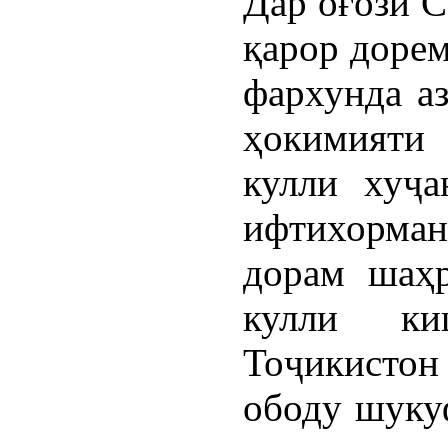
Дар оғози С
қарор дорем
фархунда а
ҳокимияти
кулли хуҷа
ифтихорман
дорам шаҳр
кулли ки
Тоҷикистон
ободу шуку