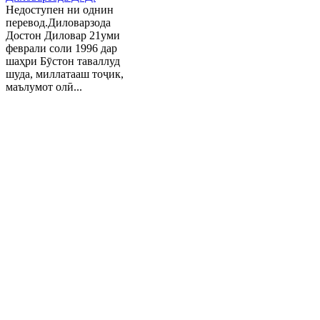
Недоступен ни однин
перевод.Диловарзода
Достон Диловар 21уми
феврали соли 1996 дар
шаҳри Бӯстон таваллуд
шуда, миллатааш тоҷик,
маълумот олӣ...