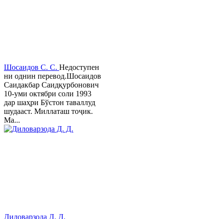
Шосаидов С. С.
Недоступен
ни однин перевод.Шосаидов
Саидакбар Саидқурбонович
10-уми октябри соли 1993
дар шаҳри Бўстон таваллуд
шудааст. Миллаташ тоҷик.
Ма...
Диловарзода Д. Д.