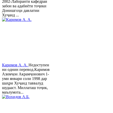
2002-Лаборанти кафедраи
забон ва адабиёти тоҷики
Донишгоҳи давлатии
Хуҷанд ...
Каримов А. А.
Недоступен
ни однин перевод.Каримов
Азимҷон Акрамҷонович 1-
уми январи соли 1998 дар
шаҳри Хуҷанд таввалуд
шудааст. Миллаташ тоҷик,
маълумота...