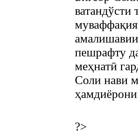
ватандўсти 
муваффақия
амалишавии 
пешрафту да
меҳнатӣ гар
Соли нави м
ҳамдиёрони
?>