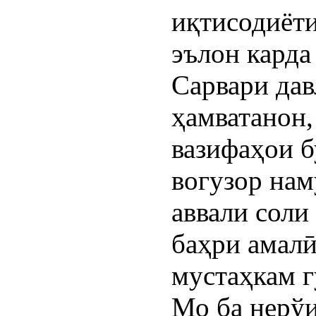
иқтисодиёти
эълон карда
Сарвари дав
ҳамватанон,
вазифаҳои б
вогузор нам
аввали соли
баҳри амалӣ
мустаҳкам г
Мо ба нерўи