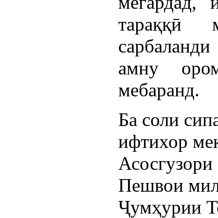
мегардад, 
тараққӣ 
сарбаланди 
амну ором
мебаранд.
Ба соли сип
ифтихор мек
Асосгузори 
Пешвои мил
Ҷумҳурии Т