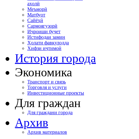
аҳолӣ
Меъморӣ
Матбуот
Сайёҳӣ
Сармоягузорӣ
Иҷроиши буҷет
Истифодаи замин
Ҳолати фавқулодда
Хифзи иҷтимоӣ
История города
Экономика
Транспорт и связь
Торговля и услуги
Инвестиционные проекты
Для граждан
Для граждани города
Архив
Архив материалов