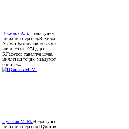
Воҳидов А.Б.
Недоступен
ни однин перевод.Воҳидов
Азамат Баҳодурович 6-уми
июни соли 1974 дар н.
Б.Ғафуров таваллуд шуда,
миллаташ тоҷик, маълумот
олии ти...
Пӯлотов М. М.
Недоступен
ни однин перевод.Пўлотов