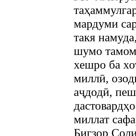
таҳаммулга
мардуми са
такя намуда
шумо тамом
хешро ба хо
миллӣ, озод
аҷдодӣ, пеш
дастовардҳо
миллат сафа
Бигзор Соли