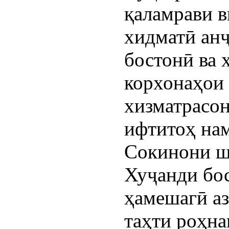
қаламрави в
хидматӣ анҷ
бостонӣ ва 
корхонаҳои 
хизматрасон
ифтитоҳ на
Сокинони ш
Хуҷанди бо
ҳамешагӣ аз
таҳти роҳна