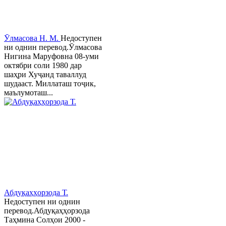
Ӯлмасова Н. М.
Недоступен
ни однин перевод.Ӯлмасова
Нигина Маруфовна 08-уми
октябри соли 1980 дар
шаҳри Хуҷанд таваллуд
шудааст. Миллаташ тоҷик,
маълумоташ...
Абдуқаҳҳорзода Т.
Недоступен ни однин
перевод.Абдуқаҳҳорзода
Таҳмина Солҳои 2000 -