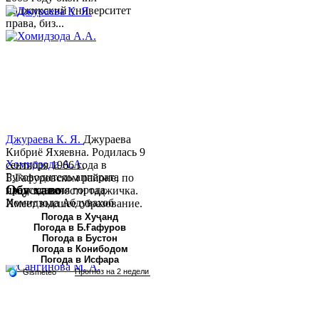
Таджикский университет
права, биз...
Джураева К. Я.
Джураева
Кибриё Яхяевна. Родилась 9
Хомидзода А.А.
сентября 1966 года в
Руководитель аппарата
Б.Гафуровском районе, по
Обу хаво
председателя города
национальности таджичка.
Хомидзода Абдувахоб
Имеет высшее образование.
Абдумаджид родился 8
В 1997 ...
Погода в Хуҷанд
Погода в Б.Ғафуров
июня 1978 года в городе
Погода в Бустон
Худжанде. По
Погода в Конибодом
национальности...
Погода в Исфара