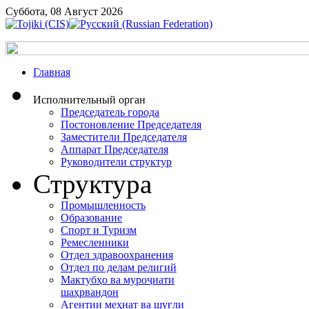
Суббота, 08 Август 2026
Главная
Исполнительный орган
Председатель города
Постоновление Председателя
Заместители Председателя
Аппарат Председателя
Руководители структур
Структура
Промышленность
Образование
Спорт и Туризм
Ремесленники
Отдел здравоохранения
Отдел по делам религий
Мактубҳо ва муроҷиати
шаҳрвандон
Агентии меҳнат ва шуғли