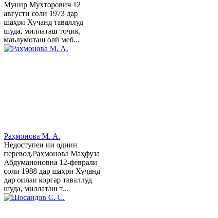
Мунир Мухторович 12
августи соли 1973 дар
шаҳри Хуҷанд таваллуд
шуда, миллаташ тоҷик,
маълумоташ олӣ меб...
Раҳмонова М. А.
Недоступен ни однин
перевод.Раҳмонова Маҳфуза
Абдуманоновна 12-феврали
соли 1988 дар шаҳри Хуҷанд
дар оилаи коргар таваллуд
шуда, миллаташ т...