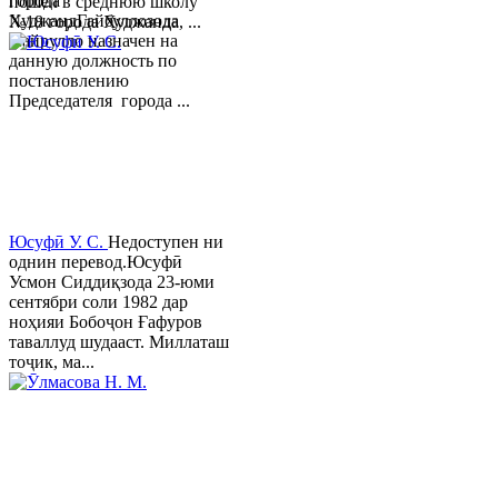
города
пошел в среднюю школу
ХуджандГайбуллозода
№18 города Худжанда, ...
Хайрулло назначен на
данную должность по
постановлению
Председателя города ...
Юсуфӣ У. C.
Недоступен ни
однин перевод.Юсуфӣ
Усмон Сиддиқзода 23-юми
сентябри соли 1982 дар
ноҳияи Бобоҷон Ғафуров
таваллуд шудааст. Миллаташ
тоҷик, ма...