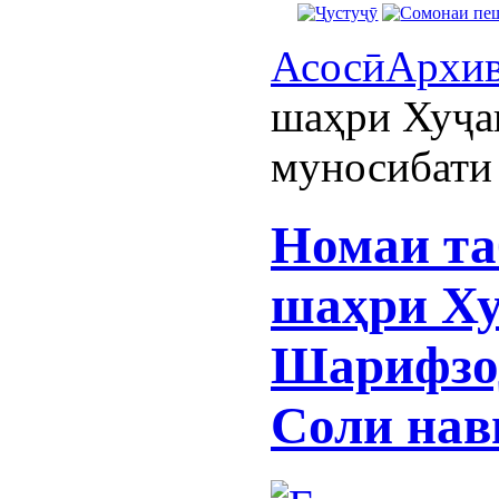
Асосӣ
Архи
шаҳри Хуҷа
муносибати
Номаи та
шаҳри Ху
Шарифзод
Соли нав