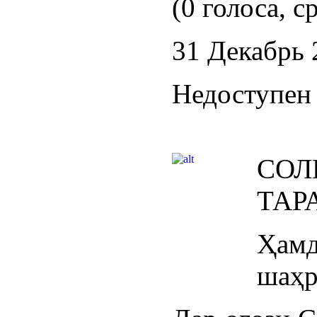
(0 голоса, с
31 Декабрь 
Недоступен 
СО
ТАР
Ҳа
шаҳр