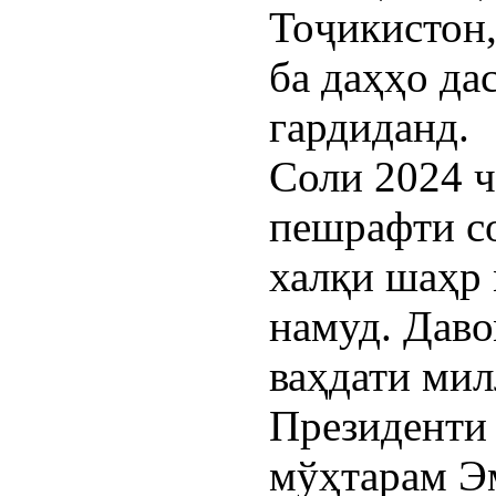
Тоҷикистон,
ба даҳҳо да
гардиданд.
Соли 2024 ч
пешрафти с
халқи шаҳр
намуд. Даво
ваҳдати мил
Президенти
мўҳтарам Э