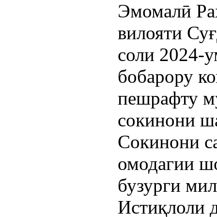
Эмомалӣ Ра
вилояти Су
соли 2024-у
бобарору ко
пешрафту м
сокинони ш
Сокинони с
омодагии ш
бузурги мил
Истиқлоли 