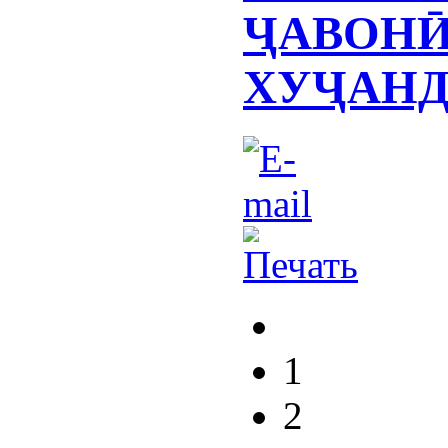
ҶАВОНӢ
ХУҶАН
1
2