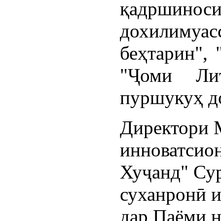
қадршинос
дохилиму
беҳтарин", 
"Ҷоми Ли
пуршукуҳ д
Директори 
инноватсио
Хуҷанд" Су
суханронӣ и
дар Паёми н