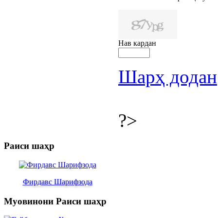
Нав кардан
Шарҳ додан
?>
Раиси шаҳр
Фирдавс Шарифзода
Муовинони Раиси шаҳр