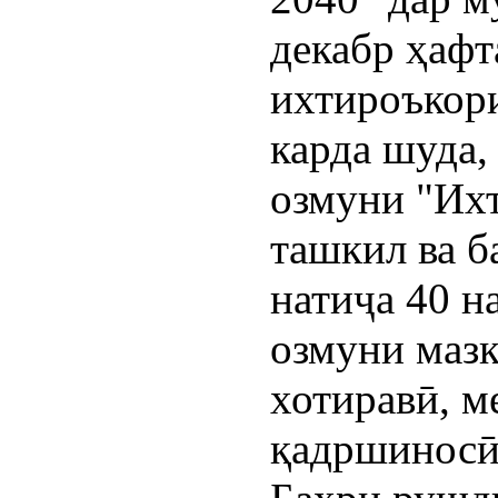
декабр ҳафт
ихтироъкори
карда шуда,
озмуни "Их
ташкил ва б
натиҷа 40 н
озмуни мазк
хотиравӣ, м
қадршиносӣ