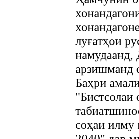
хонандагони
хонандагоне
луғатҳои ру
намудаанд,
арзишманд 
Баҳри амал
"Бистсолаи
табиатшинос
соҳаи илму 
2040" дар м