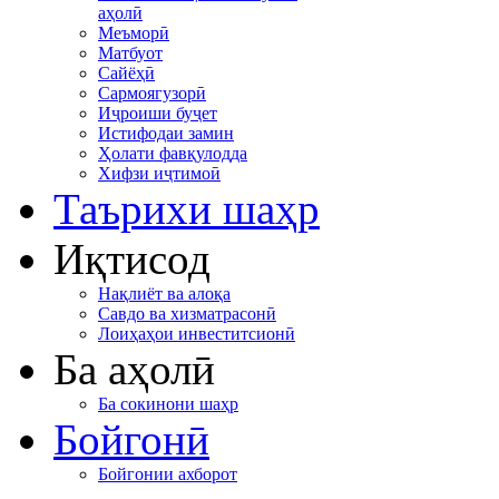
аҳолӣ
Меъморӣ
Матбуот
Сайёҳӣ
Сармоягузорӣ
Иҷроиши буҷет
Истифодаи замин
Ҳолати фавқулодда
Хифзи иҷтимоӣ
Таърихи шаҳр
Иқтисод
Нақлиёт ва алоқа
Савдо ва хизматрасонӣ
Лоиҳаҳои инвеститсионӣ
Ба аҳолӣ
Ба сокинони шаҳр
Бойгонӣ
Бойгонии ахборот