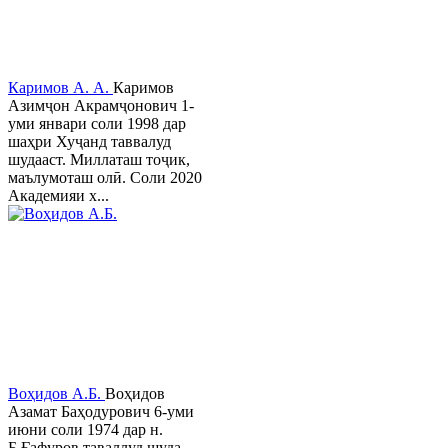
Каримов А. А.
Каримов
Азимҷон Акрамҷонович 1-
уми январи соли 1998 дар
шаҳри Хуҷанд таввалуд
шудааст. Миллаташ тоҷик,
маълумоташ олӣ. Соли 2020
Академияи х...
Воҳидов А.Б.
Воҳидов
Азамат Баҳодурович 6-уми
июни соли 1974 дар н.
Б.Ғафуров таваллуд шуда,