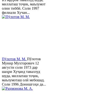
миллаташ тоҷик, маълумот
олии тиббӣ. Соли 1997
филиали Хучан...
Пӯлотов М. М.
Пўлотов
Мунир Мухторович 12
августи соли 1973 дар
шаҳри Хуҷанд таваллуд
шуда, миллаташ тоҷик,
маълумоташ олӣ мебошад.
Соли 1996 Донишгоҳи да...