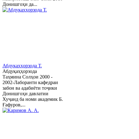
Донишгоҳи да...
Абдуқаҳҳорзода Т.
Абдуқаҳҳорзода
Таҳмина Солҳои 2000 -
2002-Лаборанти кафедраи
забон ва адабиёти тоҷики
Донишгоҳи давлатии
Хуҷанд ба номи академик Б.
Ғафуров,...