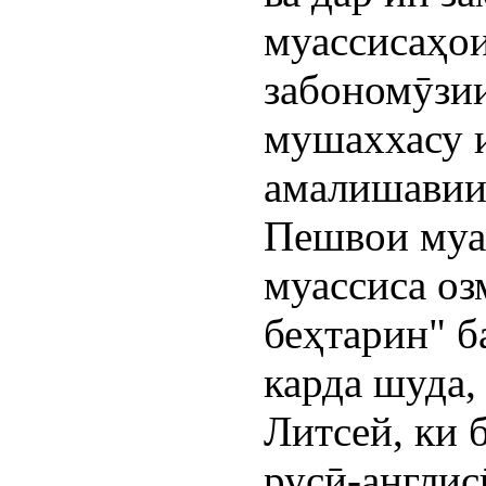
муассисаҳо
забономӯзии
мушаххасу и
амалишавии
Пешвои муа
муассиса оз
беҳтарин" б
карда шуда,
Литсей, ки 
русӣ-англис