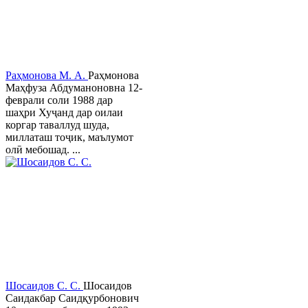
Раҳмонова М. А.
Раҳмонова
Маҳфуза Абдуманоновна 12-
феврали соли 1988 дар
шаҳри Хуҷанд дар оилаи
коргар таваллуд шуда,
миллаташ тоҷик, маълумот
олӣ мебошад. ...
Шосаидов С. С.
Шосаидов
Саидакбар Саидқурбонович