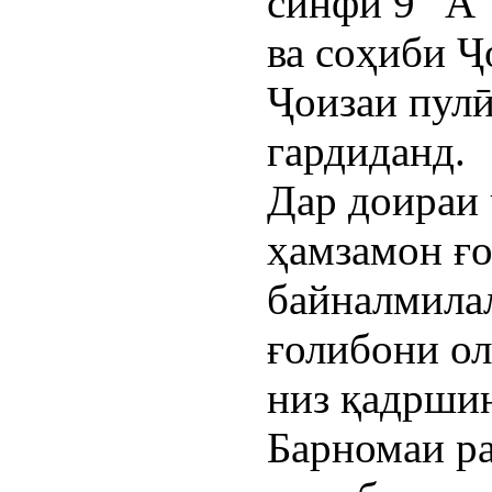
синфи 9 “А”
ва соҳиби Ҷ
Ҷоизаи пулӣ
гардиданд.
Дар доираи
ҳамзамон ғ
байналмилал
ғолибони о
низ қадршин
Барномаи ра