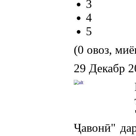
3
4
5
(0 овоз, миё
29 Декабр 2
Ҷавонӣ" да