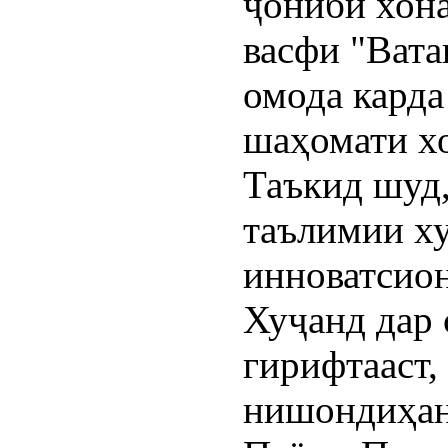
ҷониби хона
васфи "Вата
омода кард
шаҳомати х
Таъкид шуд,
таълимии х
инноватсио
Хуҷанд дар 
гирифтааст,
нишондиҳан