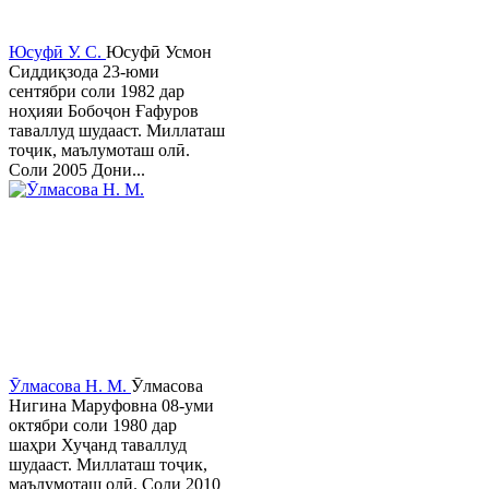
Юсуфӣ У. C.
Юсуфӣ Усмон
Сиддиқзода 23-юми
сентябри соли 1982 дар
ноҳияи Бобоҷон Ғафуров
таваллуд шудааст. Миллаташ
тоҷик, маълумоташ олӣ.
Соли 2005 Дони...
Ӯлмасова Н. М.
Ӯлмасова
Нигина Маруфовна 08-уми
октябри соли 1980 дар
шаҳри Хуҷанд таваллуд
шудааст. Миллаташ тоҷик,
маълумоташ олӣ. Соли 2010