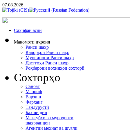
07.08.2026
Cаҳифаи аслӣ
Мақомоти иҷроия
Раиси шаҳр
Қарорҳои Раиси шаҳр
Муовинони Раиси шаҳр
Дастгоҳи Раиси шаҳр
Роҳбарони воҳидҳои сохторӣ
Сохторҳо
Саноат
Маориф
Варзиш
Фарҳанг
Тандурустӣ
Бахши дин
Мактубҳо ва муроҷиати
шаҳрвандон
Агентии меҳнат ва шуғли