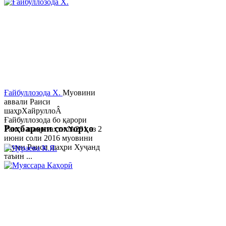
Ғайбуллозода Х.
Муовини
аввали Раиси
шаҳрХайруллоÂ
Ғайбуллозода бо қарори
Роҳбарони сохторҳо
Раиси шаҳр таҳти №281 аз 2
июни соли 2016 муовини
якуми Раиси шаҳри Хуҷанд
таъин ...