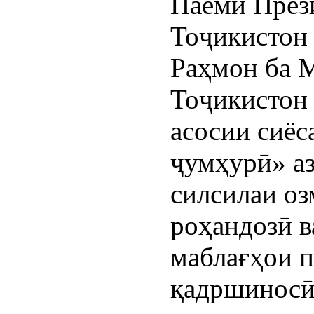
Паёми През
Тоҷикистон
Раҳмон ба 
Тоҷикистон
асосии сиёс
ҷумҳурӣ» аз
силсилаи о
роҳандозӣ в
маблағҳои п
қадршиносӣ