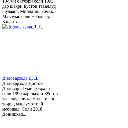
10-уми октябри соли 1993
дар шаҳри Бўстон таваллуд
шудааст. Миллаташ тоҷик.
Маълумот олӣ мебошад.
Баъди ха...
Диловарзода Д. Д.
Диловарзода Достон
Диловар 21уми феврали
соли 1996 дар шаҳри Бӯстон
таваллуд шуда, миллатааш
тоҷик, маълумот олӣ
мебошад. Соли 2018
Донишкад...