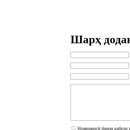
Шарҳ дода
Номнависӣ барои қабули 