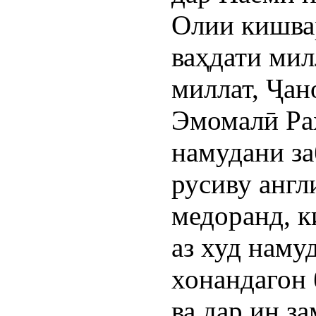
Олии кишва
ваҳдати ми
миллат, Ҷа
Эмомалӣ Раҳ
намудани за
русиву англ
медоранд, к
аз худ наму
хонандагон 
ва дар ин з