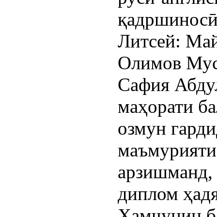
қадршиносӣ
Литсей: Ма
Олимов Мус
Сафия Абду
маҳорати ба
озмун гарди
маъмурияти
арзишманд, 
диплом ҳадя
Ҳамчунин б