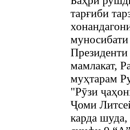
Баҳри рушд
тарғиби тар
хонандагони
муносибати
Президенти
мамлакат, 
муҳтарам Р
"Рӯзи ҷаҳон
Ҷоми Литсей
карда шуда,