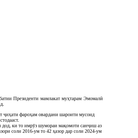
батии Президенти мамлакат муҳтарам Эмомалӣ
д.
ат ҷиҳати фароҳам овардани шароити мусоид
стодааст.
 дод, ки то имрӯз шумораи мақомоти санҷиш аз
зори соли 2016-ум то 42 ҳазор дар соли 2024-ум