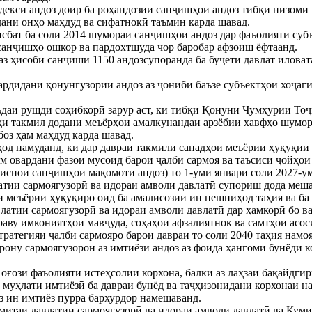
декси андоз доир ба роҳандозии санҷишҳои андоз тибқи низоми
ани онҳо маҳдуд ва сифатнокӣ таъмин карда шавад.
сбат ба соли 2014 шумораи санҷишҳои андоз дар фаъолияти субъ
санҷишҳо ошкор ва пардохтшуда чор баробар афзоиш ёфтаанд.
 аз ҳисоби санҷиши 1150 андозсупоранда ба буҷети давлат илов
ардидани қонунгузории андоз аз ҷониби баъзе субъектҳои хоҷаг
ъдаи рушди соҳибкорӣ зарур аст, ки тибқи Қонуни Ҷумҳурии То
ҳи такмил додани меъёрҳои амалкунандаи арзёбии хавфҳо шумор
боз ҳам маҳдуд карда шавад.
д намуданд, ки дар давраи такмили санадҳои меъёрии ҳуқуқии 
м овардани фазои мусоид барои ҷалби сармоя ва таъсиси ҷойҳо
тиснои санҷишҳои мақомоти андоз) то 1-уми январи соли 2027-у
атии сармоягузорӣ ва идораи амволи давлатӣ супориш дода мешав
и меъёрии ҳуқуқиро оид ба амалисозии ин пешниҳод таҳия ва ба
латии сармоягузорӣ ва идораи амволи давлатӣ дар ҳамкорӣ бо в
раву имкониятҳои мавҷуда, соҳаҳои афзалиятнок ва самтҳои асо
тратегияи ҷалби сармояро барои давраи то соли 2040 таҳия намоя
ону сармоягузорон аз имтиёзи андоз аз фоида ҳангоми бунёди ко
 оғози фаъолияти истеҳсолии корхона, балки аз лаҳзаи бақайдгир
муҳлати имтиёзӣ ба давраи бунёд ва таҷҳизонидани корхонаи нав
з ин имтиёз пурра бархурдор намешаванд.
умитаи давлатии сармоягузорӣ ва идораи амволи давлатӣ ва Куми