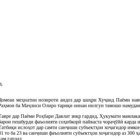
д.
Ҷомеаи меҳнатии нозироти андоз дар шаҳри Хуҷанд Паёми нав
Раҳмон ба Маҷлиси Олиро тариқи оинаи нилгун тамошо намудан
Тавре дар Паёми Роҳбари Давлат зикр гардид, Ҳукумати мамлак
барои пешбурди фаъолияти соҳибкорӣ пайваста чораҷӯйӣ карда и
Татбиқи ислоҳот дар самти санҷиши
субъектҳои хоҷагидор имкон
31 то ба 23 ва санҷиши фаъолияти субъектҳои хоҷагидор аз 300 ҳа
кам гардад.