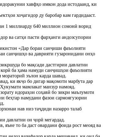
 идоракунии хавфҳо имкон дода истодаанд, ки
ектҳои хоҷагидор ду баробар кам гардидааст.
атан 1 миллиарду 640 миллион сомонӣ ворид
идор ва сатҳи пасти фарҳанги андозсупории
ҷикистон «Дар бораи санҷиши фаъолияти
аи санҷишҳо ва даврияти гузаронидани онҳо
зикршуда бо мақсади дастгирии давлатии
и корӣ ба ҳама намуди санҷишҳои фаъолияти
м мораторий эълон карда шавад.
ад, ки якҷо бо дигар мақомоти марбута дар
 Ҳукумати мамлакат манзур намояд.
азорату идораҳои соҳавӣ бо зикри маълумоти
сии беҳтар намудани фазои сармоягузории
д.
рхонаи нав низ таҷдиди назарро талаб
ии давлатии он ҷорӣ мегардад.
, яъне то ба даст овардани фоида рост меояд ва
таи андоз вазифадор карда мешаванд, ки оид ба