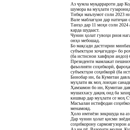
Аз ҷумла муқаррароти дар Ко
шумора ва муҳлати гузаронид
Тибқи маълумот соли 2023 ни
Вале маблағҳои дар натиҷаи 
Танҳо дар 11 моҳи соли 2024
карда шудааст.
Чунин ҳолат гувоҳи риоя наг
онҳо мебошад.
Бо мақсади дастгирии минба
субъектҳои хоҷагидор» бо ро
(ба истиснои хавфҳои андоз) 
Президенти мамлакат пешниҳо
фаъолияти соҳибкорӣ, фароҳа
субъектҳои соҳибкорӣ (ба ис
Бинобар ин, ба Кумитаи давл
муҳлати як моҳ лоиҳаи санад
Ҳамзамон бо ин, Кумитаи дав
мушаххасу дақиқ оид ба захи
кишвар дар муҳлати се моҳ С
Масъалаи истифодаи соҳибкор
менамояд.
Ҳоло имтиёзи зикршуда на аз
Дар чунин ҳолат қисми зиёди 
соҳибкорону сармоягузорон а
Аз ин рӯ, Вазорати молия, К