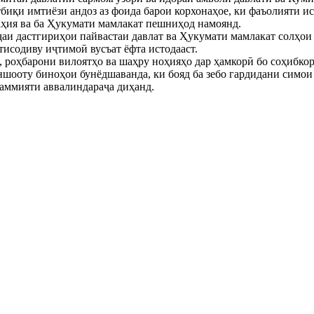
биқи имтиёзи андоз аз фоида барои корхонаҳое, ки фаъолияти ис
аҳия ва ба Ҳукумати мамлакат пешниҳод намоянд.
иҷаи дастгириҳои пайвастаи давлат ва Ҳукумати мамлакат солҳои
исодиву иҷтимоӣ вусъат ёфта истодааст.
 роҳбарони вилоятҳо ва шаҳру ноҳияҳо дар ҳамкорӣ бо соҳибкор
шооту биноҳои бунёдшаванда, ки бояд ба зебо гардидани симои
ҳаммияти аввалиндараҷа диҳанд.