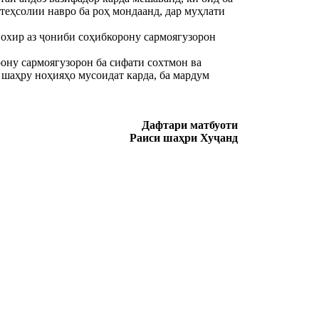
теҳсолии навро ба роҳ мондаанд, дар муҳлати
 охир аз ҷониби соҳибкорону сармоягузорон
ону сармоягузорон ба сифати сохтмон ва
 шаҳру ноҳияҳо мусоидат карда, ба мардум
Дафтари матбуоти
Раиси шаҳри Хуҷанд