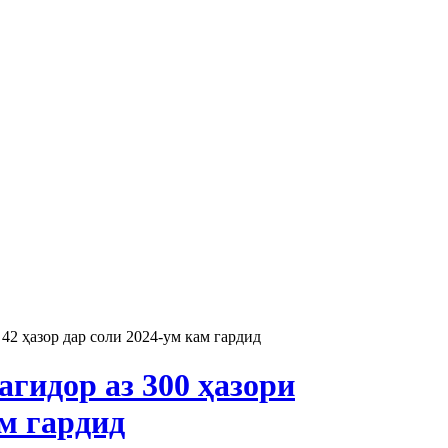
42 ҳазор дар соли 2024-ум кам гардид
гидор аз 300 ҳазори
ам гардид