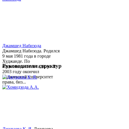
Джамшед Набизода
Джамшед Набизода. Родился
9 мая 1981 года в городе
Худжанде. По
Руководители структур
национальности таджик. В
2003 году окончил
Таджикский университет
права, биз...
Джураева К. Я.
Джураева