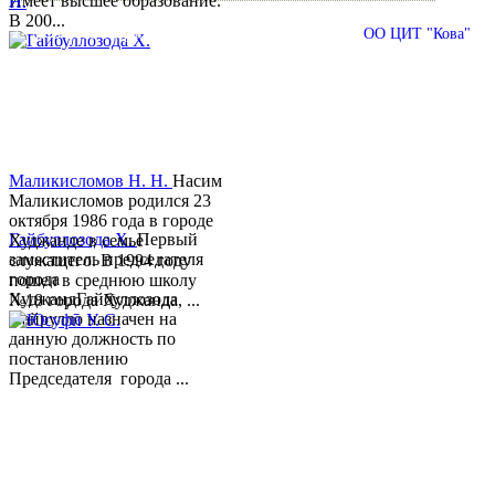
Имеет высшее образование.
В 200...
© 2013-2018 Разработчик и техническая поддержка
ОО ЦИТ "Кова"
Маликисломов Н. Н.
Насим
Маликисломов родился 23
октября 1986 года в городе
Гайбуллозода Х.
Первый
Худжанде в семье
заместитель председателя
служащего. В 1994 году
города
пошел в среднюю школу
ХуджандГайбуллозода
№18 города Худжанда, ...
Хайрулло назначен на
данную должность по
постановлению
Председателя города ...