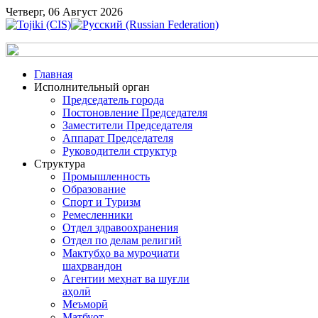
Четверг, 06 Август 2026
Главная
Исполнительный орган
Председатель города
Постоновление Председателя
Заместители Председателя
Аппарат Председателя
Руководители структур
Структура
Промышленность
Образование
Спорт и Туризм
Ремесленники
Отдел здравоохранения
Отдел по делам религий
Мактубҳо ва муроҷиати
шаҳрвандон
Агентии меҳнат ва шуғли
аҳолӣ
Меъморӣ
Матбуот