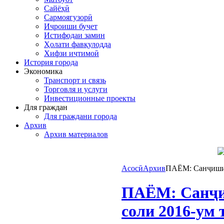
Сайёҳӣ
Сармоягузорӣ
Иҷроиши буҷет
Истифодаи замин
Ҳолати фавқулодда
Хифзи иҷтимоӣ
История города
Экономика
Транспорт и связь
Торговля и услуги
Инвестиционные проекты
Для граждан
Для граждани города
Архив
Архив материалов
Асосӣ
Архив
ПАЁМ: Санҷиши ф
ПАЁМ: Санҷиш
соли 2016-ум 