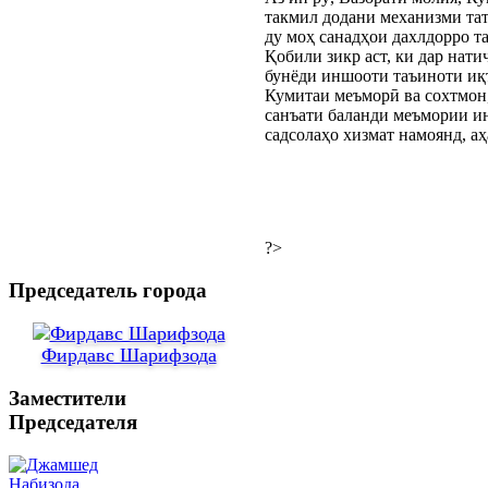
такмил додани механизми тат
ду моҳ санадҳои дахлдорро т
Қобили зикр аст, ки дар нат
бунёди иншооти таъиноти иқт
Кумитаи меъморӣ ва сохтмон,
санъати баланди меъмории ин
садсолаҳо хизмат намоянд, а
?>
Председатель города
Фирдавс Шарифзода
Заместители
Председателя