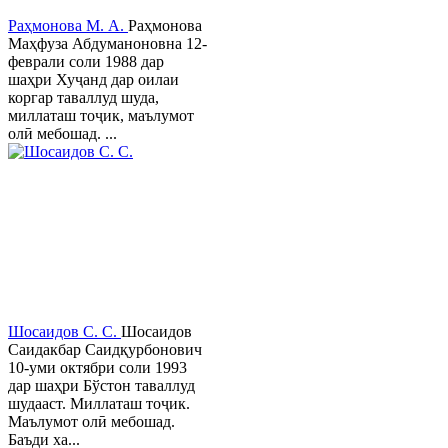
Раҳмонова М. А.
Раҳмонова
Маҳфуза Абдуманоновна 12-
феврали соли 1988 дар
шаҳри Хуҷанд дар оилаи
коргар таваллуд шуда,
миллаташ тоҷик, маълумот
олӣ мебошад. ...
Шосаидов С. С.
Шосаидов
Саидакбар Саидқурбонович
10-уми октябри соли 1993
дар шаҳри Бўстон таваллуд
шудааст. Миллаташ тоҷик.
Маълумот олӣ мебошад.
Баъди ха...