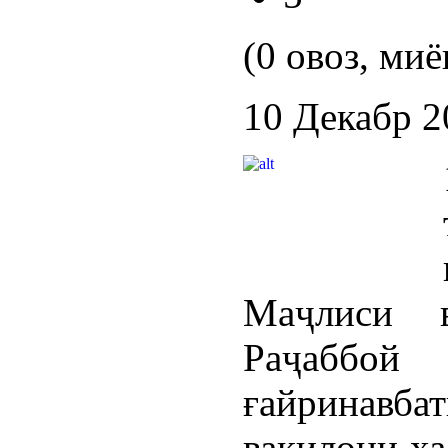
(0 овоз, миё
10 Декабр 2
Маҷлиси в
Раҷаббой
ғайринавба
вакилони ха