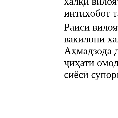
халқи вилоя
интихобот т
Раиси вилоя
вакилони ха
Аҳмадзода д
ҷиҳати омод
сиёсӣ супор