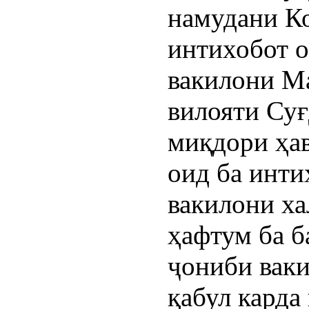
намудани Ко
интихобот о
вакилони Ма
вилояти Суғ
миқдори ҳав
оид ба инти
вакилони ха
ҳафтум ба б
ҷониби ваки
қабул карда