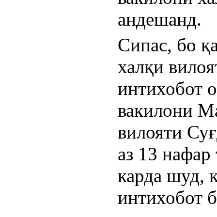
андешанд.
Сипас, бо қ
халқи вилоя
интихобот о
вакилони Ма
вилояти Суғ
аз 13 нафар 
карда шуд, 
интихобот б