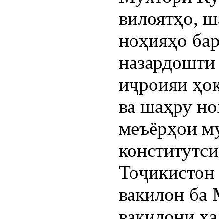
вилоятҳо, ш
ноҳияҳо бар
назардошти 
иҷроияи ҳок
ва шаҳру но
меъёрҳои м
конститутс
Тоҷикистон 
вакилон ба 
вакилони ха