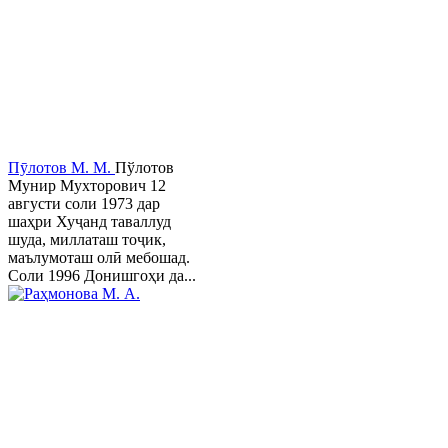
Пӯлотов М. М.
Пўлотов
Мунир Мухторович 12
августи соли 1973 дар
шаҳри Хуҷанд таваллуд
шуда, миллаташ тоҷик,
маълумоташ олӣ мебошад.
Соли 1996 Донишгоҳи да...