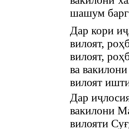
шашум барг
Дар кори иҷ
вилоят, роҳ
вилоят, роҳ
ва вакилони
вилоят ишт
Дар иҷлосия
вакилони Ма
вилояти Суғ