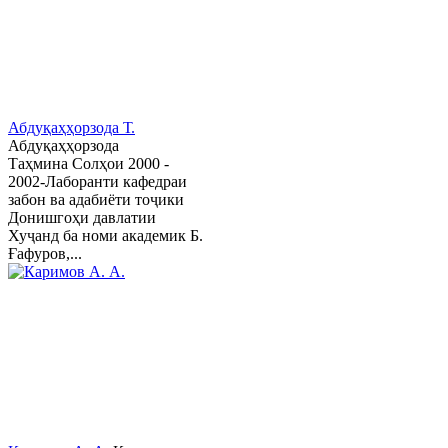
Абдуқаҳҳорзода Т.
Абдуқаҳҳорзода
Таҳмина Солҳои 2000 -
2002-Лаборанти кафедраи
забон ва адабиёти тоҷики
Донишгоҳи давлатии
Хуҷанд ба номи академик Б.
Ғафуров,...