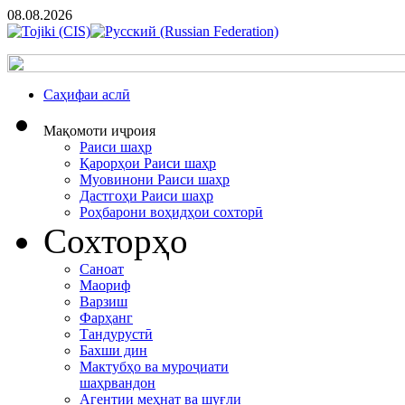
08.08.2026
Cаҳифаи аслӣ
Мақомоти иҷроия
Раиси шаҳр
Қарорҳои Раиси шаҳр
Муовинони Раиси шаҳр
Дастгоҳи Раиси шаҳр
Роҳбарони воҳидҳои сохторӣ
Сохторҳо
Саноат
Маориф
Варзиш
Фарҳанг
Тандурустӣ
Бахши дин
Мактубҳо ва муроҷиати
шаҳрвандон
Агентии меҳнат ва шуғли