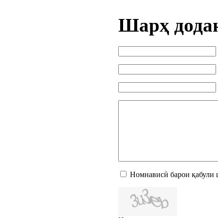
Шарҳ дода
Номнависӣ барои қабули 