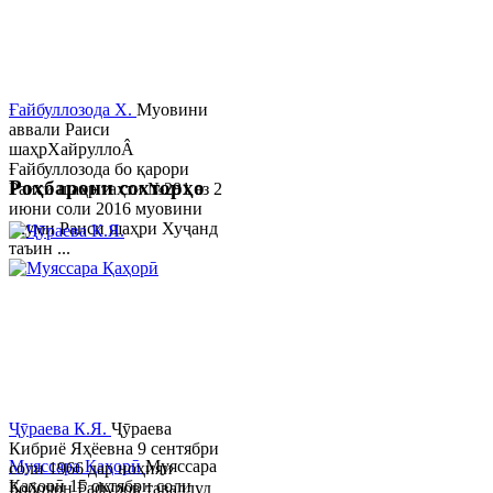
Ғайбуллозода Х.
Муовини
аввали Раиси
шаҳрХайруллоÂ
Ғайбуллозода бо қарори
Роҳбарони сохторҳо
Раиси шаҳр таҳти №281 аз 2
июни соли 2016 муовини
якуми Раиси шаҳри Хуҷанд
таъин ...
Ҷӯраева К.Я.
Ҷӯраева
Кибриё Яҳёевна 9 сентябри
Муяссара Қаҳорӣ
Муяссара
соли 1966 дар ноҳияи
Қаҳорӣ 15 октябри соли
Бобоҷон Ғафуров таваллуд