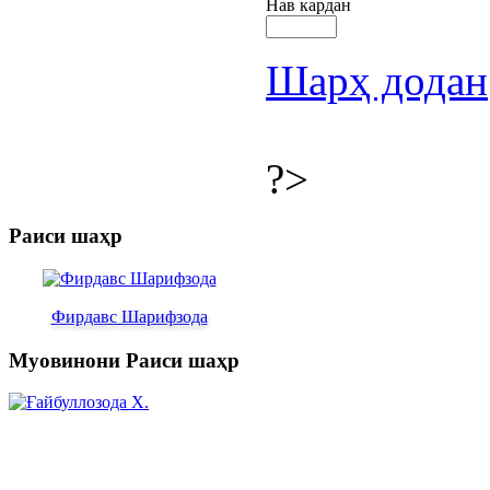
Нав кардан
Шарҳ додан
?>
Раиси шаҳр
Фирдавс Шарифзода
Муовинони Раиси шаҳр