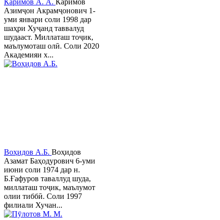
Каримов А. А.
Каримов
Азимҷон Акрамҷонович 1-
уми январи соли 1998 дар
шаҳри Хуҷанд таввалуд
шудааст. Миллаташ тоҷик,
маълумоташ олӣ. Соли 2020
Академияи х...
Воҳидов А.Б.
Воҳидов
Азамат Баҳодурович 6-уми
июни соли 1974 дар н.
Б.Ғафуров таваллуд шуда,
миллаташ тоҷик, маълумот
олии тиббӣ. Соли 1997
филиали Хучан...