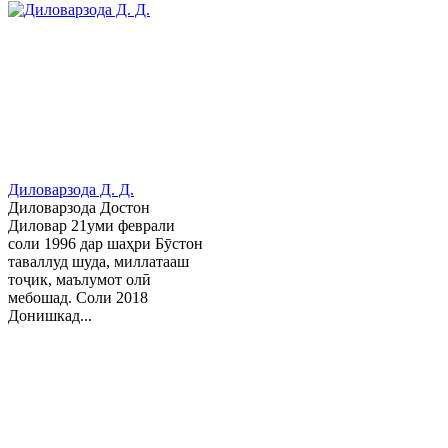
Диловарзода Д. Д.
Диловарзода Достон
Диловар 21уми феврали
соли 1996 дар шаҳри Бӯстон
таваллуд шуда, миллатааш
тоҷик, маълумот олӣ
мебошад. Соли 2018
Донишкад...