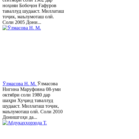
ноҳияи Бобоҷон Ғафуров
таваллуд шудааст. Миллаташ
тоҷик, маълумоташ олӣ.
Соли 2005 Дони...
Ӯлмасова Н. М.
Ӯлмасова
Нигина Маруфовна 08-уми
октябри соли 1980 дар
шаҳри Хуҷанд таваллуд
шудааст. Миллаташ тоҷик,
маълумоташ олӣ. Соли 2010
Донишгоҳи да...