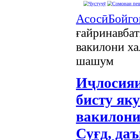
Асосӣ
Бойго
ғайринавба
вакилони ха
шашум
Иҷлосияи
бисту як
вакилони
Суғд, да