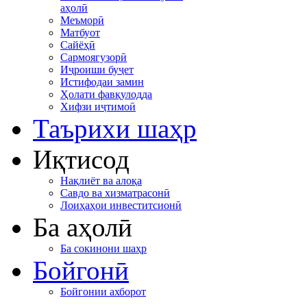
аҳолӣ
Меъморӣ
Матбуот
Сайёҳӣ
Сармоягузорӣ
Иҷроиши буҷет
Истифодаи замин
Ҳолати фавқулодда
Хифзи иҷтимоӣ
Таърихи шаҳр
Иқтисод
Нақлиёт ва алоқа
Савдо ва хизматрасонӣ
Лоиҳаҳои инвеститсионӣ
Ба аҳолӣ
Ба сокинони шаҳр
Бойгонӣ
Бойгонии ахборот