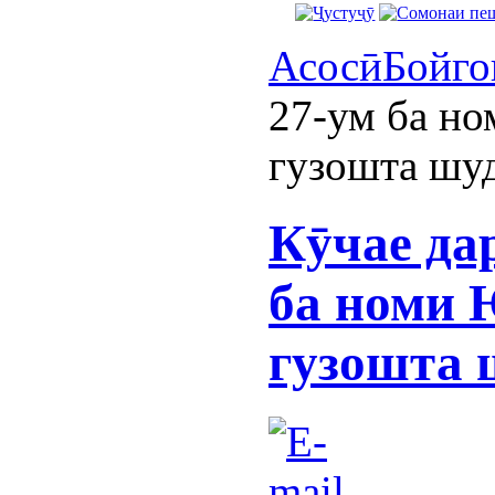
Асосӣ
Бойго
27-ум ба н
гузошта шу
Кӯчае да
ба номи 
гузошта 