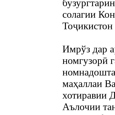
бузургтарин
солагии Кон
Тоҷикистон 
Имрўз дар а
номгузорӣ г
номнадошта
маҳаллаи Ва
хотиравии Д
Аълочии та