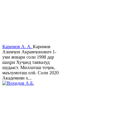
Каримов А. А.
Каримов
Азимҷон Акрамҷонович 1-
уми январи соли 1998 дар
шаҳри Хуҷанд таввалуд
шудааст. Миллаташ тоҷик,
маълумоташ олӣ. Соли 2020
Академияи х...