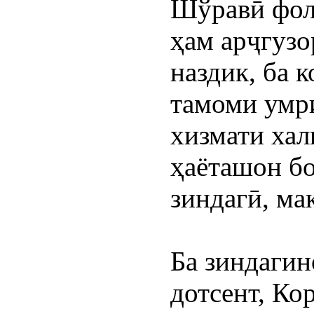
Шўравӣ фоли
ҳам арҷгузо
наздик, ба 
тамоми умри
хизмати халқ
ҳаёташон бо
зиндагӣ, ма
Ба зиндагин
дотсент, Ко