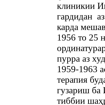
клиникии Ин
гардидан  а
карда мешав
1956 то 25 
ординатурар
пурра аз ху
1959-1963 а
терапия буда
гузариш ба 
тиббии шаҳр