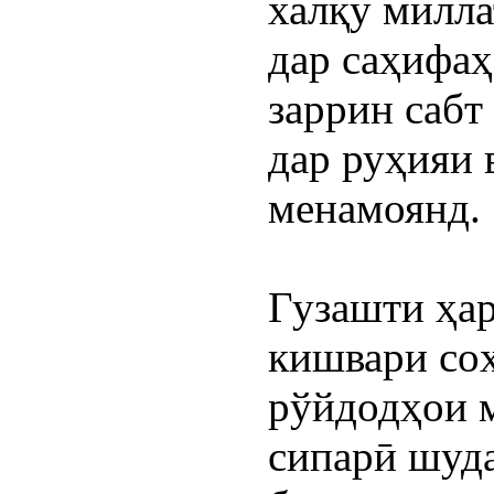
халқу милла
дар саҳифаҳ
заррин сабт
дар руҳияи 
менамоянд.
Гузашти ҳар
кишвари соҳ
рўйдодҳои м
сипарӣ шуда