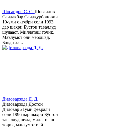
Шосаидов С. С.
Шосаидов
Саидакбар Саидқурбонович
10-уми октябри соли 1993
дар шаҳри Бўстон таваллуд
шудааст. Миллаташ тоҷик.
Маълумот олӣ мебошад.
Баъди ха...
Диловарзода Д. Д.
Диловарзода Достон
Диловар 21уми феврали
соли 1996 дар шаҳри Бӯстон
таваллуд шуда, миллатааш
тоҷик, маълумот олӣ