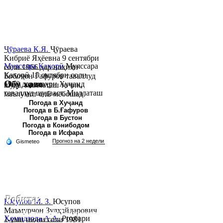
Ҷӯраева К.Я.
Ҷӯраева
Кибриё Яҳёевна 9 сентябри
Муяссара Қаҳорӣ
Муяссара
соли 1966 дар ноҳияи
Қаҳорӣ 15 октябри соли
Бобоҷон Ғафуров таваллуд
Обу хаво
1979 дар шаҳри Хуҷанд
шуда, миллаташ тоҷик,
таваллуд шудааст. Миллаташ
маълумот олӣ мебошад.
тоҷик. Маълумот олӣ. Соли
Соли 1997 Донишг...
Погода в Хуҷанд
Погода в Б.Ғафуров
2002 Донишгоҳи давлатии
Погода в Бустон
Хуҷанд ба...
Погода в Конибодом
Погода в Исфара
Робита:
Юсупов М. З.
Юсупов
Маъмурҷон Зулҳайдарович
Ҷумҳурии Тоҷикистон, вилояти Суғд,
Ҳомидзода А.А.
Роҳбари
1-уми июни соли 1981