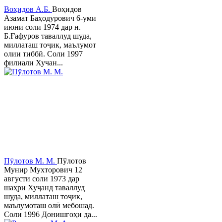
Воҳидов А.Б.
Воҳидов
Азамат Баҳодурович 6-уми
июни соли 1974 дар н.
Б.Ғафуров таваллуд шуда,
миллаташ тоҷик, маълумот
олии тиббӣ. Соли 1997
филиали Хучан...
Пӯлотов М. М.
Пўлотов
Мунир Мухторович 12
августи соли 1973 дар
шаҳри Хуҷанд таваллуд
шуда, миллаташ тоҷик,
маълумоташ олӣ мебошад.
Соли 1996 Донишгоҳи да...