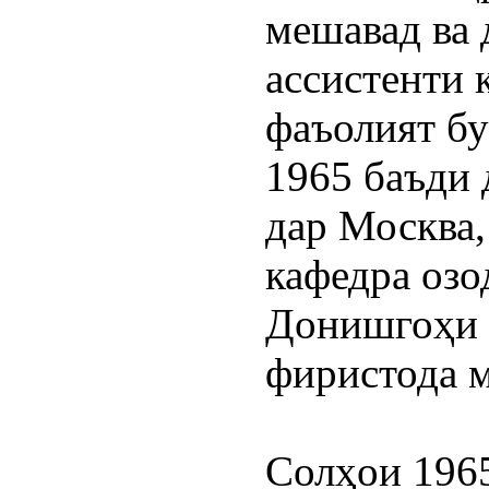
мешавад ва д
ассистенти 
фаъолият бур
1965 баъди 
дар Москва, 
кафедра озод
Донишгоҳи 
фиристода 
Солҳои 1965