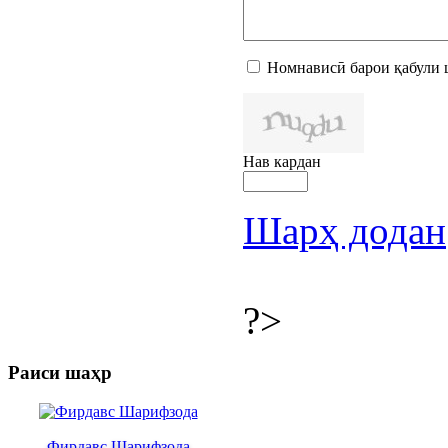
Номнависӣ барои қабули 
Нав кардан
Шарҳ додан
?>
Раиси шаҳр
Фирдавс Шарифзода