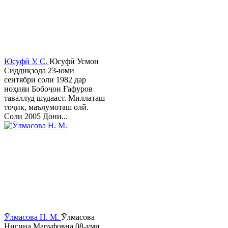
Юсуфӣ У. C.
Юсуфӣ Усмон
Сиддиқзода 23-юми
сентябри соли 1982 дар
ноҳияи Бобоҷон Ғафуров
таваллуд шудааст. Миллаташ
тоҷик, маълумоташ олӣ.
Соли 2005 Дони...
Ӯлмасова Н. М.
Ӯлмасова
Нигина Маруфовна 08-уми