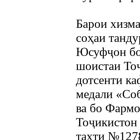
Барои хизма
соҳаи танду
Юсуфҷон бо
шоистаи Тоҷ
дотсенти ка
медали «Соб
ва бо Фарм
Тоҷикистон а
таҳти №1278