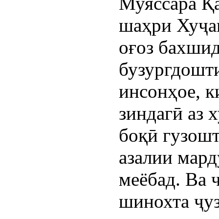
Муяссара Қа
шаҳри Хуҷан
оғоз бахшида,
бузургдошти
инсонҳое, к
зиндагӣ аз 
боқӣ гузошт
азалии мард
меёбад. Ва 
шинохта ҷуз