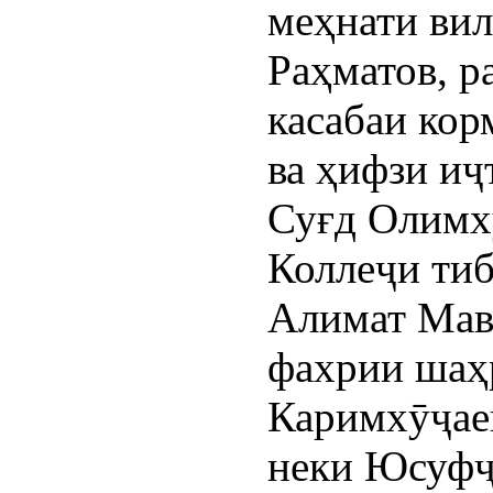
меҳнати вил
Раҳматов, р
касабаи кор
ва ҳифзи иҷ
Суғд Олимхӯ
Коллеҷи тиб
Алимат Мав
фахрии шаҳ
Каримхӯҷаев
неки Юсуфҷ