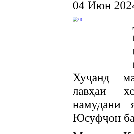
04 Июн 202
Хуҷанд м
лавҳаи х
намудани 
Юсуфҷон ба