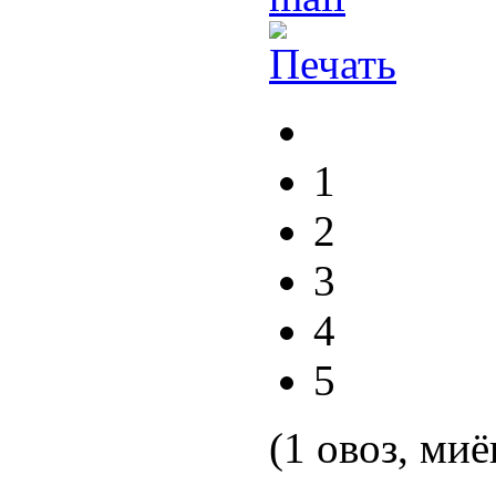
1
2
3
4
5
(1 овоз, миё