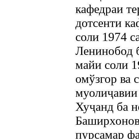
кафедраи те
дотсенти ка
соли 1974 с
Ленинобод б
майи соли 1
омўзгор ва 
муолиҷавии
Хуҷанд ба 
Баширхонов
пурсамар фа