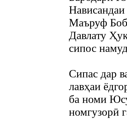
Нависандаи 
Маъруф Бобо
Давлату Ҳук
сипос намуд
Сипас дар в
лавҳаи ёдго
ба номи Юс
номгузорӣ г