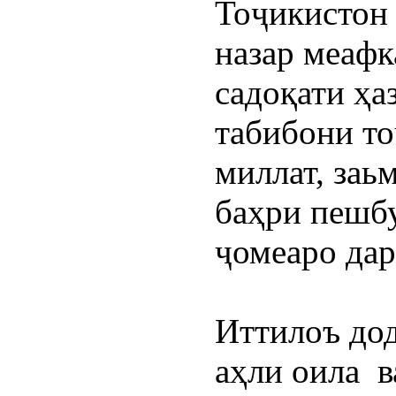
Тоҷикистон
назар меафк
садоқати ҳа
табибони то
миллат, заь
баҳри пешбу
ҷомеаро дар
Иттилоъ дод
аҳли оила  в