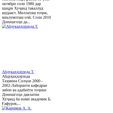
октябри соли 1980 дар
шаҳри Хуҷанд таваллуд
шудааст. Миллаташ тоҷик,
маълумоташ олӣ. Соли 2010
Донишгоҳи да...
Абдуқаҳҳорзода Т.
Абдуқаҳҳорзода
Таҳмина Солҳои 2000 -
2002-Лаборанти кафедраи
забон ва адабиёти тоҷики
Донишгоҳи давлатии
Хуҷанд ба номи академик Б.
Ғафуров,...