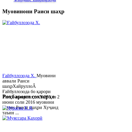
Муовинони Раиси шаҳр
Ғайбуллозода Х.
Муовини
аввали Раиси
шаҳрХайруллоÂ
Ғайбуллозода бо қарори
Роҳбарони сохторҳо
Раиси шаҳр таҳти №281 аз 2
июни соли 2016 муовини
якуми Раиси шаҳри Хуҷанд
таъин ...