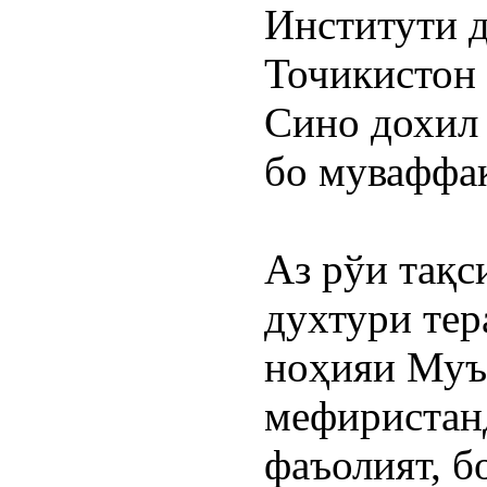
Институти д
Точикистон 
Сино дохил 
бо муваффақ
Аз рўи тақс
духтури тера
ноҳияи Муъм
мефиристанд 
фаъолият, б