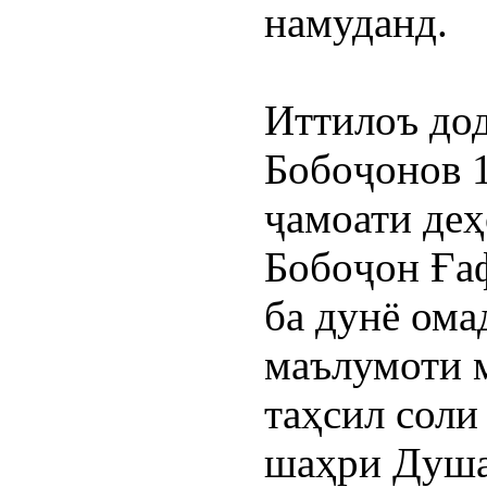
намуданд.
Иттилоъ дод
Бобоҷонов 1
ҷамоати деҳ
Бобоҷон Ғаф
ба дунё ома
маълумоти м
таҳсил соли
шаҳри Душан