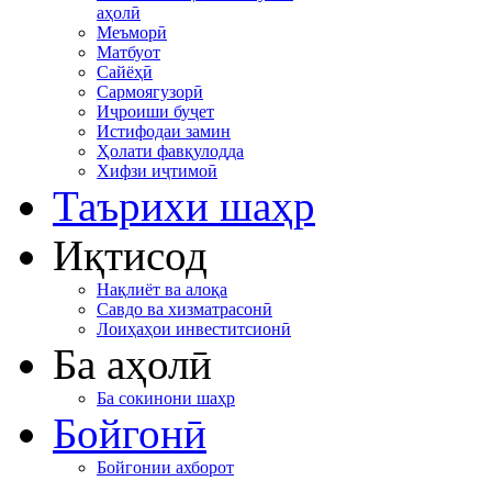
аҳолӣ
Меъморӣ
Матбуот
Сайёҳӣ
Сармоягузорӣ
Иҷроиши буҷет
Истифодаи замин
Ҳолати фавқулодда
Хифзи иҷтимоӣ
Таърихи шаҳр
Иқтисод
Нақлиёт ва алоқа
Савдо ва хизматрасонӣ
Лоиҳаҳои инвеститсионӣ
Ба аҳолӣ
Ба сокинони шаҳр
Бойгонӣ
Бойгонии ахборот