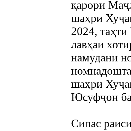
қарори Маҷл
шаҳри Хуҷан
2024, таҳти
лавҳаи хоти
намудани но
номнадошта
шаҳри Хуҷан
Юсуфҷон ба 
Сипас раиси