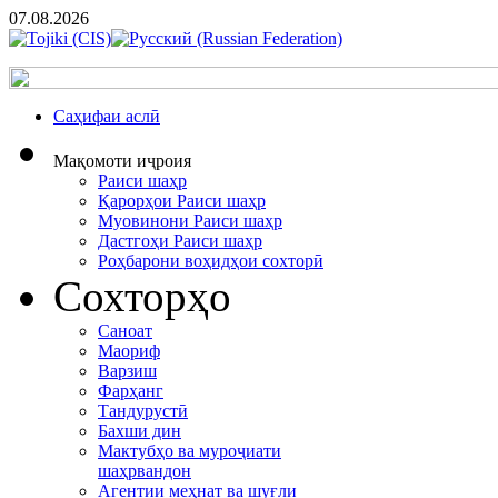
07.08.2026
Cаҳифаи аслӣ
Мақомоти иҷроия
Раиси шаҳр
Қарорҳои Раиси шаҳр
Муовинони Раиси шаҳр
Дастгоҳи Раиси шаҳр
Роҳбарони воҳидҳои сохторӣ
Сохторҳо
Саноат
Маориф
Варзиш
Фарҳанг
Тандурустӣ
Бахши дин
Мактубҳо ва муроҷиати
шаҳрвандон
Агентии меҳнат ва шуғли