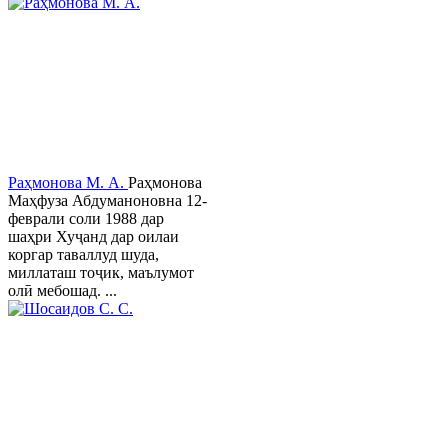
Раҳмонова М. А.
Раҳмонова
Маҳфуза Абдуманоновна 12-
феврали соли 1988 дар
шаҳри Хуҷанд дар оилаи
коргар таваллуд шуда,
миллаташ тоҷик, маълумот
олӣ мебошад. ...