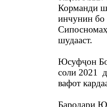
Корманди шо
инчунин бо 
Сипосномаҳо
шудааст.
Юсуфҷон Бо
соли 2021  
вафот кардаа
Бародари Ю