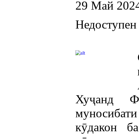
29 Май 202
Недоступен 
Хуҷанд Ф
муносибати
кӯдакон б