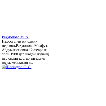
Раҳмонова М. А.
Недоступен ни однин
перевод.Раҳмонова Маҳфуза
Абдуманоновна 12-феврали
соли 1988 дар шаҳри Хуҷанд
дар оилаи коргар таваллуд
шуда, миллаташ т...