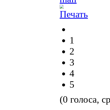
1
2
3
4
5
(0 голоса, с