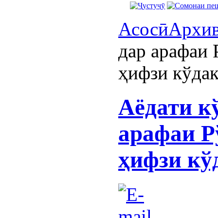
Асосӣ
Архи
дар арафаи 
ҳифзи кўда
Аёдати к
арафаи Р
ҳифзи кў