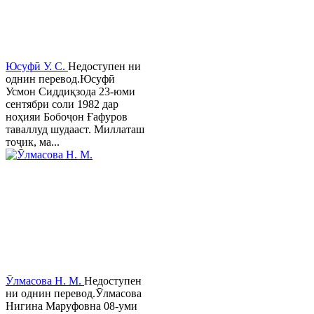
Юсуфӣ У. C.
Недоступен ни
однин перевод.Юсуфӣ
Усмон Сиддиқзода 23-юми
сентябри соли 1982 дар
ноҳияи Бобоҷон Ғафуров
таваллуд шудааст. Миллаташ
тоҷик, ма...
Ӯлмасова Н. М.
Недоступен
ни однин перевод.Ӯлмасова
Нигина Маруфовна 08-уми