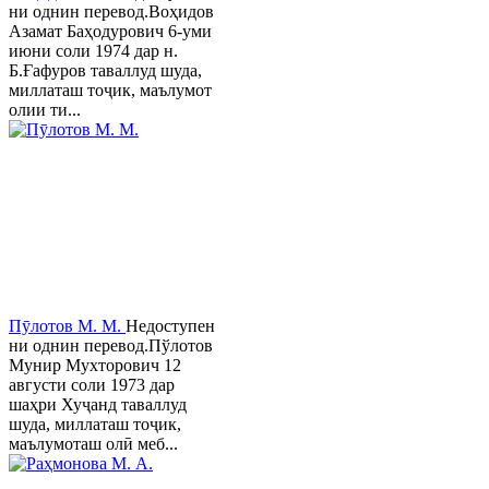
ни однин перевод.Воҳидов
Азамат Баҳодурович 6-уми
июни соли 1974 дар н.
Б.Ғафуров таваллуд шуда,
миллаташ тоҷик, маълумот
олии ти...
Пӯлотов М. М.
Недоступен
ни однин перевод.Пўлотов
Мунир Мухторович 12
августи соли 1973 дар
шаҳри Хуҷанд таваллуд
шуда, миллаташ тоҷик,
маълумоташ олӣ меб...