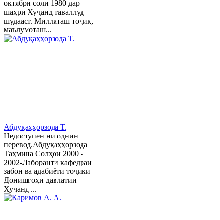
октябри соли 1980 дар
шаҳри Хуҷанд таваллуд
шудааст. Миллаташ тоҷик,
маълумоташ...
Абдуқаҳҳорзода Т.
Недоступен ни однин
перевод.Абдуқаҳҳорзода
Таҳмина Солҳои 2000 -
2002-Лаборанти кафедраи
забон ва адабиёти тоҷики
Донишгоҳи давлатии
Хуҷанд ...