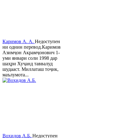
Каримов А. А.
Недоступен
ни однин перевод.Каримов
Азимҷон Акрамҷонович 1-
уми январи соли 1998 дар
шаҳри Хуҷанд таввалуд
шудааст. Миллаташ тоҷик,
маълумота...
Воҳидов А.Б.
Недоступен