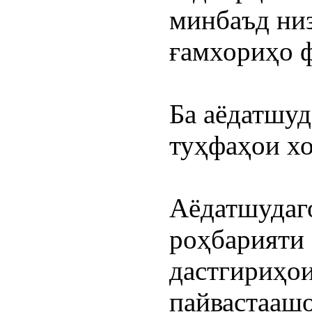
минбаъд низ
ғамхориҳо ф
Ба аёдатшуд
туҳфаҳои хо
Аёдатшудаго
роҳбарияти 
дастгириҳои
пайвастаашо