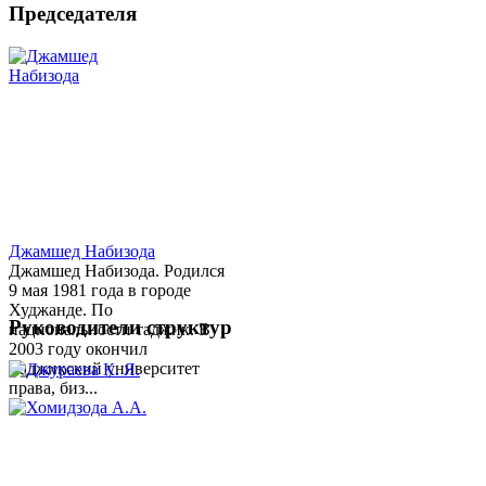
Председателя
Джамшед Набизода
Джамшед Набизода. Родился
9 мая 1981 года в городе
Худжанде. По
Руководители структур
национальности таджик. В
2003 году окончил
Таджикский университет
права, биз...