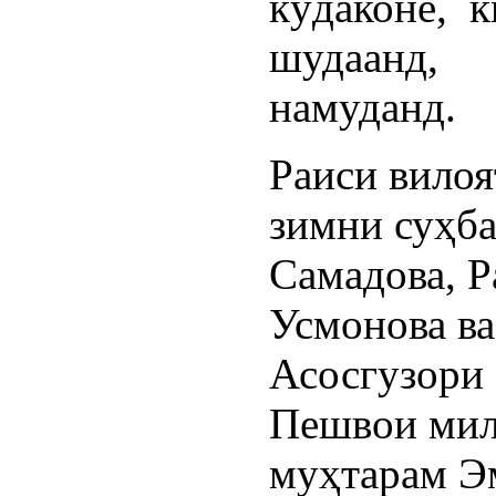
кӯдаконе, 
шудаанд,
намуданд.
Раиси вилоя
зимни суҳба
Самадова, Р
Усмонова ва
Асосгузори 
Пешвои милл
муҳтарам Эм