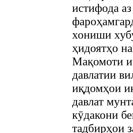
истифода аз
фароҳамгард
хониши хубу
ҳидоятҳо на
Мақомоти и
давлатии вил
иқдомҳои ин
давлат мунт
кӯдакони бе
тадбирҳои з