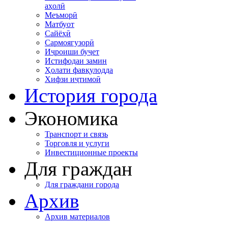
аҳолӣ
Меъморӣ
Матбуот
Сайёҳӣ
Сармоягузорӣ
Иҷроиши буҷет
Истифодаи замин
Ҳолати фавқулодда
Хифзи иҷтимоӣ
История города
Экономика
Транспорт и связь
Торговля и услуги
Инвестиционные проекты
Для граждан
Для граждани города
Архив
Архив материалов