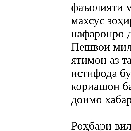
фаъолияти 
махсус зоҳи
нафаронро д
Пешвои милл
ятимон аз т
истифода бу
кориашон ба
доимо хабар
Роҳбари вил