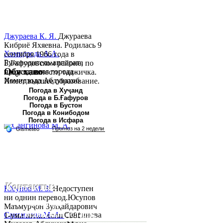
Джураева К. Я.
Джураева
Кибриё Яхяевна. Родилась 9
Хомидзода А.А.
сентября 1966 года в
Руководитель аппарата
Б.Гафуровском районе, по
Обу хаво
председателя города
национальности таджичка.
Хомидзода Абдувахоб
Имеет высшее образование.
Абдумаджид родился 8
В 1997 ...
Погода в Хуҷанд
Погода в Б.Ғафуров
июня 1978 года в городе
Погода в Бустон
Худжанде. По
Погода в Конибодом
национальности...
Погода в Исфара
Контакты:
Юсупов М. З.
Недоступен
ни однин перевод.Юсупов
Республика Таджикистан,
Маъмурҷон Зулҳайдарович
Согдийскый область,
Сангинова М. А.
Сангинова
1-уми июни соли 1981