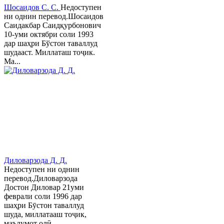
Шосаидов С. С.
Недоступен
ни однин перевод.Шосаидов
Саидакбар Саидқурбонович
10-уми октябри соли 1993
дар шаҳри Бўстон таваллуд
шудааст. Миллаташ тоҷик.
Ма...
Диловарзода Д. Д.
Недоступен ни однин
перевод.Диловарзода
Достон Диловар 21уми
феврали соли 1996 дар
шаҳри Бӯстон таваллуд
шуда, миллатааш тоҷик,
маълумот олӣ...