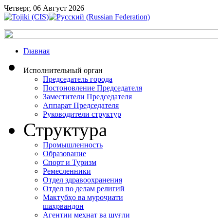
Четверг, 06 Август 2026
Главная
Исполнительный орган
Председатель города
Постоновление Председателя
Заместители Председателя
Аппарат Председателя
Руководители структур
Структура
Промышленность
Образование
Спорт и Туризм
Ремесленники
Отдел здравоохранения
Отдел по делам религий
Мактубҳо ва муроҷиати
шаҳрвандон
Агентии меҳнат ва шуғли