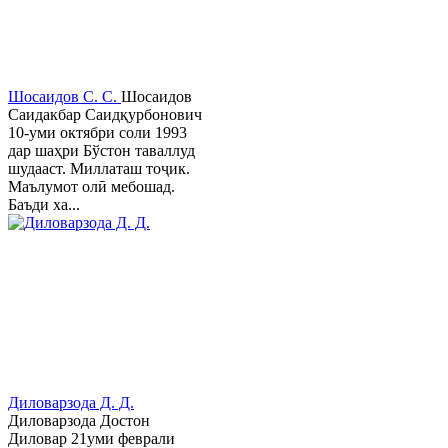
Шосаидов С. С.
Шосаидов
Саидакбар Саидқурбонович
10-уми октябри соли 1993
дар шаҳри Бўстон таваллуд
шудааст. Миллаташ тоҷик.
Маълумот олӣ мебошад.
Баъди ха...
Диловарзода Д. Д.
Диловарзода Достон
Диловар 21уми феврали