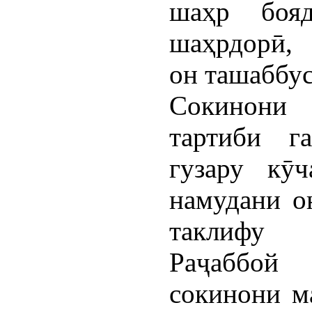
шаҳр боя
шаҳрдорӣ, 
он ташаббу
Сокинони
тартиби г
гузару кӯ
намудани о
таклифу 
Раҷаббой
сокинони м