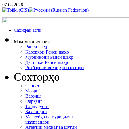
07.08.2026
Cаҳифаи аслӣ
Мақомоти иҷроия
Раиси шаҳр
Қарорҳои Раиси шаҳр
Муовинони Раиси шаҳр
Дастгоҳи Раиси шаҳр
Роҳбарони воҳидҳои сохторӣ
Сохторҳо
Саноат
Маориф
Варзиш
Фарҳанг
Тандурустӣ
Бахши дин
Мактубҳо ва муроҷиати
шаҳрвандон
Агентии меҳнат ва шуғли