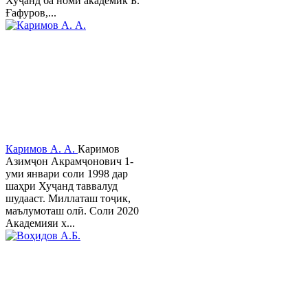
Хуҷанд ба номи академик Б.
Ғафуров,...
Каримов А. А.
Каримов
Азимҷон Акрамҷонович 1-
уми январи соли 1998 дар
шаҳри Хуҷанд таввалуд
шудааст. Миллаташ тоҷик,
маълумоташ олӣ. Соли 2020
Академияи х...