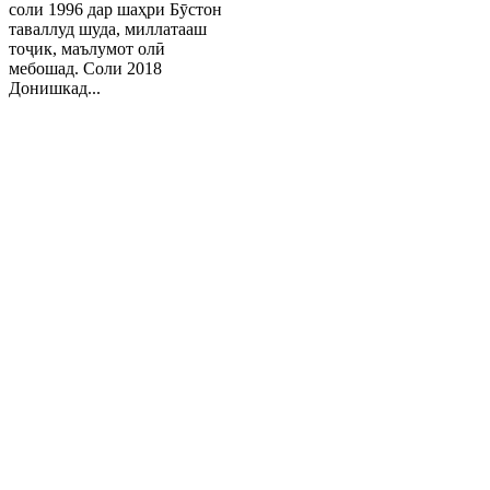
соли 1996 дар шаҳри Бӯстон
таваллуд шуда, миллатааш
тоҷик, маълумот олӣ
мебошад. Соли 2018
Донишкад...