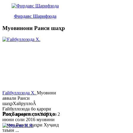
Фирдавс Шарифзода
Муовинони Раиси шаҳр
Ғайбуллозода Х.
Муовини
аввали Раиси
шаҳрХайруллоÂ
Ғайбуллозода бо қарори
Роҳбарони сохторҳо
Раиси шаҳр таҳти №281 аз 2
июни соли 2016 муовини
якуми Раиси шаҳри Хуҷанд
таъин ...