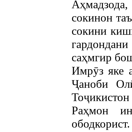
Аҳмадзода
сокинон таъ
сокини кишв
гардондан
саҳмгир бо
Имрӯз яке а
Ҷаноби Ол
Тоҷикист
Раҳмон ин
ободкорист