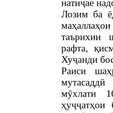
натиҷае над
Лозим ба ё
маҳаллаҳои
таърихии 
рафта, қисм
Хуҷанди бос
Раиси шаҳ
мутасаддӣ
мӯхлати 1
ҳуҷҷатҳои 