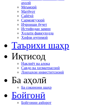
аҳолӣ
Меъморӣ
Матбуот
Сайёҳӣ
Сармоягузорӣ
Иҷроиши буҷет
Истифодаи замин
Ҳолати фавқулодда
Хифзи иҷтимоӣ
Таърихи шаҳр
Иқтисод
Нақлиёт ва алоқа
Савдо ва хизматрасонӣ
Лоиҳаҳои инвеститсионӣ
Ба аҳолӣ
Ба сокинони шаҳр
Бойгонӣ
Бойгонии ахборот