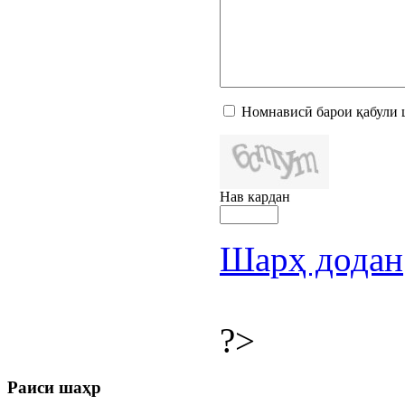
Номнависӣ барои қабули 
Нав кардан
Шарҳ додан
?>
Раиси шаҳр