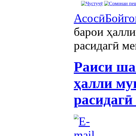
Асосӣ
Бойго
барои ҳалл
расидагӣ ме
Раиси ша
ҳалли му
расидагӣ