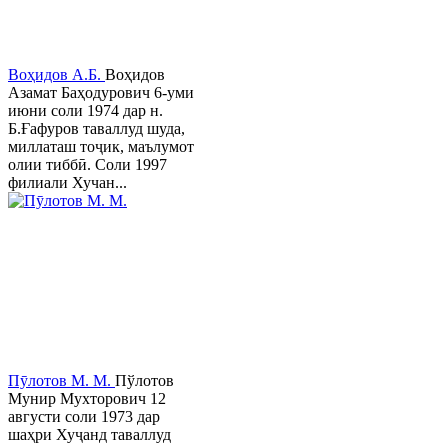
Воҳидов А.Б.
Воҳидов
Азамат Баҳодурович 6-уми
июни соли 1974 дар н.
Б.Ғафуров таваллуд шуда,
миллаташ тоҷик, маълумот
олии тиббӣ. Соли 1997
филиали Хучан...
Пӯлотов М. М.
Пўлотов
Мунир Мухторович 12
августи соли 1973 дар
шаҳри Хуҷанд таваллуд