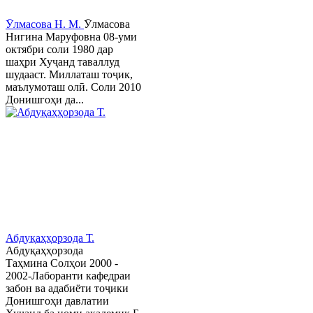
Ӯлмасова Н. М.
Ӯлмасова
Нигина Маруфовна 08-уми
октябри соли 1980 дар
шаҳри Хуҷанд таваллуд
шудааст. Миллаташ тоҷик,
маълумоташ олӣ. Соли 2010
Донишгоҳи да...
Абдуқаҳҳорзода Т.
Абдуқаҳҳорзода
Таҳмина Солҳои 2000 -
2002-Лаборанти кафедраи
забон ва адабиёти тоҷики
Донишгоҳи давлатии