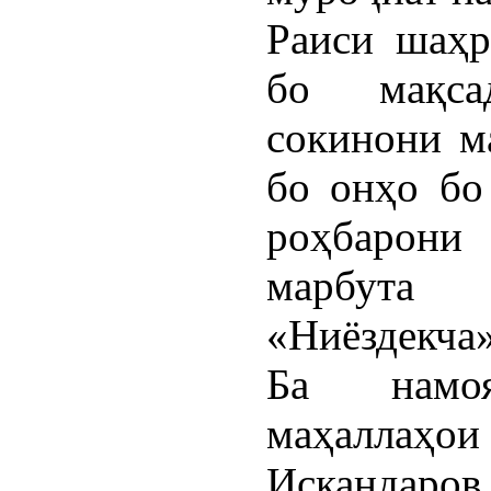
Раиси шаҳр
бо мақса
сокинони м
бо онҳо бо
роҳбарон
марбута 
«Ниёздекча
Ба намо
маҳаллаҳо
Искандаров