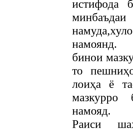
истифода 
минбаъдаи
намуда,ху
намоянд.
бинои мазку
то пешниҳо
лоиҳа ё т
мазкурро 
намояд.
Раиси ша