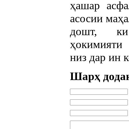
ҳашар асфа
асосии маҳа
дошт, к
ҳокимияти
низ дар ин 
Шарҳ дода