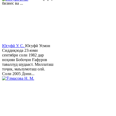
бизнес ва ...
Юсуфӣ У. C.
Юсуфӣ Усмон
Сиддиқзода 23-юми
сентябри соли 1982 дар
ноҳияи Бобоҷон Ғафуров
таваллуд шудааст. Миллаташ
тоҷик, маълумоташ олӣ.
Соли 2005 Дони...