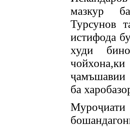
мазкур б
Турсунов т
истифода б
худи бино
чойхона,
ҷамъшавии 
ба харобазо
Муроҷи
бошандаг