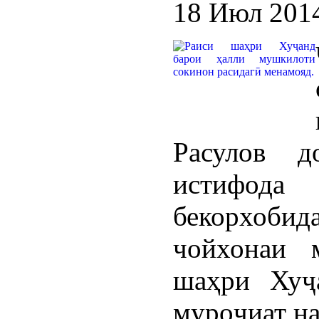
18 Июл 201
Расулов д
истифод
бекорхоби
чойхонаи 
шаҳри Хуҷ
муроҷиат на