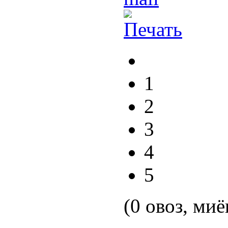
1
2
3
4
5
(0 овоз, миё