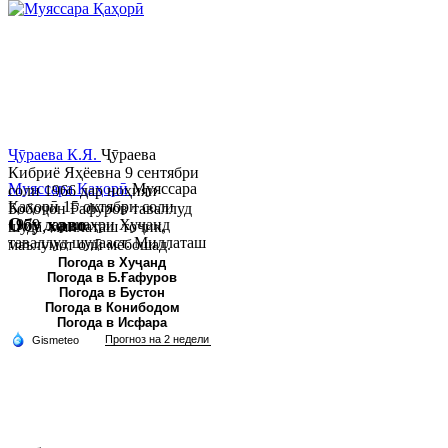
Ҷӯраева К.Я.
Ҷӯраева
Кибриё Яҳёевна 9 сентябри
Муяссара Қаҳорӣ
Муяссара
соли 1966 дар ноҳияи
Қаҳорӣ 15 октябри соли
Бобоҷон Ғафуров таваллуд
Обу хаво
1979 дар шаҳри Хуҷанд
шуда, миллаташ тоҷик,
таваллуд шудааст. Миллаташ
маълумот олӣ мебошад.
тоҷик. Маълумот олӣ. Соли
Соли 1997 Донишг...
Погода в Хуҷанд
Погода в Б.Ғафуров
2002 Донишгоҳи давлатии
Погода в Бустон
Хуҷанд ба...
Погода в Конибодом
Погода в Исфара