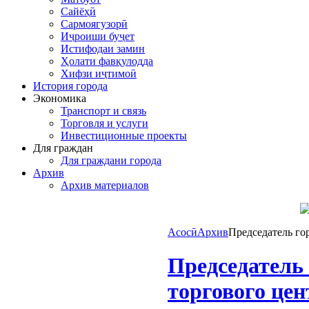
Сайёҳӣ
Сармоягузорӣ
Иҷроиши буҷет
Истифодаи замин
Ҳолати фавқулодда
Хифзи иҷтимоӣ
История города
Экономика
Транспорт и связь
Торговля и услуги
Инвестиционные проекты
Для граждан
Для граждани города
Архив
Архив материалов
Асосӣ
Архив
Председатель го
Председатель
торгового цен