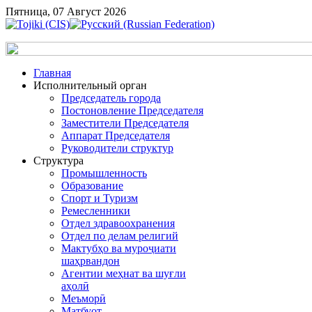
Пятница, 07 Август 2026
Главная
Исполнительный орган
Председатель города
Постоновление Председателя
Заместители Председателя
Аппарат Председателя
Руководители структур
Структура
Промышленность
Образование
Спорт и Туризм
Ремесленники
Отдел здравоохранения
Отдел по делам религий
Мактубҳо ва муроҷиати
шаҳрвандон
Агентии меҳнат ва шуғли
аҳолӣ
Меъморӣ
Матбуот