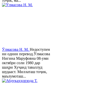
тоҷик, ма...
Ӯлмасова Н. М.
Недоступен
ни однин перевод.Ӯлмасова
Нигина Маруфовна 08-уми
октябри соли 1980 дар
шаҳри Хуҷанд таваллуд
шудааст. Миллаташ тоҷик,
маълумоташ...