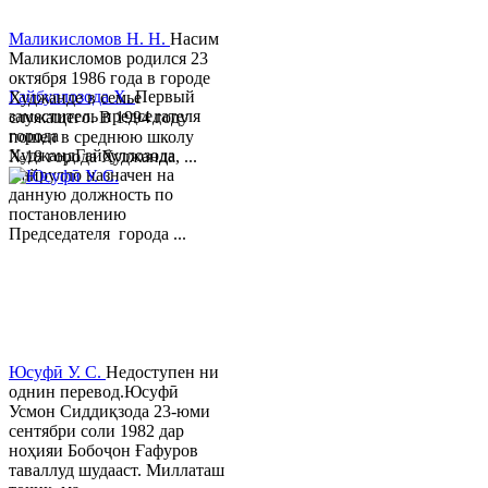
Маликисломов Н. Н.
Насим
Маликисломов родился 23
октября 1986 года в городе
Гайбуллозода Х.
Первый
Худжанде в семье
заместитель председателя
служащего. В 1994 году
города
пошел в среднюю школу
ХуджандГайбуллозода
№18 города Худжанда, ...
Хайрулло назначен на
данную должность по
постановлению
Председателя города ...
Юсуфӣ У. C.
Недоступен ни
однин перевод.Юсуфӣ
Усмон Сиддиқзода 23-юми
сентябри соли 1982 дар
ноҳияи Бобоҷон Ғафуров
таваллуд шудааст. Миллаташ