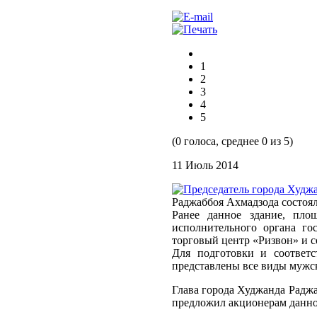
1
2
3
4
5
(0 голоса, среднее 0 из 5)
11 Июль 2014
Раджаббоя Ахмадзода состоя
Ранее данное здание, пло
исполнительного органа г
торговый центр «Ризвон» и со
Для подготовки и соответ
представлены все виды мужс
Глава города Худжанда Радж
предложил акционерам данно