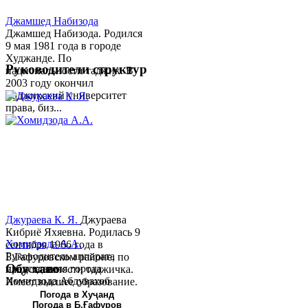
Джамшед Набизода
Джамшед Набизода. Родился
9 мая 1981 года в городе
Худжанде. По
Руководители структур
национальности таджик. В
2003 году окончил
Таджикский университет
права, биз...
Джураева К. Я.
Джураева
Кибриё Яхяевна. Родилась 9
Хомидзода А.А.
сентября 1966 года в
Руководитель аппарата
Б.Гафуровском районе, по
Обу хаво
председателя города
национальности таджичка.
Хомидзода Абдувахоб
Имеет высшее образование.
Абдумаджид родился 8
В 1997 ...
Погода в Хуҷанд
Погода в Б.Ғафуров
июня 1978 года в городе