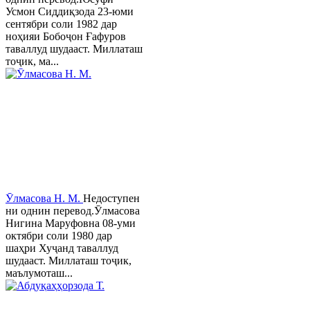
Усмон Сиддиқзода 23-юми
сентябри соли 1982 дар
ноҳияи Бобоҷон Ғафуров
таваллуд шудааст. Миллаташ
тоҷик, ма...
Ӯлмасова Н. М.
Недоступен
ни однин перевод.Ӯлмасова
Нигина Маруфовна 08-уми
октябри соли 1980 дар
шаҳри Хуҷанд таваллуд
шудааст. Миллаташ тоҷик,
маълумоташ...