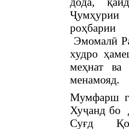
дода, қа
Ҷумҳури
роҳбарии
Эмомалӣ Ра
худро ҳаме
меҳнат ва 
менамояд.
Мумфарш г
Хуҷанд бо 
Суғд Қоҳ