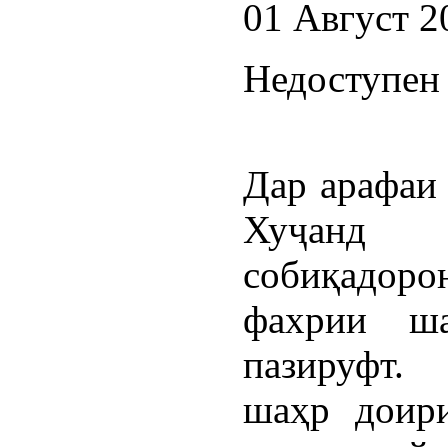
01 Август 2
Недоступен 
Дар арафаи
Хуҷанд 
собиқадоро
фахрии ша
пазируфт. 
шаҳр доир