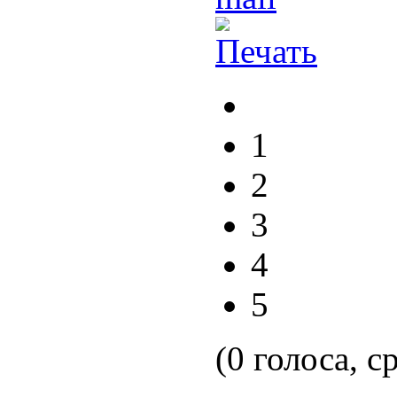
1
2
3
4
5
(0 голоса, с