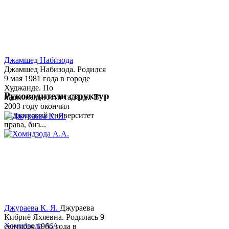
Джамшед Набизода
Джамшед Набизода. Родился
9 мая 1981 года в городе
Худжанде. По
Руководители структур
национальности таджик. В
2003 году окончил
Таджикский университет
права, биз...
Джураева К. Я.
Джураева
Кибриё Яхяевна. Родилась 9
Хомидзода А.А.
сентября 1966 года в