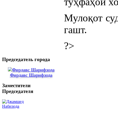
туҳфаҳои хо
Мулоқот су
гашт.
?>
Председатель города
Фирдавс Шарифзода
Заместители
Председателя