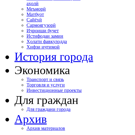
аҳолӣ
Меъморӣ
Матбуот
Сайёҳӣ
Сармоягузорӣ
Иҷроиши буҷет
Истифодаи замин
Ҳолати фавқулодда
Хифзи иҷтимоӣ
История города
Экономика
Транспорт и связь
Торговля и услуги
Инвестиционные проекты
Для граждан
Для граждани города
Архив
Архив материалов