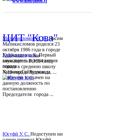
www.khujand.tj
,
e-mail:
mihd.khujand@gmail.com
© 2013-2018 Разработчик и 
ЦИТ "Кова"
Маликисломов Н. Н.
Насим
Маликисломов родился 23
октября 1986 года в городе
Гайбуллозода Х.
Первый
Худжанде в семье
заместитель председателя
служащего. В 1994 году
города
пошел в среднюю школу
ХуджандГайбуллозода
№18 города Худжанда, ...
Хайрулло назначен на
данную должность по
постановлению
Председателя города ...
Юсуфӣ У. C.
Недоступен ни
однин перевод.Юсуфӣ