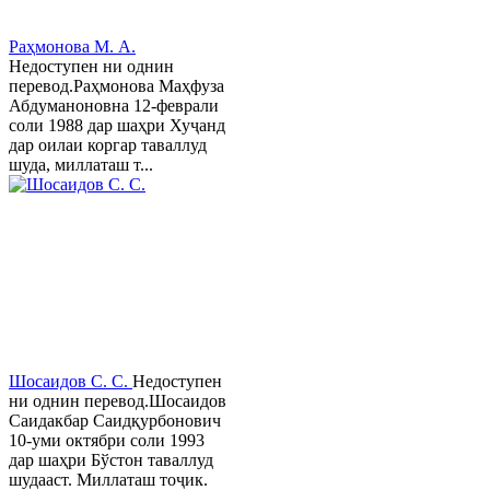
Раҳмонова М. А.
Недоступен ни однин
перевод.Раҳмонова Маҳфуза
Абдуманоновна 12-феврали
соли 1988 дар шаҳри Хуҷанд
дар оилаи коргар таваллуд
шуда, миллаташ т...
Шосаидов С. С.
Недоступен
ни однин перевод.Шосаидов
Саидакбар Саидқурбонович
10-уми октябри соли 1993
дар шаҳри Бўстон таваллуд
шудааст. Миллаташ тоҷик.