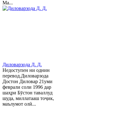
Ма...
Диловарзода Д. Д.
Недоступен ни однин
перевод.Диловарзода
Достон Диловар 21уми
феврали соли 1996 дар
шаҳри Бӯстон таваллуд
шуда, миллатааш тоҷик,
маълумот олӣ...