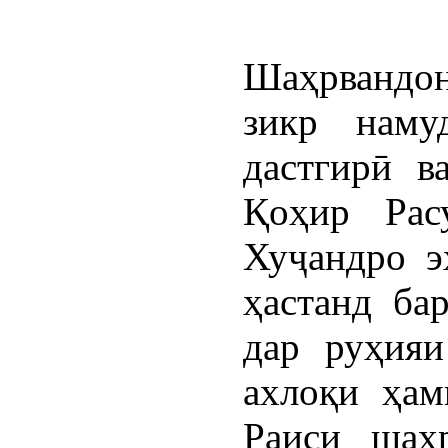
Шаҳрвандо
зикр наму
дастгирӣ в
Қоҳир Рас
Хуҷандро э
ҳастанд ба
дар руҳияи
ахлоқи ҳам
Раиси шаҳ