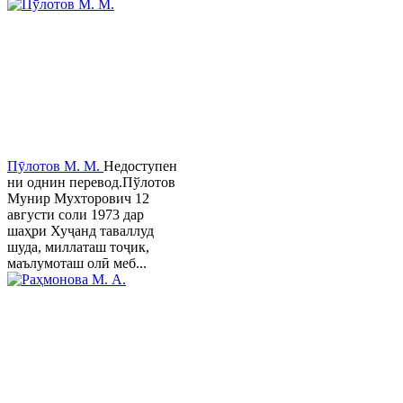
Пӯлотов М. М.
Недоступен
ни однин перевод.Пўлотов
Мунир Мухторович 12
августи соли 1973 дар
шаҳри Хуҷанд таваллуд
шуда, миллаташ тоҷик,
маълумоташ олӣ меб...