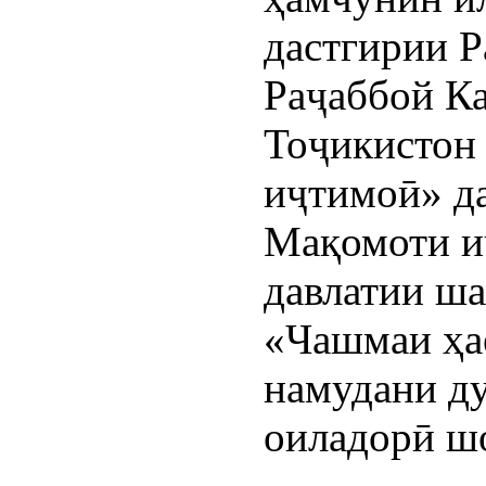
дастгирии 
Раҷаббой К
Тоҷикистон
иҷтимоӣ» д
Мақомоти и
давлатии ш
«Чашмаи ҳаё
намудани д
оиладорӣ шо