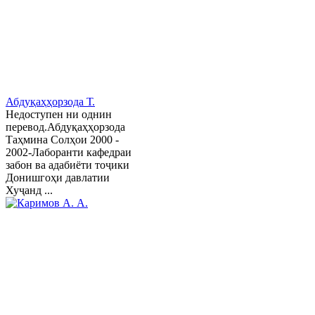
Абдуқаҳҳорзода Т.
Недоступен ни однин
перевод.Абдуқаҳҳорзода
Таҳмина Солҳои 2000 -
2002-Лаборанти кафедраи
забон ва адабиёти тоҷики
Донишгоҳи давлатии
Хуҷанд ...