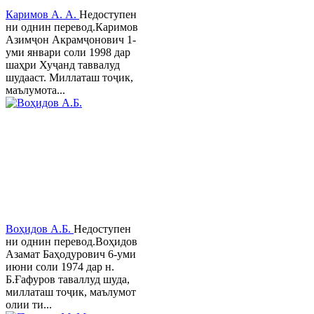
Каримов А. А.
Недоступен
ни однин перевод.Каримов
Азимҷон Акрамҷонович 1-
уми январи соли 1998 дар
шаҳри Хуҷанд таввалуд
шудааст. Миллаташ тоҷик,
маълумота...
Воҳидов А.Б.
Недоступен
ни однин перевод.Воҳидов
Азамат Баҳодурович 6-уми
июни соли 1974 дар н.
Б.Ғафуров таваллуд шуда,
миллаташ тоҷик, маълумот
олии ти...