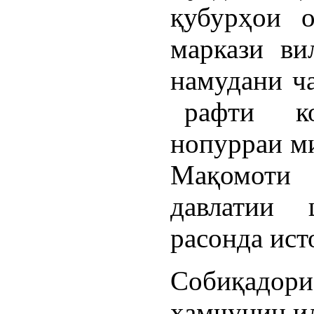
қубурҳои о
маркази ви
намудани ча
рафти кор
нопурраи м
Мақомоти
давлатии 
расонда ист
Собиқадори
ҳамчунин ил