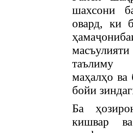
шахсони б
овард, ки 
ҳамаҷони
масъулия
таълиму 
маҳалҳо ва 
бойи зиндаг
Ба ҳозиро
кишвар в