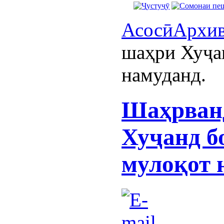
Асосӣ
Архи
шаҳри Хуҷа
намуданд.
Шаҳрван
Хуҷанд б
мулоқот 