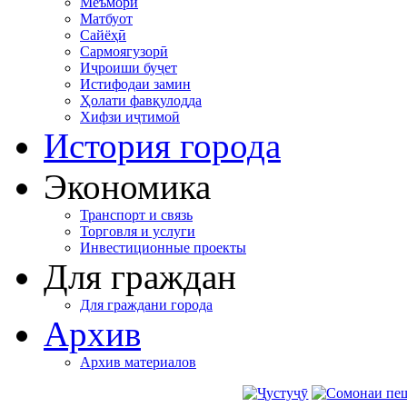
Меъморӣ
Матбуот
Сайёҳӣ
Сармоягузорӣ
Иҷроиши буҷет
Истифодаи замин
Ҳолати фавқулодда
Хифзи иҷтимоӣ
История города
Экономика
Транспорт и связь
Торговля и услуги
Инвестиционные проекты
Для граждан
Для граждани города
Архив
Архив материалов