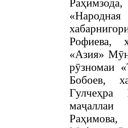
Раҳимзода
«Народная 
хабарниго
Рофиева, х
«Азия» Мӯн
рӯзномаи «
Бобоев, х
Гулчеҳра 
маҷалла
Раҳимова