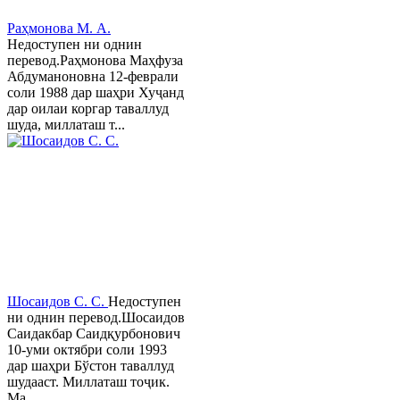
Раҳмонова М. А.
Недоступен ни однин
перевод.Раҳмонова Маҳфуза
Абдуманоновна 12-феврали
соли 1988 дар шаҳри Хуҷанд
дар оилаи коргар таваллуд
шуда, миллаташ т...
Шосаидов С. С.
Недоступен
ни однин перевод.Шосаидов
Саидакбар Саидқурбонович
10-уми октябри соли 1993
дар шаҳри Бўстон таваллуд
шудааст. Миллаташ тоҷик.
Ма...