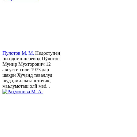
Пӯлотов М. М.
Недоступен
ни однин перевод.Пўлотов
Мунир Мухторович 12
августи соли 1973 дар
шаҳри Хуҷанд таваллуд
шуда, миллаташ тоҷик,
маълумоташ олӣ меб...