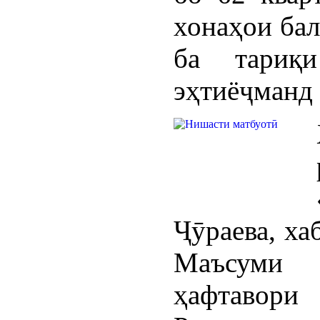
хонаҳои бал
ба тариқ
эҳтиёҷманд 
Ҷӯраева, ха
Маъсуми 
ҳафтавори