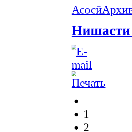
Асосӣ
Архи
Нишасти 
1
2