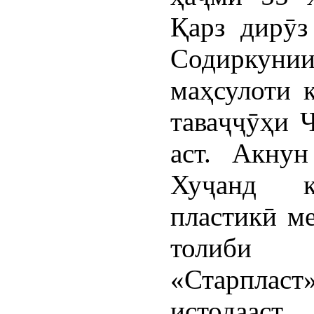
Қарз дирӯз
Содиркунии
маҳсулоти 
таваҷҷӯҳи 
аст. Акну
Хуҷанд қ
пластикӣ м
толиби 
«Старпласт»
истодаас