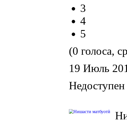
3
4
5
(0 голоса, с
19 Июль 20
Недоступен 
Н