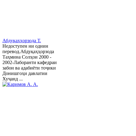
Абдуқаҳҳорзода Т.
Недоступен ни однин
перевод.Абдуқаҳҳорзода
Таҳмина Солҳои 2000 -
2002-Лаборанти кафедраи
забон ва адабиёти тоҷики
Донишгоҳи давлатии
Хуҷанд ...