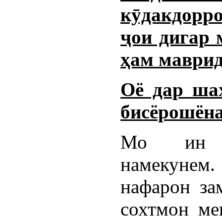
кӯдакдорро
ҷои дигар 
ҳам маврид
Оё дар ша
бисёрошёна
Мо ин м
намекуне
нафарон за
сохтмон мек