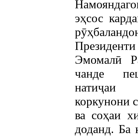
Намояндаго
эҳсос кард
рӯҳбаландо
Президенти
Эмомалӣ Р
чанде
п
натиҷаи
коркунони с
ва соҳаи х
доданд. Ба 