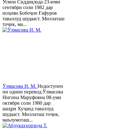
Усмон Сиддиқзода 23-юми
сентябри соли 1982 дар
ноҳияи Бобоҷон Ғафуров
таваллуд шудааст. Миллаташ
тоҷик, ма...
Ӯлмасова Н. М.
Недоступен
ни однин перевод.Ӯлмасова
Нигина Маруфовна 08-уми
октябри соли 1980 дар
шаҳри Хуҷанд таваллуд
шудааст. Миллаташ тоҷик,
маълумоташ...