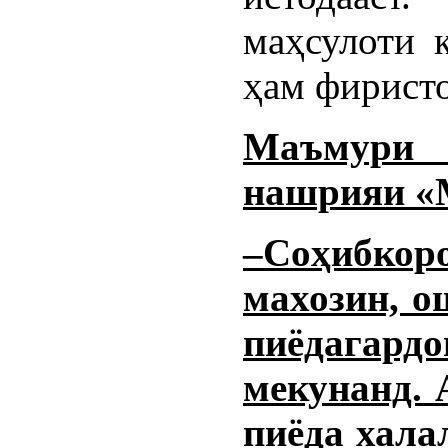
маҳсулоти 
ҳам фиристо
Маъмури 
нашрияи «
–Соҳибко
махозин, о
пиёдага
мекунанд. 
пиёда хала