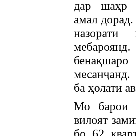
дар шаҳр 
амал дорад.
назорати
мебароянд
бенақшар
месанҷанд.
ба ҳолати а
Мо барои 
вилоят зами
бо 62 квар