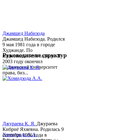
Джамшед Набизода
Джамшед Набизода. Родился
9 мая 1981 года в городе
Худжанде. По
Руководители структур
национальности таджик. В
2003 году окончил
Таджикский университет
права, биз...
Джураева К. Я.
Джураева
Кибриё Яхяевна. Родилась 9
Хомидзода А.А.
сентября 1966 года в