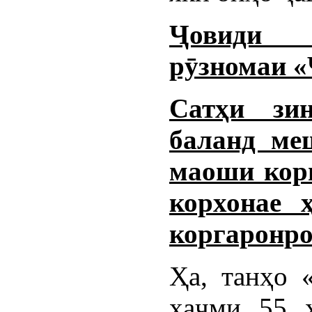
Ҷовиди 
рӯзномаи 
Сатҳи зи
баланд ме
маоши корг
корхонае 
коргаронро
Ҳа, танҳо 
ҳаҷми 55 ҳ