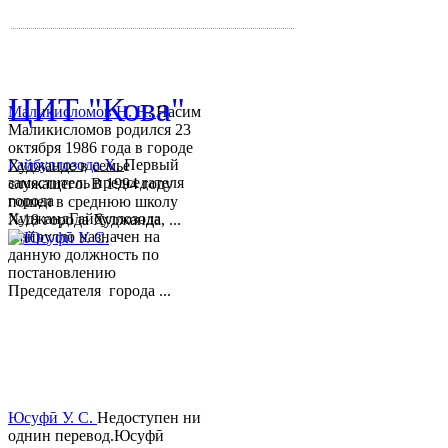
mihd.khujand@gmail.com
© 2013-2018 Разработчик и 
ЦИТ "Кова"
Маликисломов Н. Н.
Насим
Маликисломов родился 23
октября 1986 года в городе
Гайбуллозода Х.
Первый
Худжанде в семье
заместитель председателя
служащего. В 1994 году
города
пошел в среднюю школу
ХуджандГайбуллозода
№18 города Худжанда, ...
Хайрулло назначен на
данную должность по
постановлению
Председателя города ...
Юсуфӣ У. C.
Недоступен ни
однин перевод.Юсуфӣ