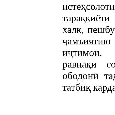
истеҳсол
тараққиёти
халқ, пешбу
ҷамъияти
иҷтимоӣ,
равнақи с
ободонӣ та
татбиқ кард