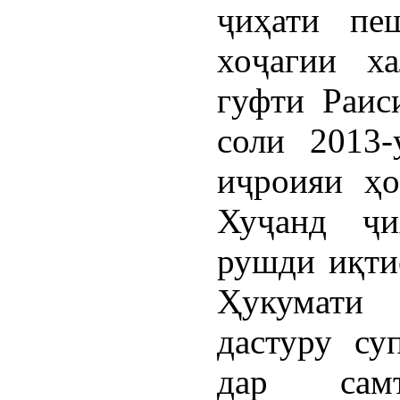
ҷиҳати пе
хоҷагии х
гуфти Раис
соли 2013
иҷроияи ҳо
Хуҷанд ҷи
рушди иқти
Ҳукумати 
дастуру су
дар сам