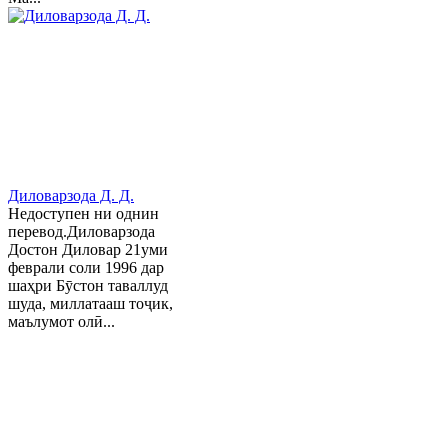
Диловарзода Д. Д.
Недоступен ни однин
перевод.Диловарзода
Достон Диловар 21уми
феврали соли 1996 дар
шаҳри Бӯстон таваллуд
шуда, миллатааш тоҷик,
маълумот олӣ...