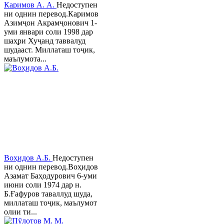
Каримов А. А.
Недоступен
ни однин перевод.Каримов
Азимҷон Акрамҷонович 1-
уми январи соли 1998 дар
шаҳри Хуҷанд таввалуд
шудааст. Миллаташ тоҷик,
маълумота...
Воҳидов А.Б.
Недоступен
ни однин перевод.Воҳидов
Азамат Баҳодурович 6-уми
июни соли 1974 дар н.
Б.Ғафуров таваллуд шуда,
миллаташ тоҷик, маълумот
олии ти...