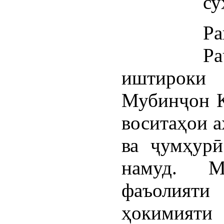
су
Р
Р
иштироки 
Мубинҷон Қ
воситаҳои а
ва ҷумҳурӣ
намуд. М
фаъолият
ҳокимияти