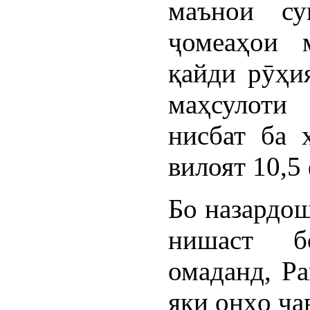
маънои су
ҷомеаҳои 
қайди рӯҳи
маҳсулоти
нисбат ба 
вилоят 10,5
Бо назардош
нишаст б
омаданд, Ра
яки онҳо ҷа