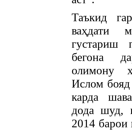
Таъкид га
ваҳдати 
густариш 
бегона д
олимону 
Ислом бояд
карда шав
дода шуд, 
2014 барои