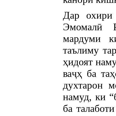
Дар охири 
Эмомалӣ 
мардуми к
таълиму та
ҳидоят наму
ваҷҳ ба таҳ
духтарон м
намуд, ки “
ба талабот