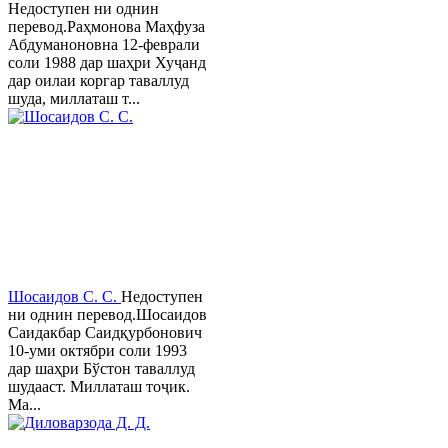
Недоступен ни однин
перевод.Раҳмонова Маҳфуза
Абдуманоновна 12-феврали
соли 1988 дар шаҳри Хуҷанд
дар оилаи коргар таваллуд
шуда, миллаташ т...
Шосаидов С. С.
Недоступен
ни однин перевод.Шосаидов
Саидакбар Саидқурбонович
10-уми октябри соли 1993
дар шаҳри Бўстон таваллуд
шудааст. Миллаташ тоҷик.
Ма...