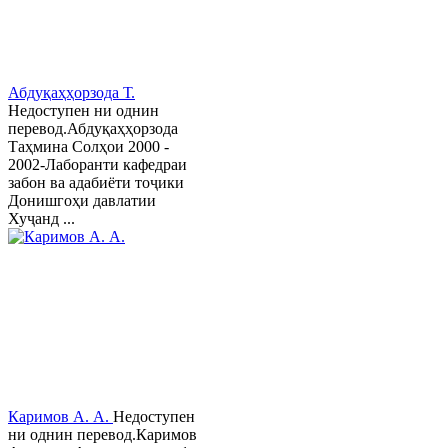
Абдуқаҳҳорзода Т.
Недоступен ни однин
перевод.Абдуқаҳҳорзода
Таҳмина Солҳои 2000 -
2002-Лаборанти кафедраи
забон ва адабиёти тоҷики
Донишгоҳи давлатии
Хуҷанд ...
Каримов А. А.
Недоступен
ни однин перевод.Каримов