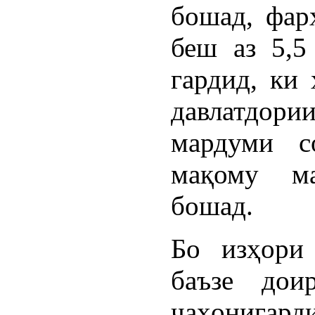
бошад, фар
беш аз 5,5
гардид, ки
давлатдор
мардуми с
мақому ма
бошад.
Бо изҳори
баъзе дои
ҷаҳонигар