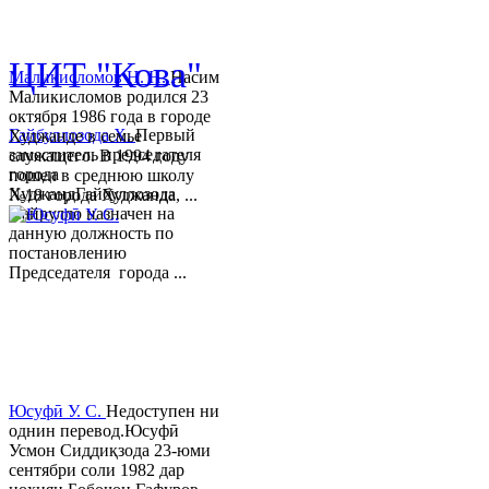
© 2013-2018 Разработчик и 
ЦИТ "Кова"
Маликисломов Н. Н.
Насим
Маликисломов родился 23
октября 1986 года в городе
Гайбуллозода Х.
Первый
Худжанде в семье
заместитель председателя
служащего. В 1994 году
города
пошел в среднюю школу
ХуджандГайбуллозода
№18 города Худжанда, ...
Хайрулло назначен на
данную должность по
постановлению
Председателя города ...
Юсуфӣ У. C.
Недоступен ни
однин перевод.Юсуфӣ
Усмон Сиддиқзода 23-юми
сентябри соли 1982 дар