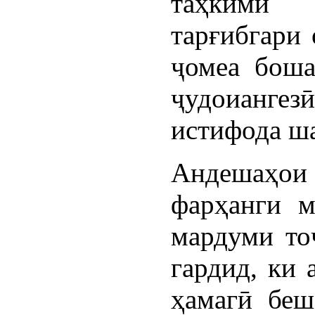
таҳкими 
тарғибгари
ҷомеа боша
ҷудоианге
истифода ша
Андешаҳои
фарҳанги м
мардуми то
гардид, ки 
ҳамагӣ беш