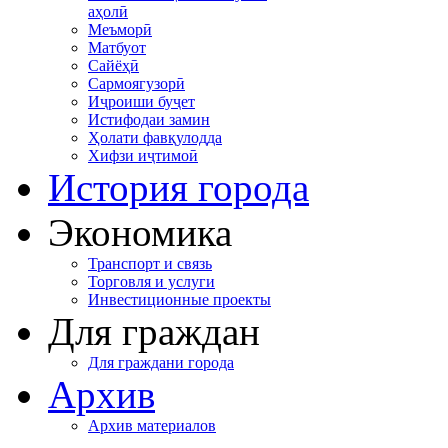
аҳолӣ
Меъморӣ
Матбуот
Сайёҳӣ
Сармоягузорӣ
Иҷроиши буҷет
Истифодаи замин
Ҳолати фавқулодда
Хифзи иҷтимоӣ
История города
Экономика
Транспорт и связь
Торговля и услуги
Инвестиционные проекты
Для граждан
Для граждани города
Архив
Архив материалов