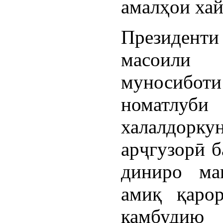
амалҳои хай
Президенти
масоили 
муносиботи 
номатлу
халалдорку
арҷгузорӣ 
диниро ма
амиқ қаро
камбудию