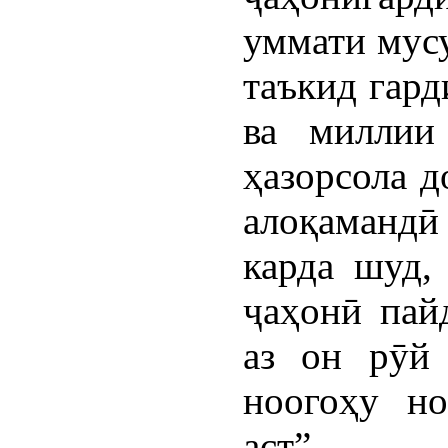
уммати мус
таъкид гард
ва миллии
ҳазорсола д
алоқамандӣ 
карда шуд,
ҷаҳонӣ пай
аз он рӯй 
ноогоҳу н
аст”.