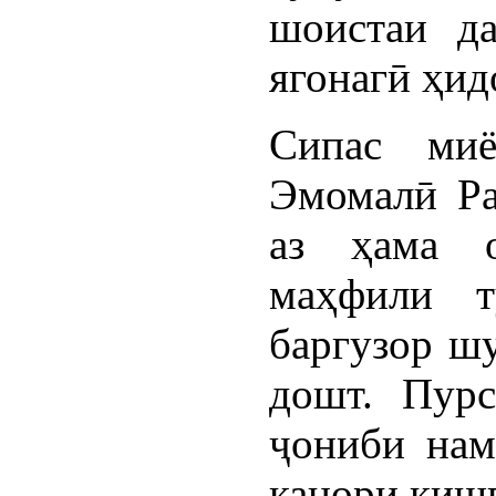
шоистаи да
ягонагӣ ҳид
Сипас миё
Эмомалӣ Ра
аз ҳама 
маҳфили т
баргузор шу
дошт. Пурс
ҷониби нам
канори кишв