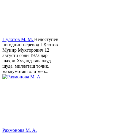
Пӯлотов М. М.
Недоступен
ни однин перевод.Пўлотов
Мунир Мухторович 12
августи соли 1973 дар
шаҳри Хуҷанд таваллуд
шуда, миллаташ тоҷик,
маълумоташ олӣ меб...
Раҳмонова М. А.