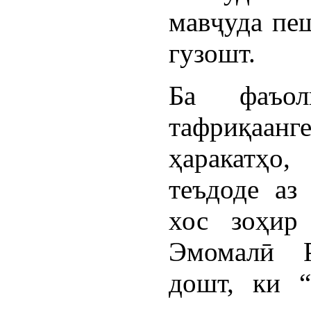
мавҷуда пе
гузошт.
Ба фаъол
тафриқаа
ҳаракатҳо
теъдоде аз
хос зоҳир 
Эмомалӣ Р
дошт, ки “