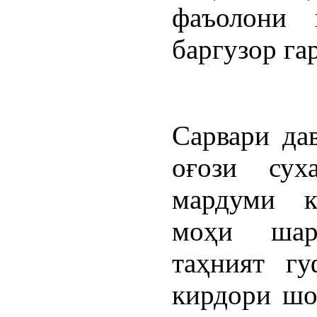
фаъолони 
баргузор га
Сарвари да
оғози сух
мардуми к
моҳи шар
таҳният гу
кирдори шои