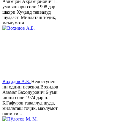
Азимҷон Акрамҷонович 1-
уми январи соли 1998 дар
шаҳри Хуҷанд таввалуд
шудааст. Миллаташ тоҷик,
маълумота...
Воҳидов А.Б.
Недоступен
ни однин перевод.Воҳидов
Азамат Баҳодурович 6-уми
июни соли 1974 дар н.
Б.Ғафуров таваллуд шуда,
миллаташ тоҷик, маълумот
олии ти...