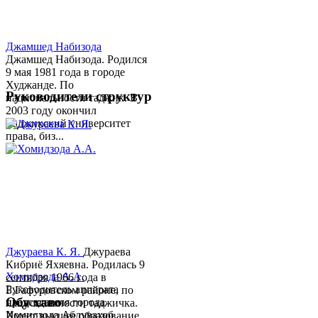
Джамшед Набизода
Джамшед Набизода. Родился
9 мая 1981 года в городе
Худжанде. По
Руководители структур
национальности таджик. В
2003 году окончил
Таджикский университет
права, биз...
Джураева К. Я.
Джураева
Кибриё Яхяевна. Родилась 9
Хомидзода А.А.
сентября 1966 года в
Руководитель аппарата
Б.Гафуровском районе, по
Обу хаво
председателя города
национальности таджичка.
Хомидзода Абдувахоб
Имеет высшее образование.