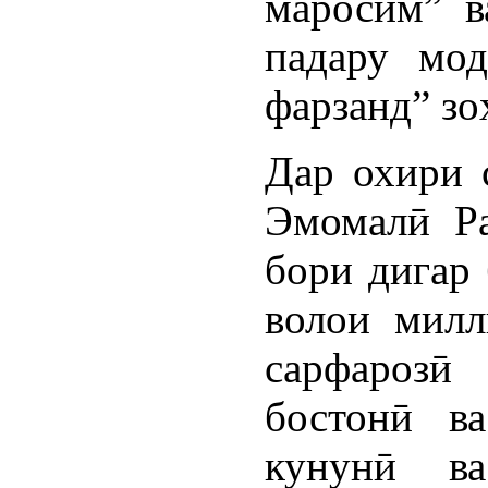
маросим” в
падару мод
фарзанд” зо
Дар охири 
Эмомалӣ Р
бори дигар 
волои милл
сарфарозӣ
бостонӣ ва
кунунӣ в