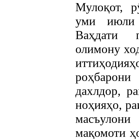
Мулоқот, р
уми июли
Ваҳдати 
олимону хо
иттиҳоди
роҳбарон
дахлдор, р
ноҳияҳо, ра
масъулон
мақомоти ҳо