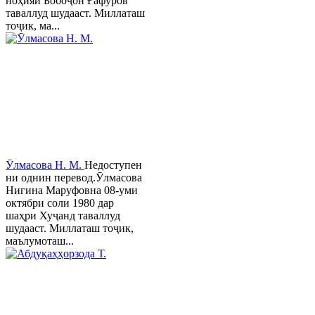
ноҳияи Бобоҷон Ғафуров
таваллуд шудааст. Миллаташ
тоҷик, ма...
Ӯлмасова Н. М.
Недоступен
ни однин перевод.Ӯлмасова
Нигина Маруфовна 08-уми
октябри соли 1980 дар
шаҳри Хуҷанд таваллуд
шудааст. Миллаташ тоҷик,
маълумоташ...