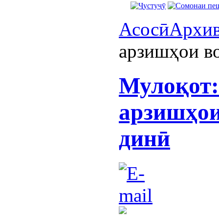
Асосӣ
Архи
арзишҳои в
Мулоқот:
арзишҳои
динӣ