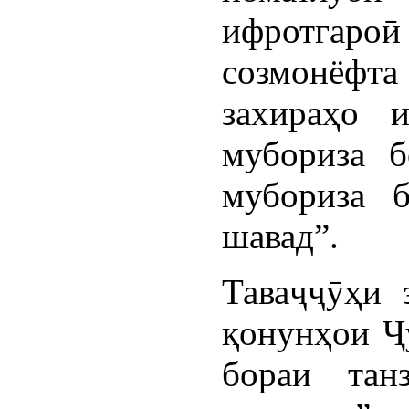
ифротгаро
созмонёф
захираҳо 
мубориза б
мубориза 
шавад”.
Таваҷҷӯҳи 
қонунҳои Ҷ
бораи тан