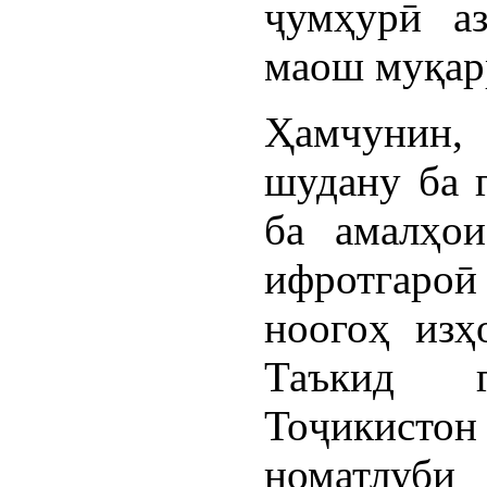
ҷумҳурӣ аз
маош муқарр
Ҳамчунин,
шудану ба 
ба амалҳо
ифротгароӣ 
ноогоҳ изҳ
Таъкид г
Тоҷикистон 
номатлуби