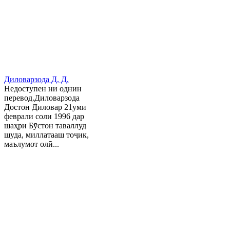
Диловарзода Д. Д.
Недоступен ни однин
перевод.Диловарзода
Достон Диловар 21уми
феврали соли 1996 дар
шаҳри Бӯстон таваллуд
шуда, миллатааш тоҷик,
маълумот олӣ...