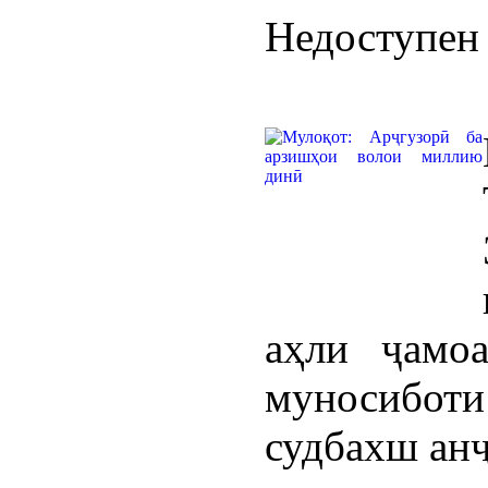
Недоступен 
аҳли ҷамо
муносиботи
судбахш анҷ