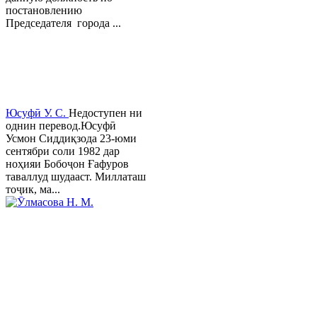
постановлению
Председателя города ...
Юсуфӣ У. C.
Недоступен ни
однин перевод.Юсуфӣ
Усмон Сиддиқзода 23-юми
сентябри соли 1982 дар
ноҳияи Бобоҷон Ғафуров
таваллуд шудааст. Миллаташ
тоҷик, ма...