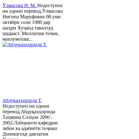
Ӯлмасова Н. М.
Недоступен
ни однин перевод.Ӯлмасова
Нигина Маруфовна 08-уми
октябри соли 1980 дар
шаҳри Хуҷанд таваллуд
шудааст. Миллаташ тоҷик,
маълумоташ...
Абдуқаҳҳорзода Т.
Недоступен ни однин
перевод.Абдуқаҳҳорзода
Таҳмина Солҳои 2000 -
2002-Лаборанти кафедраи
забон ва адабиёти тоҷики
Донишгоҳи давлатии