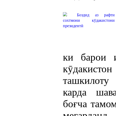
ки барои 
кӯдакист
ташкилоту 
карда шав
боғча тамо
мегарданд.