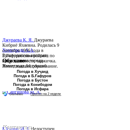
Джураева К. Я.
Джураева
Кибриё Яхяевна. Родилась 9
Хомидзода А.А.
сентября 1966 года в
Руководитель аппарата
Б.Гафуровском районе, по
Обу хаво
председателя города
национальности таджичка.
Хомидзода Абдувахоб
Имеет высшее образование.
Абдумаджид родился 8
В 1997 ...
Погода в Хуҷанд
Погода в Б.Ғафуров
июня 1978 года в городе
Погода в Бустон
Худжанде. По
Погода в Конибодом
национальности...
Погода в Исфара
Контакты:
Юсупов М. З.
Недоступен