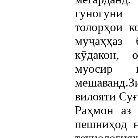
гуногуни 
толорҳои к
муҷаҳҳаз 
кӯдакон, 
муосир в
мешаванд.З
вилояти Суғ
Раҳмон аз 
пешниҳод н
технология