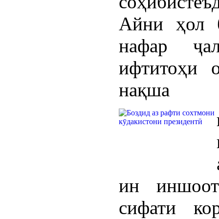
соҳибисте
Айни ҳол 
нафар ҷа
ифтитоҳи 
нақша
ин иншоот
сифати ко