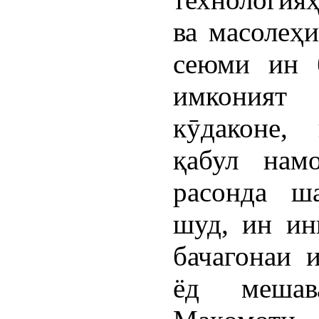
ва масолеҳ
сеюми ин 
имкония
кӯдаконе,
қабул нам
расонда ша
шуд, ин ин
бачагонаи 
ёд мешав