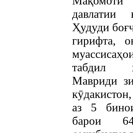
Мақомоти
давлатии 
Ҳудуди боғч
гирифта, о
муассисаҳ
табдил 
Мавриди зи
кӯдакистон
аз 5 бино
барои 64