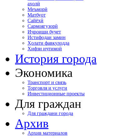
аҳолӣ
Меъморӣ
Матбуот
Сайёҳӣ
Сармоягузорӣ
Иҷроиши буҷет
Истифодаи замин
Ҳолати фавқулодда
Хифзи иҷтимоӣ
История города
Экономика
Транспорт и связь
Торговля и услуги
Инвестиционные проекты
Для граждан
Для граждани города
Архив
Архив материалов