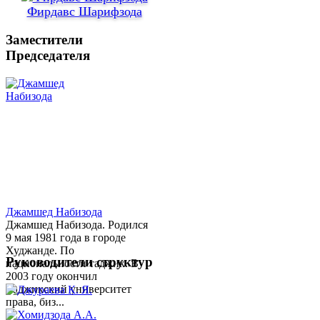
Фирдавс Шарифзода
Заместители
Председателя
Джамшед Набизода
Джамшед Набизода. Родился
9 мая 1981 года в городе
Худжанде. По
Руководители структур
национальности таджик. В
2003 году окончил
Таджикский университет
права, биз...