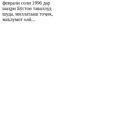
феврали соли 1996 дар
шаҳри Бӯстон таваллуд
шуда, миллатааш тоҷик,
маълумот олӣ...