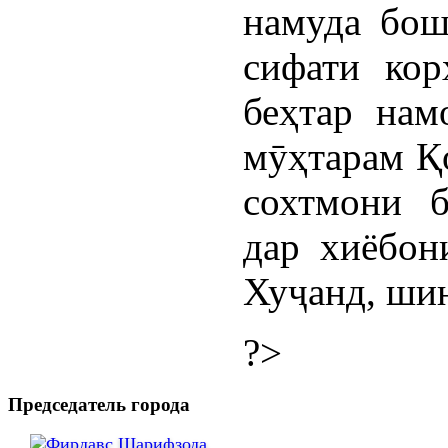
намуда бош
сифати кор
беҳтар нам
мӯҳтарам Қо
сохтмони б
дар хиёбон
Хуҷанд, ши
?>
Председатель города