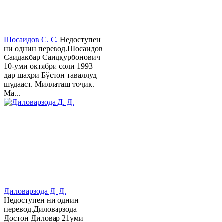
Шосаидов С. С.
Недоступен
ни однин перевод.Шосаидов
Саидакбар Саидқурбонович
10-уми октябри соли 1993
дар шаҳри Бўстон таваллуд
шудааст. Миллаташ тоҷик.
Ма...
Диловарзода Д. Д.
Недоступен ни однин
перевод.Диловарзода
Достон Диловар 21уми