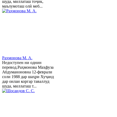
шуда, миллаташ тоҷик,
маълумоташ олӣ меб...
Раҳмонова М. А.
Недоступен ни однин
перевод.Раҳмонова Маҳфуза
Абдуманоновна 12-феврали
соли 1988 дар шаҳри Хуҷанд
дар оилаи коргар таваллуд
шуда, миллаташ т...