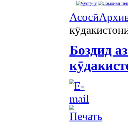
Асосӣ
Архи
кӯдакистон
Боздид а
кӯдакист