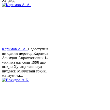
Хуҷанд ...
Каримов А. А.
Недоступен
ни однин перевод.Каримов
Азимҷон Акрамҷонович 1-
уми январи соли 1998 дар
шаҳри Хуҷанд таввалуд
шудааст. Миллаташ тоҷик,
маълумота...