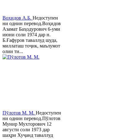
Воҳидов А.Б.
Недоступен
ни однин перевод.Воҳидов
Азамат Баҳодурович 6-уми
июни соли 1974 дар н.
Б.Ғафуров таваллуд шуда,
миллаташ тоҷик, маълумот
олии ти...
Пӯлотов М. М.
Недоступен
ни однин перевод.Пўлотов
Мунир Мухторович 12
августи соли 1973 дар
шаҳри Хуҷанд таваллуд