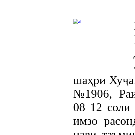
шаҳри Хуҷан
№1906, Раи
08 12 соли
имзо расон
нави таъми