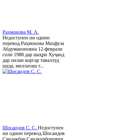
Раҳмонова М. А.
Недоступен ни однин
перевод.Раҳмонова Маҳфуза
Абдуманоновна 12-феврали
соли 1988 дар шаҳри Хуҷанд
дар оилаи коргар таваллуд
шуда, миллаташ т...
Шосаидов С. С.
Недоступен
ни однин перевод.Шосаидов
Саидакбар Саидқурбонович