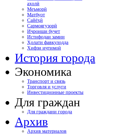
аҳолӣ
Меъморӣ
Матбуот
Сайёҳӣ
Сармоягузорӣ
Иҷроиши буҷет
Истифодаи замин
Ҳолати фавқулодда
Хифзи иҷтимоӣ
История города
Экономика
Транспорт и связь
Торговля и услуги
Инвестиционные проекты
Для граждан
Для граждани города
Архив
Архив материалов