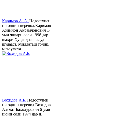
Каримов А. А.
Недоступен
ни однин перевод.Каримов
Азимҷон Акрамҷонович 1-
уми январи соли 1998 дар
шаҳри Хуҷанд таввалуд
шудааст. Миллаташ тоҷик,
маълумота...
Воҳидов А.Б.
Недоступен
ни однин перевод.Воҳидов
Азамат Баҳодурович 6-уми
июни соли 1974 дар н.