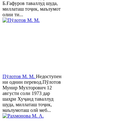
Б.Ғафуров таваллуд шуда,
миллаташ тоҷик, маълумот
олии ти...
Пӯлотов М. М.
Недоступен
ни однин перевод.Пўлотов
Мунир Мухторович 12
августи соли 1973 дар
шаҳри Хуҷанд таваллуд
шуда, миллаташ тоҷик,
маълумоташ олӣ меб...