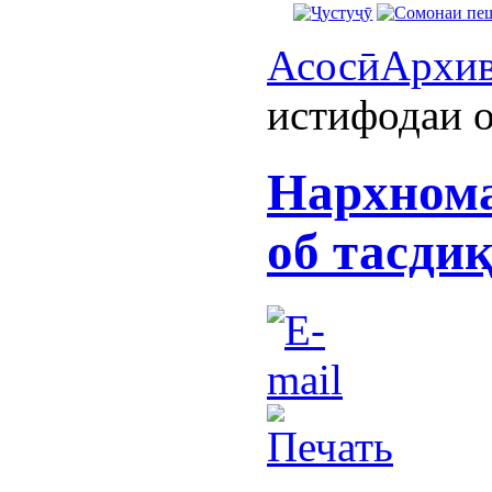
Асосӣ
Архи
истифодаи о
Нархнома
об тасдиқ