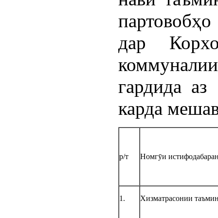
партовобҳо
дар Корхо
коммуналии
гардида аз
карда мешав
р/т
Номгӯи истифодабара
1.
Хизматрасонии таъмин