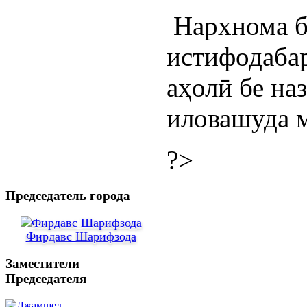
Нархнома б
истифодабар
аҳолӣ бе на
иловашуда м
?>
Председатель города
Фирдавс Шарифзода
Заместители
Председателя