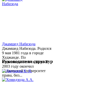
Джамшед Набизода
Джамшед Набизода. Родился
9 мая 1981 года в городе
Худжанде. По
Руководители структур
национальности таджик. В
2003 году окончил
Таджикский университет
права, биз...