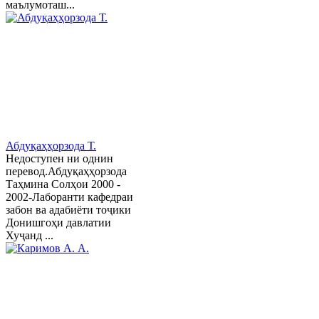
маълумоташ...
Абдуқаҳҳорзода Т.
Недоступен ни однин
перевод.Абдуқаҳҳорзода
Таҳмина Солҳои 2000 -
2002-Лаборанти кафедраи
забон ва адабиёти тоҷики
Донишгоҳи давлатии
Хуҷанд ...