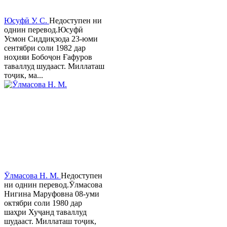
Юсуфӣ У. C.
Недоступен ни
однин перевод.Юсуфӣ
Усмон Сиддиқзода 23-юми
сентябри соли 1982 дар
ноҳияи Бобоҷон Ғафуров
таваллуд шудааст. Миллаташ
тоҷик, ма...
Ӯлмасова Н. М.
Недоступен
ни однин перевод.Ӯлмасова
Нигина Маруфовна 08-уми
октябри соли 1980 дар
шаҳри Хуҷанд таваллуд
шудааст. Миллаташ тоҷик,