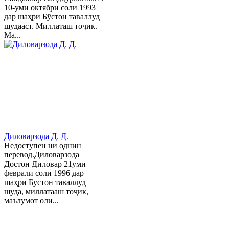
10-уми октябри соли 1993
дар шаҳри Бўстон таваллуд
шудааст. Миллаташ тоҷик.
Ма...
Диловарзода Д. Д.
Недоступен ни однин
перевод.Диловарзода
Достон Диловар 21уми
феврали соли 1996 дар
шаҳри Бӯстон таваллуд
шуда, миллатааш тоҷик,
маълумот олӣ...