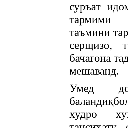
суръат идо
тармими 
таъмини тар
серщизо, т
бачагона та
мешаванд.
Умед до
баландиқб
худро хуш
тансиҳату 