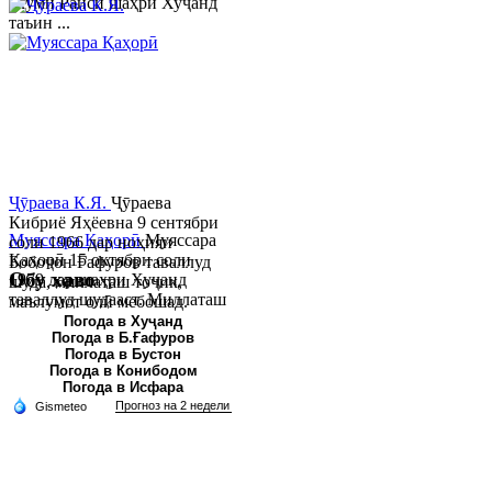
якуми Раиси шаҳри Хуҷанд
таъин ...
Ҷӯраева К.Я.
Ҷӯраева
Кибриё Яҳёевна 9 сентябри
Муяссара Қаҳорӣ
Муяссара
соли 1966 дар ноҳияи
Қаҳорӣ 15 октябри соли
Бобоҷон Ғафуров таваллуд
Обу хаво
1979 дар шаҳри Хуҷанд
шуда, миллаташ тоҷик,
таваллуд шудааст. Миллаташ
маълумот олӣ мебошад.
тоҷик. Маълумот олӣ. Соли
Соли 1997 Донишг...
Погода в Хуҷанд
Погода в Б.Ғафуров
2002 Донишгоҳи давлатии
Погода в Бустон
Хуҷанд ба...
Погода в Конибодом
Погода в Исфара