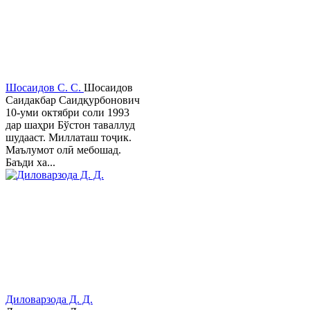
Шосаидов С. С.
Шосаидов
Саидакбар Саидқурбонович
10-уми октябри соли 1993
дар шаҳри Бўстон таваллуд
шудааст. Миллаташ тоҷик.
Маълумот олӣ мебошад.
Баъди ха...
Диловарзода Д. Д.