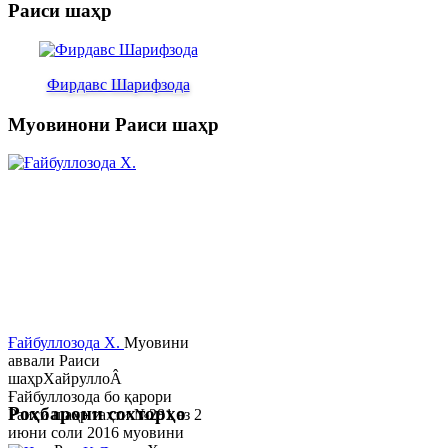
Раиси шаҳр
Фирдавс Шарифзода
Муовинони Раиси шаҳр
Ғайбуллозода Х.
Муовини
аввали Раиси
шаҳрХайруллоÂ
Ғайбуллозода бо қарори
Роҳбарони сохторҳо
Раиси шаҳр таҳти №281 аз 2
июни соли 2016 муовини