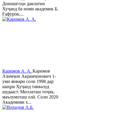
Донишгоҳи давлатии
Хуҷанд ба номи академик Б.
Ғафуров,...
Каримов А. А.
Каримов
Азимҷон Акрамҷонович 1-
уми январи соли 1998 дар
шаҳри Хуҷанд таввалуд
шудааст. Миллаташ тоҷик,
маълумоташ олӣ. Соли 2020
Академияи х...