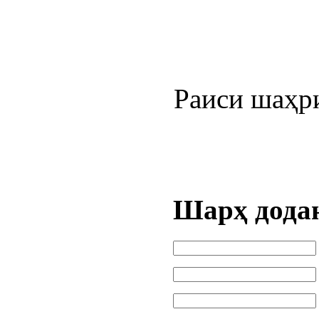
Раиси
Раҷа
Шарҳ дода