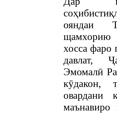
Дар ки
соҳибистиқ
ояндаи Т
щамхорию 
хосса фаро 
давлат, 
Эмомалӣ Ра
кӯдакон, 
овардани 
маънавиро 