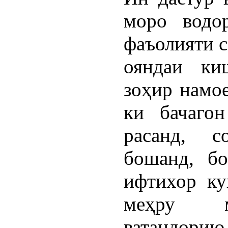
моро водо
фаъолияти с
ояндаи ки
зоҳир намо
ки бачаго
расанд, 
бошанд, б
ифтихор ку
меҳру м
ватандорию