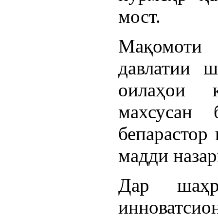
мост.
Мақомоти
давлатии 
оилаҳои к
махсусан 
бепарастор
мадди назар
Дар шаҳр
инноватси