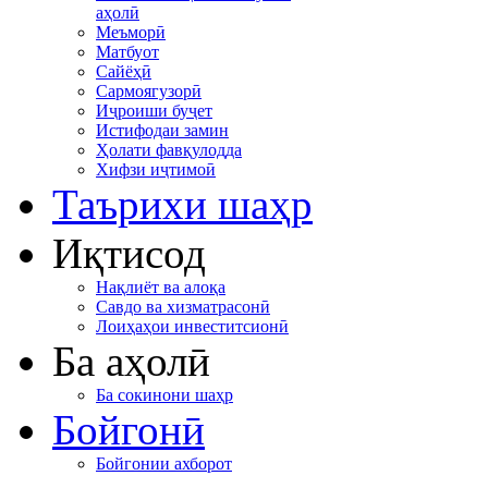
аҳолӣ
Меъморӣ
Матбуот
Сайёҳӣ
Сармоягузорӣ
Иҷроиши буҷет
Истифодаи замин
Ҳолати фавқулодда
Хифзи иҷтимоӣ
Таърихи шаҳр
Иқтисод
Нақлиёт ва алоқа
Савдо ва хизматрасонӣ
Лоиҳаҳои инвеститсионӣ
Ба аҳолӣ
Ба сокинони шаҳр
Бойгонӣ
Бойгонии ахборот