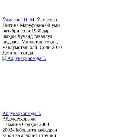
Ӯлмасова Н. М.
Ӯлмасова
Нигина Маруфовна 08-уми
октябри соли 1980 дар
шаҳри Хуҷанд таваллуд
шудааст. Миллаташ тоҷик,
маълумоташ олӣ. Соли 2010
Донишгоҳи да...
Абдуқаҳҳорзода Т.
Абдуқаҳҳорзода
Таҳмина Солҳои 2000 -
2002-Лаборанти кафедраи
забон ва адабиёти тоҷики