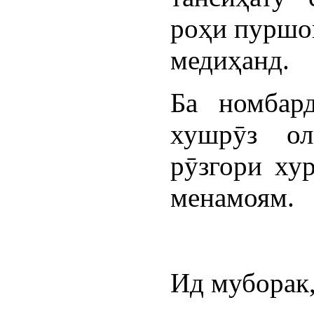
роҳи пуршо
медиҳанд.
Ба номбард
хушрӯз ол
рӯзгори ху
менамоям.
Ид муборак,