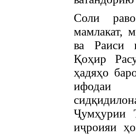
Соли рав
мамлакат, 
ва Раиси 
Қоҳир Расу
ҳадяҳо бар
ифодаи 
сидқидило
Ҷумҳурии 
иҷроияи ҳо