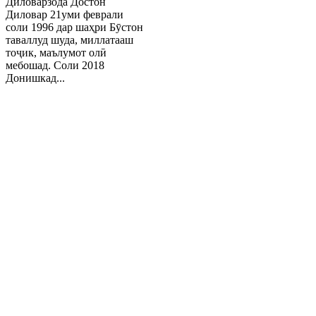
Диловарзода Достон
Диловар 21уми феврали
соли 1996 дар шаҳри Бӯстон
таваллуд шуда, миллатааш
тоҷик, маълумот олӣ
мебошад. Соли 2018
Донишкад...