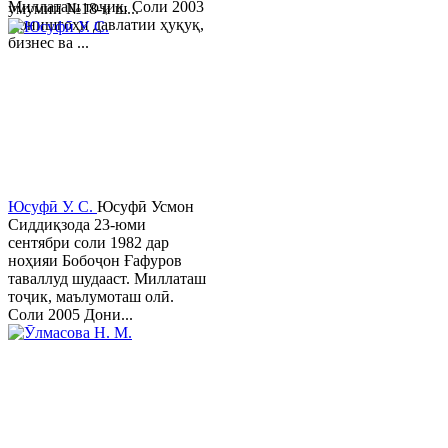
Миллаташ тоҷик. Соли 2003
умумии №18-и ш...
Донишгоҳи давлатии ҳуқуқ,
бизнес ва ...
Юсуфӣ У. C.
Юсуфӣ Усмон
Сиддиқзода 23-юми
сентябри соли 1982 дар
ноҳияи Бобоҷон Ғафуров
таваллуд шудааст. Миллаташ
тоҷик, маълумоташ олӣ.
Соли 2005 Дони...