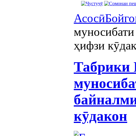
Асосӣ
Бойго
муносибати
ҳифзи кӯда
Табрики 
муносиба
байналми
кӯдакон