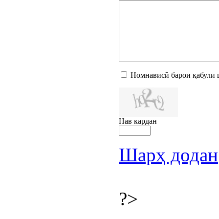
Номнависӣ барои қабули 
Нав кардан
Шарҳ додан
?>