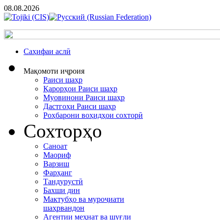
08.08.2026
Cаҳифаи аслӣ
Мақомоти иҷроия
Раиси шаҳр
Қарорҳои Раиси шаҳр
Муовинони Раиси шаҳр
Дастгоҳи Раиси шаҳр
Роҳбарони воҳидҳои сохторӣ
Сохторҳо
Саноат
Маориф
Варзиш
Фарҳанг
Тандурустӣ
Бахши дин
Мактубҳо ва муроҷиати
шаҳрвандон
Агентии меҳнат ва шуғли