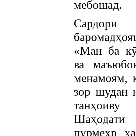
мебошад.
Сардори
баромадҳоя
«Ман ба кӯ
ва маъюбо
менамоям, 
зор шудан 
танҳоиву 
Шаҳодати 
пурмеҳр ҳа