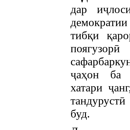
дар иҷлос
демократи
тибқи қар
поягузорӣ
сафарбарк
ҷаҳон ба 
хатари ҷанг
тандурустӣ
буд.