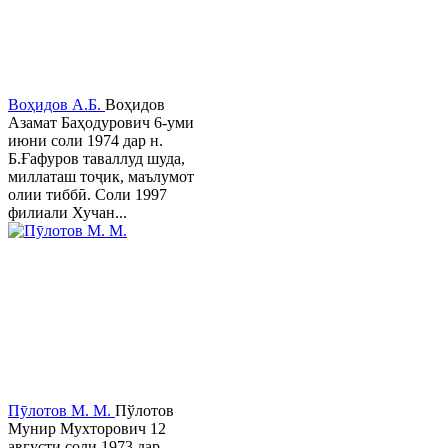
Воҳидов А.Б.
Воҳидов
Азамат Баҳодурович 6-уми
июни соли 1974 дар н.
Б.Ғафуров таваллуд шуда,
миллаташ тоҷик, маълумот
олии тиббӣ. Соли 1997
филиали Хучан...
Пӯлотов М. М.
Пўлотов
Мунир Мухторович 12
августи соли 1973 дар