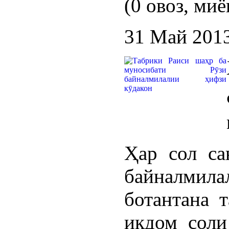
(0 овоз, миё
31 Май 201
Ҳар сол са
байналмила
ботантана 
иқдом соли