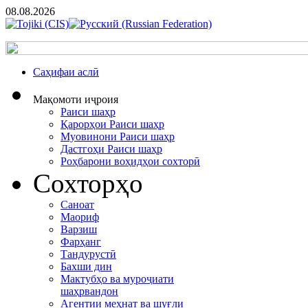
08.08.2026
Cаҳифаи аслӣ
Мақомоти иҷроия
Раиси шаҳр
Қарорҳои Раиси шаҳр
Муовинони Раиси шаҳр
Дастгоҳи Раиси шаҳр
Роҳбарони воҳидҳои сохторӣ
Сохторҳо
Саноат
Маориф
Варзиш
Фарҳанг
Тандурустӣ
Бахши дин
Мактубҳо ва муроҷиати
шаҳрвандон
Агентии меҳнат ва шуғли