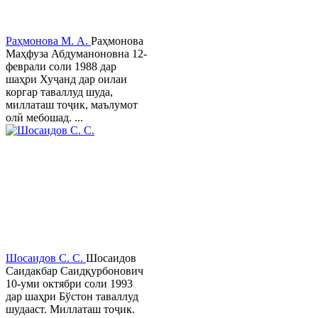
Раҳмонова М. А.
Раҳмонова
Маҳфуза Абдуманоновна 12-
феврали соли 1988 дар
шаҳри Хуҷанд дар оилаи
коргар таваллуд шуда,
миллаташ тоҷик, маълумот
олӣ мебошад. ...
Шосаидов С. С.
Шосаидов
Саидакбар Саидқурбонович
10-уми октябри соли 1993
дар шаҳри Бўстон таваллуд
шудааст. Миллаташ тоҷик.