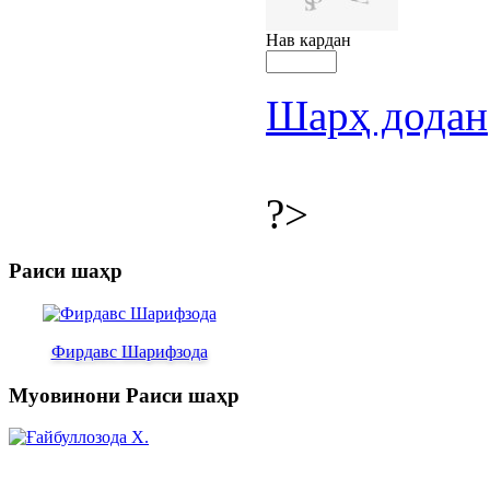
Нав кардан
Шарҳ додан
?>
Раиси шаҳр
Фирдавс Шарифзода
Муовинони Раиси шаҳр