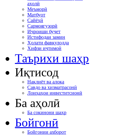
аҳолӣ
Меъморӣ
Матбуот
Сайёҳӣ
Сармоягузорӣ
Иҷроиши буҷет
Истифодаи замин
Ҳолати фавқулодда
Хифзи иҷтимоӣ
Таърихи шаҳр
Иқтисод
Нақлиёт ва алоқа
Савдо ва хизматрасонӣ
Лоиҳаҳои инвеститсионӣ
Ба аҳолӣ
Ба сокинони шаҳр
Бойгонӣ
Бойгонии ахборот