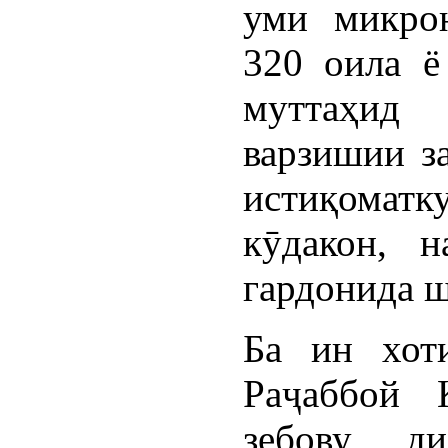
уми микро
320 оила ё
муттаҳид 
варзишии з
истиқомат
кӯдакон, н
гардонида ш
Ба ин хот
Раҷаббой 
зебову ди