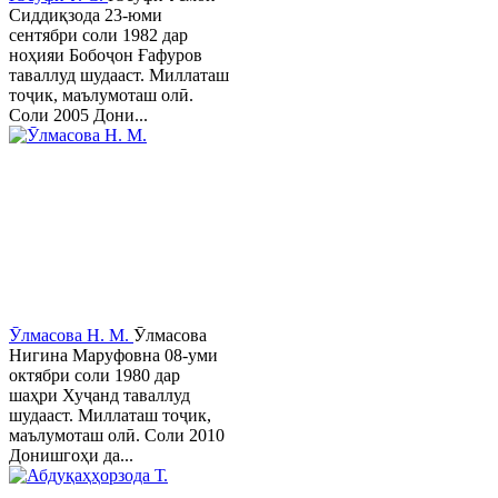
Сиддиқзода 23-юми
сентябри соли 1982 дар
ноҳияи Бобоҷон Ғафуров
таваллуд шудааст. Миллаташ
тоҷик, маълумоташ олӣ.
Соли 2005 Дони...
Ӯлмасова Н. М.
Ӯлмасова
Нигина Маруфовна 08-уми
октябри соли 1980 дар
шаҳри Хуҷанд таваллуд
шудааст. Миллаташ тоҷик,
маълумоташ олӣ. Соли 2010
Донишгоҳи да...