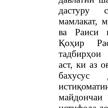
дастуру с
мамлакат, 
ва Раиси 
Қоҳир Ра
тадбирҳои
аст, ки аз 
бахусус
истиқом
майдонча
истифода до