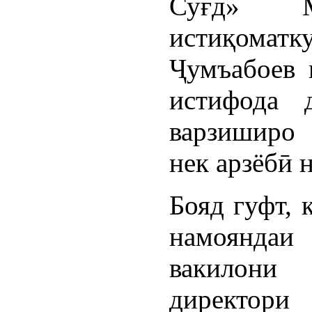
Суғд» 
истиқоматк
Ҷумъабоев н
истифода 
варзиширо 
нек арзёбӣ 
Бояд гуфт, 
намояндаи
вакилони
директо