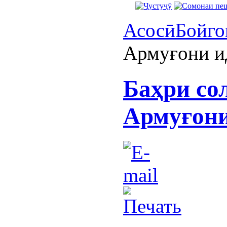
Асосӣ
Бойго
Армуғони и
Баҳри со
Армуғони