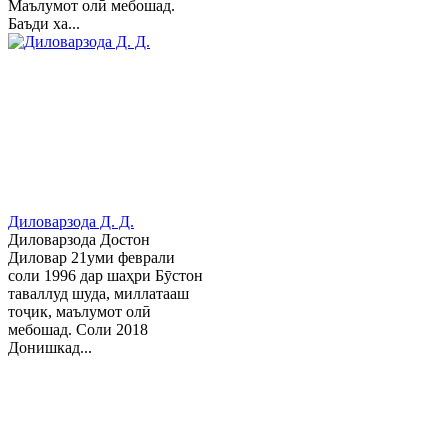
Маълумот олӣ мебошад.
Баъди ха...
Диловарзода Д. Д.
Диловарзода Достон
Диловар 21уми феврали
соли 1996 дар шаҳри Бӯстон
таваллуд шуда, миллатааш
тоҷик, маълумот олӣ
мебошад. Соли 2018
Донишкад...