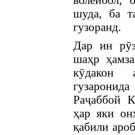
шуда, ба т
гузоранд.
Дар ин рӯ
шаҳр ҳамза
кӯдакон 
гузаронид
Раҷаббой К
ҳар яки он
қабили ароб