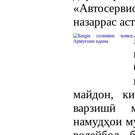
«Автосерв
назаррас аст
майдон, к
варзишӣ 
намудҳои му
волейбол, 