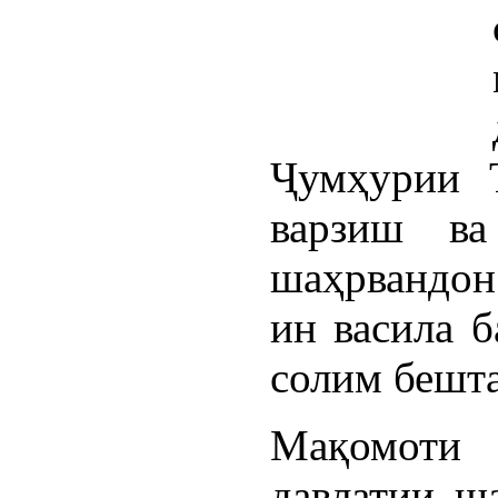
Ҷумҳурии 
варзиш ва
шаҳрвандон 
ин васила б
солим бешта
Мақомоти
давлатии ш