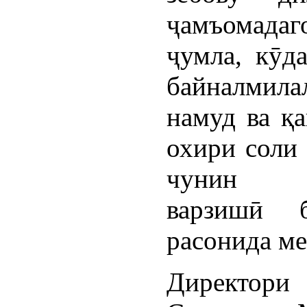
ҷамъомадаг
ҷумла, кӯд
байналмила
намуд ва қа
охири соли
чунин м
варзишӣ 
расонида ме
Директори