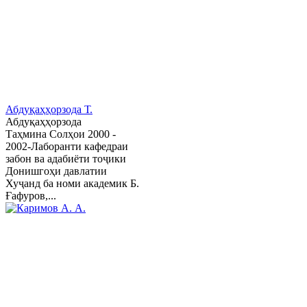
Абдуқаҳҳорзода Т.
Абдуқаҳҳорзода
Таҳмина Солҳои 2000 -
2002-Лаборанти кафедраи
забон ва адабиёти тоҷики
Донишгоҳи давлатии
Хуҷанд ба номи академик Б.
Ғафуров,...