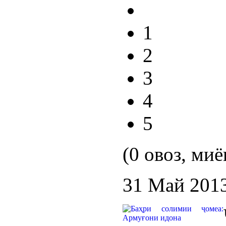
1
2
3
4
5
(0 овоз, миё
31 Май 201