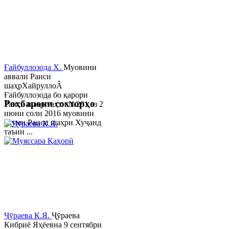
Ғайбуллозода Х.
Муовини
аввали Раиси
шаҳрХайруллоÂ
Ғайбуллозода бо қарори
Роҳбарони сохторҳо
Раиси шаҳр таҳти №281 аз 2
июни соли 2016 муовини
якуми Раиси шаҳри Хуҷанд
таъин ...
Ҷӯраева К.Я.
Ҷӯраева
Кибриё Яҳёевна 9 сентябри