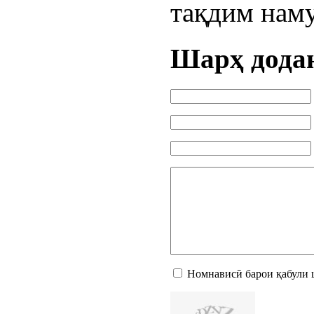
тақдим наму
Шарҳ дода
Номнависӣ барои қабули 