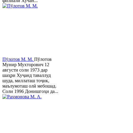
филиали Хучан...
Пӯлотов М. М.
Пўлотов
Мунир Мухторович 12
августи соли 1973 дар
шаҳри Хуҷанд таваллуд
шуда, миллаташ тоҷик,
маълумоташ олӣ мебошад.
Соли 1996 Донишгоҳи да...