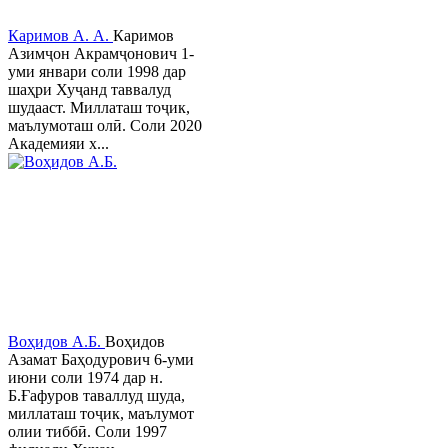
Каримов А. А.
Каримов
Азимҷон Акрамҷонович 1-
уми январи соли 1998 дар
шаҳри Хуҷанд таввалуд
шудааст. Миллаташ тоҷик,
маълумоташ олӣ. Соли 2020
Академияи х...
Воҳидов А.Б.
Воҳидов
Азамат Баҳодурович 6-уми
июни соли 1974 дар н.
Б.Ғафуров таваллуд шуда,
миллаташ тоҷик, маълумот
олии тиббӣ. Соли 1997