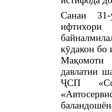
Санаи 31
ифтих
байналми
кӯдакон бо
Мақомоти
давлатии ш
ҶСП «Со
«Автосерв
баландошёна