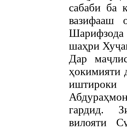
сабаби ба 
вазифааш 
Шарифзода
шаҳри Хуҷан
Дар маҷли
ҳокимияти 
иштироки
Абдураҳмон
гардид. 
вилояти С