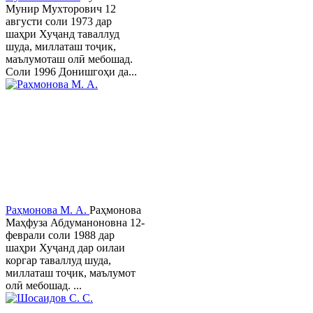
Мунир Мухторович 12
августи соли 1973 дар
шаҳри Хуҷанд таваллуд
шуда, миллаташ тоҷик,
маълумоташ олӣ мебошад.
Соли 1996 Донишгоҳи да...
Раҳмонова М. А.
Раҳмонова
Маҳфуза Абдуманоновна 12-
феврали соли 1988 дар
шаҳри Хуҷанд дар оилаи
коргар таваллуд шуда,
миллаташ тоҷик, маълумот
олӣ мебошад. ...