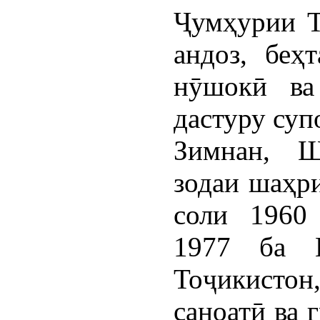
Ҷумҳурии Т
андоз, беҳ
нӯшокӣ ва
дастуру суп
Зимнан, 
зодаи шаҳри
соли 1960 
1977 ба И
Тоҷикисто
саноатӣ ва 