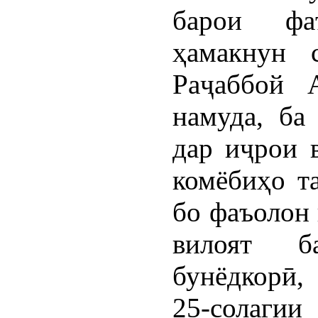
барои фа
ҳамакнун 
Раҷаббой 
намуда, б
дар иҷрои 
комёбиҳо т
бо фаъолон 
вилоят б
бунёдкорӣ,
25-солагии