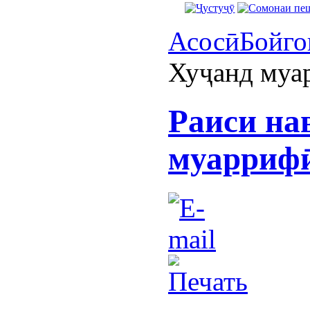
Асосӣ
Бойго
Хуҷанд муа
Раиси на
муаррифӣ