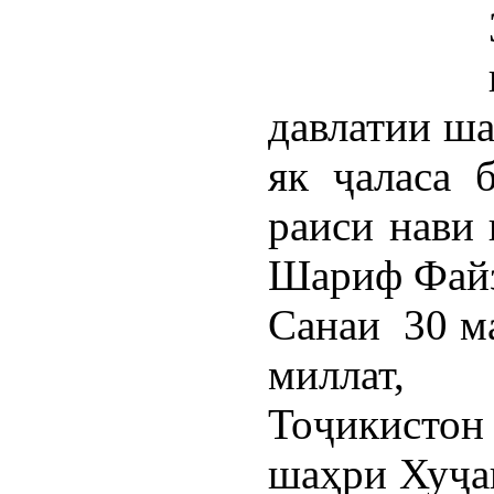
давлатии ша
як ҷаласа 
раиси нави
Шариф Файз
Санаи 30 м
миллат, 
Тоҷикисто
шаҳри Хуҷа