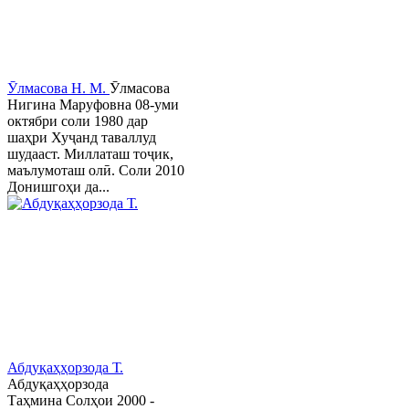
Ӯлмасова Н. М.
Ӯлмасова
Нигина Маруфовна 08-уми
октябри соли 1980 дар
шаҳри Хуҷанд таваллуд
шудааст. Миллаташ тоҷик,
маълумоташ олӣ. Соли 2010
Донишгоҳи да...
Абдуқаҳҳорзода Т.
Абдуқаҳҳорзода
Таҳмина Солҳои 2000 -