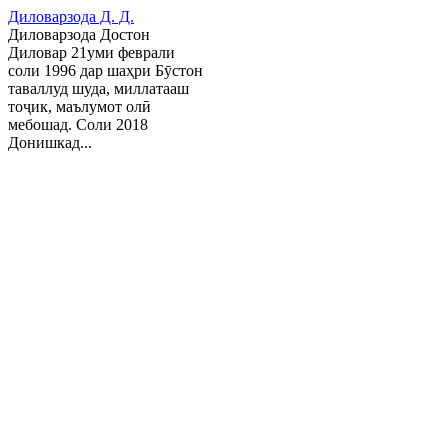
Диловарзода Д. Д.
Диловарзода Достон
Диловар 21уми феврали
соли 1996 дар шаҳри Бӯстон
таваллуд шуда, миллатааш
тоҷик, маълумот олӣ
мебошад. Соли 2018
Донишкад...