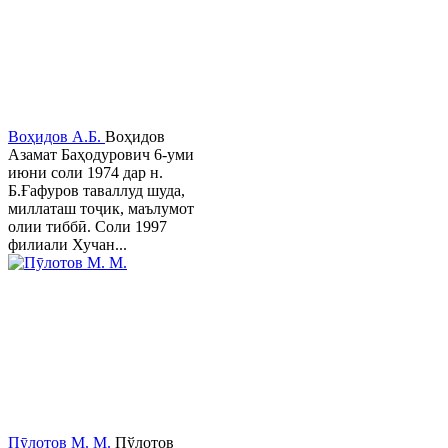
Воҳидов А.Б.
Воҳидов
Азамат Баҳодурович 6-уми
июни соли 1974 дар н.
Б.Ғафуров таваллуд шуда,
миллаташ тоҷик, маълумот
олии тиббӣ. Соли 1997
филиали Хучан...
Пӯлотов М. М.
Пўлотов