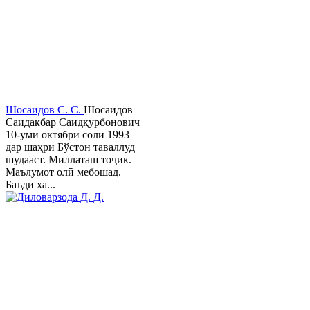
Шосаидов С. С.
Шосаидов
Саидакбар Саидқурбонович
10-уми октябри соли 1993
дар шаҳри Бўстон таваллуд
шудааст. Миллаташ тоҷик.
Маълумот олӣ мебошад.
Баъди ха...