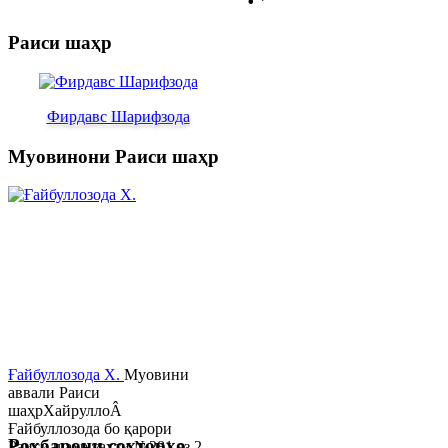
Раиси шаҳр
Фирдавс Шарифзода
Муовинони Раиси шаҳр
Ғайбуллозода Х.
Муовини
аввали Раиси
шаҳрХайруллоÂ
Ғайбуллозода бо қарори
Роҳбарони сохторҳо
Раиси шаҳр таҳти №281 аз 2