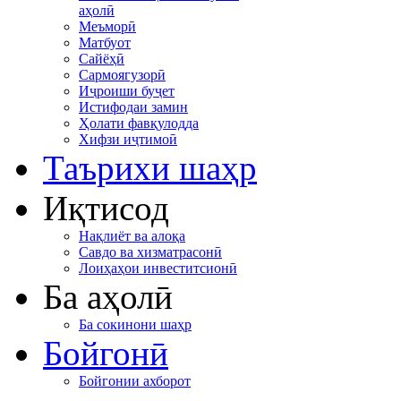
аҳолӣ
Меъморӣ
Матбуот
Сайёҳӣ
Сармоягузорӣ
Иҷроиши буҷет
Истифодаи замин
Ҳолати фавқулодда
Хифзи иҷтимоӣ
Таърихи шаҳр
Иқтисод
Нақлиёт ва алоқа
Савдо ва хизматрасонӣ
Лоиҳаҳои инвеститсионӣ
Ба аҳолӣ
Ба сокинони шаҳр
Бойгонӣ
Бойгонии ахборот