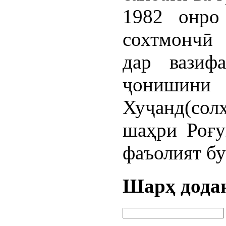
1982 онро
сохтмончӣ 
дар вазиф
ҷониши
Хуҷанд(со
шаҳри Роғу
фаъолият бу
Шарҳ дода