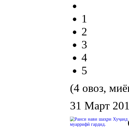
1
2
3
4
5
(4 овоз, миё
31 Март 20