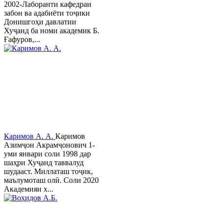
2002-Лаборанти кафедраи
забон ва адабиёти тоҷики
Донишгоҳи давлатии
Хуҷанд ба номи академик Б.
Ғафуров,...
Каримов А. А.
Каримов
Азимҷон Акрамҷонович 1-
уми январи соли 1998 дар
шаҳри Хуҷанд таввалуд
шудааст. Миллаташ тоҷик,
маълумоташ олӣ. Соли 2020
Академияи х...