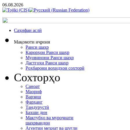
06.08.2026
Cаҳифаи аслӣ
Мақомоти иҷроия
Раиси шаҳр
Қарорҳои Раиси шаҳр
Муовинони Раиси шаҳр
Дастгоҳи Раиси шаҳр
Роҳбарони воҳидҳои сохторӣ
Сохторҳо
Саноат
Маориф
Варзиш
Фарҳанг
Тандурустӣ
Бахши дин
Мактубҳо ва муроҷиати
шаҳрвандон
Агентии меҳнат ва шуғли