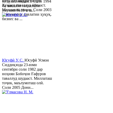
1981 дар шаҳри шаҳри
ба дунё омадааст. Соли 1994
Хуҷанд таваллуд ёфтааст.
ба мактаби таҳсилоти
Миллаташ тоҷик. Соли 2003
умумии №18-и ш...
Донишгоҳи давлатии ҳуқуқ,
бизнес ва ...
Юсуфӣ У. C.
Юсуфӣ Усмон
Сиддиқзода 23-юми
сентябри соли 1982 дар
ноҳияи Бобоҷон Ғафуров
таваллуд шудааст. Миллаташ
тоҷик, маълумоташ олӣ.
Соли 2005 Дони...