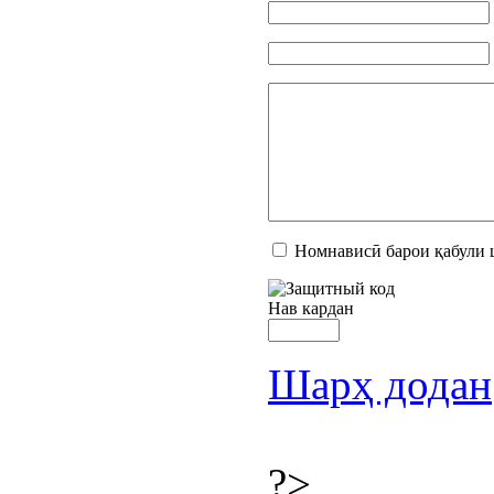
Номнависӣ барои қабули 
Нав кардан
Шарҳ додан
?>