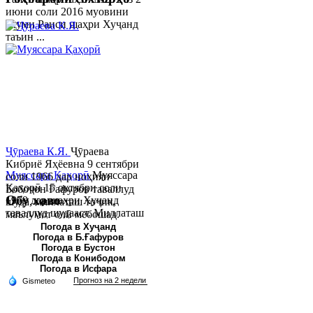
июни соли 2016 муовини
якуми Раиси шаҳри Хуҷанд
таъин ...
Ҷӯраева К.Я.
Ҷӯраева
Кибриё Яҳёевна 9 сентябри
Муяссара Қаҳорӣ
Муяссара
соли 1966 дар ноҳияи
Қаҳорӣ 15 октябри соли
Бобоҷон Ғафуров таваллуд
Обу хаво
1979 дар шаҳри Хуҷанд
шуда, миллаташ тоҷик,
таваллуд шудааст. Миллаташ
маълумот олӣ мебошад.
тоҷик. Маълумот олӣ. Соли
Соли 1997 Донишг...
Погода в Хуҷанд
Погода в Б.Ғафуров
2002 Донишгоҳи давлатии
Погода в Бустон
Хуҷанд ба...
Погода в Конибодом
Погода в Исфара