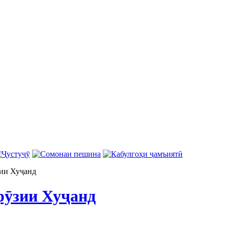
зии Хуҷанд
рӯзии Хуҷанд