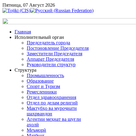
Пятница, 07 Август 2026
Главная
Исполнительный орган
Председатель города
Постоновление Председателя
Заместители Председателя
Аппарат Председателя
Руководители структур
Структура
Промышленность
Образование
Спорт и Туризм
Ремесленники
Отдел здравоохранения
Отдел по делам религий
Мактубҳо ва муроҷиати
шаҳрвандон
Агентии меҳнат ва шуғли
аҳолӣ
Меъморӣ
Матбуот