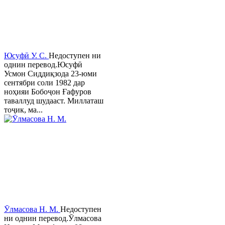
Юсуфӣ У. C.
Недоступен ни
однин перевод.Юсуфӣ
Усмон Сиддиқзода 23-юми
сентябри соли 1982 дар
ноҳияи Бобоҷон Ғафуров
таваллуд шудааст. Миллаташ
тоҷик, ма...
Ӯлмасова Н. М.
Недоступен
ни однин перевод.Ӯлмасова