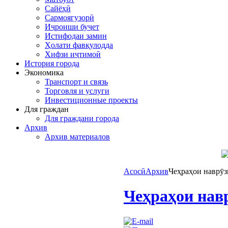
Сайёҳӣ
Сармоягузорӣ
Иҷроиши буҷет
Истифодаи замин
Ҳолати фавқулодда
Хифзи иҷтимоӣ
История города
Экономика
Транспорт и связь
Торговля и услуги
Инвестиционные проекты
Для граждан
Для граждани города
Архив
Архив материалов
Асосӣ
Архив
Чеҳраҳои наврӯ
Чеҳраҳои нав