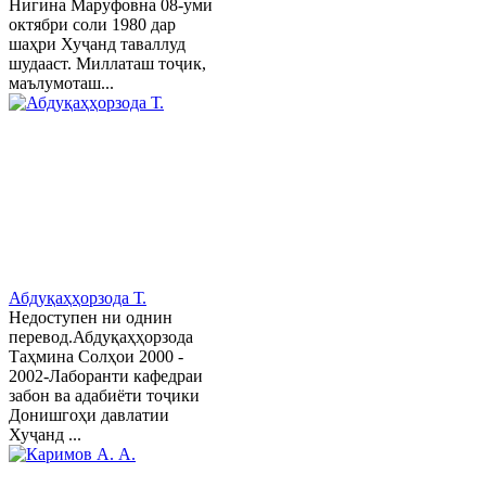
Нигина Маруфовна 08-уми
октябри соли 1980 дар
шаҳри Хуҷанд таваллуд
шудааст. Миллаташ тоҷик,
маълумоташ...
Абдуқаҳҳорзода Т.
Недоступен ни однин
перевод.Абдуқаҳҳорзода
Таҳмина Солҳои 2000 -
2002-Лаборанти кафедраи
забон ва адабиёти тоҷики
Донишгоҳи давлатии
Хуҷанд ...