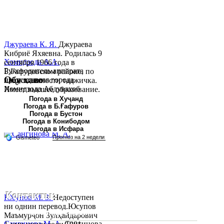
Джураева К. Я.
Джураева
Кибриё Яхяевна. Родилась 9
Хомидзода А.А.
сентября 1966 года в
Руководитель аппарата
Б.Гафуровском районе, по
Обу хаво
председателя города
национальности таджичка.
Хомидзода Абдувахоб
Имеет высшее образование.
Абдумаджид родился 8
В 1997 ...
Погода в Хуҷанд
Погода в Б.Ғафуров
июня 1978 года в городе
Погода в Бустон
Худжанде. По
Погода в Конибодом
национальности...
Погода в Исфара
Контакты:
Юсупов М. З.
Недоступен
ни однин перевод.Юсупов
Республика Таджикистан, Согдийскый область,
Маъмурҷон Зулҳайдарович
Сангинова М. А.
Сангинова