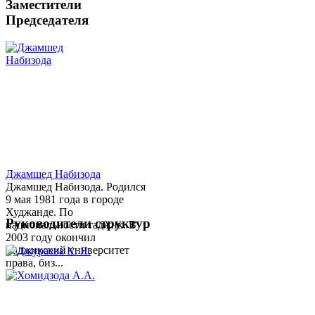
Заместители
Председателя
Джамшед Набизода
Джамшед Набизода. Родился
9 мая 1981 года в городе
Худжанде. По
Руководители структур
национальности таджик. В
2003 году окончил
Таджикский университет
права, биз...