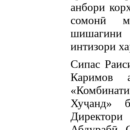
анбори корх
сомонӣ ма
шишагини 1
интизори х
Сипас Раис
Каримов 
«Комбинат
Хуҷанд» б
Директор
Абдурабӣ 