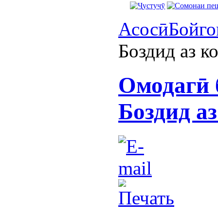
Асосӣ
Бойго
Боздид аз к
Омодагӣ 
Боздид а