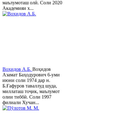
маълумоташ олӣ. Соли 2020
Академияи х...
Воҳидов А.Б.
Воҳидов
Азамат Баҳодурович 6-уми
июни соли 1974 дар н.
Б.Ғафуров таваллуд шуда,
миллаташ тоҷик, маълумот
олии тиббӣ. Соли 1997
филиали Хучан...