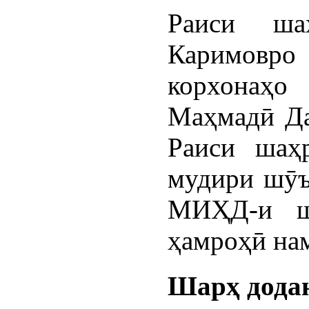
Раиси ша
Каримовро
корхонаҳ
Маҳмадӣ Да
Раиси шаҳ
мудири шӯъб
МИҲД-и ш
ҳамроҳӣ на
Шарҳ дода