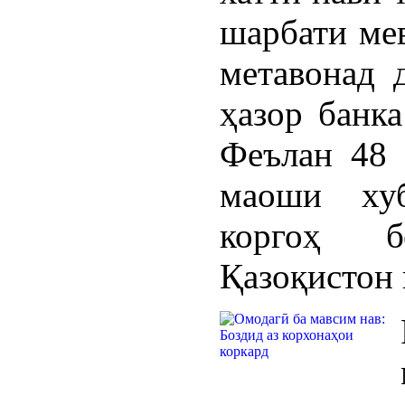
шарбати мев
метавонад 
ҳазор банка
Феълан 48 
маоши хуб
коргоҳ б
Қазоқистон 