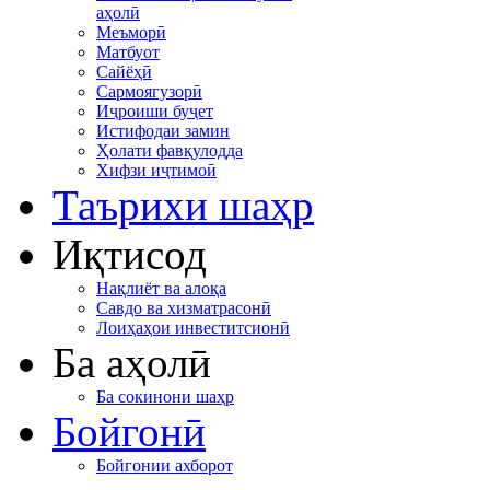
аҳолӣ
Меъморӣ
Матбуот
Сайёҳӣ
Сармоягузорӣ
Иҷроиши буҷет
Истифодаи замин
Ҳолати фавқулодда
Хифзи иҷтимоӣ
Таърихи шаҳр
Иқтисод
Нақлиёт ва алоқа
Савдо ва хизматрасонӣ
Лоиҳаҳои инвеститсионӣ
Ба аҳолӣ
Ба сокинони шаҳр
Бойгонӣ
Бойгонии ахборот