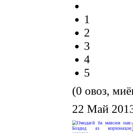
1
2
3
4
5
(0 овоз, миё
22 Май 201