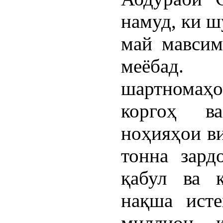
намуд, ки ш
май мавсим
меёбад.
шартномаҳ
коргоҳ в
ноҳияҳои ви
тонна зард
қабул ва 
нақша исте
миллион қ