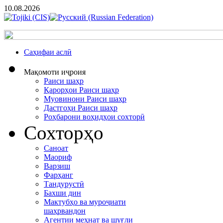
10.08.2026
Cаҳифаи аслӣ
Мақомоти иҷроия
Раиси шаҳр
Қарорҳои Раиси шаҳр
Муовинони Раиси шаҳр
Дастгоҳи Раиси шаҳр
Роҳбарони воҳидҳои сохторӣ
Сохторҳо
Саноат
Маориф
Варзиш
Фарҳанг
Тандурустӣ
Бахши дин
Мактубҳо ва муроҷиати
шаҳрвандон
Агентии меҳнат ва шуғли