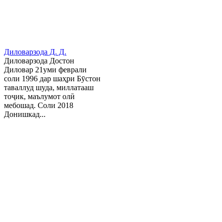
Диловарзода Д. Д.
Диловарзода Достон
Диловар 21уми феврали
соли 1996 дар шаҳри Бӯстон
таваллуд шуда, миллатааш
тоҷик, маълумот олӣ
мебошад. Соли 2018
Донишкад...