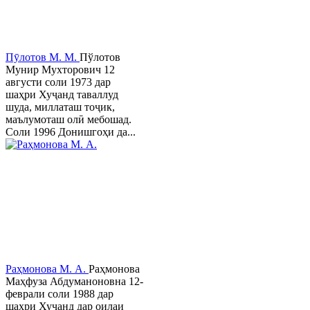
Пӯлотов М. М.
Пўлотов
Мунир Мухторович 12
августи соли 1973 дар
шаҳри Хуҷанд таваллуд
шуда, миллаташ тоҷик,
маълумоташ олӣ мебошад.
Соли 1996 Донишгоҳи да...
Раҳмонова М. А.
Раҳмонова
Маҳфуза Абдуманоновна 12-
феврали соли 1988 дар
шаҳри Хуҷанд дар оилаи