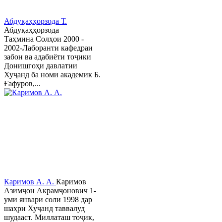
Абдуқаҳҳорзода Т.
Абдуқаҳҳорзода
Таҳмина Солҳои 2000 -
2002-Лаборанти кафедраи
забон ва адабиёти тоҷики
Донишгоҳи давлатии
Хуҷанд ба номи академик Б.
Ғафуров,...
Каримов А. А.
Каримов
Азимҷон Акрамҷонович 1-
уми январи соли 1998 дар
шаҳри Хуҷанд таввалуд
шудааст. Миллаташ тоҷик,