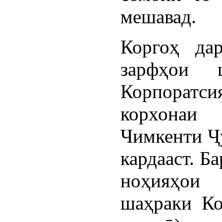
мешавад.
Коргоҳ дар
зарфҳои 
Корпоратси
корхонаи
Чимкенти Ҷ
кардааст. Б
ноҳияҳои 
шаҳраки Ко