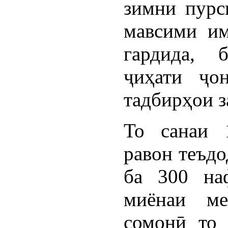
зимни пурс
мавсими им
гардида, 
ҷиҳати ҷо
тадбирҳои 
То санаи 
равон теъдо
ба 300 на
миёнаи ме
сомонӣ то 