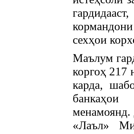
гардидааст
кормандони 
сехҳои корх
Маълум гард
коргоҳ 217 
карда, шаб
банкаҳо
менамоянд.
«Лаъл» Ми