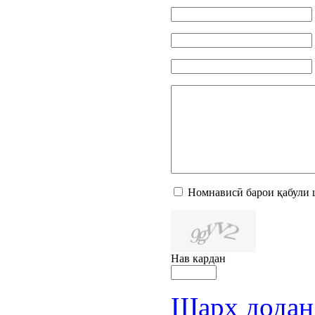
Номнависӣ барои қабули 
Нав кардан
Шарҳ додан