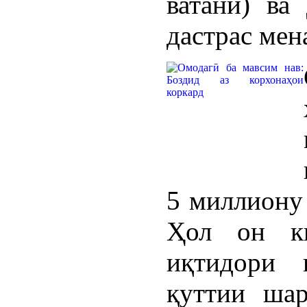
ватанӣ) ва
дастрас мен
5 миллиону 
Ҳол он к
иқтидори 
қуттии шар