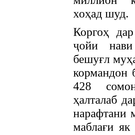
хоҳад шуд.
Коргоҳ дар
ҷойи нави
бешуғл муҳа
кормандон 
428 сомо
ҳалталаб да
нарафтани м
маблағи як