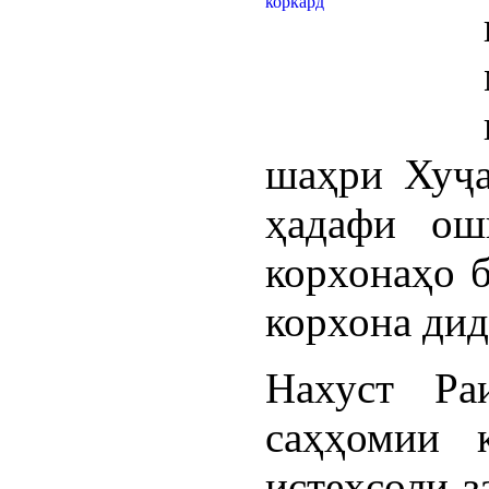
шаҳри Хуҷа
ҳадафи ош
корхонаҳо б
корхона дид
Нахуст Ра
саҳҳомии 
истеҳсоли 