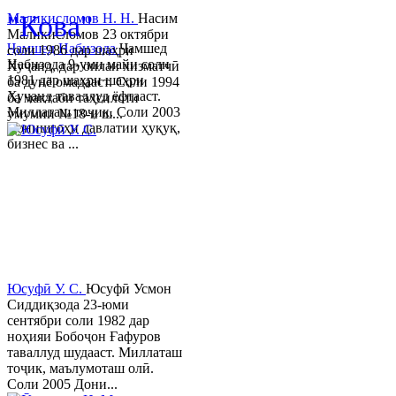
"Кова"
Маликисломов Н. Н.
Насим
Маликисломов 23 октябри
Ҷамшед Набизода
Ҷамшед
соли 1986 дар шаҳри
Набизода 9-уми майи соли
Хуҷанд, дар оилаи хизматчӣ
1981 дар шаҳри шаҳри
ба дунё омадааст. Соли 1994
Хуҷанд таваллуд ёфтааст.
ба мактаби таҳсилоти
Миллаташ тоҷик. Соли 2003
умумии №18-и ш...
Донишгоҳи давлатии ҳуқуқ,
бизнес ва ...
Юсуфӣ У. C.
Юсуфӣ Усмон
Сиддиқзода 23-юми
сентябри соли 1982 дар
ноҳияи Бобоҷон Ғафуров
таваллуд шудааст. Миллаташ
тоҷик, маълумоташ олӣ.
Соли 2005 Дони...