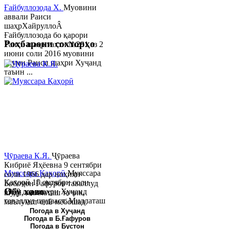
Ғайбуллозода Х.
Муовини
аввали Раиси
шаҳрХайруллоÂ
Ғайбуллозода бо қарори
Роҳбарони сохторҳо
Раиси шаҳр таҳти №281 аз 2
июни соли 2016 муовини
якуми Раиси шаҳри Хуҷанд
таъин ...
Ҷӯраева К.Я.
Ҷӯраева
Кибриё Яҳёевна 9 сентябри
Муяссара Қаҳорӣ
Муяссара
соли 1966 дар ноҳияи
Қаҳорӣ 15 октябри соли
Бобоҷон Ғафуров таваллуд
Обу хаво
1979 дар шаҳри Хуҷанд
шуда, миллаташ тоҷик,
таваллуд шудааст. Миллаташ
маълумот олӣ мебошад.
тоҷик. Маълумот олӣ. Соли
Соли 1997 Донишг...
Погода в Хуҷанд
Погода в Б.Ғафуров
2002 Донишгоҳи давлатии
Погода в Бустон
Хуҷанд ба...