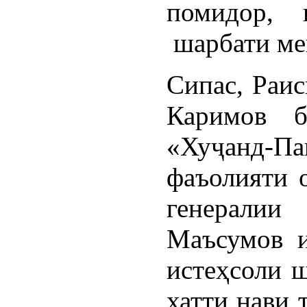
помидор, 
шарбати ме
Сипас, Раи
Каримов б
«Хуҷанд-
фаъолияти 
генерали
Маъсумов и
истеҳсоли ш
хатти нави 