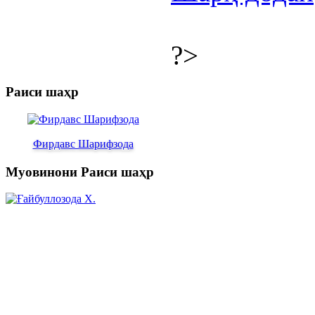
?>
Раиси шаҳр
Фирдавс Шарифзода
Муовинони Раиси шаҳр