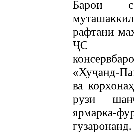
Барои с
муташакки
рафтани ма
ҶС «К
консервбар
«Хуҷанд-Па
ва корхонаҳ
рӯзи шан
ярмарка
гузаронанд.