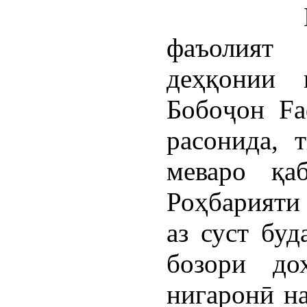
фаъолият
деҳқонии 
Бобоҷон Fа
расонида, 
меваро қа
Роҳбарият
аз суст бу
бозори до
нигаронӣ на