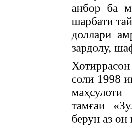
анбор ба м
шарбати тай
доллари ам
зардолу, ша
Хотиррасон
соли 1998 и
маҳсулоти 
тамғаи «Зу
берун аз он