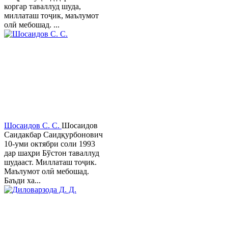
коргар таваллуд шуда,
миллаташ тоҷик, маълумот
олӣ мебошад. ...
Шосаидов С. С.
Шосаидов
Саидакбар Саидқурбонович
10-уми октябри соли 1993
дар шаҳри Бўстон таваллуд
шудааст. Миллаташ тоҷик.
Маълумот олӣ мебошад.
Баъди ха...