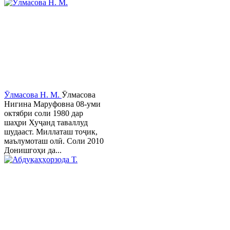
Ӯлмасова Н. М.
Ӯлмасова
Нигина Маруфовна 08-уми
октябри соли 1980 дар
шаҳри Хуҷанд таваллуд
шудааст. Миллаташ тоҷик,
маълумоташ олӣ. Соли 2010
Донишгоҳи да...